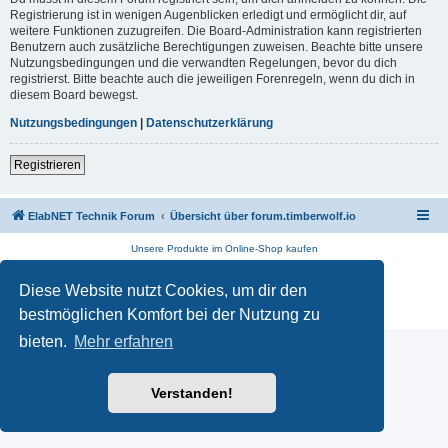
Registrierung ist in wenigen Augenblicken erledigt und ermöglicht dir, auf
weitere Funktionen zuzugreifen. Die Board-Administration kann registrierten
Benutzern auch zusätzliche Berechtigungen zuweisen. Beachte bitte unsere
Nutzungsbedingungen und die verwandten Regelungen, bevor du dich
registrierst. Bitte beachte auch die jeweiligen Forenregeln, wenn du dich in
diesem Board bewegst.
Nutzungsbedingungen
|
Datenschutzerklärung
Registrieren
ElabNET Technik Forum
Übersicht über forum.timberwolf.io
Unsere Produkte im Online-Shop kaufen
Powered by
phpBB
® Forum Software © phpBB Limited
Diese Website nutzt Cookies, um dir den
Deutsche Übersetzung durch
phpBB.de
Datenschutz
|
Nutzungsbedingungen
bestmöglichen Komfort bei der Nutzung zu
bieten.
Mehr erfahren
Verstanden!