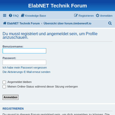
ElabNET Technik Forum
FAQ
Knowledge Base
Registrieren
Anmelden
S
ElabNET Technik Forum
Übersicht über forum.timberwolf.io
u
Du musst registriert und angemeldet sein, um Profile
c
anzuschauen.
h
Benutzername:
e
Passwort:
Ich habe mein Passwort vergessen
Die Aktivierungs-E-Mail erneut senden
Angemeldet bleiben
Meinen Online-Status während dieser Sitzung verbergen
REGISTRIEREN
Du musst in diesem Forum registriert sein, um dich anmelden zu können. Die