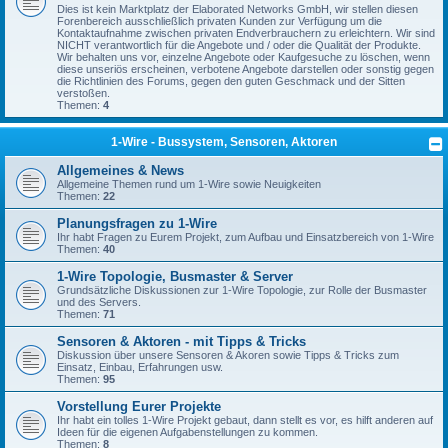
Dies ist kein Marktplatz der Elaborated Networks GmbH, wir stellen diesen
Forenbereich ausschließlich privaten Kunden zur Verfügung um die
Kontaktaufnahme zwischen privaten Endverbrauchern zu erleichtern. Wir sind
NICHT verantwortlich für die Angebote und / oder die Qualität der Produkte.
Wir behalten uns vor, einzelne Angebote oder Kaufgesuche zu löschen, wenn
diese unseriös erscheinen, verbotene Angebote darstellen oder sonstig gegen
die Richtlinien des Forums, gegen den guten Geschmack und der Sitten
verstoßen.
Themen:
4
1-Wire - Bussystem, Sensoren, Aktoren
Allgemeines & News
Allgemeine Themen rund um 1-Wire sowie Neuigkeiten
Themen:
22
Planungsfragen zu 1-Wire
Ihr habt Fragen zu Eurem Projekt, zum Aufbau und Einsatzbereich von 1-Wire
Themen:
40
1-Wire Topologie, Busmaster & Server
Grundsätzliche Diskussionen zur 1-Wire Topologie, zur Rolle der Busmaster
und des Servers.
Themen:
71
Sensoren & Aktoren - mit Tipps & Tricks
Diskussion über unsere Sensoren & Akoren sowie Tipps & Tricks zum
Einsatz, Einbau, Erfahrungen usw.
Themen:
95
Vorstellung Eurer Projekte
Ihr habt ein tolles 1-Wire Projekt gebaut, dann stellt es vor, es hilft anderen auf
Ideen für die eigenen Aufgabenstellungen zu kommen.
Themen:
8