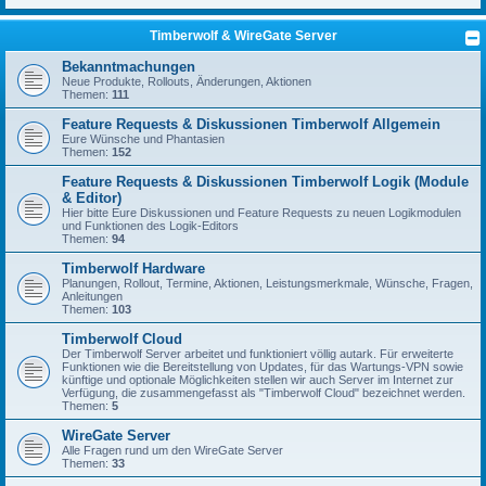
Timberwolf & WireGate Server
Bekanntmachungen
Neue Produkte, Rollouts, Änderungen, Aktionen
Themen:
111
Feature Requests & Diskussionen Timberwolf Allgemein
Eure Wünsche und Phantasien
Themen:
152
Feature Requests & Diskussionen Timberwolf Logik (Module
& Editor)
Hier bitte Eure Diskussionen und Feature Requests zu neuen Logikmodulen
und Funktionen des Logik-Editors
Themen:
94
Timberwolf Hardware
Planungen, Rollout, Termine, Aktionen, Leistungsmerkmale, Wünsche, Fragen,
Anleitungen
Themen:
103
Timberwolf Cloud
Der Timberwolf Server arbeitet und funktioniert völlig autark. Für erweiterte
Funktionen wie die Bereitstellung von Updates, für das Wartungs-VPN sowie
künftige und optionale Möglichkeiten stellen wir auch Server im Internet zur
Verfügung, die zusammengefasst als "Timberwolf Cloud" bezeichnet werden.
Themen:
5
WireGate Server
Alle Fragen rund um den WireGate Server
Themen:
33