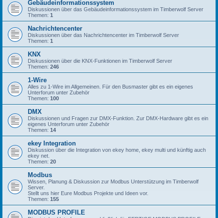
Gebäudeinformationssystem
Diskussionen über das Gebäudeinformationssystem im Timberwolf Server
Themen:
1
Nachrichtencenter
Diskussionen über das Nachrichtencenter im Timberwolf Server
Themen:
1
KNX
Diskussionen über die KNX-Funktionen im Timberwolf Server
Themen:
246
1-Wire
Alles zu 1-Wire im Allgemeinen. Für den Busmaster gibt es ein eigenes
Unterforum unter Zubehör
Themen:
100
DMX
Diskussionen und Fragen zur DMX-Funktion. Zur DMX-Hardware gibt es ein
eigenes Unterforum unter Zubehör
Themen:
14
ekey Integration
Diskussion über die Integration von ekey home, ekey multi und künftig auch
ekey net.
Themen:
20
Modbus
Wissen, Planung & Diskussion zur Modbus Unterstützung im Timberwolf
Server.
Stellt uns hier Eure Modbus Projekte und Ideen vor.
Themen:
155
MODBUS PROFILE