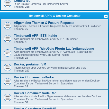
CometVisu
Rund um die CometVisu im Timberwolf Server
Themen:
218
Timberwolf APPs & Docker Container
Allgemeine Themen & Feature Requests
Allgemeine Themen & Feature Requests für APPs und Docker-Funktionen
Themen:
75
Timberwolf APP: ETS Inside
Alles rund um die Timberwolf Server APP "ETS Inside"
Themen:
4
Timberwolf APP: WireGate Plugin Laufzeitumgebung
Alles rund um die Timberwolf Server APP "WireGate Plugin" mit der
Laufzeitumgebung für WireGate Server Plugins
Themen:
10
Docker, portainer, VM
Informationen über Docker, Verwaltung mit portainer und VMs
Themen:
107
Docker Container: ioBroker
Alles rund um io:Broker im Allgemeinen und den entsprechenden Docker-
Container für den Timberwolf Server im Speziellen.
Themen:
18
Docker Container: Node Red
Alles rund um Node Red im Allgemeinen und den entsprechenden Docker-
Container für den Timberwolf Server im Speziellen.
Themen:
38
Docker Container: OpenHAB