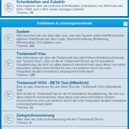
Schnittstellen und Zubehör
Informationen über die externen Schnittstellen (Hardware) von WireGate wie
KNX / DMX und 1-Wire sowie sonstiges Zubehör
Themen:
70
Funktionen & Leistungsmerkmale
System
Hier tauschen wir uns über alles aus, was das System selbst betrifft und kein
eigenes Unterforum hat. Also Login, Nutzerverwaltung, Bedienung,
Menüstruktur, OS-Updates usw.
Themen:
111
Timberwolf Visu
Hier informieren wir über die Timberwolf Visu (die frühere Arbeitsbezeichnung
war "Instant Visu"). Dies ist die im Timberwolf Server ab V4 enthaltene
Visualisierung, die sich vor allem dadurch kennzeichnet, dass diese zum einen
besonders einfach einzurichten ist und zum anderen durch die hohe
Integration deutlich erweiterte Leistungsmerkmale bietet.
Themen:
129
Timberwolf VISU - BETA Test (öffentlich)
Dies ist das Unterforum für den Beta-Test der Timberwolf VISU (öffentlicher
Teil).
Dies ist die im Timberwolf Server ab V4 enthaltene Visualisierung, die sich vor
allem dadurch kennzeichnet, dass diese zum einen besonders einfach
einzurichten ist und zum anderen durch die hohe Integration deutlich erweiterte
Leistungsmerkmale bietet.
Themen:
21
Zeitsynchronisierung
Alles über die Zeitsynchronisierung mit dem Timberwolf Server
Themen:
6