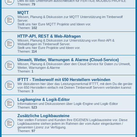
Dies ist das Unterforum ausschließlich für FERTIGE MODBUS PROFILE
Themen:
79
MQTT
Wissen, Planung & Diskussion zur MQTT Unterstützung im Timberwolf
Server.
Stellt uns hier Eure MQTT Projekte und Ideen vor.
Themen:
102
HTTP-API, REST & Web-Abfragen
Wissen, Planung & Diskussion zur Unterstützung von Rest-API &
Webabfragen im Timberwolf Server.
Stellt uns hier Eure Projekte und Ideen vor.
Themen:
114
Umwelt, Wetter, Warnungen & Alarme (Cloud-Service)
Wissen, Planung & Diskussion über den Cloud Service für Daten zu Umwelt,
Wetter, Warnungen & Alarme
Themen:
1
IFTTT - Timberwolf mit 650 Herstellern verbinden
Wir diskutieren hier über das Leistungsmerkmal IFTTT, mit dem Du die geräte
von 650 Herstellern einfach mit Deinen Timberwolf Servern verbinden kannst
Themen:
3
Logikengine & Logik-Editor
Informationen und Diskussionen über Logik-Engine und Logik-Editor
Themen:
523
Zusätzliche Logikbausteine
Hier stellen Foristen und Kunden Ihre EIGENEN Logikbausteine vor. Diese
Logikbausteine stehen jedem im Rahmen der vom Autor eingeräumten /
genannten Lizenz zur Verfügung.
Themen:
97