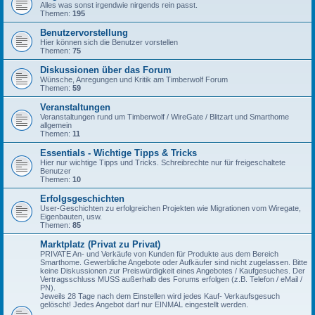
Alles was sonst irgendwie nirgends rein passt.
Themen:
195
Benutzervorstellung
Hier können sich die Benutzer vorstellen
Themen:
75
Diskussionen über das Forum
Wünsche, Anregungen und Kritik am Timberwolf Forum
Themen:
59
Veranstaltungen
Veranstaltungen rund um Timberwolf / WireGate / Blitzart und Smarthome
allgemein
Themen:
11
Essentials - Wichtige Tipps & Tricks
Hier nur wichtige Tipps und Tricks. Schreibrechte nur für freigeschaltete
Benutzer
Themen:
10
Erfolgsgeschichten
User-Geschichten zu erfolgreichen Projekten wie Migrationen vom Wiregate,
Eigenbauten, usw.
Themen:
85
Marktplatz (Privat zu Privat)
PRIVATE An- und Verkäufe von Kunden für Produkte aus dem Bereich
Smarthome. Gewerbliche Angebote oder Aufkäufer sind nicht zugelassen. Bitte
keine Diskussionen zur Preiswürdigkeit eines Angebotes / Kaufgesuches. Der
Vertragsschluss MUSS außerhalb des Forums erfolgen (z.B. Telefon / eMail /
PN).
Jeweils 28 Tage nach dem Einstellen wird jedes Kauf- Verkaufsgesuch
gelöscht! Jedes Angebot darf nur EINMAL eingestellt werden.