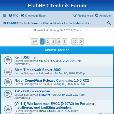
ElabNET Technik Forum
FAQ
Knowledge Base
Registrieren
Anmelden
S
ElabNET Technik Forum
Übersicht über forum.timberwolf.io
u
Aktuelle Zeit: Do Aug 06, 2026 6:25 am
c
Seite
1
von
10
1
2
3
4
5
10
Nächste
h
…
e
Aktuelle Themen
Kein USB mehr
Letzter Beitrag von
oli171
«
Mi Aug 05, 2026 10:51 pm
Antworten:
6
Biete Timberwolf Server 2600
Letzter Beitrag von
Zalgardos
«
Mi Aug 05, 2026 12:01 pm
Neuer CometVisu Release Candidate: 1.0.0-RC2
Letzter Beitrag von
Chris M.
«
So Aug 02, 2026 11:32 pm
TWS3500 zu verkaufen
Letzter Beitrag von
StefanW
«
Do Jul 30, 2026 12:27 pm
Antworten:
1
[V4.1.1] Wie kann man EVCC (0.207.2) im Portainer
installieren, und lauffähig anbinden.
Letzter Beitrag von
Micro
«
Di Jul 28, 2026 5:49 pm
Antworten:
16