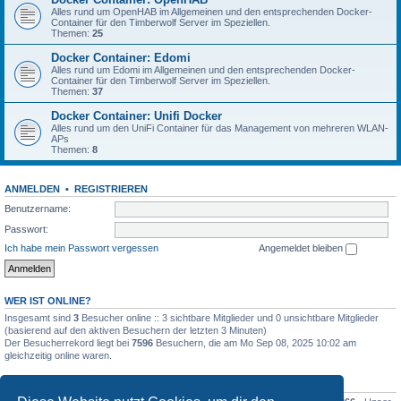
Alles rund um OpenHAB im Allgemeinen und den entsprechenden Docker-
Container für den Timberwolf Server im Speziellen.
Themen:
25
Docker Container: Edomi
Alles rund um Edomi im Allgemeinen und den entsprechenden Docker-
Container für den Timberwolf Server im Speziellen.
Themen:
37
Docker Container: Unifi Docker
Alles rund um den UniFi Container für das Management von mehreren WLAN-
APs
Themen:
8
ANMELDEN
•
REGISTRIEREN
Benutzername:
Passwort:
Ich habe mein Passwort vergessen
Angemeldet bleiben
WER IST ONLINE?
Insgesamt sind
3
Besucher online :: 3 sichtbare Mitglieder und 0 unsichtbare Mitglieder
(basierend auf den aktiven Besuchern der letzten 3 Minuten)
Der Besucherrekord liegt bei
7596
Besuchern, die am Mo Sep 08, 2025 10:02 am
gleichzeitig online waren.
STATISTIK