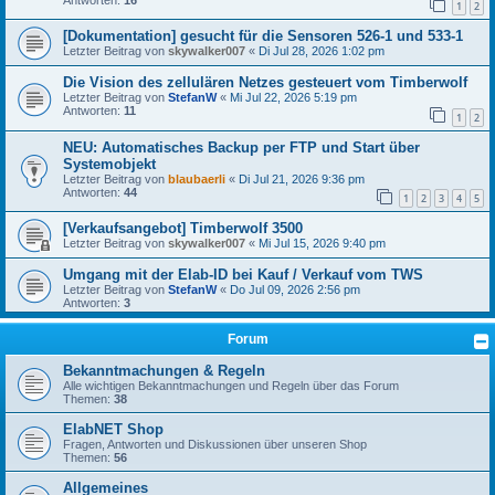
1
2
[Dokumentation] gesucht für die Sensoren 526-1 und 533-1
Letzter Beitrag von
skywalker007
«
Di Jul 28, 2026 1:02 pm
Die Vision des zellulären Netzes gesteuert vom Timberwolf
Letzter Beitrag von
StefanW
«
Mi Jul 22, 2026 5:19 pm
Antworten:
11
1
2
NEU: Automatisches Backup per FTP und Start über
Systemobjekt
Letzter Beitrag von
blaubaerli
«
Di Jul 21, 2026 9:36 pm
Antworten:
44
1
2
3
4
5
[Verkaufsangebot] Timberwolf 3500
Letzter Beitrag von
skywalker007
«
Mi Jul 15, 2026 9:40 pm
Umgang mit der Elab-ID bei Kauf / Verkauf vom TWS
Letzter Beitrag von
StefanW
«
Do Jul 09, 2026 2:56 pm
Antworten:
3
Forum
Bekanntmachungen & Regeln
Alle wichtigen Bekanntmachungen und Regeln über das Forum
Themen:
38
ElabNET Shop
Fragen, Antworten und Diskussionen über unseren Shop
Themen:
56
Allgemeines