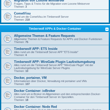
Migration von Loxone Miniserver
Fragen, Tipps & Tricks für die Migration vom Loxone Miniserver
Themen:
3
CometVisu
Rund um die CometVisu im Timberwolf Server
Themen:
218
Timberwolf APPs & Docker Container
Allgemeine Themen & Feature Requests
Allgemeine Themen & Feature Requests für APPs und Docker-Funktionen
Themen:
75
Timberwolf APP: ETS Inside
Alles rund um die Timberwolf Server APP "ETS Inside"
Themen:
4
Timberwolf APP: WireGate Plugin Laufzeitumgebung
Alles rund um die Timberwolf Server APP "WireGate Plugin" mit der
Laufzeitumgebung für WireGate Server Plugins
Themen:
10
Docker, portainer, VM
Informationen über Docker, Verwaltung mit portainer und VMs
Themen:
107
Docker Container: ioBroker
Alles rund um io:Broker im Allgemeinen und den entsprechenden Docker-
Container für den Timberwolf Server im Speziellen.
Themen:
18
Docker Container: Node Red
Alles rund um Node Red im Allgemeinen und den entsprechenden Docker-