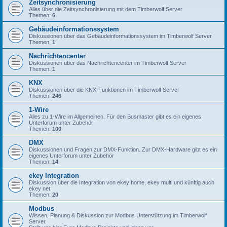
Zeitsynchronisierung
Alles über die Zeitsynchronisierung mit dem Timberwolf Server
Themen:
6
Gebäudeinformationssystem
Diskussionen über das Gebäudeinformationssystem im Timberwolf Server
Themen:
1
Nachrichtencenter
Diskussionen über das Nachrichtencenter im Timberwolf Server
Themen:
1
KNX
Diskussionen über die KNX-Funktionen im Timberwolf Server
Themen:
246
1-Wire
Alles zu 1-Wire im Allgemeinen. Für den Busmaster gibt es ein eigenes
Unterforum unter Zubehör
Themen:
100
DMX
Diskussionen und Fragen zur DMX-Funktion. Zur DMX-Hardware gibt es ein
eigenes Unterforum unter Zubehör
Themen:
14
ekey Integration
Diskussion über die Integration von ekey home, ekey multi und künftig auch
ekey net.
Themen:
20
Modbus
Wissen, Planung & Diskussion zur Modbus Unterstützung im Timberwolf
Server.