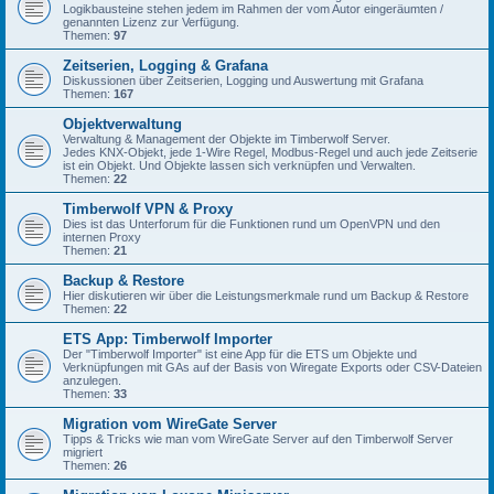
Logikbausteine stehen jedem im Rahmen der vom Autor eingeräumten /
genannten Lizenz zur Verfügung.
Themen:
97
Zeitserien, Logging & Grafana
Diskussionen über Zeitserien, Logging und Auswertung mit Grafana
Themen:
167
Objektverwaltung
Verwaltung & Management der Objekte im Timberwolf Server.
Jedes KNX-Objekt, jede 1-Wire Regel, Modbus-Regel und auch jede Zeitserie
ist ein Objekt. Und Objekte lassen sich verknüpfen und Verwalten.
Themen:
22
Timberwolf VPN & Proxy
Dies ist das Unterforum für die Funktionen rund um OpenVPN und den
internen Proxy
Themen:
21
Backup & Restore
Hier diskutieren wir über die Leistungsmerkmale rund um Backup & Restore
Themen:
22
ETS App: Timberwolf Importer
Der "Timberwolf Importer" ist eine App für die ETS um Objekte und
Verknüpfungen mit GAs auf der Basis von Wiregate Exports oder CSV-Dateien
anzulegen.
Themen:
33
Migration vom WireGate Server
Tipps & Tricks wie man vom WireGate Server auf den Timberwolf Server
migriert
Themen:
26