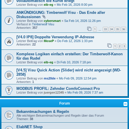
vollautomatisch die Kurve kriegt
Letzter Beitrag von
eib-eg
«
Mo Feb 16, 2026 8:00 pm
ANKÜNDIGUNG: Timberwolf Visu - Das Ende aller
Diskussionen
Letzter Beitrag von
cybersmart
«
Sa Feb 14, 2026 11:26 pm
Verfasst in
Timberwolf Visu
Antworten:
357
1
33
34
35
36
…
[V4.0 IP8] Doppelte Verwendung IP-Adresse
Letzter Beitrag von
MoseP
«
Do Feb 12, 2026 1:33 pm
Antworten:
22
1
2
3
Komplexe Logiken einfach erstellen: Der Timberwolf-Kanon
für das Rudel
Letzter Beitrag von
eib-eg
«
Di Feb 10, 2026 7:18 pm
[V4.5] Visu Quick Action (Slider) wird nicht angezeigt (WD-
2858)
Letzter Beitrag von
ms20de
«
Mo Feb 09, 2026 12:54 pm
Antworten:
1
MODBUS PROFIL: Zehnder ComfoConnect Pro
Letzter Beitrag von
juergen12345
«
Mo Feb 09, 2026 7:37 am
Forum
Bekanntmachungen & Regeln
Alle wichtigen Bekanntmachungen und Regeln über das Forum
Themen:
38
ElabNET Shop