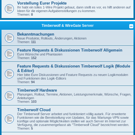
Vorstellung Eurer Projekte
Ihr habt ein tolles 1-Wire Projekt gebaut, dann stellt es vor, es hilft anderen auf
Ideen für die eigenen Aufgabenstellungen zu kommen.
Themen:
8
Timberwolf & WireGate Server
Bekanntmachungen
Neue Produkte, Rollouts, Änderungen, Aktionen
Themen:
111
Feature Requests & Diskussionen Timberwolf Allgemein
Eure Wünsche und Phantasien
Themen:
152
Feature Requests & Diskussionen Timberwolf Logik (Module
& Editor)
Hier bitte Eure Diskussionen und Feature Requests zu neuen Logikmodulen
und Funktionen des Logik-Editors
Themen:
94
Timberwolf Hardware
Planungen, Rollout, Termine, Aktionen, Leistungsmerkmale, Wünsche, Fragen,
Anleitungen
Themen:
103
Timberwolf Cloud
Der Timberwolf Server arbeitet und funktioniert völlig autark. Für erweiterte
Funktionen wie die Bereitstellung von Updates, für das Wartungs-VPN sowie
künftige und optionale Möglichkeiten stellen wir auch Server im Internet zur
Verfügung, die zusammengefasst als "Timberwolf Cloud" bezeichnet werden.
Themen:
5