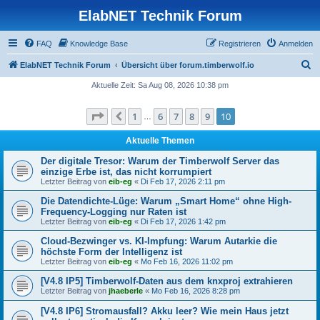
ElabNET Technik Forum
FAQ
Knowledge Base
Registrieren
Anmelden
S
ElabNET Technik Forum
Übersicht über forum.timberwolf.io
u
Aktuelle Zeit: Sa Aug 08, 2026 10:38 pm
c
Seite
10
von
10
1
6
7
8
9
10
Vorherige
h
…
e
Aktuelle Themen
Der digitale Tresor: Warum der Timberwolf Server das
einzige Erbe ist, das nicht korrumpiert
Letzter Beitrag von
eib-eg
«
Di Feb 17, 2026 2:11 pm
Die Datendichte-Lüge: Warum „Smart Home“ ohne High-
Frequency-Logging nur Raten ist
Letzter Beitrag von
eib-eg
«
Di Feb 17, 2026 1:42 pm
Cloud-Bezwinger vs. KI-Impfung: Warum Autarkie die
höchste Form der Intelligenz ist
Letzter Beitrag von
eib-eg
«
Mo Feb 16, 2026 11:02 pm
[V4.8 IP5] Timberwolf-Daten aus dem knxproj extrahieren
Letzter Beitrag von
jhaeberle
«
Mo Feb 16, 2026 8:28 pm
[V4.8 IP6] Stromausfall? Akku leer? Wie mein Haus jetzt