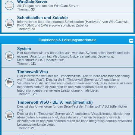
WireGate Server
Alle Fragen rund um den WireGate Server
Themen:
33
Schnittstellen und Zubehör
Informationen über die externen Schnittstellen (Hardware) von WireGate wie
KNX / DMX und 1-Wire sowie sonstiges Zubehör
Themen:
70
Funktionen & Leistungsmerkmale
System
Hier tauschen wir uns über alles aus, was das System selbst betrifft und kein
eigenes Unterforum hat. Also Login, Nutzerverwaltung, Bedienung,
Menüstruktur, OS-Updates usw.
Themen:
111
Timberwolf Visu
Hier informieren wir über die Timberwolf Visu (die frühere Arbeitsbezeichnung
war "Instant Visu"). Dies ist die im Timberwolf Server ab V4 enthaltene
Visualisierung, die sich vor allem dadurch kennzeichnet, dass diese zum einen
besonders einfach einzurichten ist und zum anderen durch die hohe
Integration deutlich erweiterte Leistungsmerkmale bietet.
Themen:
129
Timberwolf VISU - BETA Test (öffentlich)
Dies ist das Unterforum für den Beta-Test der Timberwolf VISU (öffentlicher
Teil).
Dies ist die im Timberwolf Server ab V4 enthaltene Visualisierung, die sich vor
allem dadurch kennzeichnet, dass diese zum einen besonders einfach
einzurichten ist und zum anderen durch die hohe Integration deutlich erweiterte
Leistungsmerkmale bietet.
Themen:
21