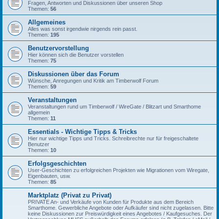
Fragen, Antworten und Diskussionen über unseren Shop
Themen:
56
Allgemeines
Alles was sonst irgendwie nirgends rein passt.
Themen:
195
Benutzervorstellung
Hier können sich die Benutzer vorstellen
Themen:
75
Diskussionen über das Forum
Wünsche, Anregungen und Kritik am Timberwolf Forum
Themen:
59
Veranstaltungen
Veranstaltungen rund um Timberwolf / WireGate / Blitzart und Smarthome
allgemein
Themen:
11
Essentials - Wichtige Tipps & Tricks
Hier nur wichtige Tipps und Tricks. Schreibrechte nur für freigeschaltete
Benutzer
Themen:
10
Erfolgsgeschichten
User-Geschichten zu erfolgreichen Projekten wie Migrationen vom Wiregate,
Eigenbauten, usw.
Themen:
85
Marktplatz (Privat zu Privat)
PRIVATE An- und Verkäufe von Kunden für Produkte aus dem Bereich
Smarthome. Gewerbliche Angebote oder Aufkäufer sind nicht zugelassen. Bitte
keine Diskussionen zur Preiswürdigkeit eines Angebotes / Kaufgesuches. Der