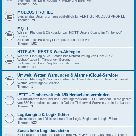
Stellt uns hier Eure Modbus Projekte und Ideen vor.
Themen:
155
MODBUS PROFILE
Dies ist das Unterforum ausschließlich für FERTIGE MODBUS PROFILE
Themen:
79
MQTT
Wissen, Planung & Diskussion zur MQTT Unterstützung im Timberwolf
Server.
Stellt uns hier Eure MQTT Projekte und Ideen vor.
Themen:
102
HTTP-API, REST & Web-Abfragen
Wissen, Planung & Diskussion zur Unterstützung von Rest-API &
Webabfragen im Timberwolf Server.
Stellt uns hier Eure Projekte und Ideen vor.
Themen:
114
Umwelt, Wetter, Warnungen & Alarme (Cloud-Service)
Wissen, Planung & Diskussion über den Cloud Service für Daten zu Umwelt,
Wetter, Warnungen & Alarme
Themen:
1
IFTTT - Timberwolf mit 650 Herstellern verbinden
Wir diskutieren hier über das Leistungsmerkmal IFTTT, mit dem Du die geräte
von 650 Herstellern einfach mit Deinen Timberwolf Servern verbinden kannst
Themen:
3
Logikengine & Logik-Editor
Informationen und Diskussionen über Logik-Engine und Logik-Editor
Themen:
523
Zusätzliche Logikbausteine
Hier stellen Foristen und Kunden Ihre EIGENEN Logikbausteine vor. Diese