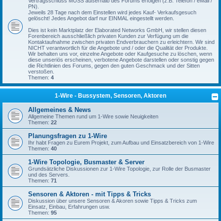
Vertragsschluss MUSS außerhalb des Forums erfolgen (z.B. Telefon / eMail /
PN).
Jeweils 28 Tage nach dem Einstellen wird jedes Kauf- Verkaufsgesuch
gelöscht! Jedes Angebot darf nur EINMAL eingestellt werden.
Dies ist kein Marktplatz der Elaborated Networks GmbH, wir stellen diesen
Forenbereich ausschließlich privaten Kunden zur Verfügung um die
Kontaktaufnahme zwischen privaten Endverbrauchern zu erleichtern. Wir sind
NICHT verantwortlich für die Angebote und / oder die Qualität der Produkte.
Wir behalten uns vor, einzelne Angebote oder Kaufgesuche zu löschen, wenn
diese unseriös erscheinen, verbotene Angebote darstellen oder sonstig gegen
die Richtlinien des Forums, gegen den guten Geschmack und der Sitten
verstoßen.
Themen:
4
1-Wire - Bussystem, Sensoren, Aktoren
Allgemeines & News
Allgemeine Themen rund um 1-Wire sowie Neuigkeiten
Themen:
22
Planungsfragen zu 1-Wire
Ihr habt Fragen zu Eurem Projekt, zum Aufbau und Einsatzbereich von 1-Wire
Themen:
40
1-Wire Topologie, Busmaster & Server
Grundsätzliche Diskussionen zur 1-Wire Topologie, zur Rolle der Busmaster
und des Servers.
Themen:
71
Sensoren & Aktoren - mit Tipps & Tricks
Diskussion über unsere Sensoren & Akoren sowie Tipps & Tricks zum
Einsatz, Einbau, Erfahrungen usw.
Themen:
95