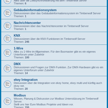
Alles über die Zeitsynchronisierung mit dem Timberwolf Server
Themen:
6
Gebäudeinformationssystem
Diskussionen über das Gebäudeinformationssystem im Timberwolf Server
Themen:
1
Nachrichtencenter
Diskussionen über das Nachrichtencenter im Timberwolf Server
Themen:
1
KNX
Diskussionen über die KNX-Funktionen im Timberwolf Server
Themen:
246
1-Wire
Alles zu 1-Wire im Allgemeinen. Für den Busmaster gibt es ein eigenes
Unterforum unter Zubehör
Themen:
100
DMX
Diskussionen und Fragen zur DMX-Funktion. Zur DMX-Hardware gibt es ein
eigenes Unterforum unter Zubehör
Themen:
14
ekey Integration
Diskussion über die Integration von ekey home, ekey multi und künftig auch
ekey net.
Themen:
20
Modbus
Wissen, Planung & Diskussion zur Modbus Unterstützung im Timberwolf
Server.
Stellt uns hier Eure Modbus Projekte und Ideen vor.
Themen:
155