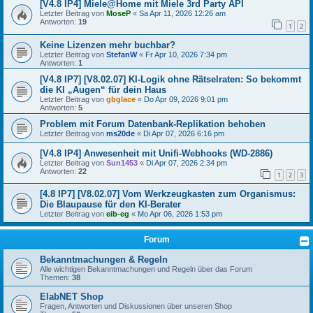
[V4.8 IP4] Miele@Home mit Miele 3rd Party API
Letzter Beitrag von
MoseP
«
Sa Apr 11, 2026 12:26 am
Antworten:
19
1
2
Keine Lizenzen mehr buchbar?
Letzter Beitrag von
StefanW
«
Fr Apr 10, 2026 7:34 pm
Antworten:
1
[V4.8 IP7] [V8.02.07] KI-Logik ohne Rätselraten: So bekommt
die KI „Augen“ für dein Haus
Letzter Beitrag von
gbglace
«
Do Apr 09, 2026 9:01 pm
Antworten:
5
Problem mit Forum Datenbank-Replikation behoben
Letzter Beitrag von
ms20de
«
Di Apr 07, 2026 6:16 pm
[V4.8 IP4] Anwesenheit mit Unifi-Webhooks (WD-2886)
Letzter Beitrag von
Sun1453
«
Di Apr 07, 2026 2:34 pm
Antworten:
22
1
2
3
[4.8 IP7] [V8.02.07] Vom Werkzeugkasten zum Organismus:
Die Blaupause für den KI-Berater
Letzter Beitrag von
eib-eg
«
Mo Apr 06, 2026 1:53 pm
Forum
Bekanntmachungen & Regeln
Alle wichtigen Bekanntmachungen und Regeln über das Forum
Themen:
38
ElabNET Shop
Fragen, Antworten und Diskussionen über unseren Shop