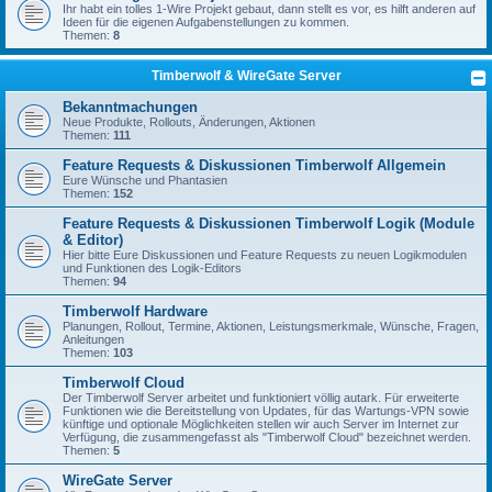
Ihr habt ein tolles 1-Wire Projekt gebaut, dann stellt es vor, es hilft anderen auf
Ideen für die eigenen Aufgabenstellungen zu kommen.
Themen:
8
Timberwolf & WireGate Server
Bekanntmachungen
Neue Produkte, Rollouts, Änderungen, Aktionen
Themen:
111
Feature Requests & Diskussionen Timberwolf Allgemein
Eure Wünsche und Phantasien
Themen:
152
Feature Requests & Diskussionen Timberwolf Logik (Module
& Editor)
Hier bitte Eure Diskussionen und Feature Requests zu neuen Logikmodulen
und Funktionen des Logik-Editors
Themen:
94
Timberwolf Hardware
Planungen, Rollout, Termine, Aktionen, Leistungsmerkmale, Wünsche, Fragen,
Anleitungen
Themen:
103
Timberwolf Cloud
Der Timberwolf Server arbeitet und funktioniert völlig autark. Für erweiterte
Funktionen wie die Bereitstellung von Updates, für das Wartungs-VPN sowie
künftige und optionale Möglichkeiten stellen wir auch Server im Internet zur
Verfügung, die zusammengefasst als "Timberwolf Cloud" bezeichnet werden.
Themen:
5
WireGate Server