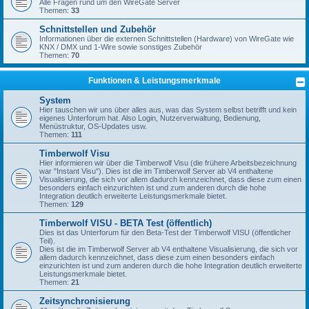
Alle Fragen rund um den WireGate Server
Themen:
33
Schnittstellen und Zubehör
Informationen über die externen Schnittstellen (Hardware) von WireGate wie
KNX / DMX und 1-Wire sowie sonstiges Zubehör
Themen:
70
Funktionen & Leistungsmerkmale
System
Hier tauschen wir uns über alles aus, was das System selbst betrifft und kein
eigenes Unterforum hat. Also Login, Nutzerverwaltung, Bedienung,
Menüstruktur, OS-Updates usw.
Themen:
111
Timberwolf Visu
Hier informieren wir über die Timberwolf Visu (die frühere Arbeitsbezeichnung
war "Instant Visu"). Dies ist die im Timberwolf Server ab V4 enthaltene
Visualisierung, die sich vor allem dadurch kennzeichnet, dass diese zum einen
besonders einfach einzurichten ist und zum anderen durch die hohe
Integration deutlich erweiterte Leistungsmerkmale bietet.
Themen:
129
Timberwolf VISU - BETA Test (öffentlich)
Dies ist das Unterforum für den Beta-Test der Timberwolf VISU (öffentlicher
Teil).
Dies ist die im Timberwolf Server ab V4 enthaltene Visualisierung, die sich vor
allem dadurch kennzeichnet, dass diese zum einen besonders einfach
einzurichten ist und zum anderen durch die hohe Integration deutlich erweiterte
Leistungsmerkmale bietet.
Themen:
21
Zeitsynchronisierung