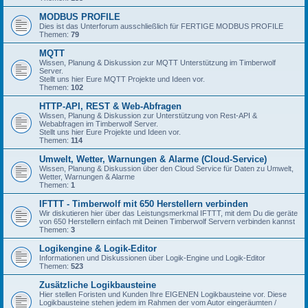
MODBUS PROFILE
Dies ist das Unterforum ausschließlich für FERTIGE MODBUS PROFILE
Themen:
79
MQTT
Wissen, Planung & Diskussion zur MQTT Unterstützung im Timberwolf
Server.
Stellt uns hier Eure MQTT Projekte und Ideen vor.
Themen:
102
HTTP-API, REST & Web-Abfragen
Wissen, Planung & Diskussion zur Unterstützung von Rest-API &
Webabfragen im Timberwolf Server.
Stellt uns hier Eure Projekte und Ideen vor.
Themen:
114
Umwelt, Wetter, Warnungen & Alarme (Cloud-Service)
Wissen, Planung & Diskussion über den Cloud Service für Daten zu Umwelt,
Wetter, Warnungen & Alarme
Themen:
1
IFTTT - Timberwolf mit 650 Herstellern verbinden
Wir diskutieren hier über das Leistungsmerkmal IFTTT, mit dem Du die geräte
von 650 Herstellern einfach mit Deinen Timberwolf Servern verbinden kannst
Themen:
3
Logikengine & Logik-Editor
Informationen und Diskussionen über Logik-Engine und Logik-Editor
Themen:
523
Zusätzliche Logikbausteine
Hier stellen Foristen und Kunden Ihre EIGENEN Logikbausteine vor. Diese
Logikbausteine stehen jedem im Rahmen der vom Autor eingeräumten /