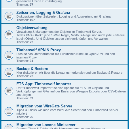
genannten Lizenz zur Verfügung.
Themen:
97
Zeitserien, Logging & Grafana
Diskussionen über Zeitserien, Logging und Auswertung mit Grafana
Themen:
167
Objektverwaltung
Verwaltung & Management der Objekte im Timberwolf Server.
Jedes KNX-Objekt, jede 1-Wire Regel, Modbus-Regel und auch jede Zeitserie
ist ein Objekt. Und Objekte lassen sich verknüpfen und Verwalten.
Themen:
22
Timberwolf VPN & Proxy
Dies ist das Unterforum für die Funktionen rund um OpenVPN und den
internen Proxy
Themen:
21
Backup & Restore
Hier diskutieren wir über die Leistungsmerkmale rund um Backup & Restore
Themen:
22
ETS App: Timberwolf Importer
Der "Timberwolf Importer" ist eine App für die ETS um Objekte und
Verknüpfungen mit GAs auf der Basis von Wiregate Exports oder CSV-Dateien
anzulegen.
Themen:
33
Migration vom WireGate Server
Tipps & Tricks wie man vom WireGate Server auf den Timberwolf Server
migriert
Themen:
26
Migration von Loxone Miniserver
Fragen, Tipps & Tricks für die Migration vom Loxone Miniserver