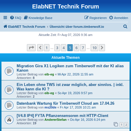
ElabNET Technik Forum
FAQ
Knowledge Base
Registrieren
Anmelden
S
ElabNET Technik Forum
Übersicht über forum.timberwolf.io
u
Aktuelle Zeit: Fr Aug 07, 2026 9:36 am
c
Seite
5
von
10
1
3
4
5
6
7
10
Vorherige
Nächste
h
…
…
e
Aktuelle Themen
Migration Gira X1 Logiken zum Timberwolf mit der KI alias
Kanon
Letzter Beitrag von
eib-eg
«
Mi Apr 22, 2026 11:55 am
Antworten:
8
Ein Leben ohne TWS ist zwar möglich, aber sinnlos. | inkl.
Was kann die KI ?
Letzter Beitrag von
eib-eg
«
So Apr 19, 2026 9:57 pm
Antworten:
2
Datenbank Wartung für Timberwolf Cloud am 17.04.26
Letzter Beitrag von
ms20de
«
Fr Apr 17, 2026 10:21 am
[V4.8 IP4] FYTA Pflanzensensoren mit HTTP-Client
Letzter Beitrag von
AndererStefan
«
Do Apr 16, 2026 6:24 pm
Antworten:
19
1
2