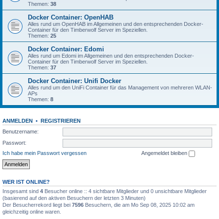
Themen:
38
Docker Container: OpenHAB
Alles rund um OpenHAB im Allgemeinen und den entsprechenden Docker-
Container für den Timberwolf Server im Speziellen.
Themen:
25
Docker Container: Edomi
Alles rund um Edomi im Allgemeinen und den entsprechenden Docker-
Container für den Timberwolf Server im Speziellen.
Themen:
37
Docker Container: Unifi Docker
Alles rund um den UniFi Container für das Management von mehreren WLAN-
APs
Themen:
8
ANMELDEN
•
REGISTRIEREN
Benutzername:
Passwort:
Ich habe mein Passwort vergessen
Angemeldet bleiben
WER IST ONLINE?
Insgesamt sind
4
Besucher online :: 4 sichtbare Mitglieder und 0 unsichtbare Mitglieder
(basierend auf den aktiven Besuchern der letzten 3 Minuten)
Der Besucherrekord liegt bei
7596
Besuchern, die am Mo Sep 08, 2025 10:02 am
gleichzeitig online waren.