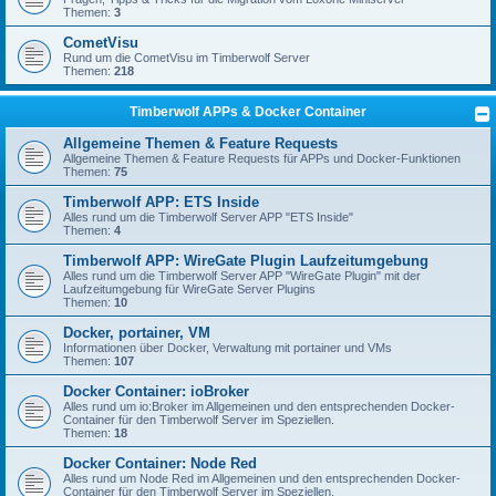
Themen:
3
CometVisu
Rund um die CometVisu im Timberwolf Server
Themen:
218
Timberwolf APPs & Docker Container
Allgemeine Themen & Feature Requests
Allgemeine Themen & Feature Requests für APPs und Docker-Funktionen
Themen:
75
Timberwolf APP: ETS Inside
Alles rund um die Timberwolf Server APP "ETS Inside"
Themen:
4
Timberwolf APP: WireGate Plugin Laufzeitumgebung
Alles rund um die Timberwolf Server APP "WireGate Plugin" mit der
Laufzeitumgebung für WireGate Server Plugins
Themen:
10
Docker, portainer, VM
Informationen über Docker, Verwaltung mit portainer und VMs
Themen:
107
Docker Container: ioBroker
Alles rund um io:Broker im Allgemeinen und den entsprechenden Docker-
Container für den Timberwolf Server im Speziellen.
Themen:
18
Docker Container: Node Red
Alles rund um Node Red im Allgemeinen und den entsprechenden Docker-
Container für den Timberwolf Server im Speziellen.