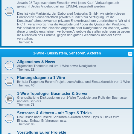
Jeweils 28 Tage nach dem Einstellen wird jedes Kauf- Verkaufsgesuch
gelöscht! Jedes Angebot darf nur EINMAL eingestellt werden.
Dies ist kein Marktplatz der Elaborated Networks GmbH, wir stellen diesen
Forenbereich ausschließlich privaten Kunden zur Verfügung um die
Kontaktaufnahme zwischen privaten Endverbrauchern zu erleichtern. Wir sind
NICHT verantwortlich für die Angebote und / oder die Qualität der Produkte.
Wir behalten uns vor, einzelne Angebote oder Kaufgesuche zu löschen, wenn
diese unseriös erscheinen, verbotene Angebote darstellen oder sonstig gegen
die Richtlinien des Forums, gegen den guten Geschmack und der Sitten
verstoßen.
Themen:
4
1-Wire - Bussystem, Sensoren, Aktoren
Allgemeines & News
Allgemeine Themen rund um 1-Wire sowie Neuigkeiten
Themen:
22
Planungsfragen zu 1-Wire
Ihr habt Fragen zu Eurem Projekt, zum Aufbau und Einsatzbereich von 1-Wire
Themen:
40
1-Wire Topologie, Busmaster & Server
Grundsätzliche Diskussionen zur 1-Wire Topologie, zur Rolle der Busmaster
und des Servers.
Themen:
71
Sensoren & Aktoren - mit Tipps & Tricks
Diskussion über unsere Sensoren & Akoren sowie Tipps & Tricks zum
Einsatz, Einbau, Erfahrungen usw.
Themen:
95
Vorstellung Eurer Projekte