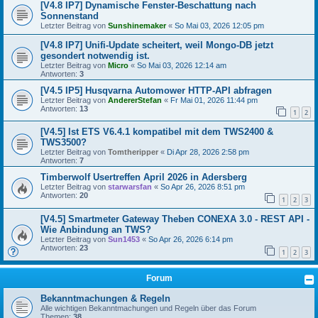
[V4.8 IP7] Dynamische Fenster-Beschattung nach
Sonnenstand
Letzter Beitrag von
Sunshinemaker
«
So Mai 03, 2026 12:05 pm
[V4.8 IP7] Unifi-Update scheitert, weil Mongo-DB jetzt
gesondert notwendig ist.
Letzter Beitrag von
Micro
«
So Mai 03, 2026 12:14 am
Antworten:
3
[V4.5 IP5] Husqvarna Automower HTTP-API abfragen
Letzter Beitrag von
AndererStefan
«
Fr Mai 01, 2026 11:44 pm
Antworten:
13
1
2
[V4.5] Ist ETS V6.4.1 kompatibel mit dem TWS2400 &
TWS3500?
Letzter Beitrag von
Tomtheripper
«
Di Apr 28, 2026 2:58 pm
Antworten:
7
Timberwolf Usertreffen April 2026 in Adersberg
Letzter Beitrag von
starwarsfan
«
So Apr 26, 2026 8:51 pm
Antworten:
20
1
2
3
[V4.5] Smartmeter Gateway Theben CONEXA 3.0 - REST API -
Wie Anbindung an TWS?
Letzter Beitrag von
Sun1453
«
So Apr 26, 2026 6:14 pm
Antworten:
23
1
2
3
Forum
Bekanntmachungen & Regeln
Alle wichtigen Bekanntmachungen und Regeln über das Forum
Themen:
38