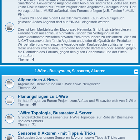
Smarthome. Gewerbliche Angebote oder Aufkäufer sind nicht zugelassen. Bitte
keine Diskussionen zur Preiswürdigkeit eines Angebotes / Kaufgesuches. Der
Vertragsschluss MUSS außerhalb des Forums erfolgen (z.B. Telefon / eMail /
PN).
Jeweils 28 Tage nach dem Einstellen wird jedes Kauf- Verkaufsgesuch
gelöscht! Jedes Angebot darf nur EINMAL eingestellt werden.
Dies ist kein Marktplatz der Elaborated Networks GmbH, wir stellen diesen
Forenbereich ausschließlich privaten Kunden zur Verfügung um die
Kontaktaufnahme zwischen privaten Endverbrauchern zu erleichtern. Wir sind
NICHT verantwortlich für die Angebote und / oder die Qualität der Produkte.
Wir behalten uns vor, einzelne Angebote oder Kaufgesuche zu löschen, wenn
diese unseriös erscheinen, verbotene Angebote darstellen oder sonstig gegen
die Richtlinien des Forums, gegen den guten Geschmack und der Sitten
verstoßen.
Themen:
4
1-Wire - Bussystem, Sensoren, Aktoren
Allgemeines & News
Allgemeine Themen rund um 1-Wire sowie Neuigkeiten
Themen:
22
Planungsfragen zu 1-Wire
Ihr habt Fragen zu Eurem Projekt, zum Aufbau und Einsatzbereich von 1-Wire
Themen:
40
1-Wire Topologie, Busmaster & Server
Grundsätzliche Diskussionen zur 1-Wire Topologie, zur Rolle der Busmaster
und des Servers.
Themen:
71
Sensoren & Aktoren - mit Tipps & Tricks
Diskussion über unsere Sensoren & Akoren sowie Tipps & Tricks zum