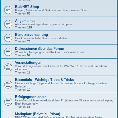
ElabNET Shop
Fragen, Antworten und Diskussionen über unseren Shop
Themen:
56
Allgemeines
Alles was sonst irgendwie nirgends rein passt.
Themen:
195
Benutzervorstellung
Hier können sich die Benutzer vorstellen
Themen:
75
Diskussionen über das Forum
Wünsche, Anregungen und Kritik am Timberwolf Forum
Themen:
59
Veranstaltungen
Veranstaltungen rund um Timberwolf / WireGate / Blitzart und Smarthome
allgemein
Themen:
11
Essentials - Wichtige Tipps & Tricks
Hier nur wichtige Tipps und Tricks. Schreibrechte nur für freigeschaltete
Benutzer
Themen:
10
Erfolgsgeschichten
User-Geschichten zu erfolgreichen Projekten wie Migrationen vom Wiregate,
Eigenbauten, usw.
Themen:
85
Marktplatz (Privat zu Privat)
PRIVATE An- und Verkäufe von Kunden für Produkte aus dem Bereich