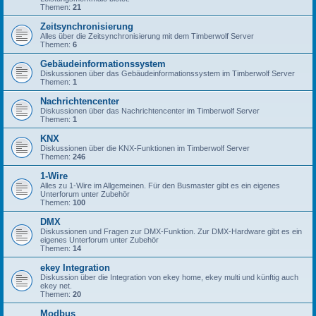
Themen:
21
Zeitsynchronisierung
Alles über die Zeitsynchronisierung mit dem Timberwolf Server
Themen:
6
Gebäudeinformationssystem
Diskussionen über das Gebäudeinformationssystem im Timberwolf Server
Themen:
1
Nachrichtencenter
Diskussionen über das Nachrichtencenter im Timberwolf Server
Themen:
1
KNX
Diskussionen über die KNX-Funktionen im Timberwolf Server
Themen:
246
1-Wire
Alles zu 1-Wire im Allgemeinen. Für den Busmaster gibt es ein eigenes
Unterforum unter Zubehör
Themen:
100
DMX
Diskussionen und Fragen zur DMX-Funktion. Zur DMX-Hardware gibt es ein
eigenes Unterforum unter Zubehör
Themen:
14
ekey Integration
Diskussion über die Integration von ekey home, ekey multi und künftig auch
ekey net.
Themen:
20
Modbus