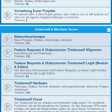
Einsatz, Einbau, Erfahrungen usw.
Themen:
95
Vorstellung Eurer Projekte
Ihr habt ein tolles 1-Wire Projekt gebaut, dann stellt es vor, es hilft anderen auf
Ideen für die eigenen Aufgabenstellungen zu kommen.
Themen:
8
Timberwolf & WireGate Server
Bekanntmachungen
Neue Produkte, Rollouts, Änderungen, Aktionen
Themen:
111
Feature Requests & Diskussionen Timberwolf Allgemein
Eure Wünsche und Phantasien
Themen:
152
Feature Requests & Diskussionen Timberwolf Logik (Module
& Editor)
Hier bitte Eure Diskussionen und Feature Requests zu neuen Logikmodulen
und Funktionen des Logik-Editors
Themen:
94
Timberwolf Hardware
Planungen, Rollout, Termine, Aktionen, Leistungsmerkmale, Wünsche, Fragen,
Anleitungen
Themen:
103
Timberwolf Cloud
Der Timberwolf Server arbeitet und funktioniert völlig autark. Für erweiterte
Funktionen wie die Bereitstellung von Updates, für das Wartungs-VPN sowie
künftige und optionale Möglichkeiten stellen wir auch Server im Internet zur
Verfügung, die zusammengefasst als "Timberwolf Cloud" bezeichnet werden.