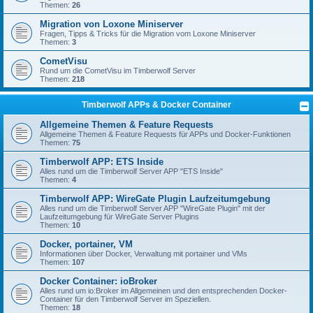
Themen:
26
Migration von Loxone Miniserver
Fragen, Tipps & Tricks für die Migration vom Loxone Miniserver
Themen:
3
CometVisu
Rund um die CometVisu im Timberwolf Server
Themen:
218
Timberwolf APPs & Docker Container
Allgemeine Themen & Feature Requests
Allgemeine Themen & Feature Requests für APPs und Docker-Funktionen
Themen:
75
Timberwolf APP: ETS Inside
Alles rund um die Timberwolf Server APP "ETS Inside"
Themen:
4
Timberwolf APP: WireGate Plugin Laufzeitumgebung
Alles rund um die Timberwolf Server APP "WireGate Plugin" mit der
Laufzeitumgebung für WireGate Server Plugins
Themen:
10
Docker, portainer, VM
Informationen über Docker, Verwaltung mit portainer und VMs
Themen:
107
Docker Container: ioBroker
Alles rund um io:Broker im Allgemeinen und den entsprechenden Docker-
Container für den Timberwolf Server im Speziellen.
Themen:
18