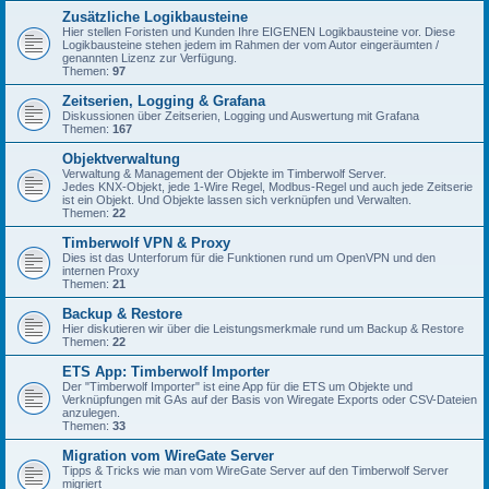
Zusätzliche Logikbausteine
Hier stellen Foristen und Kunden Ihre EIGENEN Logikbausteine vor. Diese
Logikbausteine stehen jedem im Rahmen der vom Autor eingeräumten /
genannten Lizenz zur Verfügung.
Themen:
97
Zeitserien, Logging & Grafana
Diskussionen über Zeitserien, Logging und Auswertung mit Grafana
Themen:
167
Objektverwaltung
Verwaltung & Management der Objekte im Timberwolf Server.
Jedes KNX-Objekt, jede 1-Wire Regel, Modbus-Regel und auch jede Zeitserie
ist ein Objekt. Und Objekte lassen sich verknüpfen und Verwalten.
Themen:
22
Timberwolf VPN & Proxy
Dies ist das Unterforum für die Funktionen rund um OpenVPN und den
internen Proxy
Themen:
21
Backup & Restore
Hier diskutieren wir über die Leistungsmerkmale rund um Backup & Restore
Themen:
22
ETS App: Timberwolf Importer
Der "Timberwolf Importer" ist eine App für die ETS um Objekte und
Verknüpfungen mit GAs auf der Basis von Wiregate Exports oder CSV-Dateien
anzulegen.
Themen:
33
Migration vom WireGate Server
Tipps & Tricks wie man vom WireGate Server auf den Timberwolf Server
migriert