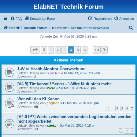
ElabNET Technik Forum
FAQ
Knowledge Base
Registrieren
Anmelden
S
ElabNET Technik Forum
Übersicht über forum.timberwolf.io
u
Aktuelle Zeit: Fr Aug 07, 2026 5:29 am
c
Seite
4
von
10
1
2
3
4
5
6
10
Vorherige
Nächste
h
…
e
Aktuelle Themen
1-Wire Health-Monitor Überwachung
Letzter Beitrag von
Sun1453
«
Mi Mai 13, 2026 7:03 am
Antworten:
2
[V4.5] Timberwolf Server - 1-Wire läuft nicht mehr
Letzter Beitrag von
Micro
«
So Mai 10, 2026 4:25 pm
Antworten:
7
Wer will den KI Kanon
Letzter Beitrag von
gbglace
«
Di Mai 05, 2026 8:10 pm
Antworten:
69
1
4
5
6
7
…
[V4.8 IP7] Werte zwischen verbunden Logikmodulen werden
nicht abgearbeitet
Letzter Beitrag von
azietz
«
So Mai 03, 2026 4:18 pm
Antworten:
13
1
2