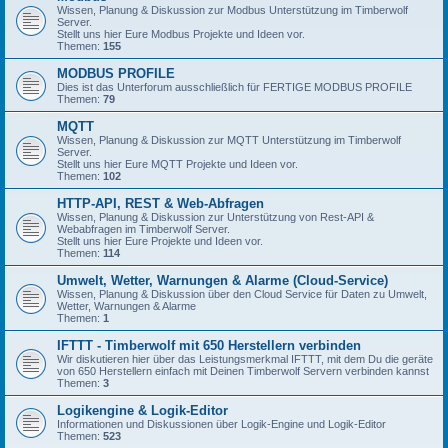
Wissen, Planung & Diskussion zur Modbus Unterstützung im Timberwolf
Server.
Stellt uns hier Eure Modbus Projekte und Ideen vor.
Themen:
155
MODBUS PROFILE
Dies ist das Unterforum ausschließlich für FERTIGE MODBUS PROFILE
Themen:
79
MQTT
Wissen, Planung & Diskussion zur MQTT Unterstützung im Timberwolf
Server.
Stellt uns hier Eure MQTT Projekte und Ideen vor.
Themen:
102
HTTP-API, REST & Web-Abfragen
Wissen, Planung & Diskussion zur Unterstützung von Rest-API &
Webabfragen im Timberwolf Server.
Stellt uns hier Eure Projekte und Ideen vor.
Themen:
114
Umwelt, Wetter, Warnungen & Alarme (Cloud-Service)
Wissen, Planung & Diskussion über den Cloud Service für Daten zu Umwelt,
Wetter, Warnungen & Alarme
Themen:
1
IFTTT - Timberwolf mit 650 Herstellern verbinden
Wir diskutieren hier über das Leistungsmerkmal IFTTT, mit dem Du die geräte
von 650 Herstellern einfach mit Deinen Timberwolf Servern verbinden kannst
Themen:
3
Logikengine & Logik-Editor
Informationen und Diskussionen über Logik-Engine und Logik-Editor
Themen:
523