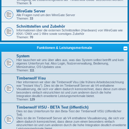
Themen:
5
WireGate Server
Alle Fragen rund um den WireGate Server
Themen:
33
Schnittstellen und Zubehör
Informationen über die externen Schnittstellen (Hardware) von WireGate wie
KNX / DMX und 1-Wire sowie sonstiges Zubehör
Themen:
70
Funktionen & Leistungsmerkmale
System
Hier tauschen wir uns über alles aus, was das System selbst betrifft und kein
eigenes Unterforum hat. Also Login, Nutzerverwaltung, Bedienung,
Menüstruktur, OS-Updates usw.
Themen:
111
Timberwolf Visu
Hier informieren wir über die Timberwolf Visu (die frühere Arbeitsbezeichnung
war "Instant Visu"). Dies ist die im Timberwolf Server ab V4 enthaltene
Visualisierung, die sich vor allem dadurch kennzeichnet, dass diese zum einen
besonders einfach einzurichten ist und zum anderen durch die hohe
Integration deutlich erweiterte Leistungsmerkmale bietet.
Themen:
129
Timberwolf VISU - BETA Test (öffentlich)
Dies ist das Unterforum für den Beta-Test der Timberwolf VISU (öffentlicher
Teil).
Dies ist die im Timberwolf Server ab V4 enthaltene Visualisierung, die sich vor
allem dadurch kennzeichnet, dass diese zum einen besonders einfach
einzurichten ist und zum anderen durch die hohe Integration deutlich erweiterte
Leistungsmerkmale bietet.