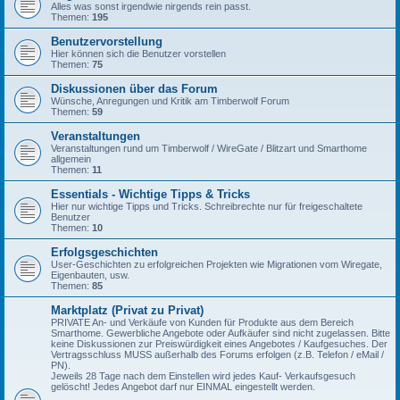
Alles was sonst irgendwie nirgends rein passt.
Themen:
195
Benutzervorstellung
Hier können sich die Benutzer vorstellen
Themen:
75
Diskussionen über das Forum
Wünsche, Anregungen und Kritik am Timberwolf Forum
Themen:
59
Veranstaltungen
Veranstaltungen rund um Timberwolf / WireGate / Blitzart und Smarthome
allgemein
Themen:
11
Essentials - Wichtige Tipps & Tricks
Hier nur wichtige Tipps und Tricks. Schreibrechte nur für freigeschaltete
Benutzer
Themen:
10
Erfolgsgeschichten
User-Geschichten zu erfolgreichen Projekten wie Migrationen vom Wiregate,
Eigenbauten, usw.
Themen:
85
Marktplatz (Privat zu Privat)
PRIVATE An- und Verkäufe von Kunden für Produkte aus dem Bereich
Smarthome. Gewerbliche Angebote oder Aufkäufer sind nicht zugelassen. Bitte
keine Diskussionen zur Preiswürdigkeit eines Angebotes / Kaufgesuches. Der
Vertragsschluss MUSS außerhalb des Forums erfolgen (z.B. Telefon / eMail /
PN).
Jeweils 28 Tage nach dem Einstellen wird jedes Kauf- Verkaufsgesuch
gelöscht! Jedes Angebot darf nur EINMAL eingestellt werden.