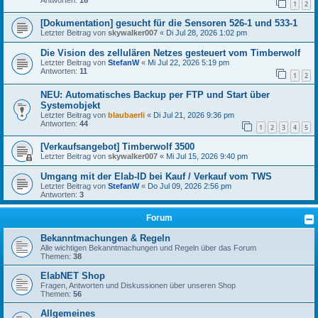
1
2
[Dokumentation] gesucht für die Sensoren 526-1 und 533-1
Letzter Beitrag von
skywalker007
«
Di Jul 28, 2026 1:02 pm
Die Vision des zellulären Netzes gesteuert vom Timberwolf
Letzter Beitrag von
StefanW
«
Mi Jul 22, 2026 5:19 pm
Antworten:
11
1
2
NEU: Automatisches Backup per FTP und Start über
Systemobjekt
Letzter Beitrag von
blaubaerli
«
Di Jul 21, 2026 9:36 pm
Antworten:
44
1
2
3
4
5
[Verkaufsangebot] Timberwolf 3500
Letzter Beitrag von
skywalker007
«
Mi Jul 15, 2026 9:40 pm
Umgang mit der Elab-ID bei Kauf / Verkauf vom TWS
Letzter Beitrag von
StefanW
«
Do Jul 09, 2026 2:56 pm
Antworten:
3
Forum
Bekanntmachungen & Regeln
Alle wichtigen Bekanntmachungen und Regeln über das Forum
Themen:
38
ElabNET Shop
Fragen, Antworten und Diskussionen über unseren Shop
Themen:
56
Allgemeines