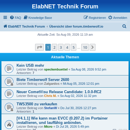
ElabNET Technik Forum
FAQ
Knowledge Base
Registrieren
Anmelden
S
ElabNET Technik Forum
Übersicht über forum.timberwolf.io
u
Aktuelle Zeit: So Aug 09, 2026 11:19 am
c
Seite
1
von
10
1
2
3
4
5
10
Nächste
h
…
e
Aktuelle Themen
Kein USB mehr
Letzter Beitrag von
speckenbuettel
«
Sa Aug 08, 2026 9:52 pm
Antworten:
7
Biete Timberwolf Server 2600
Letzter Beitrag von
Zalgardos
«
Mi Aug 05, 2026 12:01 pm
Neuer CometVisu Release Candidate: 1.0.0-RC2
Letzter Beitrag von
Chris M.
«
So Aug 02, 2026 11:32 pm
TWS3500 zu verkaufen
Letzter Beitrag von
StefanW
«
Do Jul 30, 2026 12:27 pm
Antworten:
1
[V4.1.1] Wie kann man EVCC (0.207.2) im Portainer
installieren, und lauffähig anbinden.
Letzter Beitrag von
Micro
«
Di Jul 28, 2026 5:49 pm
Antworten:
16