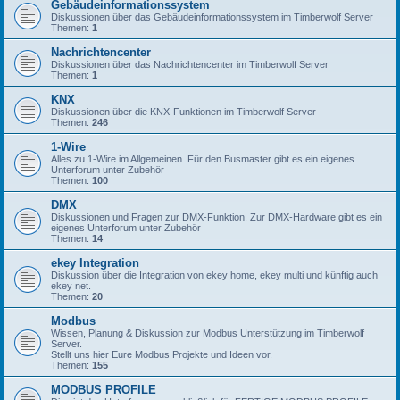
Gebäudeinformationssystem
Diskussionen über das Gebäudeinformationssystem im Timberwolf Server
Themen:
1
Nachrichtencenter
Diskussionen über das Nachrichtencenter im Timberwolf Server
Themen:
1
KNX
Diskussionen über die KNX-Funktionen im Timberwolf Server
Themen:
246
1-Wire
Alles zu 1-Wire im Allgemeinen. Für den Busmaster gibt es ein eigenes
Unterforum unter Zubehör
Themen:
100
DMX
Diskussionen und Fragen zur DMX-Funktion. Zur DMX-Hardware gibt es ein
eigenes Unterforum unter Zubehör
Themen:
14
ekey Integration
Diskussion über die Integration von ekey home, ekey multi und künftig auch
ekey net.
Themen:
20
Modbus
Wissen, Planung & Diskussion zur Modbus Unterstützung im Timberwolf
Server.
Stellt uns hier Eure Modbus Projekte und Ideen vor.
Themen:
155
MODBUS PROFILE