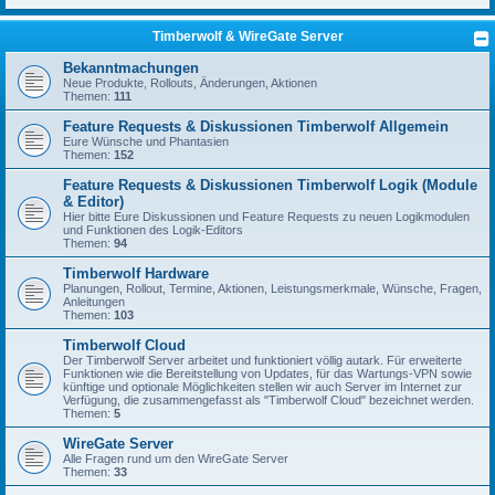
Timberwolf & WireGate Server
Bekanntmachungen
Neue Produkte, Rollouts, Änderungen, Aktionen
Themen:
111
Feature Requests & Diskussionen Timberwolf Allgemein
Eure Wünsche und Phantasien
Themen:
152
Feature Requests & Diskussionen Timberwolf Logik (Module
& Editor)
Hier bitte Eure Diskussionen und Feature Requests zu neuen Logikmodulen
und Funktionen des Logik-Editors
Themen:
94
Timberwolf Hardware
Planungen, Rollout, Termine, Aktionen, Leistungsmerkmale, Wünsche, Fragen,
Anleitungen
Themen:
103
Timberwolf Cloud
Der Timberwolf Server arbeitet und funktioniert völlig autark. Für erweiterte
Funktionen wie die Bereitstellung von Updates, für das Wartungs-VPN sowie
künftige und optionale Möglichkeiten stellen wir auch Server im Internet zur
Verfügung, die zusammengefasst als "Timberwolf Cloud" bezeichnet werden.
Themen:
5
WireGate Server
Alle Fragen rund um den WireGate Server
Themen:
33