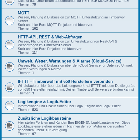
Dies ist das Unterforum ausschließlich für FERTIGE MODBUS PROFILE
Themen:
79
MQTT
Wissen, Planung & Diskussion zur MQTT Unterstützung im Timberwolf
Server.
Stellt uns hier Eure MQTT Projekte und Ideen vor.
Themen:
102
HTTP-API, REST & Web-Abfragen
Wissen, Planung & Diskussion zur Unterstützung von Rest-API &
Webabfragen im Timberwolf Server.
Stellt uns hier Eure Projekte und Ideen vor.
Themen:
114
Umwelt, Wetter, Warnungen & Alarme (Cloud-Service)
Wissen, Planung & Diskussion über den Cloud Service für Daten zu Umwelt,
Wetter, Warnungen & Alarme
Themen:
1
IFTTT - Timberwolf mit 650 Herstellern verbinden
Wir diskutieren hier über das Leistungsmerkmal IFTTT, mit dem Du die geräte
von 650 Herstellern einfach mit Deinen Timberwolf Servern verbinden kannst
Themen:
3
Logikengine & Logik-Editor
Informationen und Diskussionen über Logik-Engine und Logik-Editor
Themen:
523
Zusätzliche Logikbausteine
Hier stellen Foristen und Kunden Ihre EIGENEN Logikbausteine vor. Diese
Logikbausteine stehen jedem im Rahmen der vom Autor eingeräumten /
genannten Lizenz zur Verfügung.
Themen:
97