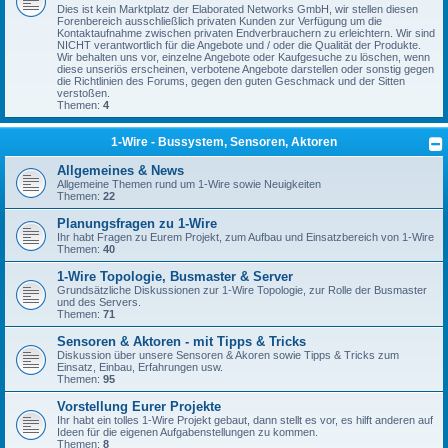
Dies ist kein Marktplatz der Elaborated Networks GmbH, wir stellen diesen
Forenbereich ausschließlich privaten Kunden zur Verfügung um die
Kontaktaufnahme zwischen privaten Endverbrauchern zu erleichtern. Wir sind
NICHT verantwortlich für die Angebote und / oder die Qualität der Produkte.
Wir behalten uns vor, einzelne Angebote oder Kaufgesuche zu löschen, wenn
diese unseriös erscheinen, verbotene Angebote darstellen oder sonstig gegen
die Richtlinien des Forums, gegen den guten Geschmack und der Sitten
verstoßen.
Themen:
4
1-Wire - Bussystem, Sensoren, Aktoren
Allgemeines & News
Allgemeine Themen rund um 1-Wire sowie Neuigkeiten
Themen:
22
Planungsfragen zu 1-Wire
Ihr habt Fragen zu Eurem Projekt, zum Aufbau und Einsatzbereich von 1-Wire
Themen:
40
1-Wire Topologie, Busmaster & Server
Grundsätzliche Diskussionen zur 1-Wire Topologie, zur Rolle der Busmaster
und des Servers.
Themen:
71
Sensoren & Aktoren - mit Tipps & Tricks
Diskussion über unsere Sensoren & Akoren sowie Tipps & Tricks zum
Einsatz, Einbau, Erfahrungen usw.
Themen:
95
Vorstellung Eurer Projekte
Ihr habt ein tolles 1-Wire Projekt gebaut, dann stellt es vor, es hilft anderen auf
Ideen für die eigenen Aufgabenstellungen zu kommen.
Themen:
8