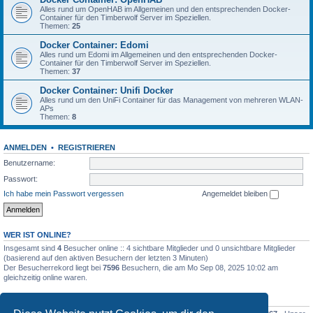
Alles rund um OpenHAB im Allgemeinen und den entsprechenden Docker-
Container für den Timberwolf Server im Speziellen.
Themen:
25
Docker Container: Edomi
Alles rund um Edomi im Allgemeinen und den entsprechenden Docker-
Container für den Timberwolf Server im Speziellen.
Themen:
37
Docker Container: Unifi Docker
Alles rund um den UniFi Container für das Management von mehreren WLAN-
APs
Themen:
8
ANMELDEN
•
REGISTRIEREN
Benutzername:
Passwort:
Ich habe mein Passwort vergessen
Angemeldet bleiben
WER IST ONLINE?
Insgesamt sind
4
Besucher online :: 4 sichtbare Mitglieder und 0 unsichtbare Mitglieder
(basierend auf den aktiven Besuchern der letzten 3 Minuten)
Der Besucherrekord liegt bei
7596
Besuchern, die am Mo Sep 08, 2025 10:02 am
gleichzeitig online waren.
STATISTIK