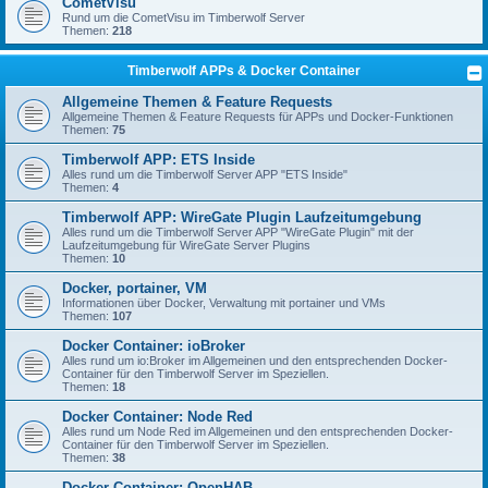
CometVisu
Rund um die CometVisu im Timberwolf Server
Themen:
218
Timberwolf APPs & Docker Container
Allgemeine Themen & Feature Requests
Allgemeine Themen & Feature Requests für APPs und Docker-Funktionen
Themen:
75
Timberwolf APP: ETS Inside
Alles rund um die Timberwolf Server APP "ETS Inside"
Themen:
4
Timberwolf APP: WireGate Plugin Laufzeitumgebung
Alles rund um die Timberwolf Server APP "WireGate Plugin" mit der
Laufzeitumgebung für WireGate Server Plugins
Themen:
10
Docker, portainer, VM
Informationen über Docker, Verwaltung mit portainer und VMs
Themen:
107
Docker Container: ioBroker
Alles rund um io:Broker im Allgemeinen und den entsprechenden Docker-
Container für den Timberwolf Server im Speziellen.
Themen:
18
Docker Container: Node Red
Alles rund um Node Red im Allgemeinen und den entsprechenden Docker-
Container für den Timberwolf Server im Speziellen.
Themen:
38
Docker Container: OpenHAB