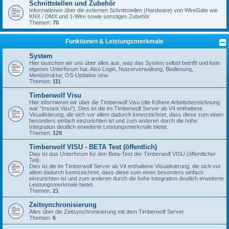
Schnittstellen und Zubehör
Informationen über die externen Schnittstellen (Hardware) von WireGate wie
KNX / DMX und 1-Wire sowie sonstiges Zubehör
Themen:
70
Funktionen & Leistungsmerkmale
System
Hier tauschen wir uns über alles aus, was das System selbst betrifft und kein
eigenes Unterforum hat. Also Login, Nutzerverwaltung, Bedienung,
Menüstruktur, OS-Updates usw.
Themen:
111
Timberwolf Visu
Hier informieren wir über die Timberwolf Visu (die frühere Arbeitsbezeichnung
war "Instant Visu"). Dies ist die im Timberwolf Server ab V4 enthaltene
Visualisierung, die sich vor allem dadurch kennzeichnet, dass diese zum einen
besonders einfach einzurichten ist und zum anderen durch die hohe
Integration deutlich erweiterte Leistungsmerkmale bietet.
Themen:
129
Timberwolf VISU - BETA Test (öffentlich)
Dies ist das Unterforum für den Beta-Test der Timberwolf VISU (öffentlicher
Teil).
Dies ist die im Timberwolf Server ab V4 enthaltene Visualisierung, die sich vor
allem dadurch kennzeichnet, dass diese zum einen besonders einfach
einzurichten ist und zum anderen durch die hohe Integration deutlich erweiterte
Leistungsmerkmale bietet.
Themen:
21
Zeitsynchronisierung
Alles über die Zeitsynchronisierung mit dem Timberwolf Server
Themen:
6