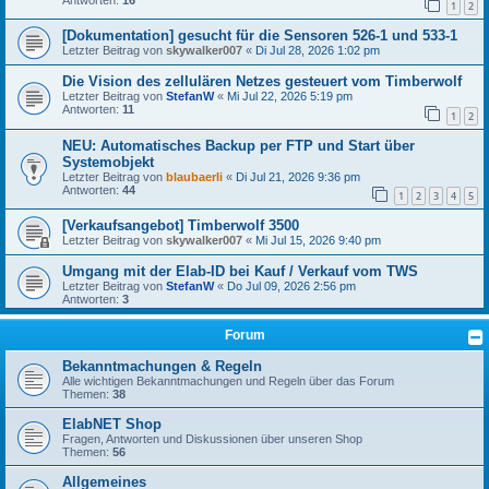
1
2
[Dokumentation] gesucht für die Sensoren 526-1 und 533-1
Letzter Beitrag von
skywalker007
«
Di Jul 28, 2026 1:02 pm
Die Vision des zellulären Netzes gesteuert vom Timberwolf
Letzter Beitrag von
StefanW
«
Mi Jul 22, 2026 5:19 pm
Antworten:
11
1
2
NEU: Automatisches Backup per FTP und Start über
Systemobjekt
Letzter Beitrag von
blaubaerli
«
Di Jul 21, 2026 9:36 pm
Antworten:
44
1
2
3
4
5
[Verkaufsangebot] Timberwolf 3500
Letzter Beitrag von
skywalker007
«
Mi Jul 15, 2026 9:40 pm
Umgang mit der Elab-ID bei Kauf / Verkauf vom TWS
Letzter Beitrag von
StefanW
«
Do Jul 09, 2026 2:56 pm
Antworten:
3
Forum
Bekanntmachungen & Regeln
Alle wichtigen Bekanntmachungen und Regeln über das Forum
Themen:
38
ElabNET Shop
Fragen, Antworten und Diskussionen über unseren Shop
Themen:
56
Allgemeines