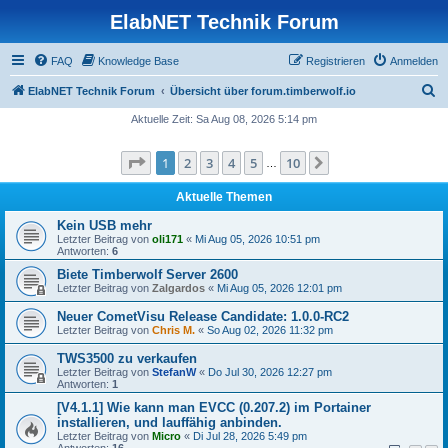
ElabNET Technik Forum
FAQ
Knowledge Base
Registrieren
Anmelden
S
ElabNET Technik Forum
Übersicht über forum.timberwolf.io
u
Aktuelle Zeit: Sa Aug 08, 2026 5:14 pm
c
Seite
1
von
10
1
2
3
4
5
10
Nächste
h
…
e
Aktuelle Themen
Kein USB mehr
Letzter Beitrag von
oli171
«
Mi Aug 05, 2026 10:51 pm
Antworten:
6
Biete Timberwolf Server 2600
Letzter Beitrag von
Zalgardos
«
Mi Aug 05, 2026 12:01 pm
Neuer CometVisu Release Candidate: 1.0.0-RC2
Letzter Beitrag von
Chris M.
«
So Aug 02, 2026 11:32 pm
TWS3500 zu verkaufen
Letzter Beitrag von
StefanW
«
Do Jul 30, 2026 12:27 pm
Antworten:
1
[V4.1.1] Wie kann man EVCC (0.207.2) im Portainer
installieren, und lauffähig anbinden.
Letzter Beitrag von
Micro
«
Di Jul 28, 2026 5:49 pm
Antworten:
16