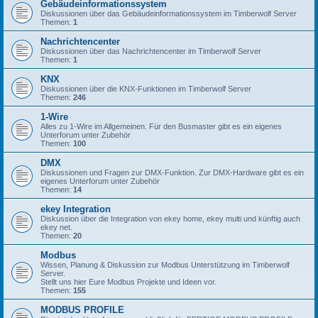
Gebäudeinformationssystem
Diskussionen über das Gebäudeinformationssystem im Timberwolf Server
Themen:
1
Nachrichtencenter
Diskussionen über das Nachrichtencenter im Timberwolf Server
Themen:
1
KNX
Diskussionen über die KNX-Funktionen im Timberwolf Server
Themen:
246
1-Wire
Alles zu 1-Wire im Allgemeinen. Für den Busmaster gibt es ein eigenes
Unterforum unter Zubehör
Themen:
100
DMX
Diskussionen und Fragen zur DMX-Funktion. Zur DMX-Hardware gibt es ein
eigenes Unterforum unter Zubehör
Themen:
14
ekey Integration
Diskussion über die Integration von ekey home, ekey multi und künftig auch
ekey net.
Themen:
20
Modbus
Wissen, Planung & Diskussion zur Modbus Unterstützung im Timberwolf
Server.
Stellt uns hier Eure Modbus Projekte und Ideen vor.
Themen:
155
MODBUS PROFILE