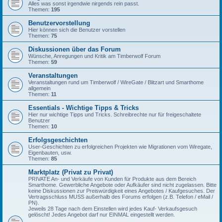
Alles was sonst irgendwie nirgends rein passt.
Themen:
195
Benutzervorstellung
Hier können sich die Benutzer vorstellen
Themen:
75
Diskussionen über das Forum
Wünsche, Anregungen und Kritik am Timberwolf Forum
Themen:
59
Veranstaltungen
Veranstaltungen rund um Timberwolf / WireGate / Blitzart und Smarthome
allgemein
Themen:
11
Essentials - Wichtige Tipps & Tricks
Hier nur wichtige Tipps und Tricks. Schreibrechte nur für freigeschaltete
Benutzer
Themen:
10
Erfolgsgeschichten
User-Geschichten zu erfolgreichen Projekten wie Migrationen vom Wiregate,
Eigenbauten, usw.
Themen:
85
Marktplatz (Privat zu Privat)
PRIVATE An- und Verkäufe von Kunden für Produkte aus dem Bereich
Smarthome. Gewerbliche Angebote oder Aufkäufer sind nicht zugelassen. Bitte
keine Diskussionen zur Preiswürdigkeit eines Angebotes / Kaufgesuches. Der
Vertragsschluss MUSS außerhalb des Forums erfolgen (z.B. Telefon / eMail /
PN).
Jeweils 28 Tage nach dem Einstellen wird jedes Kauf- Verkaufsgesuch
gelöscht! Jedes Angebot darf nur EINMAL eingestellt werden.