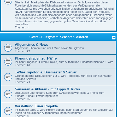
Dies ist kein Marktplatz der Elaborated Networks GmbH, wir stellen diesen
Forenbereich ausschließlich privaten Kunden zur Verfügung um die
Kontaktaufnahme zwischen privaten Endverbrauchern zu erleichtern. Wir sind
NICHT verantwortlich für die Angebote und / oder die Qualität der Produkte.
Wir behalten uns vor, einzelne Angebote oder Kaufgesuche zu löschen, wenn
diese unseriös erscheinen, verbotene Angebote darstellen oder sonstig gegen
die Richtlinien des Forums, gegen den guten Geschmack und der Sitten
verstoßen.
Themen:
4
1-Wire - Bussystem, Sensoren, Aktoren
Allgemeines & News
Allgemeine Themen rund um 1-Wire sowie Neuigkeiten
Themen:
22
Planungsfragen zu 1-Wire
Ihr habt Fragen zu Eurem Projekt, zum Aufbau und Einsatzbereich von 1-Wire
Themen:
40
1-Wire Topologie, Busmaster & Server
Grundsätzliche Diskussionen zur 1-Wire Topologie, zur Rolle der Busmaster
und des Servers.
Themen:
71
Sensoren & Aktoren - mit Tipps & Tricks
Diskussion über unsere Sensoren & Akoren sowie Tipps & Tricks zum
Einsatz, Einbau, Erfahrungen usw.
Themen:
95
Vorstellung Eurer Projekte
Ihr habt ein tolles 1-Wire Projekt gebaut, dann stellt es vor, es hilft anderen auf
Ideen für die eigenen Aufgabenstellungen zu kommen.
Themen:
8