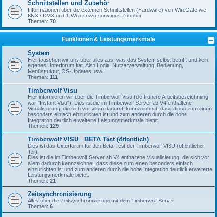
Schnittstellen und Zubehör
Informationen über die externen Schnittstellen (Hardware) von WireGate wie
KNX / DMX und 1-Wire sowie sonstiges Zubehör
Themen:
70
Funktionen & Leistungsmerkmale
System
Hier tauschen wir uns über alles aus, was das System selbst betrifft und kein
eigenes Unterforum hat. Also Login, Nutzerverwaltung, Bedienung,
Menüstruktur, OS-Updates usw.
Themen:
111
Timberwolf Visu
Hier informieren wir über die Timberwolf Visu (die frühere Arbeitsbezeichnung
war "Instant Visu"). Dies ist die im Timberwolf Server ab V4 enthaltene
Visualisierung, die sich vor allem dadurch kennzeichnet, dass diese zum einen
besonders einfach einzurichten ist und zum anderen durch die hohe
Integration deutlich erweiterte Leistungsmerkmale bietet.
Themen:
129
Timberwolf VISU - BETA Test (öffentlich)
Dies ist das Unterforum für den Beta-Test der Timberwolf VISU (öffentlicher
Teil).
Dies ist die im Timberwolf Server ab V4 enthaltene Visualisierung, die sich vor
allem dadurch kennzeichnet, dass diese zum einen besonders einfach
einzurichten ist und zum anderen durch die hohe Integration deutlich erweiterte
Leistungsmerkmale bietet.
Themen:
21
Zeitsynchronisierung
Alles über die Zeitsynchronisierung mit dem Timberwolf Server
Themen:
6