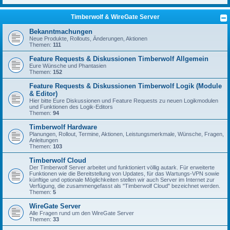
Timberwolf & WireGate Server
Bekanntmachungen
Neue Produkte, Rollouts, Änderungen, Aktionen
Themen:
111
Feature Requests & Diskussionen Timberwolf Allgemein
Eure Wünsche und Phantasien
Themen:
152
Feature Requests & Diskussionen Timberwolf Logik (Module
& Editor)
Hier bitte Eure Diskussionen und Feature Requests zu neuen Logikmodulen
und Funktionen des Logik-Editors
Themen:
94
Timberwolf Hardware
Planungen, Rollout, Termine, Aktionen, Leistungsmerkmale, Wünsche, Fragen,
Anleitungen
Themen:
103
Timberwolf Cloud
Der Timberwolf Server arbeitet und funktioniert völlig autark. Für erweiterte
Funktionen wie die Bereitstellung von Updates, für das Wartungs-VPN sowie
künftige und optionale Möglichkeiten stellen wir auch Server im Internet zur
Verfügung, die zusammengefasst als "Timberwolf Cloud" bezeichnet werden.
Themen:
5
WireGate Server
Alle Fragen rund um den WireGate Server
Themen:
33