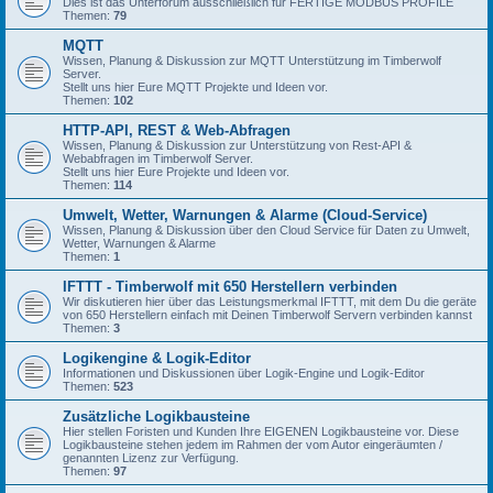
Dies ist das Unterforum ausschließlich für FERTIGE MODBUS PROFILE
Themen:
79
MQTT
Wissen, Planung & Diskussion zur MQTT Unterstützung im Timberwolf
Server.
Stellt uns hier Eure MQTT Projekte und Ideen vor.
Themen:
102
HTTP-API, REST & Web-Abfragen
Wissen, Planung & Diskussion zur Unterstützung von Rest-API &
Webabfragen im Timberwolf Server.
Stellt uns hier Eure Projekte und Ideen vor.
Themen:
114
Umwelt, Wetter, Warnungen & Alarme (Cloud-Service)
Wissen, Planung & Diskussion über den Cloud Service für Daten zu Umwelt,
Wetter, Warnungen & Alarme
Themen:
1
IFTTT - Timberwolf mit 650 Herstellern verbinden
Wir diskutieren hier über das Leistungsmerkmal IFTTT, mit dem Du die geräte
von 650 Herstellern einfach mit Deinen Timberwolf Servern verbinden kannst
Themen:
3
Logikengine & Logik-Editor
Informationen und Diskussionen über Logik-Engine und Logik-Editor
Themen:
523
Zusätzliche Logikbausteine
Hier stellen Foristen und Kunden Ihre EIGENEN Logikbausteine vor. Diese
Logikbausteine stehen jedem im Rahmen der vom Autor eingeräumten /
genannten Lizenz zur Verfügung.
Themen:
97