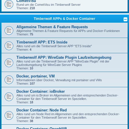
CometVisu
Rund um die CometVisu im Timberwolf Server
Themen:
218
Timberwolf APPs & Docker Container
Allgemeine Themen & Feature Requests
Allgemeine Themen & Feature Requests für APPs und Docker-Funktionen
Themen:
75
Timberwolf APP: ETS Inside
Alles rund um die Timberwolf Server APP "ETS Inside"
Themen:
4
Timberwolf APP: WireGate Plugin Laufzeitumgebung
Alles rund um die Timberwolf Server APP "WireGate Plugin" mit der
Laufzeitumgebung für WireGate Server Plugins
Themen:
10
Docker, portainer, VM
Informationen über Docker, Verwaltung mit portainer und VMs
Themen:
107
Docker Container: ioBroker
Alles rund um io:Broker im Allgemeinen und den entsprechenden Docker-
Container für den Timberwolf Server im Speziellen.
Themen:
18
Docker Container: Node Red
Alles rund um Node Red im Allgemeinen und den entsprechenden Docker-
Container für den Timberwolf Server im Speziellen.
Themen:
38
Docker Container: OpenHAB