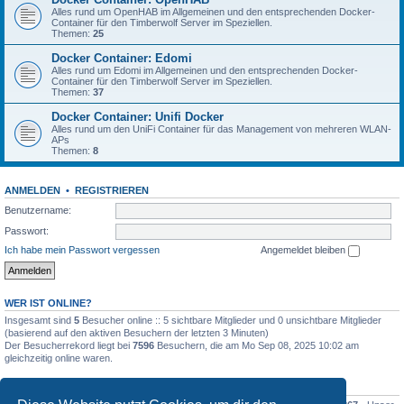
Alles rund um OpenHAB im Allgemeinen und den entsprechenden Docker-
Container für den Timberwolf Server im Speziellen.
Themen:
25
Docker Container: Edomi
Alles rund um Edomi im Allgemeinen und den entsprechenden Docker-
Container für den Timberwolf Server im Speziellen.
Themen:
37
Docker Container: Unifi Docker
Alles rund um den UniFi Container für das Management von mehreren WLAN-
APs
Themen:
8
ANMELDEN
•
REGISTRIEREN
Benutzername:
Passwort:
Ich habe mein Passwort vergessen
Angemeldet bleiben
WER IST ONLINE?
Insgesamt sind
5
Besucher online :: 5 sichtbare Mitglieder und 0 unsichtbare Mitglieder
(basierend auf den aktiven Besuchern der letzten 3 Minuten)
Der Besucherrekord liegt bei
7596
Besuchern, die am Mo Sep 08, 2025 10:02 am
gleichzeitig online waren.
STATISTIK