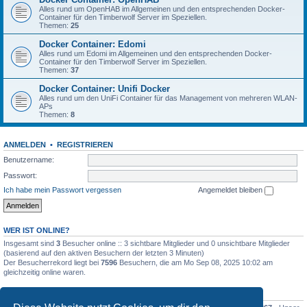
Alles rund um OpenHAB im Allgemeinen und den entsprechenden Docker-
Container für den Timberwolf Server im Speziellen.
Themen:
25
Docker Container: Edomi
Alles rund um Edomi im Allgemeinen und den entsprechenden Docker-
Container für den Timberwolf Server im Speziellen.
Themen:
37
Docker Container: Unifi Docker
Alles rund um den UniFi Container für das Management von mehreren WLAN-
APs
Themen:
8
ANMELDEN
•
REGISTRIEREN
Benutzername:
Passwort:
Ich habe mein Passwort vergessen
Angemeldet bleiben
WER IST ONLINE?
Insgesamt sind
3
Besucher online :: 3 sichtbare Mitglieder und 0 unsichtbare Mitglieder
(basierend auf den aktiven Besuchern der letzten 3 Minuten)
Der Besucherrekord liegt bei
7596
Besuchern, die am Mo Sep 08, 2025 10:02 am
gleichzeitig online waren.
STATISTIK