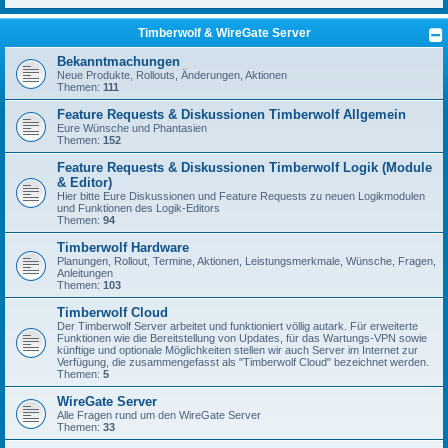
Timberwolf & WireGate Server
Bekanntmachungen
Neue Produkte, Rollouts, Änderungen, Aktionen
Themen:
111
Feature Requests & Diskussionen Timberwolf Allgemein
Eure Wünsche und Phantasien
Themen:
152
Feature Requests & Diskussionen Timberwolf Logik (Module
& Editor)
Hier bitte Eure Diskussionen und Feature Requests zu neuen Logikmodulen
und Funktionen des Logik-Editors
Themen:
94
Timberwolf Hardware
Planungen, Rollout, Termine, Aktionen, Leistungsmerkmale, Wünsche, Fragen,
Anleitungen
Themen:
103
Timberwolf Cloud
Der Timberwolf Server arbeitet und funktioniert völlig autark. Für erweiterte
Funktionen wie die Bereitstellung von Updates, für das Wartungs-VPN sowie
künftige und optionale Möglichkeiten stellen wir auch Server im Internet zur
Verfügung, die zusammengefasst als "Timberwolf Cloud" bezeichnet werden.
Themen:
5
WireGate Server
Alle Fragen rund um den WireGate Server
Themen:
33