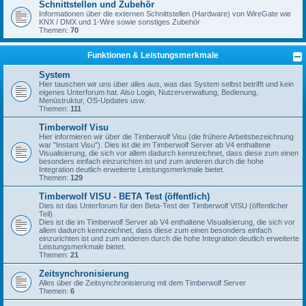
Schnittstellen und Zubehör
Informationen über die externen Schnittstellen (Hardware) von WireGate wie
KNX / DMX und 1-Wire sowie sonstiges Zubehör
Themen:
70
Funktionen & Leistungsmerkmale
System
Hier tauschen wir uns über alles aus, was das System selbst betrifft und kein
eigenes Unterforum hat. Also Login, Nutzerverwaltung, Bedienung,
Menüstruktur, OS-Updates usw.
Themen:
111
Timberwolf Visu
Hier informieren wir über die Timberwolf Visu (die frühere Arbeitsbezeichnung
war "Instant Visu"). Dies ist die im Timberwolf Server ab V4 enthaltene
Visualisierung, die sich vor allem dadurch kennzeichnet, dass diese zum einen
besonders einfach einzurichten ist und zum anderen durch die hohe
Integration deutlich erweiterte Leistungsmerkmale bietet.
Themen:
129
Timberwolf VISU - BETA Test (öffentlich)
Dies ist das Unterforum für den Beta-Test der Timberwolf VISU (öffentlicher
Teil).
Dies ist die im Timberwolf Server ab V4 enthaltene Visualisierung, die sich vor
allem dadurch kennzeichnet, dass diese zum einen besonders einfach
einzurichten ist und zum anderen durch die hohe Integration deutlich erweiterte
Leistungsmerkmale bietet.
Themen:
21
Zeitsynchronisierung
Alles über die Zeitsynchronisierung mit dem Timberwolf Server
Themen:
6