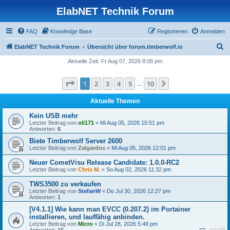
ElabNET Technik Forum
FAQ
Knowledge Base
Registrieren
Anmelden
S
ElabNET Technik Forum
Übersicht über forum.timberwolf.io
u
Aktuelle Zeit: Fr Aug 07, 2026 8:08 pm
c
Seite
1
von
10
1
2
3
4
5
10
Nächste
h
…
e
Aktuelle Themen
Kein USB mehr
Letzter Beitrag von
oli171
«
Mi Aug 05, 2026 10:51 pm
Antworten:
6
Biete Timberwolf Server 2600
Letzter Beitrag von
Zalgardos
«
Mi Aug 05, 2026 12:01 pm
Neuer CometVisu Release Candidate: 1.0.0-RC2
Letzter Beitrag von
Chris M.
«
So Aug 02, 2026 11:32 pm
TWS3500 zu verkaufen
Letzter Beitrag von
StefanW
«
Do Jul 30, 2026 12:27 pm
Antworten:
1
[V4.1.1] Wie kann man EVCC (0.207.2) im Portainer
installieren, und lauffähig anbinden.
Letzter Beitrag von
Micro
«
Di Jul 28, 2026 5:49 pm
Antworten:
16