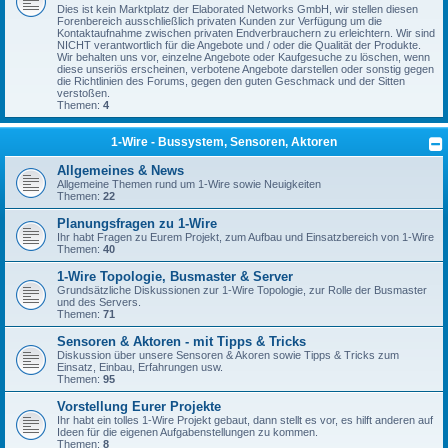
Dies ist kein Marktplatz der Elaborated Networks GmbH, wir stellen diesen
Forenbereich ausschließlich privaten Kunden zur Verfügung um die
Kontaktaufnahme zwischen privaten Endverbrauchern zu erleichtern. Wir sind
NICHT verantwortlich für die Angebote und / oder die Qualität der Produkte.
Wir behalten uns vor, einzelne Angebote oder Kaufgesuche zu löschen, wenn
diese unseriös erscheinen, verbotene Angebote darstellen oder sonstig gegen
die Richtlinien des Forums, gegen den guten Geschmack und der Sitten
verstoßen.
Themen:
4
1-Wire - Bussystem, Sensoren, Aktoren
Allgemeines & News
Allgemeine Themen rund um 1-Wire sowie Neuigkeiten
Themen:
22
Planungsfragen zu 1-Wire
Ihr habt Fragen zu Eurem Projekt, zum Aufbau und Einsatzbereich von 1-Wire
Themen:
40
1-Wire Topologie, Busmaster & Server
Grundsätzliche Diskussionen zur 1-Wire Topologie, zur Rolle der Busmaster
und des Servers.
Themen:
71
Sensoren & Aktoren - mit Tipps & Tricks
Diskussion über unsere Sensoren & Akoren sowie Tipps & Tricks zum
Einsatz, Einbau, Erfahrungen usw.
Themen:
95
Vorstellung Eurer Projekte
Ihr habt ein tolles 1-Wire Projekt gebaut, dann stellt es vor, es hilft anderen auf
Ideen für die eigenen Aufgabenstellungen zu kommen.
Themen:
8