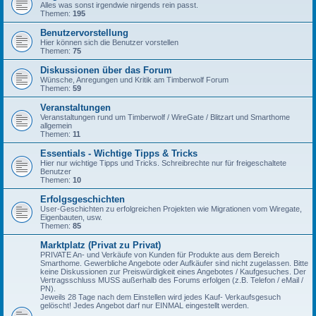
Alles was sonst irgendwie nirgends rein passt.
Themen:
195
Benutzervorstellung
Hier können sich die Benutzer vorstellen
Themen:
75
Diskussionen über das Forum
Wünsche, Anregungen und Kritik am Timberwolf Forum
Themen:
59
Veranstaltungen
Veranstaltungen rund um Timberwolf / WireGate / Blitzart und Smarthome
allgemein
Themen:
11
Essentials - Wichtige Tipps & Tricks
Hier nur wichtige Tipps und Tricks. Schreibrechte nur für freigeschaltete
Benutzer
Themen:
10
Erfolgsgeschichten
User-Geschichten zu erfolgreichen Projekten wie Migrationen vom Wiregate,
Eigenbauten, usw.
Themen:
85
Marktplatz (Privat zu Privat)
PRIVATE An- und Verkäufe von Kunden für Produkte aus dem Bereich
Smarthome. Gewerbliche Angebote oder Aufkäufer sind nicht zugelassen. Bitte
keine Diskussionen zur Preiswürdigkeit eines Angebotes / Kaufgesuches. Der
Vertragsschluss MUSS außerhalb des Forums erfolgen (z.B. Telefon / eMail /
PN).
Jeweils 28 Tage nach dem Einstellen wird jedes Kauf- Verkaufsgesuch
gelöscht! Jedes Angebot darf nur EINMAL eingestellt werden.