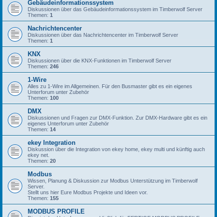
Gebäudeinformationssystem
Diskussionen über das Gebäudeinformationssystem im Timberwolf Server
Themen:
1
Nachrichtencenter
Diskussionen über das Nachrichtencenter im Timberwolf Server
Themen:
1
KNX
Diskussionen über die KNX-Funktionen im Timberwolf Server
Themen:
246
1-Wire
Alles zu 1-Wire im Allgemeinen. Für den Busmaster gibt es ein eigenes
Unterforum unter Zubehör
Themen:
100
DMX
Diskussionen und Fragen zur DMX-Funktion. Zur DMX-Hardware gibt es ein
eigenes Unterforum unter Zubehör
Themen:
14
ekey Integration
Diskussion über die Integration von ekey home, ekey multi und künftig auch
ekey net.
Themen:
20
Modbus
Wissen, Planung & Diskussion zur Modbus Unterstützung im Timberwolf
Server.
Stellt uns hier Eure Modbus Projekte und Ideen vor.
Themen:
155
MODBUS PROFILE