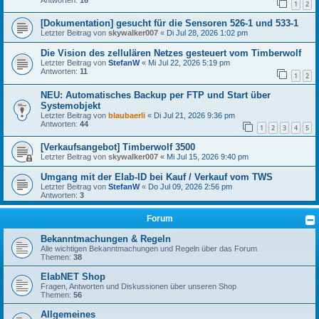
1
2
[Dokumentation] gesucht für die Sensoren 526-1 und 533-1
Letzter Beitrag von
skywalker007
«
Di Jul 28, 2026 1:02 pm
Die Vision des zellulären Netzes gesteuert vom Timberwolf
Letzter Beitrag von
StefanW
«
Mi Jul 22, 2026 5:19 pm
Antworten:
11
1
2
NEU: Automatisches Backup per FTP und Start über
Systemobjekt
Letzter Beitrag von
blaubaerli
«
Di Jul 21, 2026 9:36 pm
Antworten:
44
1
2
3
4
5
[Verkaufsangebot] Timberwolf 3500
Letzter Beitrag von
skywalker007
«
Mi Jul 15, 2026 9:40 pm
Umgang mit der Elab-ID bei Kauf / Verkauf vom TWS
Letzter Beitrag von
StefanW
«
Do Jul 09, 2026 2:56 pm
Antworten:
3
Forum
Bekanntmachungen & Regeln
Alle wichtigen Bekanntmachungen und Regeln über das Forum
Themen:
38
ElabNET Shop
Fragen, Antworten und Diskussionen über unseren Shop
Themen:
56
Allgemeines