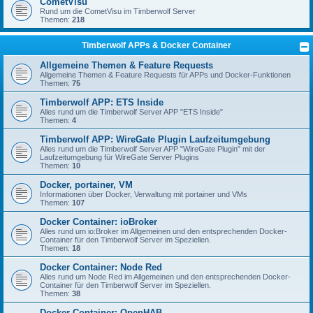
CometVisu
Rund um die CometVisu im Timberwolf Server
Themen:
218
Timberwolf APPs & Docker Container
Allgemeine Themen & Feature Requests
Allgemeine Themen & Feature Requests für APPs und Docker-Funktionen
Themen:
75
Timberwolf APP: ETS Inside
Alles rund um die Timberwolf Server APP "ETS Inside"
Themen:
4
Timberwolf APP: WireGate Plugin Laufzeitumgebung
Alles rund um die Timberwolf Server APP "WireGate Plugin" mit der
Laufzeitumgebung für WireGate Server Plugins
Themen:
10
Docker, portainer, VM
Informationen über Docker, Verwaltung mit portainer und VMs
Themen:
107
Docker Container: ioBroker
Alles rund um io:Broker im Allgemeinen und den entsprechenden Docker-
Container für den Timberwolf Server im Speziellen.
Themen:
18
Docker Container: Node Red
Alles rund um Node Red im Allgemeinen und den entsprechenden Docker-
Container für den Timberwolf Server im Speziellen.
Themen:
38
Docker Container: OpenHAB