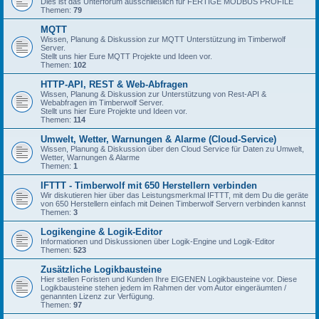
Dies ist das Unterforum ausschließlich für FERTIGE MODBUS PROFILE
Themen:
79
MQTT
Wissen, Planung & Diskussion zur MQTT Unterstützung im Timberwolf
Server.
Stellt uns hier Eure MQTT Projekte und Ideen vor.
Themen:
102
HTTP-API, REST & Web-Abfragen
Wissen, Planung & Diskussion zur Unterstützung von Rest-API &
Webabfragen im Timberwolf Server.
Stellt uns hier Eure Projekte und Ideen vor.
Themen:
114
Umwelt, Wetter, Warnungen & Alarme (Cloud-Service)
Wissen, Planung & Diskussion über den Cloud Service für Daten zu Umwelt,
Wetter, Warnungen & Alarme
Themen:
1
IFTTT - Timberwolf mit 650 Herstellern verbinden
Wir diskutieren hier über das Leistungsmerkmal IFTTT, mit dem Du die geräte
von 650 Herstellern einfach mit Deinen Timberwolf Servern verbinden kannst
Themen:
3
Logikengine & Logik-Editor
Informationen und Diskussionen über Logik-Engine und Logik-Editor
Themen:
523
Zusätzliche Logikbausteine
Hier stellen Foristen und Kunden Ihre EIGENEN Logikbausteine vor. Diese
Logikbausteine stehen jedem im Rahmen der vom Autor eingeräumten /
genannten Lizenz zur Verfügung.
Themen:
97