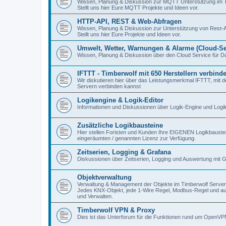
Wissen, Planung & Diskussion zur MQTT Unterstützung im T
Stellt uns hier Eure MQTT Projekte und Ideen vor.
HTTP-API, REST & Web-Abfragen
Wissen, Planung & Diskussion zur Unterstützung von Rest-
Stellt uns hier Eure Projekte und Ideen vor.
Umwelt, Wetter, Warnungen & Alarme (Cloud-Se
Wissen, Planung & Diskussion über den Cloud Service für D
IFTTT - Timberwolf mit 650 Herstellern verbind
Wir diskutieren hier über das Leistungsmerkmal IFTTT, mit d
Servern verbinden kannst
Logikengine & Logik-Editor
Informationen und Diskussionen über Logik-Engine und Logik
Zusätzliche Logikbausteine
Hier stellen Foristen und Kunden Ihre EIGENEN Logikbauste
eingeräumten / genannten Lizenz zur Verfügung.
Zeitserien, Logging & Grafana
Diskussionen über Zeitserien, Logging und Auswertung mit 
Objektverwaltung
Verwaltung & Management der Objekte im Timberwolf Server
Jedes KNX-Objekt, jede 1-Wire Regel, Modbus-Regel und auch
und Verwalten.
Timberwolf VPN & Proxy
Dies ist das Unterforum für die Funktionen rund um OpenVP