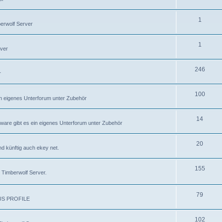
1
erwolf Server
1
rver
246
r
100
in eigenes Unterforum unter Zubehör
14
re gibt es ein eigenes Unterforum unter Zubehör
20
nd künftig auch ekey net.
155
 Timberwolf Server.
79
BUS PROFILE
102