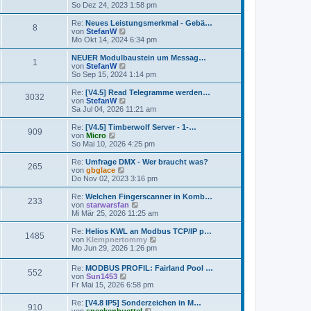
e
e
So Dez 24, 2023 1:58 pm
r
r
u
a
B
e
g
Re:
Neues Leistungsmerkmal - Gebä…
e
8
s
N
von
StefanW
i
t
e
Mo Okt 14, 2024 6:34 pm
t
e
u
r
r
e
NEUER Modulbaustein um Messag…
a
1
B
s
N
von
StefanW
g
e
t
e
So Sep 15, 2024 1:14 pm
i
e
u
t
r
e
Re:
[V4.5] Read Telegramme werden…
r
3032
B
s
N
von
StefanW
a
e
t
e
Sa Jul 04, 2026 11:21 am
g
i
e
u
t
r
e
Re:
[V4.5] Timberwolf Server - 1-…
r
909
B
s
N
von
Micro
a
e
t
e
So Mai 10, 2026 4:25 pm
g
i
e
u
t
r
e
Re:
Umfrage DMX - Wer braucht was?
r
265
B
s
N
von
gbglace
a
e
t
e
Do Nov 02, 2023 3:16 pm
g
i
e
u
t
r
e
Re:
Welchen Fingerscanner in Komb…
r
233
B
s
N
von
starwarsfan
a
e
t
e
Mi Mär 25, 2026 11:25 am
g
i
e
u
t
r
e
Re:
Helios KWL an Modbus TCP/IP p…
r
1485
B
s
N
von
Klempnertommy
a
e
t
e
Mo Jun 29, 2026 1:26 pm
g
i
e
u
t
r
e
Re:
MODBUS PROFIL: Fairland Pool …
r
B
552
s
N
von
Sun1453
a
e
t
e
Fr Mai 15, 2026 6:58 pm
g
i
e
u
t
r
e
Re:
[V4.8 IP5] Sonderzeichen in M…
r
B
910
s
N