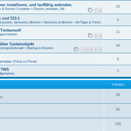
er installieren, und lauffähig anbinden.
16
s & Docker Container
»
Docker, portainer, VM
1
2
1 und 533-1
0
ussystem, Sensoren, Aktoren
»
Sensoren & Aktoren - mit Tipps & Tricks
m Timberwolf
11
sgeschichten
1
2
 über Systemobjekt
44
istungsmerkmale
»
Backup & Restore
1
2
3
4
5
0
rktplatz (Privat zu Privat)
m TWS
3
llgemeines
THEMEN
38
um
56
195