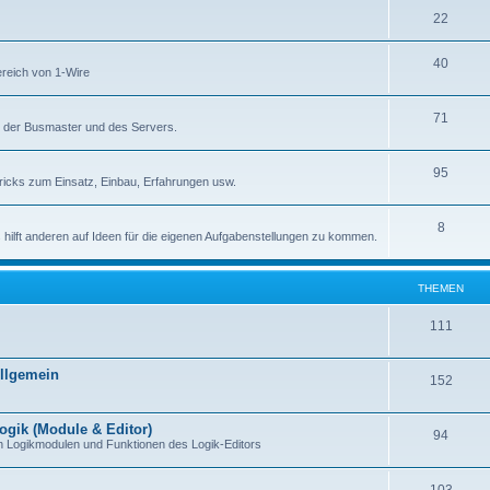
22
40
ereich von 1-Wire
71
e der Busmaster und des Servers.
95
icks zum Einsatz, Einbau, Erfahrungen usw.
8
 es hilft anderen auf Ideen für die eigenen Aufgabenstellungen zu kommen.
THEMEN
111
Allgemein
152
ogik (Module & Editor)
94
n Logikmodulen und Funktionen des Logik-Editors