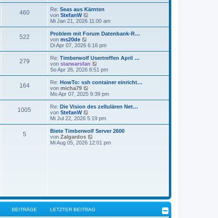
i
e
u
t
r
e
Re:
Seas aus Kärnten
r
460
B
s
N
von
StefanW
a
e
t
e
Mi Jan 21, 2026 11:00 am
g
i
e
u
t
r
e
Problem mit Forum Datenbank-R…
r
522
B
s
N
von
ms20de
a
e
t
e
Di Apr 07, 2026 6:16 pm
g
i
e
u
t
r
e
Re:
Timberwolf Usertreffen April …
r
279
B
s
N
von
starwarsfan
a
e
t
e
So Apr 26, 2026 8:51 pm
g
i
e
u
t
r
e
Re:
HowTo: ssh container einricht…
r
164
B
s
N
von
micha79
a
e
t
e
Mo Apr 07, 2025 9:39 pm
g
i
e
u
t
r
e
Re:
Die Vision des zellulären Net…
r
1005
B
s
N
von
StefanW
a
e
t
e
Mi Jul 22, 2026 5:19 pm
g
i
e
u
t
r
e
Biete Timberwolf Server 2600
r
5
B
s
N
von
Zalgardos
a
e
t
e
Mi Aug 05, 2026 12:01 pm
g
i
e
u
t
r
e
r
B
s
a
e
t
g
i
e
t
r
r
B
a
e
g
i
t
r
BEITRÄGE
LETZTER BEITRAG
a