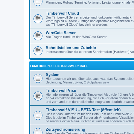
Planungen, Rollout, Termine, Aktionen, Leistungsmerkmale, 
Timberwolf Cloud
Der Timberwolf Server arbeitet und funktioniert völlig autark.
Wartungs-VPN sowie künftige und optionale Möglichkeiten st
als "Timberwolf Cloud" bezeichnet werden.
WireGate Server
Alle Fragen rund um den WireGate Server
Schnittstellen und Zubehör
Informationen über die externen Schnittstellen (Hardware)
FUNKTIONEN & LEISTUNGSMERKMALE
System
Hier tauschen wir uns über alles aus, was das System selbst 
Bedienung, Menüstruktur, OS-Updates usw.
Timberwolf Visu
Hier informieren wir über die Timberwolf Visu (die frühere Ar
ab V4 enthaltene Visualisierung, die sich vor allem dadurch 
und zum anderen durch die hohe Integration deutlich erweite
Timberwolf VISU - BETA Test (öffentlich)
Dies ist das Unterforum für den Beta-Test der Timberwolf VISU
Dies ist die im Timberwolf Server ab V4 enthaltene Visualisi
besonders einfach einzurichten ist und zum anderen durch die
Zeitsynchronisierung
Alles über die Zeitsynchronisierung mit dem Timberwolf Serv