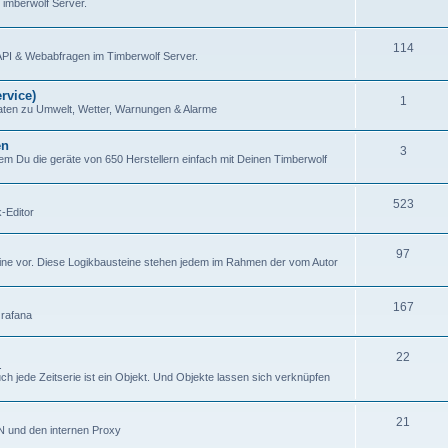
imberwolf Server.
114
API & Webabfragen im Timberwolf Server.
rvice)
1
aten zu Umwelt, Wetter, Warnungen & Alarme
en
3
em Du die geräte von 650 Herstellern einfach mit Deinen Timberwolf
523
-Editor
97
ine vor. Diese Logikbausteine stehen jedem im Rahmen der vom Autor
167
Grafana
22
.
 jede Zeitserie ist ein Objekt. Und Objekte lassen sich verknüpfen
21
N und den internen Proxy