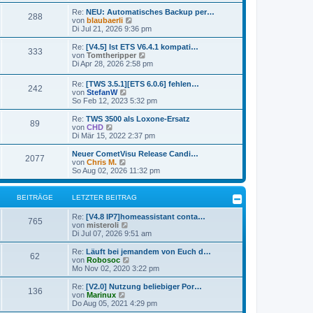
u
r
B
e
Re:
NEU: Automatisches Backup per…
a
e
288
s
N
von
blaubaerli
g
i
t
e
Di Jul 21, 2026 9:36 pm
t
e
u
r
r
e
Re:
[V4.5] Ist ETS V6.4.1 kompati…
a
333
B
s
N
von
Tomtheripper
g
e
t
e
Di Apr 28, 2026 2:58 pm
i
e
u
t
r
e
Re:
[TWS 3.5.1][ETS 6.0.6] fehlen…
r
B
242
s
N
von
StefanW
a
e
t
e
So Feb 12, 2023 5:32 pm
g
i
e
u
t
r
e
Re:
TWS 3500 als Loxone-Ersatz
r
B
89
s
N
von
CHD
a
e
t
e
Di Mär 15, 2022 2:37 pm
g
i
e
u
t
r
e
Neuer CometVisu Release Candi…
r
2077
B
s
N
von
Chris M.
a
e
t
e
So Aug 02, 2026 11:32 pm
g
i
e
u
t
r
e
r
B
s
BEITRÄGE
LETZTER BEITRAG
a
e
t
g
i
e
Re:
[V4.8 IP7]homeassistant conta…
t
r
765
N
von
misteroli
r
B
e
Di Jul 07, 2026 9:51 am
a
e
u
g
i
e
Re:
Läuft bei jemandem von Euch d…
t
62
s
N
von
Robosoc
r
t
e
Mo Nov 02, 2020 3:22 pm
a
e
u
g
r
e
Re:
[V2.0] Nutzung beliebiger Por…
136
B
s
N
von
Marinux
e
t
e
Do Aug 05, 2021 4:29 pm
i
e
u