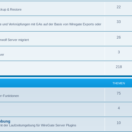
22
ackup & Restore
33
kte und Verknüpfungen mit GAs auf der Basis von Wiregate Exports oder
26
wolf Server migriert
3
ver
218
THEMEN
75
r-Funktionen
4
gebung
10
mit der Laufzeitumgebung für WireGate Server Plugins