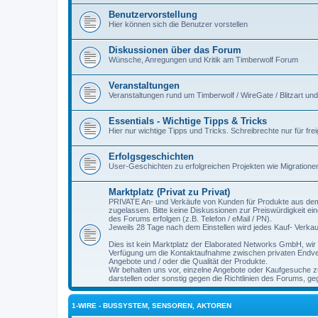
Benutzervorstellung
Hier können sich die Benutzer vorstellen
Diskussionen über das Forum
Wünsche, Anregungen und Kritik am Timberwolf Forum
Veranstaltungen
Veranstaltungen rund um Timberwolf / WireGate / Blitzart u
Essentials - Wichtige Tipps & Tricks
Hier nur wichtige Tipps und Tricks. Schreibrechte nur für fre
Erfolgsgeschichten
User-Geschichten zu erfolgreichen Projekten wie Migratione
Marktplatz (Privat zu Privat)
PRIVATE An- und Verkäufe von Kunden für Produkte aus dem
zugelassen. Bitte keine Diskussionen zur Preiswürdigkeit 
des Forums erfolgen (z.B. Telefon / eMail / PN).
Jeweils 28 Tage nach dem Einstellen wird jedes Kauf- Verka
Dies ist kein Marktplatz der Elaborated Networks GmbH, wir 
Verfügung um die Kontaktaufnahme zwischen privaten Endverb
Angebote und / oder die Qualität der Produkte.
Wir behalten uns vor, einzelne Angebote oder Kaufgesuche 
darstellen oder sonstig gegen die Richtlinien des Forums, 
1-WIRE - BUSSYSTEM, SENSOREN, AKTOREN