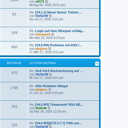
1686
B
s
N
von
oli171
a
e
t
e
Mi Aug 05, 2026 10:51 pm
g
i
e
u
t
r
e
Re:
[V4.1.1] Neuer Server. Timber…
r
63
B
s
N
von
StefanW
a
e
t
e
Do Jul 17, 2025 3:15 pm
g
i
e
u
t
r
e
r
B
s
Re:
Login auf dem Wiregate schläg…
a
e
259
t
N
von
blaubaerli
g
i
e
e
Mo Mär 23, 2026 6:23 pm
t
r
u
r
B
e
Re:
[V4.8 IP6] Probleme mit KNX /…
a
e
860
s
N
von
gbglace
g
i
t
e
Fr Mär 27, 2026 9:01 pm
t
e
u
r
r
e
a
B
s
BEITRÄGE
LETZTER BEITRAG
g
e
t
i
e
Re:
V4.8 /V4.5 Rüchsicherung auf …
t
r
970
N
von
StefanW
r
B
e
Mi Jun 17, 2026 8:01 pm
a
e
u
g
i
e
Re:
VISU Rolladen Widget
t
1795
s
N
von
gbglace
r
t
e
Fr Jun 12, 2026 3:53 pm
a
e
u
g
r
e
B
s
Re:
[V4.0 IP5] Timberwolf VISU BE…
e
393
t
N
von
DaVo2k
i
e
e
Sa Mär 29, 2025 12:26 am
t
r
u
r
B
e
a
e
s
g
Re:
[V4.0 IP3][ETS 5.7.7] TWS sen…
i
125
t
N
von
StefanW
t