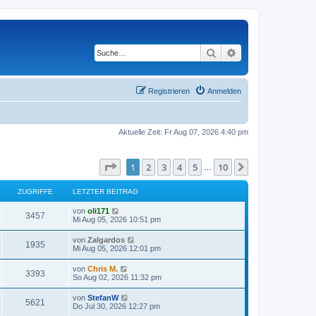
Suche
Erweiterte Suche
Registrieren
Anmelden
Aktuelle Zeit: Fr Aug 07, 2026 4:40 pm
Seite
1
von
10
1
2
3
4
5
10
Nächste
…
ZUGRIFFE
LETZTER BEITRAG
von
oli171
3457
Mi Aug 05, 2026 10:51 pm
von
Zalgardos
1935
Mi Aug 05, 2026 12:01 pm
von
Chris M.
3393
So Aug 02, 2026 11:32 pm
von
StefanW
5621
Do Jul 30, 2026 12:27 pm