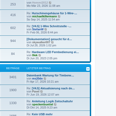
g
N
von
Hemmi2012
253
e
Mo Mär 23, 2026 11:08 am
u
e
Re:
Hutschinengehäuse für 1-Wire-…
416
s
N
von
michaelkillermann
t
e
So Sep 14, 2025 11:54 am
e
u
r
e
Re:
[V4.5] 1-Wire Schnittstelle -…
B
602
s
N
von
StefanW
e
t
e
Fr Feb 06, 2026 8:44 pm
i
e
u
t
r
e
[Dokumentation] gesucht für d…
r
944
B
s
N
von
skywalker007
a
e
t
e
Di Jul 28, 2026 1:02 pm
g
i
e
u
t
r
e
Re:
Hardware LED Fernbedienung ei…
r
84
B
s
N
von
0lek
a
e
t
e
Di Jun 20, 2023 2:05 pm
g
i
e
u
t
r
e
r
B
s
BEITRÄGE
LETZTER BEITRAG
a
e
t
g
i
e
Datenbank Wartung für Timberw…
t
r
3401
N
von
ms20de
r
B
e
Fr Apr 17, 2026 10:21 am
a
e
u
g
i
e
Re:
[V4.5] Aktualisierung nach de…
t
1900
s
N
von
Pavel
r
t
e
Fr Jun 19, 2026 12:07 am
a
e
u
g
r
e
Re:
Anleitung Logik Zeitschaltuhr
1330
B
s
N
von
speckenbuettel
e
t
e
Di Okt 14, 2025 9:23 am
i
e
u
t
r
e
Re:
Kein USB mehr
r