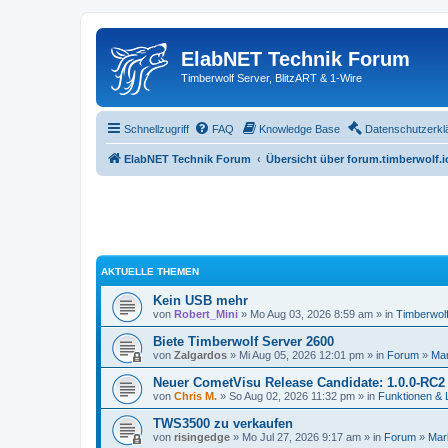
ElabNET Technik Forum
Timberwolf Server, BlitzART & 1-Wire
Schnellzugriff
FAQ
Knowledge Base
Datenschutzerkl
ElabNET Technik Forum
Übersicht über forum.timberwolf.i
AKTUELLE THEMEN
Kein USB mehr
von
Robert_Mini
» Mo Aug 03, 2026 8:59 am » in
Timberwol
Biete Timberwolf Server 2600
von
Zalgardos
» Mi Aug 05, 2026 12:01 pm » in
Forum
»
Mar
Neuer CometVisu Release Candidate: 1.0.0-RC2
von
Chris M.
» So Aug 02, 2026 11:32 pm » in
Funktionen &
TWS3500 zu verkaufen
von
risingedge
» Mo Jul 27, 2026 9:17 am » in
Forum
»
Mark