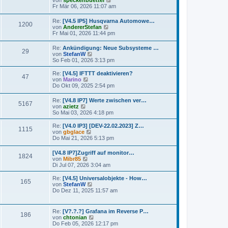
von
speckenbuettel
a
e
t
e
Fr Mär 06, 2026 11:07 am
g
i
e
u
t
r
e
r
Re:
[V4.5 IP5] Husqvarna Automowe…
B
1200
s
N
a
von
AndererStefan
e
t
e
g
Fr Mai 01, 2026 11:44 pm
i
e
u
t
r
e
r
Re:
Ankündigung: Neue Subsysteme …
B
29
s
N
a
von
StefanW
e
t
e
g
So Feb 01, 2026 3:13 pm
i
e
u
t
r
e
r
Re:
[V4.5] IFTTT deaktivieren?
B
47
s
N
a
von
Marino
e
t
e
g
Do Okt 09, 2025 2:54 pm
i
e
u
t
r
e
r
Re:
[V4.8 IP7] Werte zwischen ver…
B
5167
s
N
a
von
azietz
e
t
e
g
So Mai 03, 2026 4:18 pm
i
e
u
t
r
e
Re:
[V4.0 IP3] [DEV-22.02.2023] Z…
r
B
1115
s
N
von
gbglace
a
e
t
e
Do Mai 21, 2026 5:13 pm
g
i
e
u
t
r
e
r
[V4.8 IP7]Zugriff auf monitor…
B
1824
s
N
a
von
Mibr85
e
t
e
g
Di Jul 07, 2026 3:04 am
i
e
u
t
r
e
Re:
[V4.5] Universalobjekte - How…
r
B
165
s
N
von
StefanW
a
e
t
e
Do Dez 11, 2025 11:57 am
g
i
e
u
t
r
e
r
B
s
a
Re:
[V?.?.?] Grafana im Reverse P…
e
186
t
g
N
von
chtonian
i
e
e
Do Feb 05, 2026 12:17 pm
t
r