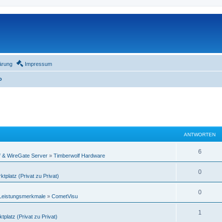
ärung
Impressum
o
ANTWORTEN
6
f & WireGate Server
»
Timberwolf Hardware
0
ktplatz (Privat zu Privat)
0
 Leistungsmerkmale
»
CometVisu
1
tplatz (Privat zu Privat)