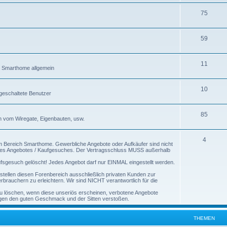
75
59
11
nd Smarthome allgemein
10
igeschaltete Benutzer
85
n vom Wiregate, Eigenbauten, usw.
4
 Bereich Smarthome. Gewerbliche Angebote oder Aufkäufer sind nicht
eines Angebotes / Kaufgesuches. Der Vertragsschluss MUSS außerhalb
ufsgesuch gelöscht! Jedes Angebot darf nur EINMAL eingestellt werden.
stellen diesen Forenbereich ausschließlich privaten Kunden zur
rauchern zu erleichtern. Wir sind NICHT verantwortlich für die
zu löschen, wenn diese unseriös erscheinen, verbotene Angebote
gegen den guten Geschmack und der Sitten verstoßen.
THEMEN