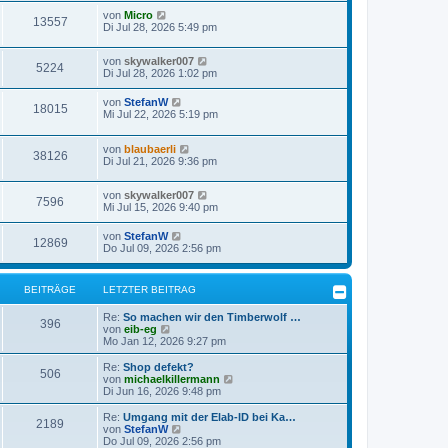
von
Micro
13557
Di Jul 28, 2026 5:49 pm
von
skywalker007
5224
Di Jul 28, 2026 1:02 pm
von
StefanW
18015
Mi Jul 22, 2026 5:19 pm
von
blaubaerli
38126
Di Jul 21, 2026 9:36 pm
von
skywalker007
7596
Mi Jul 15, 2026 9:40 pm
von
StefanW
12869
Do Jul 09, 2026 2:56 pm
BEITRÄGE
LETZTER BEITRAG
Re:
So machen wir den Timberwolf …
396
N
von
eib-eg
e
Mo Jan 12, 2026 9:27 pm
u
e
Re:
Shop defekt?
506
s
N
von
michaelkillermann
t
e
Di Jun 16, 2026 9:48 pm
e
u
r
e
Re:
Umgang mit der Elab-ID bei Ka…
2189
B
s
N
von
StefanW
e
t
e
Do Jul 09, 2026 2:56 pm