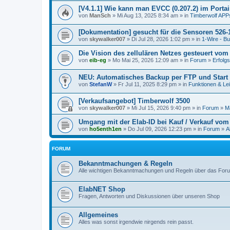
[V4.1.1] Wie kann man EVCC (0.207.2) im Portain
von
ManSch
» Mi Aug 13, 2025 8:34 am » in
Timberwolf APP
[Dokumentation] gesucht für die Sensoren 526-
von
skywalker007
» Di Jul 28, 2026 1:02 pm » in
1-Wire - B
Die Vision des zellulären Netzes gesteuert vo
von
eib-eg
» Mo Mai 25, 2026 12:09 am » in
Forum
»
Erfolg
NEU: Automatisches Backup per FTP und Start
von
StefanW
» Fr Jul 11, 2025 8:29 pm » in
Funktionen & Le
[Verkaufsangebot] Timberwolf 3500
von
skywalker007
» Mi Jul 15, 2026 9:40 pm » in
Forum
»
Ma
Umgang mit der Elab-ID bei Kauf / Verkauf vo
von
ho5enth1en
» Do Jul 09, 2026 12:23 pm » in
Forum
»
A
FORUM
Bekanntmachungen & Regeln
Alle wichtigen Bekanntmachungen und Regeln über das For
ElabNET Shop
Fragen, Antworten und Diskussionen über unseren Shop
Allgemeines
Alles was sonst irgendwie nirgends rein passt.