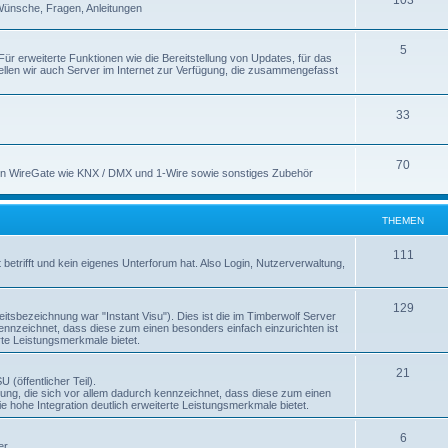
103
Wünsche, Fragen, Anleitungen
5
 Für erweiterte Funktionen wie die Bereitstellung von Updates, für das
ellen wir auch Server im Internet zur Verfügung, die zusammengefasst
33
70
 von WireGate wie KNX / DMX und 1-Wire sowie sonstiges Zubehör
THEMEN
111
betrifft und kein eigenes Unterforum hat. Also Login, Nutzerverwaltung,
129
beitsbezeichnung war "Instant Visu"). Dies ist die im Timberwolf Server
kennzeichnet, dass diese zum einen besonders einfach einzurichten ist
rte Leistungsmerkmale bietet.
21
 (öffentlicher Teil).
erung, die sich vor allem dadurch kennzeichnet, dass diese zum einen
 hohe Integration deutlich erweiterte Leistungsmerkmale bietet.
6
er