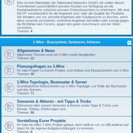
Dies ist kein Marktplatz der Elaborated Networks GmbH, wir stellen diesen
Forenbereich ausschließlich privaten Kunden zur Verfügung um die
Kontaktaufnahme zwischen privaten Endverbrauchern zu erleichtern. Wir sind
NICHT verantwortlich für die Angebote und / oder die Qualität der Produkte.
Wir behalten uns vor, einzelne Angebote oder Kaufgesuche zu löschen, wenn
diese unseriös erscheinen, verbotene Angebote darstellen oder sonstig gegen
die Richtlinien des Forums, gegen den guten Geschmack und der Sitten
verstoßen.
Themen:
4
1-Wire - Bussystem, Sensoren, Aktoren
Allgemeines & News
Allgemeine Themen rund um 1-Wire sowie Neuigkeiten
Themen:
22
Planungsfragen zu 1-Wire
Ihr habt Fragen zu Eurem Projekt, zum Aufbau und Einsatzbereich von 1-Wire
Themen:
40
1-Wire Topologie, Busmaster & Server
Grundsätzliche Diskussionen zur 1-Wire Topologie, zur Rolle der Busmaster
und des Servers.
Themen:
71
Sensoren & Aktoren - mit Tipps & Tricks
Diskussion über unsere Sensoren & Akoren sowie Tipps & Tricks zum
Einsatz, Einbau, Erfahrungen usw.
Themen:
95
Vorstellung Eurer Projekte
Ihr habt ein tolles 1-Wire Projekt gebaut, dann stellt es vor, es hilft anderen auf
Ideen für die eigenen Aufgabenstellungen zu kommen.
Themen:
8