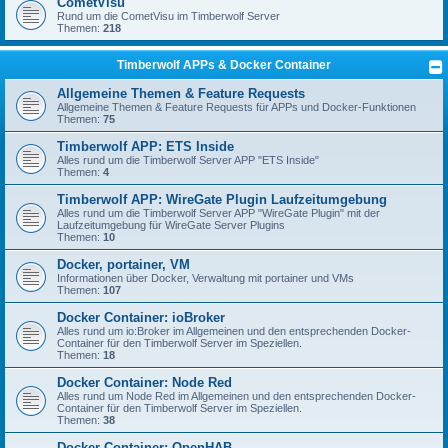
CometVisu
Rund um die CometVisu im Timberwolf Server
Themen:
218
Timberwolf APPs & Docker Container
Allgemeine Themen & Feature Requests
Allgemeine Themen & Feature Requests für APPs und Docker-Funktionen
Themen:
75
Timberwolf APP: ETS Inside
Alles rund um die Timberwolf Server APP "ETS Inside"
Themen:
4
Timberwolf APP: WireGate Plugin Laufzeitumgebung
Alles rund um die Timberwolf Server APP "WireGate Plugin" mit der
Laufzeitumgebung für WireGate Server Plugins
Themen:
10
Docker, portainer, VM
Informationen über Docker, Verwaltung mit portainer und VMs
Themen:
107
Docker Container: ioBroker
Alles rund um io:Broker im Allgemeinen und den entsprechenden Docker-
Container für den Timberwolf Server im Speziellen.
Themen:
18
Docker Container: Node Red
Alles rund um Node Red im Allgemeinen und den entsprechenden Docker-
Container für den Timberwolf Server im Speziellen.
Themen:
38
Docker Container: OpenHAB