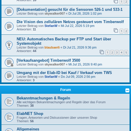
1
2
[Dokumentation] gesucht für die Sensoren 526-1 und 533-1
Letzter Beitrag von
skywalker007
«
Di Jul 28, 2026 1:02 pm
Die Vision des zellulären Netzes gesteuert vom Timberwolf
Letzter Beitrag von
StefanW
«
Mi Jul 22, 2026 5:19 pm
Antworten:
11
1
2
NEU: Automatisches Backup per FTP und Start über
Systemobjekt
Letzter Beitrag von
blaubaerli
«
Di Jul 21, 2026 9:36 pm
Antworten:
44
1
2
3
4
5
[Verkaufsangebot] Timberwolf 3500
Letzter Beitrag von
skywalker007
«
Mi Jul 15, 2026 9:40 pm
Umgang mit der Elab-ID bei Kauf / Verkauf vom TWS
Letzter Beitrag von
StefanW
«
Do Jul 09, 2026 2:56 pm
Antworten:
3
Forum
Bekanntmachungen & Regeln
Alle wichtigen Bekanntmachungen und Regeln über das Forum
Themen:
38
ElabNET Shop
Fragen, Antworten und Diskussionen über unseren Shop
Themen:
56
Allgemeines