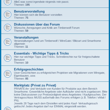
Alles was sonst irgendwie nirgends rein passt.
Themen:
195
Benutzervorstellung
Hier können sich die Benutzer vorstellen
Themen:
75
Diskussionen über das Forum
Wünsche, Anregungen und Kritik am Timberwolf Forum
Themen:
59
Veranstaltungen
Veranstaltungen rund um Timberwolf / WireGate / Blitzart und Smarthome
allgemein
Themen:
11
Essentials - Wichtige Tipps & Tricks
Hier nur wichtige Tipps und Tricks. Schreibrechte nur für freigeschaltete
Benutzer
Themen:
10
Erfolgsgeschichten
User-Geschichten zu erfolgreichen Projekten wie Migrationen vom Wiregate,
Eigenbauten, usw.
Themen:
85
Marktplatz (Privat zu Privat)
PRIVATE An- und Verkäufe von Kunden für Produkte aus dem Bereich
Smarthome. Gewerbliche Angebote oder Aufkäufer sind nicht zugelassen. Bitte
keine Diskussionen zur Preiswürdigkeit eines Angebotes / Kaufgesuches. Der
Vertragsschluss MUSS außerhalb des Forums erfolgen (z.B. Telefon / eMail /
PN).
Jeweils 28 Tage nach dem Einstellen wird jedes Kauf- Verkaufsgesuch
gelöscht! Jedes Angebot darf nur EINMAL eingestellt werden.