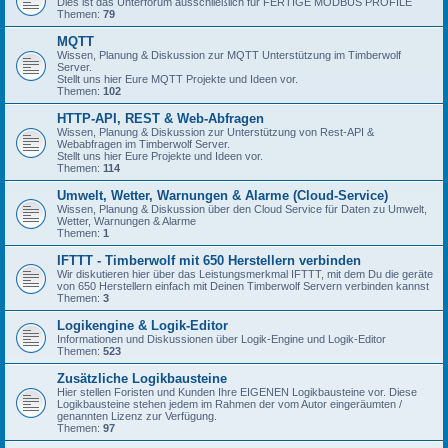
Dies ist das Unterforum ausschließlich für FERTIGE MODBUS PROFILE
Themen:
79
MQTT
Wissen, Planung & Diskussion zur MQTT Unterstützung im Timberwolf
Server.
Stellt uns hier Eure MQTT Projekte und Ideen vor.
Themen:
102
HTTP-API, REST & Web-Abfragen
Wissen, Planung & Diskussion zur Unterstützung von Rest-API &
Webabfragen im Timberwolf Server.
Stellt uns hier Eure Projekte und Ideen vor.
Themen:
114
Umwelt, Wetter, Warnungen & Alarme (Cloud-Service)
Wissen, Planung & Diskussion über den Cloud Service für Daten zu Umwelt,
Wetter, Warnungen & Alarme
Themen:
1
IFTTT - Timberwolf mit 650 Herstellern verbinden
Wir diskutieren hier über das Leistungsmerkmal IFTTT, mit dem Du die geräte
von 650 Herstellern einfach mit Deinen Timberwolf Servern verbinden kannst
Themen:
3
Logikengine & Logik-Editor
Informationen und Diskussionen über Logik-Engine und Logik-Editor
Themen:
523
Zusätzliche Logikbausteine
Hier stellen Foristen und Kunden Ihre EIGENEN Logikbausteine vor. Diese
Logikbausteine stehen jedem im Rahmen der vom Autor eingeräumten /
genannten Lizenz zur Verfügung.
Themen:
97