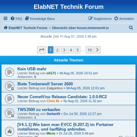
ElabNET Technik Forum
FAQ
Knowledge Base
Registrieren
Anmelden
S
ElabNET Technik Forum
Übersicht über forum.timberwolf.io
u
Aktuelle Zeit: Fr Aug 07, 2026 2:48 pm
c
Seite
1
von
10
1
2
3
4
5
10
Nächste
h
…
e
Aktuelle Themen
Kein USB mehr
Letzter Beitrag von
oli171
«
Mi Aug 05, 2026 10:51 pm
Antworten:
6
Biete Timberwolf Server 2600
Letzter Beitrag von
Zalgardos
«
Mi Aug 05, 2026 12:01 pm
Neuer CometVisu Release Candidate: 1.0.0-RC2
Letzter Beitrag von
Chris M.
«
So Aug 02, 2026 11:32 pm
TWS3500 zu verkaufen
Letzter Beitrag von
StefanW
«
Do Jul 30, 2026 12:27 pm
Antworten:
1
[V4.1.1] Wie kann man EVCC (0.207.2) im Portainer
installieren, und lauffähig anbinden.
Letzter Beitrag von
Micro
«
Di Jul 28, 2026 5:49 pm
Antworten:
16