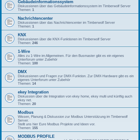
Gebäudeinformationssystem
Diskussionen über das Gebäudeinformationssystem im Timberwolf Server
Themen:
1
Nachrichtencenter
Diskussionen über das Nachrichtencenter im Timberwolf Server
Themen:
1
KNX
Diskussionen über die KNX-Funktionen im Timberwolf Server
Themen:
246
1-Wire
Alles zu 1-Wire im Allgemeinen. Für den Busmaster gibt es ein eigenes
Unterforum unter Zubehör
Themen:
100
DMX
Diskussionen und Fragen zur DMX-Funktion. Zur DMX-Hardware gibt es ein
eigenes Unterforum unter Zubehör
Themen:
14
ekey Integration
Diskussion über die Integration von ekey home, ekey multi und künftig auch
ekey net.
Themen:
20
Modbus
Wissen, Planung & Diskussion zur Modbus Unterstützung im Timberwolf
Server.
Stellt uns hier Eure Modbus Projekte und Ideen vor.
Themen:
155
MODBUS PROFILE