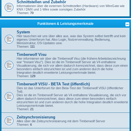
Schnittstellen und Zubehör
Informationen über die externen Schnittstellen (Hardware) von WireGate wie
KNX / DMX und 1-Wire sowie sonstiges Zubehör
Themen:
70
Funktionen & Leistungsmerkmale
System
Hier tauschen wir uns über alles aus, was das System selbst betrifft und kein
eigenes Unterforum hat. Also Login, Nutzerverwaltung, Bedienung,
Menüstruktur, OS-Updates usw.
Themen:
111
Timberwolf Visu
Hier informieren wir über die Timberwolf Visu (die frühere Arbeitsbezeichnung
war "Instant Visu"). Dies ist die im Timberwolf Server ab V4 enthaltene
Visualisierung, die sich vor allem dadurch kennzeichnet, dass diese zum einen
besonders einfach einzurichten ist und zum anderen durch die hohe
Integration deutlich erweiterte Leistungsmerkmale bietet.
Themen:
129
Timberwolf VISU - BETA Test (öffentlich)
Dies ist das Unterforum für den Beta-Test der Timberwolf VISU (öffentlicher
Teil).
Dies ist die im Timberwolf Server ab V4 enthaltene Visualisierung, die sich vor
allem dadurch kennzeichnet, dass diese zum einen besonders einfach
einzurichten ist und zum anderen durch die hohe Integration deutlich erweiterte
Leistungsmerkmale bietet.
Themen:
21
Zeitsynchronisierung
Alles über die Zeitsynchronisierung mit dem Timberwolf Server
Themen:
6