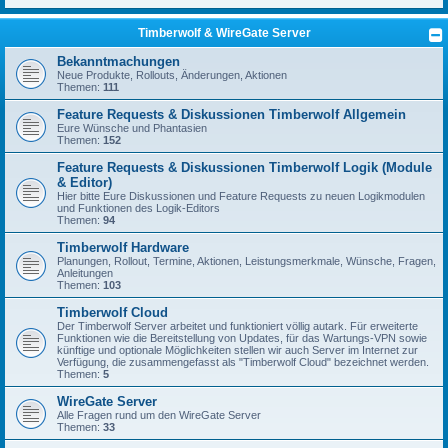
Timberwolf & WireGate Server
Bekanntmachungen
Neue Produkte, Rollouts, Änderungen, Aktionen
Themen:
111
Feature Requests & Diskussionen Timberwolf Allgemein
Eure Wünsche und Phantasien
Themen:
152
Feature Requests & Diskussionen Timberwolf Logik (Module
& Editor)
Hier bitte Eure Diskussionen und Feature Requests zu neuen Logikmodulen
und Funktionen des Logik-Editors
Themen:
94
Timberwolf Hardware
Planungen, Rollout, Termine, Aktionen, Leistungsmerkmale, Wünsche, Fragen,
Anleitungen
Themen:
103
Timberwolf Cloud
Der Timberwolf Server arbeitet und funktioniert völlig autark. Für erweiterte
Funktionen wie die Bereitstellung von Updates, für das Wartungs-VPN sowie
künftige und optionale Möglichkeiten stellen wir auch Server im Internet zur
Verfügung, die zusammengefasst als "Timberwolf Cloud" bezeichnet werden.
Themen:
5
WireGate Server
Alle Fragen rund um den WireGate Server
Themen:
33