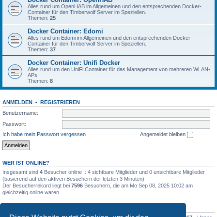
Alles rund um OpenHAB im Allgemeinen und den entsprechenden Docker-
Container für den Timberwolf Server im Speziellen.
Themen:
25
Docker Container: Edomi
Alles rund um Edomi im Allgemeinen und den entsprechenden Docker-
Container für den Timberwolf Server im Speziellen.
Themen:
37
Docker Container: Unifi Docker
Alles rund um den UniFi Container für das Management von mehreren WLAN-
APs
Themen:
8
ANMELDEN
•
REGISTRIEREN
Benutzername:
Passwort:
Ich habe mein Passwort vergessen
Angemeldet bleiben
WER IST ONLINE?
Insgesamt sind
4
Besucher online :: 4 sichtbare Mitglieder und 0 unsichtbare Mitglieder
(basierend auf den aktiven Besuchern der letzten 3 Minuten)
Der Besucherrekord liegt bei
7596
Besuchern, die am Mo Sep 08, 2025 10:02 am
gleichzeitig online waren.
STATISTIK