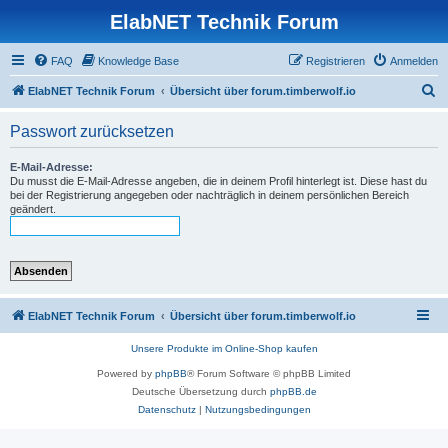
ElabNET Technik Forum
FAQ
Knowledge Base
Registrieren
Anmelden
S
ElabNET Technik Forum
Übersicht über forum.timberwolf.io
u
Passwort zurücksetzen
c
h
E-Mail-Adresse:
Du musst die E-Mail-Adresse angeben, die in deinem Profil hinterlegt ist. Diese hast du
e
bei der Registrierung angegeben oder nachträglich in deinem persönlichen Bereich
geändert.
ElabNET Technik Forum
Übersicht über forum.timberwolf.io
Unsere Produkte im Online-Shop kaufen
Powered by
phpBB
® Forum Software © phpBB Limited
Deutsche Übersetzung durch
phpBB.de
Datenschutz
|
Nutzungsbedingungen