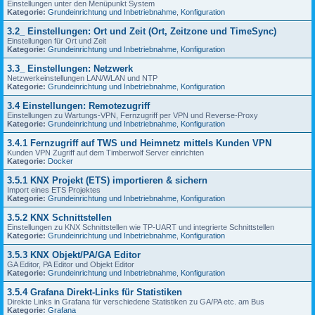
Einstellungen unter den Menüpunkt System
Kategorie:
Grundeinrichtung und Inbetriebnahme
,
Konfiguration
3.2_ Einstellungen: Ort und Zeit (Ort, Zeitzone und TimeSync)
Einstellungen für Ort und Zeit
Kategorie:
Grundeinrichtung und Inbetriebnahme
,
Konfiguration
3.3_ Einstellungen: Netzwerk
Netzwerkeinstellungen LAN/WLAN und NTP
Kategorie:
Grundeinrichtung und Inbetriebnahme
,
Konfiguration
3.4 Einstellungen: Remotezugriff
Einstellungen zu Wartungs-VPN, Fernzugriff per VPN und Reverse-Proxy
Kategorie:
Grundeinrichtung und Inbetriebnahme
,
Konfiguration
3.4.1 Fernzugriff auf TWS und Heimnetz mittels Kunden VPN
Kunden VPN Zugriff auf dem Timberwolf Server einrichten
Kategorie:
Docker
3.5.1 KNX Projekt (ETS) importieren & sichern
Import eines ETS Projektes
Kategorie:
Grundeinrichtung und Inbetriebnahme
,
Konfiguration
3.5.2 KNX Schnittstellen
Einstellungen zu KNX Schnittstellen wie TP-UART und integrierte Schnittstellen
Kategorie:
Grundeinrichtung und Inbetriebnahme
,
Konfiguration
3.5.3 KNX Objekt/PA/GA Editor
GA Editor, PA Editor und Objekt Editor
Kategorie:
Grundeinrichtung und Inbetriebnahme
,
Konfiguration
3.5.4 Grafana Direkt-Links für Statistiken
Direkte Links in Grafana für verschiedene Statistiken zu GA/PA etc. am Bus
Kategorie:
Grafana