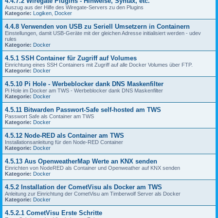
4.4.7.2 Wiregate Plugins - Hinweise, Syntax, etc.
Auszug aus der Hilfe des Wiregate-Servers zu den Plugins
Kategorie:
Logiken
,
Docker
4.4.8 Verwenden von USB zu Seriell Umsetzern in Containern
Einstellungen, damit USB-Geräte mit der gleichen Adresse initialisiert werden - udev
rules
Kategorie:
Docker
4.5.1 SSH Container für Zugriff auf Volumes
Einrichtung eines SSH Containers mit Zugriff auf alle Docker Volumes über FTP.
Kategorie:
Docker
4.5.10 Pi Hole - Werbeblocker dank DNS Maskenfilter
Pi Hole im Docker am TWS - Werbeblocker dank DNS Maskenfilter
Kategorie:
Docker
4.5.11 Bitwarden Passwort-Safe self-hosted am TWS
Passwort Safe als Container am TWS
Kategorie:
Docker
4.5.12 Node-RED als Container am TWS
Installationsanleitung für den Node-RED Container
Kategorie:
Docker
4.5.13 Aus OpenweatherMap Werte an KNX senden
Einrichten von NodeRED als Container und Openweather auf KNX senden
Kategorie:
Docker
4.5.2 Installation der CometVisu als Docker am TWS
Anleitung zur Einrichtung der CometVisu am Timberwolf Server als Docker
Kategorie:
Docker
4.5.2.1 CometVisu Erste Schritte