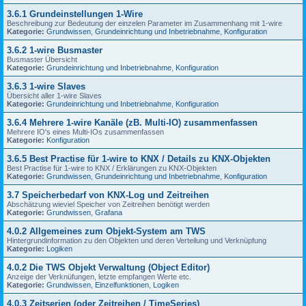
3.6.1 Grundeinstellungen 1-Wire
Beschreibung zur Bedeutung der einzelen Parameter im Zusammenhang mit 1-wire
Kategorie:
Grundwissen
,
Grundeinrichtung und Inbetriebnahme
,
Konfiguration
3.6.2 1-wire Busmaster
Busmaster Übersicht
Kategorie:
Grundeinrichtung und Inbetriebnahme
,
Konfiguration
3.6.3 1-wire Slaves
Übersicht aller 1-wire Slaves
Kategorie:
Grundeinrichtung und Inbetriebnahme
,
Konfiguration
3.6.4 Mehrere 1-wire Kanäle (zB. Multi-IO) zusammenfassen
Mehrere IO's eines Multi-IOs zusammenfassen
Kategorie:
Konfiguration
3.6.5 Best Practise für 1-wire to KNX / Details zu KNX-Objekten
Best Practise für 1-wire to KNX / Erklärungen zu KNX-Objekten
Kategorie:
Grundwissen
,
Grundeinrichtung und Inbetriebnahme
,
Konfiguration
3.7 Speicherbedarf von KNX-Log und Zeitreihen
Abschätzung wieviel Speicher von Zeitreihen benötigt werden
Kategorie:
Grundwissen
,
Grafana
4.0.2 Allgemeines zum Objekt-System am TWS
Hintergrundinformation zu den Objekten und deren Verteilung und Verknüpfung
Kategorie:
Logiken
4.0.2 Die TWS Objekt Verwaltung (Object Editor)
Anzeige der Verknüfungen, letzte empfangen Werte etc.
Kategorie:
Grundwissen
,
Einzelfunktionen
,
Logiken
4.0.3 Zeitserien (oder Zeitreihen / TimeSeries)