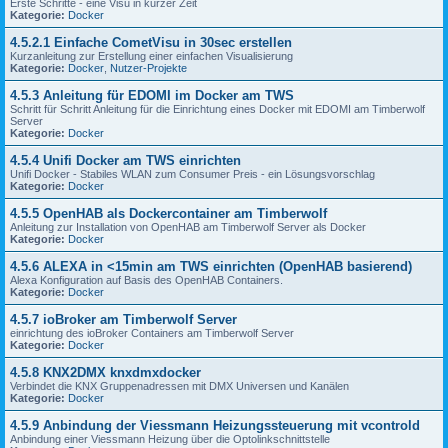
Erste Schritte - eine Visu in kurzer Zeit
Kategorie:
Docker
4.5.2.1 Einfache CometVisu in 30sec erstellen
Kurzanleitung zur Erstellung einer einfachen Visualisierung
Kategorie:
Docker
,
Nutzer-Projekte
4.5.3 Anleitung für EDOMI im Docker am TWS
Schritt für Schritt Anleitung für die Einrichtung eines Docker mit EDOMI am Timberwolf
Server
Kategorie:
Docker
4.5.4 Unifi Docker am TWS einrichten
Unifi Docker - Stabiles WLAN zum Consumer Preis - ein Lösungsvorschlag
Kategorie:
Docker
4.5.5 OpenHAB als Dockercontainer am Timberwolf
Anleitung zur Installation von OpenHAB am Timberwolf Server als Docker
Kategorie:
Docker
4.5.6 ALEXA in <15min am TWS einrichten (OpenHAB basierend)
Alexa Konfiguration auf Basis des OpenHAB Containers.
Kategorie:
Docker
4.5.7 ioBroker am Timberwolf Server
einrichtung des ioBroker Containers am Timberwolf Server
Kategorie:
Docker
4.5.8 KNX2DMX knxdmxdocker
Verbindet die KNX Gruppenadressen mit DMX Universen und Kanälen
Kategorie:
Docker
4.5.9 Anbindung der Viessmann Heizungssteuerung mit vcontrold
Anbindung einer Viessmann Heizung über die Optolinkschnittstelle