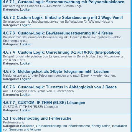
4.6.7.1_ Custom-Logik: Sensorauswertung mit Polynomfunktionen
Auswertung des Sensors DS2438 mittels Custom-Logik
Kategorie:
Logiken
4.6.7.2_Custom-Logik: Einfache Solarsteuerung mit 3-Wege-Ventil
Solarsteuerung mit Umschaltung zwischen Bufferladung für WW und Heizung
Kategorie:
Logiken
4.6.7.3_ Custom-Logik: Bewässerungssteuerung für 4 Kreise
Baustein zur Steuerung der Bewässerung inkl. Dauer je Kreis inkl. globalem Faktor,
Sperreingang etc.
Kategorie:
Logiken
4.6.7.4_ Custom Logik: Umrechnung 0-1 auf 0-100 (Interpolation)
Beispiel für die Interpolation von Eingangswerten im Bereich 0 bis 1 auf Prozentwerte
von 0 bis 100%
Kategorie:
Logiken
4.6.7.5_ Meldungstext als 14byte Telegramm inkl. Löschen
Meldungstext als 14byte Telegramm senden und nach Dauer x wieder löschen.
Kategorie:
Logiken
4.6.7.6_ Custom-Logik: Türstatus in Abhängigkeit von 2 Reeds
Aus 2 Eingängen einen Status von 0-3 berechnen.
Kategorie:
Logiken
4.6.7.7_ CUSTOM: IF-THEN (ELSE) Lösungen
CUSTOM: IF-THEN (ELSE) Lösungen
Kategorie:
Logiken
5.1 Troubleshooting und Fehlersuche
Problemlösung
Kategorie:
Hardware
,
Grundeinrichtung und Inbetriebnahme
,
Konfiguration
,
Installation
von Sensoren und Aktoren