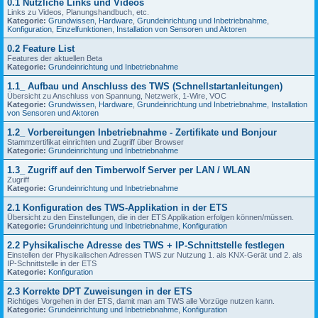
0.1 Nützliche Links und Videos
Links zu Videos, Planungshandbuch, etc.
Kategorie:
Grundwissen
,
Hardware
,
Grundeinrichtung und Inbetriebnahme
,
Konfiguration
,
Einzelfunktionen
,
Installation von Sensoren und Aktoren
0.2 Feature List
Features der aktuellen Beta
Kategorie:
Grundeinrichtung und Inbetriebnahme
1.1_ Aufbau und Anschluss des TWS (Schnellstartanleitungen)
Übersicht zu Anschluss von Spannung, Netzwerk, 1-Wire, VOC
Kategorie:
Grundwissen
,
Hardware
,
Grundeinrichtung und Inbetriebnahme
,
Installation
von Sensoren und Aktoren
1.2_ Vorbereitungen Inbetriebnahme - Zertifikate und Bonjour
Stammzertifikat einrichten und Zugriff über Browser
Kategorie:
Grundeinrichtung und Inbetriebnahme
1.3_ Zugriff auf den Timberwolf Server per LAN / WLAN
Zugriff
Kategorie:
Grundeinrichtung und Inbetriebnahme
2.1 Konfiguration des TWS-Applikation in der ETS
Übersicht zu den Einstellungen, die in der ETS Applikation erfolgen können/müssen.
Kategorie:
Grundeinrichtung und Inbetriebnahme
,
Konfiguration
2.2 Pyhsikalische Adresse des TWS + IP-Schnittstelle festlegen
Einstellen der Physikalischen Adressen TWS zur Nutzung 1. als KNX-Gerät und 2. als
IP-Schnittstelle in der ETS
Kategorie:
Konfiguration
2.3 Korrekte DPT Zuweisungen in der ETS
Richtiges Vorgehen in der ETS, damit man am TWS alle Vorzüge nutzen kann.
Kategorie:
Grundeinrichtung und Inbetriebnahme
,
Konfiguration