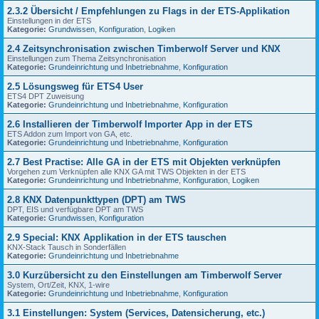
2.3.2 Übersicht / Empfehlungen zu Flags in der ETS-Applikation
Einstellungen in der ETS
Kategorie:
Grundwissen
,
Konfiguration
,
Logiken
2.4 Zeitsynchronisation zwischen Timberwolf Server und KNX
Einstellungen zum Thema Zeitsynchronisation
Kategorie:
Grundeinrichtung und Inbetriebnahme
,
Konfiguration
2.5 Lösungsweg für ETS4 User
ETS4 DPT Zuweisung
Kategorie:
Grundeinrichtung und Inbetriebnahme
,
Konfiguration
2.6 Installieren der Timberwolf Importer App in der ETS
ETS Addon zum Import von GA, etc.
Kategorie:
Grundeinrichtung und Inbetriebnahme
,
Konfiguration
2.7 Best Practise: Alle GA in der ETS mit Objekten verknüpfen
Vorgehen zum Verknüpfen alle KNX GA mit TWS Objekten in der ETS
Kategorie:
Grundeinrichtung und Inbetriebnahme
,
Konfiguration
,
Logiken
2.8 KNX Datenpunkttypen (DPT) am TWS
DPT, EIS und verfügbare DPT am TWS
Kategorie:
Grundwissen
,
Konfiguration
2.9 Special: KNX Applikation in der ETS tauschen
KNX-Stack Tausch in Sonderfällen
Kategorie:
Grundeinrichtung und Inbetriebnahme
3.0 Kurzübersicht zu den Einstellungen am Timberwolf Server
System, Ort/Zeit, KNX, 1-wire
Kategorie:
Grundeinrichtung und Inbetriebnahme
,
Konfiguration
3.1 Einstellungen: System (Services, Datensicherung, etc.)