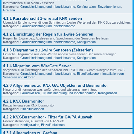
Informationen zum Menü Zeitserien
Kategorie:
Grundeinrichtung und Inbetriebnahme
,
Konfiguration
,
Einzelfunktionen
,
Grafana
4.1.1 Kurzübersicht 1-wire auf KNX senden
Übersicht für die notwendingen Schritte, um 1-wire Werte auf den KNX Bus zu schicken.
Kategorie:
Grundeinrichtung und Inbetriebnahme
4.1.2 Einrichtung der Regeln für 1-wire Sensoren
Regeln für 1-wire bez. Auslesen und Speicherung der Sensoren festlegen
Kategorie:
Grundeinrichtung und Inbetriebnahme
,
Konfiguration
4.1.3 Diagramme zu 1-wire Sensoren (Zeitserien)
Einfache Diagramme aus den Werten angeschlossenener Sensoren erzeugen
Kategorie:
Grundeinrichtung und Inbetriebnahme
,
Konfiguration
4.1.4 Migration vom WireGate Server
Vorgehen zum Übertragen der Sensoren inkl. RRD und GA vom Wiregate zum TWS
Kategorie:
Grundeinrichtung und Inbetriebnahme
,
Einzelfunktionen
,
Installation von
Sensoren und Aktoren
4.2.0 Allgemeines zu KNX GA, Objekten und Busmonitor
Hintergrundinformation was wofür dient und wie zusammenhängt.
Kategorie:
Grundwissen
,
Grundeinrichtung und Inbetriebnahme
,
Konfiguration
4.2.1 KNX Busmonitor
Kurzanleitung zum KNX Busmonitor
Kategorie:
Einzelfunktionen
4.2.2 KNX-Busmonitor - Filter für GA/PA Auswahl
Filtereinstellungen, Auswahl von GA/PA etc.
Kategorie:
Konfiguration
,
Einzelfunktionen
4.3.1 Allgemeines zu Grafana