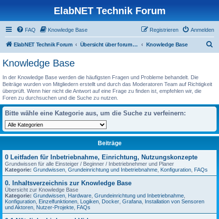
ElabNET Technik Forum
FAQ
Knowledge Base
Registrieren
Anmelden
S
ElabNET Technik Forum
Übersicht über forum.timberwolf.io
Knowledge Base
u
Knowledge Base
c
In der Knowledge Base werden die häufigsten Fragen und Probleme behandelt. Die
h
Beiträge wurden von Mitgliedern erstellt und durch das Moderatoren Team auf Richtigkeit
überprüft. Wenn hier nicht die Antwort auf eine Frage zu finden ist, empfehlen wir, die
e
Foren zu durchsuchen und die Suche zu nutzen.
Bitte wähle eine Kategorie aus, um die Suche zu verfeinern:
Beiträge
0 Leitfaden für Inbetriebnahme, Einrichtung, Nutzungskonzepte
Grundwissen für alle Einsteiger / Beginner / Inbetriebnehmer und Planer
Kategorie:
Grundwissen
,
Grundeinrichtung und Inbetriebnahme
,
Konfiguration
,
FAQs
0. Inhaltsverzeichnis zur Knowledge Base
Übersicht zur Knowledge Base
Kategorie:
Grundwissen
,
Hardware
,
Grundeinrichtung und Inbetriebnahme
,
Konfiguration
,
Einzelfunktionen
,
Logiken
,
Docker
,
Grafana
,
Installation von Sensoren
und Aktoren
,
Nutzer-Projekte
,
FAQs