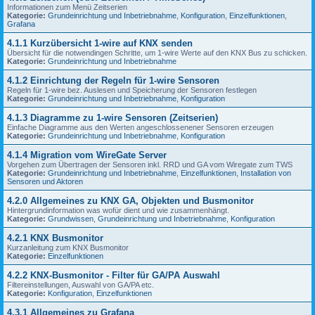
Informationen zum Menü Zeitserien
Kategorie:
Grundeinrichtung und Inbetriebnahme
,
Konfiguration
,
Einzelfunktionen
,
Grafana
4.1.1 Kurzübersicht 1-wire auf KNX senden
Übersicht für die notwendingen Schritte, um 1-wire Werte auf den KNX Bus zu schicken.
Kategorie:
Grundeinrichtung und Inbetriebnahme
4.1.2 Einrichtung der Regeln für 1-wire Sensoren
Regeln für 1-wire bez. Auslesen und Speicherung der Sensoren festlegen
Kategorie:
Grundeinrichtung und Inbetriebnahme
,
Konfiguration
4.1.3 Diagramme zu 1-wire Sensoren (Zeitserien)
Einfache Diagramme aus den Werten angeschlossenener Sensoren erzeugen
Kategorie:
Grundeinrichtung und Inbetriebnahme
,
Konfiguration
4.1.4 Migration vom WireGate Server
Vorgehen zum Übertragen der Sensoren inkl. RRD und GA vom Wiregate zum TWS
Kategorie:
Grundeinrichtung und Inbetriebnahme
,
Einzelfunktionen
,
Installation von
Sensoren und Aktoren
4.2.0 Allgemeines zu KNX GA, Objekten und Busmonitor
Hintergrundinformation was wofür dient und wie zusammenhängt.
Kategorie:
Grundwissen
,
Grundeinrichtung und Inbetriebnahme
,
Konfiguration
4.2.1 KNX Busmonitor
Kurzanleitung zum KNX Busmonitor
Kategorie:
Einzelfunktionen
4.2.2 KNX-Busmonitor - Filter für GA/PA Auswahl
Filtereinstellungen, Auswahl von GA/PA etc.
Kategorie:
Konfiguration
,
Einzelfunktionen
4.3.1 Allgemeines zu Grafana