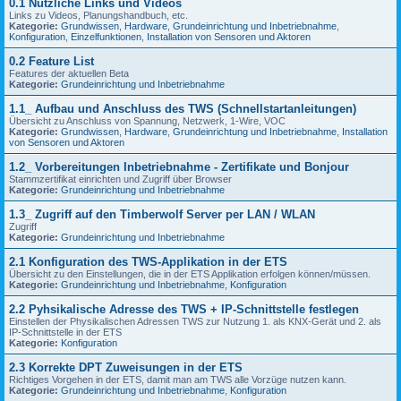
0.1 Nützliche Links und Videos
Links zu Videos, Planungshandbuch, etc.
Kategorie:
Grundwissen
,
Hardware
,
Grundeinrichtung und Inbetriebnahme
,
Konfiguration
,
Einzelfunktionen
,
Installation von Sensoren und Aktoren
0.2 Feature List
Features der aktuellen Beta
Kategorie:
Grundeinrichtung und Inbetriebnahme
1.1_ Aufbau und Anschluss des TWS (Schnellstartanleitungen)
Übersicht zu Anschluss von Spannung, Netzwerk, 1-Wire, VOC
Kategorie:
Grundwissen
,
Hardware
,
Grundeinrichtung und Inbetriebnahme
,
Installation
von Sensoren und Aktoren
1.2_ Vorbereitungen Inbetriebnahme - Zertifikate und Bonjour
Stammzertifikat einrichten und Zugriff über Browser
Kategorie:
Grundeinrichtung und Inbetriebnahme
1.3_ Zugriff auf den Timberwolf Server per LAN / WLAN
Zugriff
Kategorie:
Grundeinrichtung und Inbetriebnahme
2.1 Konfiguration des TWS-Applikation in der ETS
Übersicht zu den Einstellungen, die in der ETS Applikation erfolgen können/müssen.
Kategorie:
Grundeinrichtung und Inbetriebnahme
,
Konfiguration
2.2 Pyhsikalische Adresse des TWS + IP-Schnittstelle festlegen
Einstellen der Physikalischen Adressen TWS zur Nutzung 1. als KNX-Gerät und 2. als
IP-Schnittstelle in der ETS
Kategorie:
Konfiguration
2.3 Korrekte DPT Zuweisungen in der ETS
Richtiges Vorgehen in der ETS, damit man am TWS alle Vorzüge nutzen kann.
Kategorie:
Grundeinrichtung und Inbetriebnahme
,
Konfiguration