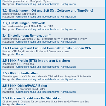
Einstellungen unter den Menüpunkt System
Kategorie:
Grundeinrichtung und Inbetriebnahme
,
Konfiguration
3.2_ Einstellungen: Ort und Zeit (Ort, Zeitzone und TimeSync)
Einstellungen für Ort und Zeit
Kategorie:
Grundeinrichtung und Inbetriebnahme
,
Konfiguration
3.3_ Einstellungen: Netzwerk
Netzwerkeinstellungen LAN/WLAN und NTP
Kategorie:
Grundeinrichtung und Inbetriebnahme
,
Konfiguration
3.4 Einstellungen: Remotezugriff
Einstellungen zu Wartungs-VPN, Fernzugriff per VPN und Reverse-Proxy
Kategorie:
Grundeinrichtung und Inbetriebnahme
,
Konfiguration
3.4.1 Fernzugriff auf TWS und Heimnetz mittels Kunden VPN
Kunden VPN Zugriff auf dem Timberwolf Server einrichten
Kategorie:
Docker
3.5.1 KNX Projekt (ETS) importieren & sichern
Import eines ETS Projektes
Kategorie:
Grundeinrichtung und Inbetriebnahme
,
Konfiguration
3.5.2 KNX Schnittstellen
Einstellungen zu KNX Schnittstellen wie TP-UART und integrierte Schnittstellen
Kategorie:
Grundeinrichtung und Inbetriebnahme
,
Konfiguration
3.5.3 KNX Objekt/PA/GA Editor
GA Editor, PA Editor und Objekt Editor
Kategorie:
Grundeinrichtung und Inbetriebnahme
,
Konfiguration
3.5.4 Grafana Direkt-Links für Statistiken
Direkte Links in Grafana für verschiedene Statistiken zu GA/PA etc. am Bus
Kategorie:
Grafana