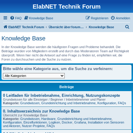
ElabNET Technik Forum
FAQ
Knowledge Base
Registrieren
Anmelden
S
ElabNET Technik Forum
Übersicht über forum.timberwolf.io
Knowledge Base
u
Knowledge Base
c
In der Knowledge Base werden die häufigsten Fragen und Probleme behandelt. Die
h
Beiträge wurden von Mitgliedern erstellt und durch das Moderatoren Team auf Richtigkeit
überprüft. Wenn hier nicht die Antwort auf eine Frage zu finden ist, empfehlen wir, die
e
Foren zu durchsuchen und die Suche zu nutzen.
Bitte wähle eine Kategorie aus, um die Suche zu verfeinern:
Beiträge
0 Leitfaden für Inbetriebnahme, Einrichtung, Nutzungskonzepte
Grundwissen für alle Einsteiger / Beginner / Inbetriebnehmer und Planer
Kategorie:
Grundwissen
,
Grundeinrichtung und Inbetriebnahme
,
Konfiguration
,
FAQs
0. Inhaltsverzeichnis zur Knowledge Base
Übersicht zur Knowledge Base
Kategorie:
Grundwissen
,
Hardware
,
Grundeinrichtung und Inbetriebnahme
,
Konfiguration
,
Einzelfunktionen
,
Logiken
,
Docker
,
Grafana
,
Installation von Sensoren
und Aktoren
,
Nutzer-Projekte
,
FAQs