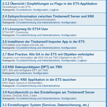
2.3.2 Übersicht / Empfehlungen zu Flags in der ETS-Applikation
Einstellungen in der ETS
Kategorie:
Grundwissen
,
Konfiguration
,
Logiken
2.4 Zeitsynchronisation zwischen Timberwolf Server und KNX
Einstellungen zum Thema Zeitsynchronisation
Kategorie:
Grundeinrichtung und Inbetriebnahme
,
Konfiguration
2.5 Lösungsweg für ETS4 User
ETS4 DPT Zuweisung
Kategorie:
Grundeinrichtung und Inbetriebnahme
,
Konfiguration
2.6 Installieren der Timberwolf Importer App in der ETS
ETS Addon zum Import von GA, etc.
Kategorie:
Grundeinrichtung und Inbetriebnahme
,
Konfiguration
2.7 Best Practise: Alle GA in der ETS mit Objekten verknüpfen
Vorgehen zum Verknüpfen alle KNX GA mit TWS Objekten in der ETS
Kategorie:
Grundeinrichtung und Inbetriebnahme
,
Konfiguration
,
Logiken
2.8 KNX Datenpunkttypen (DPT) am TWS
DPT, EIS und verfügbare DPT am TWS
Kategorie:
Grundwissen
,
Konfiguration
2.9 Special: KNX Applikation in der ETS tauschen
KNX-Stack Tausch in Sonderfällen
Kategorie:
Grundeinrichtung und Inbetriebnahme
3.0 Kurzübersicht zu den Einstellungen am Timberwolf Server
System, Ort/Zeit, KNX, 1-wire
Kategorie:
Grundeinrichtung und Inbetriebnahme
,
Konfiguration
3.1 Einstellungen: System (Services, Datensicherung, etc.)