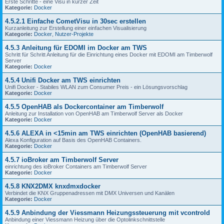
Erste Schritte - eine Visu in kurzer Zeit
Kategorie:
Docker
4.5.2.1 Einfache CometVisu in 30sec erstellen
Kurzanleitung zur Erstellung einer einfachen Visualisierung
Kategorie:
Docker
,
Nutzer-Projekte
4.5.3 Anleitung für EDOMI im Docker am TWS
Schritt für Schritt Anleitung für die Einrichtung eines Docker mit EDOMI am Timberwolf
Server
Kategorie:
Docker
4.5.4 Unifi Docker am TWS einrichten
Unifi Docker - Stabiles WLAN zum Consumer Preis - ein Lösungsvorschlag
Kategorie:
Docker
4.5.5 OpenHAB als Dockercontainer am Timberwolf
Anleitung zur Installation von OpenHAB am Timberwolf Server als Docker
Kategorie:
Docker
4.5.6 ALEXA in <15min am TWS einrichten (OpenHAB basierend)
Alexa Konfiguration auf Basis des OpenHAB Containers.
Kategorie:
Docker
4.5.7 ioBroker am Timberwolf Server
einrichtung des ioBroker Containers am Timberwolf Server
Kategorie:
Docker
4.5.8 KNX2DMX knxdmxdocker
Verbindet die KNX Gruppenadressen mit DMX Universen und Kanälen
Kategorie:
Docker
4.5.9 Anbindung der Viessmann Heizungssteuerung mit vcontrold
Anbindung einer Viessmann Heizung über die Optolinkschnittstelle