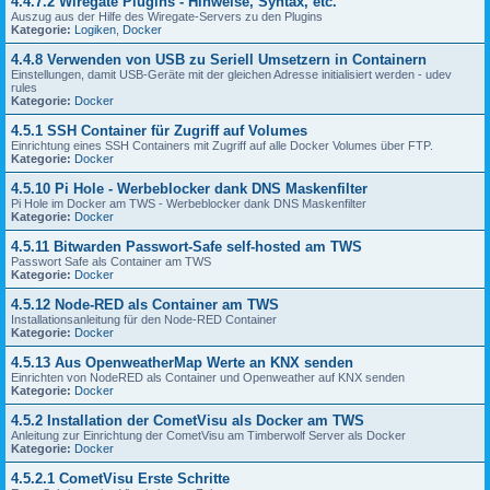
4.4.7.2 Wiregate Plugins - Hinweise, Syntax, etc.
Auszug aus der Hilfe des Wiregate-Servers zu den Plugins
Kategorie:
Logiken
,
Docker
4.4.8 Verwenden von USB zu Seriell Umsetzern in Containern
Einstellungen, damit USB-Geräte mit der gleichen Adresse initialisiert werden - udev
rules
Kategorie:
Docker
4.5.1 SSH Container für Zugriff auf Volumes
Einrichtung eines SSH Containers mit Zugriff auf alle Docker Volumes über FTP.
Kategorie:
Docker
4.5.10 Pi Hole - Werbeblocker dank DNS Maskenfilter
Pi Hole im Docker am TWS - Werbeblocker dank DNS Maskenfilter
Kategorie:
Docker
4.5.11 Bitwarden Passwort-Safe self-hosted am TWS
Passwort Safe als Container am TWS
Kategorie:
Docker
4.5.12 Node-RED als Container am TWS
Installationsanleitung für den Node-RED Container
Kategorie:
Docker
4.5.13 Aus OpenweatherMap Werte an KNX senden
Einrichten von NodeRED als Container und Openweather auf KNX senden
Kategorie:
Docker
4.5.2 Installation der CometVisu als Docker am TWS
Anleitung zur Einrichtung der CometVisu am Timberwolf Server als Docker
Kategorie:
Docker
4.5.2.1 CometVisu Erste Schritte