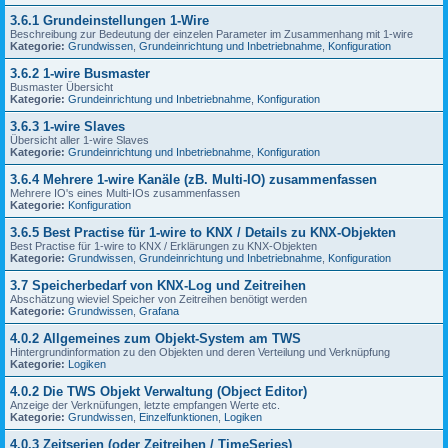
3.6.1 Grundeinstellungen 1-Wire
Beschreibung zur Bedeutung der einzelen Parameter im Zusammenhang mit 1-wire
Kategorie:
Grundwissen
,
Grundeinrichtung und Inbetriebnahme
,
Konfiguration
3.6.2 1-wire Busmaster
Busmaster Übersicht
Kategorie:
Grundeinrichtung und Inbetriebnahme
,
Konfiguration
3.6.3 1-wire Slaves
Übersicht aller 1-wire Slaves
Kategorie:
Grundeinrichtung und Inbetriebnahme
,
Konfiguration
3.6.4 Mehrere 1-wire Kanäle (zB. Multi-IO) zusammenfassen
Mehrere IO's eines Multi-IOs zusammenfassen
Kategorie:
Konfiguration
3.6.5 Best Practise für 1-wire to KNX / Details zu KNX-Objekten
Best Practise für 1-wire to KNX / Erklärungen zu KNX-Objekten
Kategorie:
Grundwissen
,
Grundeinrichtung und Inbetriebnahme
,
Konfiguration
3.7 Speicherbedarf von KNX-Log und Zeitreihen
Abschätzung wieviel Speicher von Zeitreihen benötigt werden
Kategorie:
Grundwissen
,
Grafana
4.0.2 Allgemeines zum Objekt-System am TWS
Hintergrundinformation zu den Objekten und deren Verteilung und Verknüpfung
Kategorie:
Logiken
4.0.2 Die TWS Objekt Verwaltung (Object Editor)
Anzeige der Verknüfungen, letzte empfangen Werte etc.
Kategorie:
Grundwissen
,
Einzelfunktionen
,
Logiken
4.0.3 Zeitserien (oder Zeitreihen / TimeSeries)