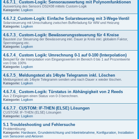
4.6.7.1_ Custom-Logik: Sensorauswertung mit Polynomfunktionen
Auswertung des Sensors DS2438 mittels Custom-Logik
Kategorie:
Logiken
4.6.7.2_Custom-Logik: Einfache Solarsteuerung mit 3-Wege-Ventil
Solarsteuerung mit Umschaltung zwischen Bufferladung für WW und Heizung
Kategorie:
Logiken
4.6.7.3_ Custom-Logik: Bewässerungssteuerung für 4 Kreise
Baustein zur Steuerung der Bewässerung inkl. Dauer je Kreis inkl. globalem Faktor,
Sperreingang etc.
Kategorie:
Logiken
4.6.7.4_ Custom Logik: Umrechnung 0-1 auf 0-100 (Interpolation)
Beispiel für die Interpolation von Eingangswerten im Bereich 0 bis 1 auf Prozentwerte
von 0 bis 100%
Kategorie:
Logiken
4.6.7.5_ Meldungstext als 14byte Telegramm inkl. Löschen
Meldungstext als 14byte Telegramm senden und nach Dauer x wieder löschen.
Kategorie:
Logiken
4.6.7.6_ Custom-Logik: Türstatus in Abhängigkeit von 2 Reeds
Aus 2 Eingängen einen Status von 0-3 berechnen.
Kategorie:
Logiken
4.6.7.7_ CUSTOM: IF-THEN (ELSE) Lösungen
CUSTOM: IF-THEN (ELSE) Lösungen
Kategorie:
Logiken
5.1 Troubleshooting und Fehlersuche
Problemlösung
Kategorie:
Hardware
,
Grundeinrichtung und Inbetriebnahme
,
Konfiguration
,
Installation
von Sensoren und Aktoren