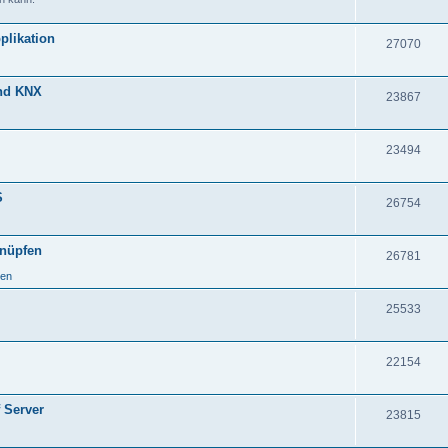
plikation
27070
und KNX
23867
23494
S
26754
knüpfen
26781
ken
25533
22154
 Server
23815