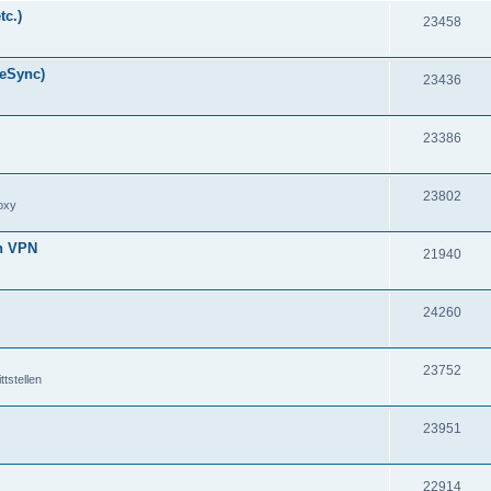
tc.)
23458
meSync)
23436
23386
23802
oxy
en VPN
21940
24260
23752
tstellen
23951
22914