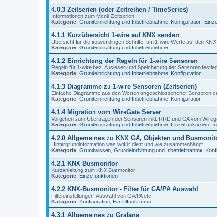
4.0.3 Zeitserien (oder Zeitreihen / TimeSeries)
Informationen zum Menü Zeitserien
Kategorie:
Grundeinrichtung und Inbetriebnahme
,
Konfiguration
,
Einze
4.1.1 Kurzübersicht 1-wire auf KNX senden
Übersicht für die notwendingen Schritte, um 1-wire Werte auf den KNX
Kategorie:
Grundeinrichtung und Inbetriebnahme
4.1.2 Einrichtung der Regeln für 1-wire Sensoren
Regeln für 1-wire bez. Auslesen und Speicherung der Sensoren festle
Kategorie:
Grundeinrichtung und Inbetriebnahme
,
Konfiguration
4.1.3 Diagramme zu 1-wire Sensoren (Zeitserien)
Einfache Diagramme aus den Werten angeschlossenener Sensoren e
Kategorie:
Grundeinrichtung und Inbetriebnahme
,
Konfiguration
4.1.4 Migration vom WireGate Server
Vorgehen zum Übertragen der Sensoren inkl. RRD und GA vom Wire
Kategorie:
Grundeinrichtung und Inbetriebnahme
,
Einzelfunktionen
,
In
4.2.0 Allgemeines zu KNX GA, Objekten und Busmonit
Hintergrundinformation was wofür dient und wie zusammenhängt.
Kategorie:
Grundwissen
,
Grundeinrichtung und Inbetriebnahme
,
Konf
4.2.1 KNX Busmonitor
Kurzanleitung zum KNX Busmonitor
Kategorie:
Einzelfunktionen
4.2.2 KNX-Busmonitor - Filter für GA/PA Auswahl
Filtereinstellungen, Auswahl von GA/PA etc.
Kategorie:
Konfiguration
,
Einzelfunktionen
4.3.1 Allgemeines zu Grafana