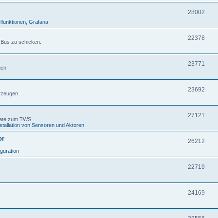
28002
lfunktionen
,
Grafana
22378
 Bus zu schicken.
23771
gen
23692
rzeugen
27121
gate zum TWS
stallation von Sensoren und Aktoren
or
26212
iguration
22719
24169