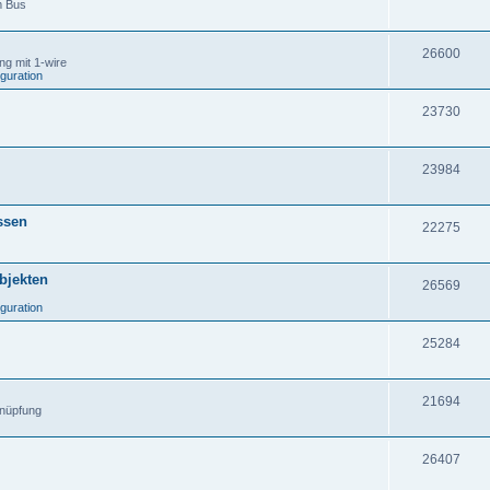
m Bus
26600
g mit 1-wire
iguration
23730
23984
ssen
22275
Objekten
26569
iguration
25284
21694
knüpfung
26407