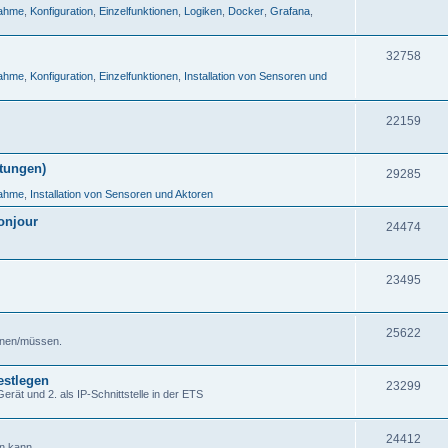
nahme
,
Konfiguration
,
Einzelfunktionen
,
Logiken
,
Docker
,
Grafana
,
32758
nahme
,
Konfiguration
,
Einzelfunktionen
,
Installation von Sensoren und
22159
tungen)
29285
nahme
,
Installation von Sensoren und Aktoren
onjour
24474
23495
25622
önnen/müssen.
estlegen
23299
ät und 2. als IP-Schnittstelle in der ETS
24412
n kann.