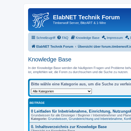
ElabNET Technik Forum
Timberwolf Server, BlitzART & 1-Wire
Schnellzugriff
FAQ
Knowledge Base
Impressum
ElabNET Technik Forum
Übersicht über forum.timberwolf.i
Knowledge Base
In der Knowledge Base werden die häufigsten Fragen und Probleme behande
ist, empfehlen wir, die Foren zu durchsuchen und die Suche zu nutzen.
Bitte wähle eine Kategorie aus, um die Suche zu verfei
BEITRÄGE
0 Leitfaden für Inbetriebnahme, Einrichtung, Nutzung
Grundwissen für alle Einsteiger / Beginner / Inbetriebnehmer und Plane
Kategorie:
Grundwissen
,
Grundeinrichtung und Inbetriebnahme
,
Konf
0. Inhaltsverzeichnis zur Knowledge Base
Übersicht zur Knowledge Base