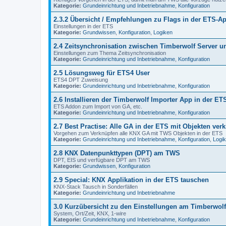
Kategorie:
Grundeinrichtung und Inbetriebnahme
,
Konfiguration
2.3.2 Übersicht / Empfehlungen zu Flags in der ETS-Ap
Einstellungen in der ETS
Kategorie:
Grundwissen
,
Konfiguration
,
Logiken
2.4 Zeitsynchronisation zwischen Timberwolf Server 
Einstellungen zum Thema Zeitsynchronisation
Kategorie:
Grundeinrichtung und Inbetriebnahme
,
Konfiguration
2.5 Lösungsweg für ETS4 User
ETS4 DPT Zuweisung
Kategorie:
Grundeinrichtung und Inbetriebnahme
,
Konfiguration
2.6 Installieren der Timberwolf Importer App in der ET
ETS Addon zum Import von GA, etc.
Kategorie:
Grundeinrichtung und Inbetriebnahme
,
Konfiguration
2.7 Best Practise: Alle GA in der ETS mit Objekten ver
Vorgehen zum Verknüpfen alle KNX GA mit TWS Objekten in der ETS
Kategorie:
Grundeinrichtung und Inbetriebnahme
,
Konfiguration
,
Logi
2.8 KNX Datenpunkttypen (DPT) am TWS
DPT, EIS und verfügbare DPT am TWS
Kategorie:
Grundwissen
,
Konfiguration
2.9 Special: KNX Applikation in der ETS tauschen
KNX-Stack Tausch in Sonderfällen
Kategorie:
Grundeinrichtung und Inbetriebnahme
3.0 Kurzübersicht zu den Einstellungen am Timberwolf
System, Ort/Zeit, KNX, 1-wire
Kategorie:
Grundeinrichtung und Inbetriebnahme
,
Konfiguration