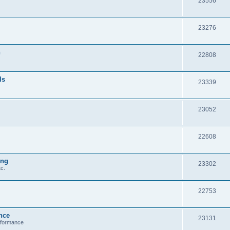
23556
23276
n
22808
ls
23339
23052
22608
ung
23302
c.
22753
nce
23131
erformance