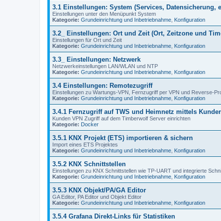
3.1 Einstellungen: System (Services, Datensicherung, e
Einstellungen unter den Menüpunkt System
Kategorie:
Grundeinrichtung und Inbetriebnahme
,
Konfiguration
3.2_ Einstellungen: Ort und Zeit (Ort, Zeitzone und Ti
Einstellungen für Ort und Zeit
Kategorie:
Grundeinrichtung und Inbetriebnahme
,
Konfiguration
3.3_ Einstellungen: Netzwerk
Netzwerkeinstellungen LAN/WLAN und NTP
Kategorie:
Grundeinrichtung und Inbetriebnahme
,
Konfiguration
3.4 Einstellungen: Remotezugriff
Einstellungen zu Wartungs-VPN, Fernzugriff per VPN und Reverse-Pr
Kategorie:
Grundeinrichtung und Inbetriebnahme
,
Konfiguration
3.4.1 Fernzugriff auf TWS und Heimnetz mittels Kund
Kunden VPN Zugriff auf dem Timberwolf Server einrichten
Kategorie:
Docker
3.5.1 KNX Projekt (ETS) importieren & sichern
Import eines ETS Projektes
Kategorie:
Grundeinrichtung und Inbetriebnahme
,
Konfiguration
3.5.2 KNX Schnittstellen
Einstellungen zu KNX Schnittstellen wie TP-UART und integrierte Schnit
Kategorie:
Grundeinrichtung und Inbetriebnahme
,
Konfiguration
3.5.3 KNX Objekt/PA/GA Editor
GA Editor, PA Editor und Objekt Editor
Kategorie:
Grundeinrichtung und Inbetriebnahme
,
Konfiguration
3.5.4 Grafana Direkt-Links für Statistiken