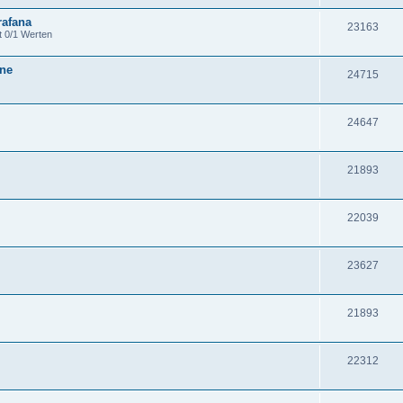
rafana
23163
t 0/1 Werten
one
24715
24647
21893
22039
23627
21893
22312