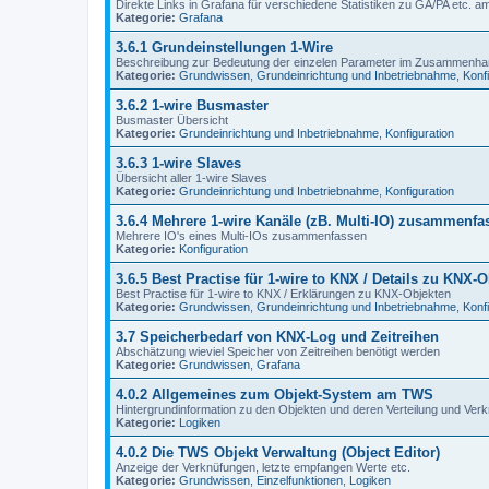
Direkte Links in Grafana für verschiedene Statistiken zu GA/PA etc. a
Kategorie:
Grafana
3.6.1 Grundeinstellungen 1-Wire
Beschreibung zur Bedeutung der einzelen Parameter im Zusammenhan
Kategorie:
Grundwissen
,
Grundeinrichtung und Inbetriebnahme
,
Konf
3.6.2 1-wire Busmaster
Busmaster Übersicht
Kategorie:
Grundeinrichtung und Inbetriebnahme
,
Konfiguration
3.6.3 1-wire Slaves
Übersicht aller 1-wire Slaves
Kategorie:
Grundeinrichtung und Inbetriebnahme
,
Konfiguration
3.6.4 Mehrere 1-wire Kanäle (zB. Multi-IO) zusammenfa
Mehrere IO's eines Multi-IOs zusammenfassen
Kategorie:
Konfiguration
3.6.5 Best Practise für 1-wire to KNX / Details zu KNX-
Best Practise für 1-wire to KNX / Erklärungen zu KNX-Objekten
Kategorie:
Grundwissen
,
Grundeinrichtung und Inbetriebnahme
,
Konf
3.7 Speicherbedarf von KNX-Log und Zeitreihen
Abschätzung wieviel Speicher von Zeitreihen benötigt werden
Kategorie:
Grundwissen
,
Grafana
4.0.2 Allgemeines zum Objekt-System am TWS
Hintergrundinformation zu den Objekten und deren Verteilung und Ver
Kategorie:
Logiken
4.0.2 Die TWS Objekt Verwaltung (Object Editor)
Anzeige der Verknüfungen, letzte empfangen Werte etc.
Kategorie:
Grundwissen
,
Einzelfunktionen
,
Logiken