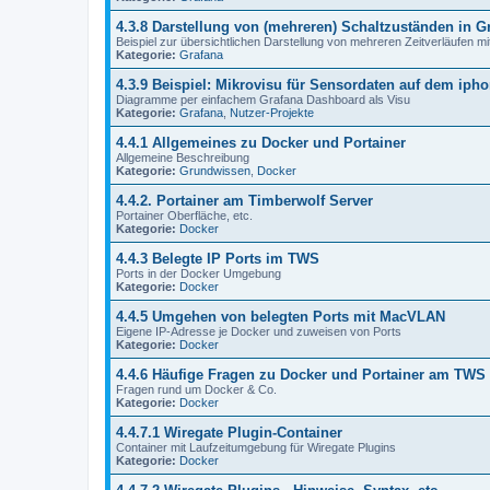
4.3.8 Darstellung von (mehreren) Schaltzuständen in G
Beispiel zur übersichtlichen Darstellung von mehreren Zeitverläufen mi
Kategorie:
Grafana
4.3.9 Beispiel: Mikrovisu für Sensordaten auf dem iph
Diagramme per einfachem Grafana Dashboard als Visu
Kategorie:
Grafana
,
Nutzer-Projekte
4.4.1 Allgemeines zu Docker und Portainer
Allgemeine Beschreibung
Kategorie:
Grundwissen
,
Docker
4.4.2. Portainer am Timberwolf Server
Portainer Oberfläche, etc.
Kategorie:
Docker
4.4.3 Belegte IP Ports im TWS
Ports in der Docker Umgebung
Kategorie:
Docker
4.4.5 Umgehen von belegten Ports mit MacVLAN
Eigene IP-Adresse je Docker und zuweisen von Ports
Kategorie:
Docker
4.4.6 Häufige Fragen zu Docker und Portainer am TWS
Fragen rund um Docker & Co.
Kategorie:
Docker
4.4.7.1 Wiregate Plugin-Container
Container mit Laufzeitumgebung für Wiregate Plugins
Kategorie:
Docker