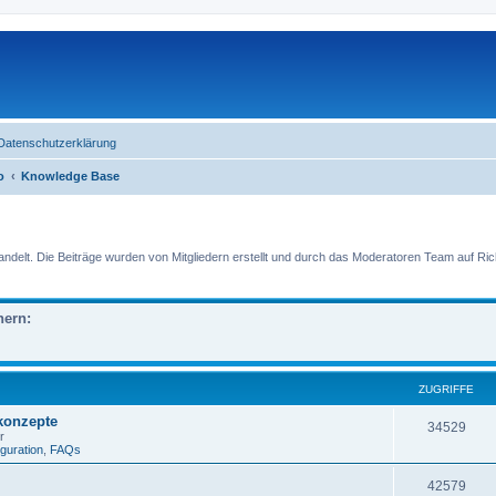
Datenschutzerklärung
o
Knowledge Base
lt. Die Beiträge wurden von Mitgliedern erstellt und durch das Moderatoren Team auf Richti
nern:
ZUGRIFFE
skonzepte
34529
r
iguration
,
FAQs
42579