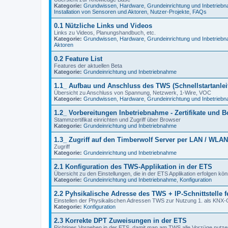
Kategorie:
Grundwissen
,
Hardware
,
Grundeinrichtung und Inbetrieb
Installation von Sensoren und Aktoren
,
Nutzer-Projekte
,
FAQs
0.1 Nützliche Links und Videos
Links zu Videos, Planungshandbuch, etc.
Kategorie:
Grundwissen
,
Hardware
,
Grundeinrichtung und Inbetrieb
Aktoren
0.2 Feature List
Features der aktuellen Beta
Kategorie:
Grundeinrichtung und Inbetriebnahme
1.1_ Aufbau und Anschluss des TWS (Schnellstartanlei
Übersicht zu Anschluss von Spannung, Netzwerk, 1-Wire, VOC
Kategorie:
Grundwissen
,
Hardware
,
Grundeinrichtung und Inbetrieb
1.2_ Vorbereitungen Inbetriebnahme - Zertifikate und B
Stammzertifikat einrichten und Zugriff über Browser
Kategorie:
Grundeinrichtung und Inbetriebnahme
1.3_ Zugriff auf den Timberwolf Server per LAN / WLAN
Zugriff
Kategorie:
Grundeinrichtung und Inbetriebnahme
2.1 Konfiguration des TWS-Applikation in der ETS
Übersicht zu den Einstellungen, die in der ETS Applikation erfolgen k
Kategorie:
Grundeinrichtung und Inbetriebnahme
,
Konfiguration
2.2 Pyhsikalische Adresse des TWS + IP-Schnittstelle f
Einstellen der Physikalischen Adressen TWS zur Nutzung 1. als KNX-Ger
Kategorie:
Konfiguration
2.3 Korrekte DPT Zuweisungen in der ETS
Richtiges Vorgehen in der ETS, damit man am TWS alle Vorzüge nutze