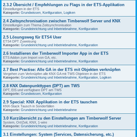
2.3.2 Übersicht / Empfehlungen zu Flags in der ETS-Applikation
Einstellungen in der ETS
Kategorie:
Grundwissen
,
Konfiguration
,
Logiken
2.4 Zeitsynchronisation zwischen Timberwolf Server und KNX
Einstellungen zum Thema Zeitsynchronisation
Kategorie:
Grundeinrichtung und Inbetriebnahme
,
Konfiguration
2.5 Lösungsweg für ETS4 User
ETS4 DPT Zuweisung
Kategorie:
Grundeinrichtung und Inbetriebnahme
,
Konfiguration
2.6 Installieren der Timberwolf Importer App in der ETS
ETS Addon zum Import von GA, etc.
Kategorie:
Grundeinrichtung und Inbetriebnahme
,
Konfiguration
2.7 Best Practise: Alle GA in der ETS mit Objekten verknüpfen
Vorgehen zum Verknüpfen alle KNX GA mit TWS Objekten in der ETS
Kategorie:
Grundeinrichtung und Inbetriebnahme
,
Konfiguration
,
Logiken
2.8 KNX Datenpunkttypen (DPT) am TWS
DPT, EIS und verfügbare DPT am TWS
Kategorie:
Grundwissen
,
Konfiguration
2.9 Special: KNX Applikation in der ETS tauschen
KNX-Stack Tausch in Sonderfällen
Kategorie:
Grundeinrichtung und Inbetriebnahme
3.0 Kurzübersicht zu den Einstellungen am Timberwolf Server
System, Ort/Zeit, KNX, 1-wire
Kategorie:
Grundeinrichtung und Inbetriebnahme
,
Konfiguration
3.1 Einstellungen: System (Services, Datensicherung, etc.)