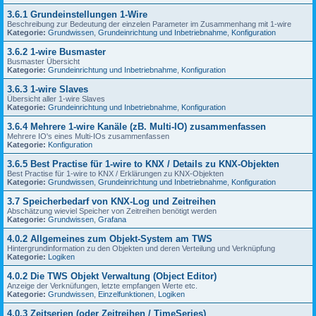
3.6.1 Grundeinstellungen 1-Wire
Beschreibung zur Bedeutung der einzelen Parameter im Zusammenhang mit 1-wire
Kategorie:
Grundwissen
,
Grundeinrichtung und Inbetriebnahme
,
Konfiguration
3.6.2 1-wire Busmaster
Busmaster Übersicht
Kategorie:
Grundeinrichtung und Inbetriebnahme
,
Konfiguration
3.6.3 1-wire Slaves
Übersicht aller 1-wire Slaves
Kategorie:
Grundeinrichtung und Inbetriebnahme
,
Konfiguration
3.6.4 Mehrere 1-wire Kanäle (zB. Multi-IO) zusammenfassen
Mehrere IO's eines Multi-IOs zusammenfassen
Kategorie:
Konfiguration
3.6.5 Best Practise für 1-wire to KNX / Details zu KNX-Objekten
Best Practise für 1-wire to KNX / Erklärungen zu KNX-Objekten
Kategorie:
Grundwissen
,
Grundeinrichtung und Inbetriebnahme
,
Konfiguration
3.7 Speicherbedarf von KNX-Log und Zeitreihen
Abschätzung wieviel Speicher von Zeitreihen benötigt werden
Kategorie:
Grundwissen
,
Grafana
4.0.2 Allgemeines zum Objekt-System am TWS
Hintergrundinformation zu den Objekten und deren Verteilung und Verknüpfung
Kategorie:
Logiken
4.0.2 Die TWS Objekt Verwaltung (Object Editor)
Anzeige der Verknüfungen, letzte empfangen Werte etc.
Kategorie:
Grundwissen
,
Einzelfunktionen
,
Logiken
4.0.3 Zeitserien (oder Zeitreihen / TimeSeries)