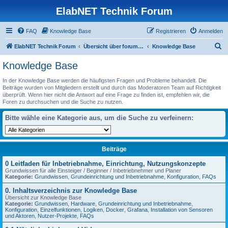
ElabNET Technik Forum
FAQ
Knowledge Base
Registrieren
Anmelden
S
ElabNET Technik Forum
Übersicht über forum.timberwolf.io
Knowledge Base
u
Knowledge Base
c
In der Knowledge Base werden die häufigsten Fragen und Probleme behandelt. Die
h
Beiträge wurden von Mitgliedern erstellt und durch das Moderatoren Team auf Richtigkeit
überprüft. Wenn hier nicht die Antwort auf eine Frage zu finden ist, empfehlen wir, die
e
Foren zu durchsuchen und die Suche zu nutzen.
Bitte wähle eine Kategorie aus, um die Suche zu verfeinern:
Beiträge
0 Leitfaden für Inbetriebnahme, Einrichtung, Nutzungskonzepte
Grundwissen für alle Einsteiger / Beginner / Inbetriebnehmer und Planer
Kategorie:
Grundwissen
,
Grundeinrichtung und Inbetriebnahme
,
Konfiguration
,
FAQs
0. Inhaltsverzeichnis zur Knowledge Base
Übersicht zur Knowledge Base
Kategorie:
Grundwissen
,
Hardware
,
Grundeinrichtung und Inbetriebnahme
,
Konfiguration
,
Einzelfunktionen
,
Logiken
,
Docker
,
Grafana
,
Installation von Sensoren
und Aktoren
,
Nutzer-Projekte
,
FAQs