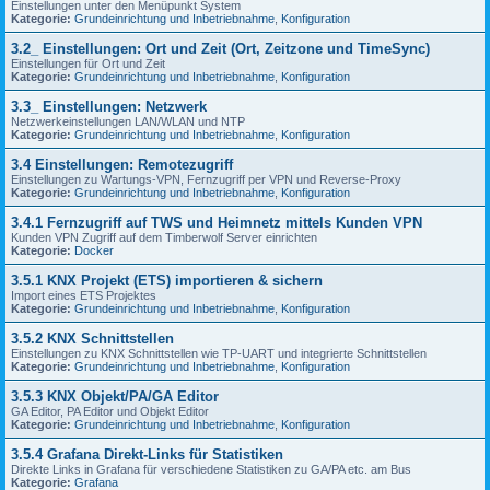
Einstellungen unter den Menüpunkt System
Kategorie:
Grundeinrichtung und Inbetriebnahme
,
Konfiguration
3.2_ Einstellungen: Ort und Zeit (Ort, Zeitzone und TimeSync)
Einstellungen für Ort und Zeit
Kategorie:
Grundeinrichtung und Inbetriebnahme
,
Konfiguration
3.3_ Einstellungen: Netzwerk
Netzwerkeinstellungen LAN/WLAN und NTP
Kategorie:
Grundeinrichtung und Inbetriebnahme
,
Konfiguration
3.4 Einstellungen: Remotezugriff
Einstellungen zu Wartungs-VPN, Fernzugriff per VPN und Reverse-Proxy
Kategorie:
Grundeinrichtung und Inbetriebnahme
,
Konfiguration
3.4.1 Fernzugriff auf TWS und Heimnetz mittels Kunden VPN
Kunden VPN Zugriff auf dem Timberwolf Server einrichten
Kategorie:
Docker
3.5.1 KNX Projekt (ETS) importieren & sichern
Import eines ETS Projektes
Kategorie:
Grundeinrichtung und Inbetriebnahme
,
Konfiguration
3.5.2 KNX Schnittstellen
Einstellungen zu KNX Schnittstellen wie TP-UART und integrierte Schnittstellen
Kategorie:
Grundeinrichtung und Inbetriebnahme
,
Konfiguration
3.5.3 KNX Objekt/PA/GA Editor
GA Editor, PA Editor und Objekt Editor
Kategorie:
Grundeinrichtung und Inbetriebnahme
,
Konfiguration
3.5.4 Grafana Direkt-Links für Statistiken
Direkte Links in Grafana für verschiedene Statistiken zu GA/PA etc. am Bus
Kategorie:
Grafana