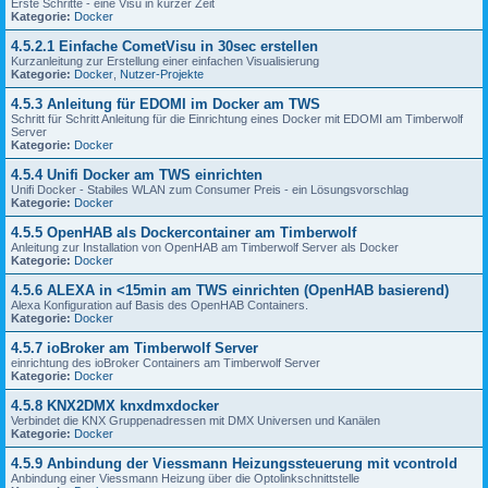
Erste Schritte - eine Visu in kurzer Zeit
Kategorie:
Docker
4.5.2.1 Einfache CometVisu in 30sec erstellen
Kurzanleitung zur Erstellung einer einfachen Visualisierung
Kategorie:
Docker
,
Nutzer-Projekte
4.5.3 Anleitung für EDOMI im Docker am TWS
Schritt für Schritt Anleitung für die Einrichtung eines Docker mit EDOMI am Timberwolf
Server
Kategorie:
Docker
4.5.4 Unifi Docker am TWS einrichten
Unifi Docker - Stabiles WLAN zum Consumer Preis - ein Lösungsvorschlag
Kategorie:
Docker
4.5.5 OpenHAB als Dockercontainer am Timberwolf
Anleitung zur Installation von OpenHAB am Timberwolf Server als Docker
Kategorie:
Docker
4.5.6 ALEXA in <15min am TWS einrichten (OpenHAB basierend)
Alexa Konfiguration auf Basis des OpenHAB Containers.
Kategorie:
Docker
4.5.7 ioBroker am Timberwolf Server
einrichtung des ioBroker Containers am Timberwolf Server
Kategorie:
Docker
4.5.8 KNX2DMX knxdmxdocker
Verbindet die KNX Gruppenadressen mit DMX Universen und Kanälen
Kategorie:
Docker
4.5.9 Anbindung der Viessmann Heizungssteuerung mit vcontrold
Anbindung einer Viessmann Heizung über die Optolinkschnittstelle