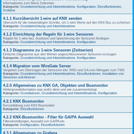
Informationen zum Menü Zeitserien
Kategorie:
Grundeinrichtung und Inbetriebnahme
,
Konfiguration
,
Einzelfunktionen
,
Grafana
4.1.1 Kurzübersicht 1-wire auf KNX senden
Übersicht für die notwendingen Schritte, um 1-wire Werte auf den KNX Bus zu schicken.
Kategorie:
Grundeinrichtung und Inbetriebnahme
4.1.2 Einrichtung der Regeln für 1-wire Sensoren
Regeln für 1-wire bez. Auslesen und Speicherung der Sensoren festlegen
Kategorie:
Grundeinrichtung und Inbetriebnahme
,
Konfiguration
4.1.3 Diagramme zu 1-wire Sensoren (Zeitserien)
Einfache Diagramme aus den Werten angeschlossenener Sensoren erzeugen
Kategorie:
Grundeinrichtung und Inbetriebnahme
,
Konfiguration
4.1.4 Migration vom WireGate Server
Vorgehen zum Übertragen der Sensoren inkl. RRD und GA vom Wiregate zum TWS
Kategorie:
Grundeinrichtung und Inbetriebnahme
,
Einzelfunktionen
,
Installation von
Sensoren und Aktoren
4.2.0 Allgemeines zu KNX GA, Objekten und Busmonitor
Hintergrundinformation was wofür dient und wie zusammenhängt.
Kategorie:
Grundwissen
,
Grundeinrichtung und Inbetriebnahme
,
Konfiguration
4.2.1 KNX Busmonitor
Kurzanleitung zum KNX Busmonitor
Kategorie:
Einzelfunktionen
4.2.2 KNX-Busmonitor - Filter für GA/PA Auswahl
Filtereinstellungen, Auswahl von GA/PA etc.
Kategorie:
Konfiguration
,
Einzelfunktionen
4.3.1 Allgemeines zu Grafana