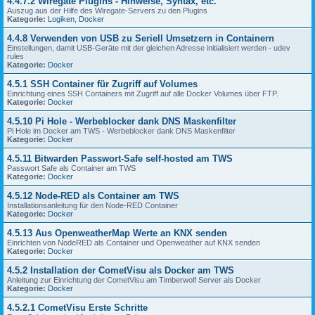
4.4.7.2 Wiregate Plugins - Hinweise, Syntax, etc.
Auszug aus der Hilfe des Wiregate-Servers zu den Plugins
Kategorie:
Logiken
,
Docker
4.4.8 Verwenden von USB zu Seriell Umsetzern in Containern
Einstellungen, damit USB-Geräte mit der gleichen Adresse initialisiert werden - udev
rules
Kategorie:
Docker
4.5.1 SSH Container für Zugriff auf Volumes
Einrichtung eines SSH Containers mit Zugriff auf alle Docker Volumes über FTP.
Kategorie:
Docker
4.5.10 Pi Hole - Werbeblocker dank DNS Maskenfilter
Pi Hole im Docker am TWS - Werbeblocker dank DNS Maskenfilter
Kategorie:
Docker
4.5.11 Bitwarden Passwort-Safe self-hosted am TWS
Passwort Safe als Container am TWS
Kategorie:
Docker
4.5.12 Node-RED als Container am TWS
Installationsanleitung für den Node-RED Container
Kategorie:
Docker
4.5.13 Aus OpenweatherMap Werte an KNX senden
Einrichten von NodeRED als Container und Openweather auf KNX senden
Kategorie:
Docker
4.5.2 Installation der CometVisu als Docker am TWS
Anleitung zur Einrichtung der CometVisu am Timberwolf Server als Docker
Kategorie:
Docker
4.5.2.1 CometVisu Erste Schritte