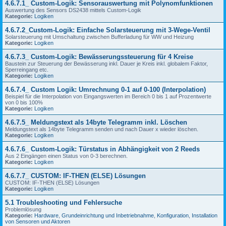
4.6.7.1_ Custom-Logik: Sensorauswertung mit Polynomfunktionen
Auswertung des Sensors DS2438 mittels Custom-Logik
Kategorie:
Logiken
4.6.7.2_Custom-Logik: Einfache Solarsteuerung mit 3-Wege-Ventil
Solarsteuerung mit Umschaltung zwischen Bufferladung für WW und Heizung
Kategorie:
Logiken
4.6.7.3_ Custom-Logik: Bewässerungssteuerung für 4 Kreise
Baustein zur Steuerung der Bewässerung inkl. Dauer je Kreis inkl. globalem Faktor,
Sperreingang etc.
Kategorie:
Logiken
4.6.7.4_ Custom Logik: Umrechnung 0-1 auf 0-100 (Interpolation)
Beispiel für die Interpolation von Eingangswerten im Bereich 0 bis 1 auf Prozentwerte
von 0 bis 100%
Kategorie:
Logiken
4.6.7.5_ Meldungstext als 14byte Telegramm inkl. Löschen
Meldungstext als 14byte Telegramm senden und nach Dauer x wieder löschen.
Kategorie:
Logiken
4.6.7.6_ Custom-Logik: Türstatus in Abhängigkeit von 2 Reeds
Aus 2 Eingängen einen Status von 0-3 berechnen.
Kategorie:
Logiken
4.6.7.7_ CUSTOM: IF-THEN (ELSE) Lösungen
CUSTOM: IF-THEN (ELSE) Lösungen
Kategorie:
Logiken
5.1 Troubleshooting und Fehlersuche
Problemlösung
Kategorie:
Hardware
,
Grundeinrichtung und Inbetriebnahme
,
Konfiguration
,
Installation
von Sensoren und Aktoren