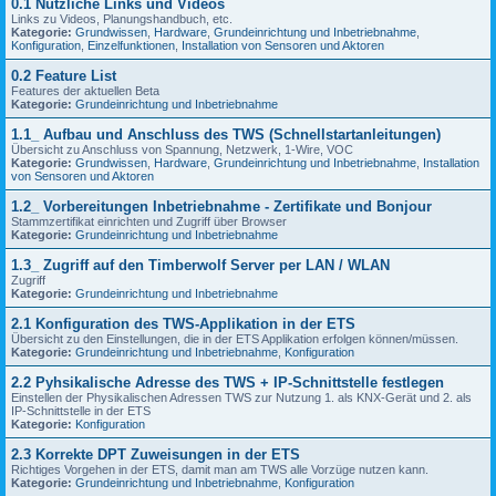
0.1 Nützliche Links und Videos
Links zu Videos, Planungshandbuch, etc.
Kategorie:
Grundwissen
,
Hardware
,
Grundeinrichtung und Inbetriebnahme
,
Konfiguration
,
Einzelfunktionen
,
Installation von Sensoren und Aktoren
0.2 Feature List
Features der aktuellen Beta
Kategorie:
Grundeinrichtung und Inbetriebnahme
1.1_ Aufbau und Anschluss des TWS (Schnellstartanleitungen)
Übersicht zu Anschluss von Spannung, Netzwerk, 1-Wire, VOC
Kategorie:
Grundwissen
,
Hardware
,
Grundeinrichtung und Inbetriebnahme
,
Installation
von Sensoren und Aktoren
1.2_ Vorbereitungen Inbetriebnahme - Zertifikate und Bonjour
Stammzertifikat einrichten und Zugriff über Browser
Kategorie:
Grundeinrichtung und Inbetriebnahme
1.3_ Zugriff auf den Timberwolf Server per LAN / WLAN
Zugriff
Kategorie:
Grundeinrichtung und Inbetriebnahme
2.1 Konfiguration des TWS-Applikation in der ETS
Übersicht zu den Einstellungen, die in der ETS Applikation erfolgen können/müssen.
Kategorie:
Grundeinrichtung und Inbetriebnahme
,
Konfiguration
2.2 Pyhsikalische Adresse des TWS + IP-Schnittstelle festlegen
Einstellen der Physikalischen Adressen TWS zur Nutzung 1. als KNX-Gerät und 2. als
IP-Schnittstelle in der ETS
Kategorie:
Konfiguration
2.3 Korrekte DPT Zuweisungen in der ETS
Richtiges Vorgehen in der ETS, damit man am TWS alle Vorzüge nutzen kann.
Kategorie:
Grundeinrichtung und Inbetriebnahme
,
Konfiguration