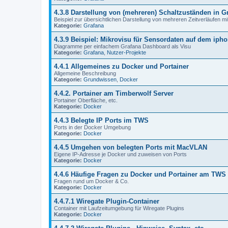
4.3.8 Darstellung von (mehreren) Schaltzuständen in G
Beispiel zur übersichtlichen Darstellung von mehreren Zeitverläufen mi
Kategorie:
Grafana
4.3.9 Beispiel: Mikrovisu für Sensordaten auf dem iph
Diagramme per einfachem Grafana Dashboard als Visu
Kategorie:
Grafana
,
Nutzer-Projekte
4.4.1 Allgemeines zu Docker und Portainer
Allgemeine Beschreibung
Kategorie:
Grundwissen
,
Docker
4.4.2. Portainer am Timberwolf Server
Portainer Oberfläche, etc.
Kategorie:
Docker
4.4.3 Belegte IP Ports im TWS
Ports in der Docker Umgebung
Kategorie:
Docker
4.4.5 Umgehen von belegten Ports mit MacVLAN
Eigene IP-Adresse je Docker und zuweisen von Ports
Kategorie:
Docker
4.4.6 Häufige Fragen zu Docker und Portainer am TWS
Fragen rund um Docker & Co.
Kategorie:
Docker
4.4.7.1 Wiregate Plugin-Container
Container mit Laufzeitumgebung für Wiregate Plugins
Kategorie:
Docker