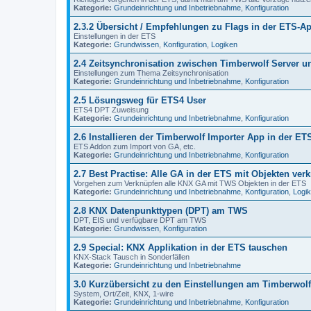
Kategorie:
Grundeinrichtung und Inbetriebnahme
,
Konfiguration
2.3.2 Übersicht / Empfehlungen zu Flags in der ETS-Ap
Einstellungen in der ETS
Kategorie:
Grundwissen
,
Konfiguration
,
Logiken
2.4 Zeitsynchronisation zwischen Timberwolf Server 
Einstellungen zum Thema Zeitsynchronisation
Kategorie:
Grundeinrichtung und Inbetriebnahme
,
Konfiguration
2.5 Lösungsweg für ETS4 User
ETS4 DPT Zuweisung
Kategorie:
Grundeinrichtung und Inbetriebnahme
,
Konfiguration
2.6 Installieren der Timberwolf Importer App in der ET
ETS Addon zum Import von GA, etc.
Kategorie:
Grundeinrichtung und Inbetriebnahme
,
Konfiguration
2.7 Best Practise: Alle GA in der ETS mit Objekten ver
Vorgehen zum Verknüpfen alle KNX GA mit TWS Objekten in der ETS
Kategorie:
Grundeinrichtung und Inbetriebnahme
,
Konfiguration
,
Logi
2.8 KNX Datenpunkttypen (DPT) am TWS
DPT, EIS und verfügbare DPT am TWS
Kategorie:
Grundwissen
,
Konfiguration
2.9 Special: KNX Applikation in der ETS tauschen
KNX-Stack Tausch in Sonderfällen
Kategorie:
Grundeinrichtung und Inbetriebnahme
3.0 Kurzübersicht zu den Einstellungen am Timberwolf
System, Ort/Zeit, KNX, 1-wire
Kategorie:
Grundeinrichtung und Inbetriebnahme
,
Konfiguration