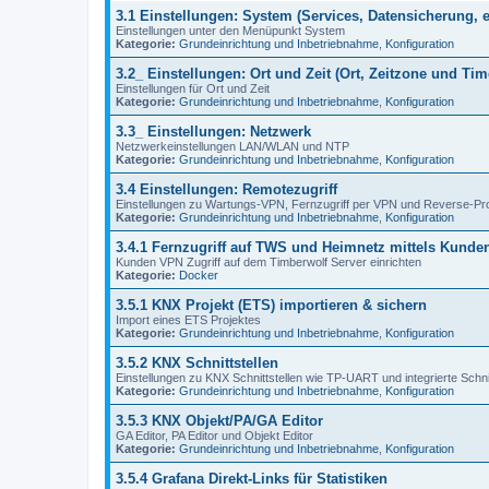
3.1 Einstellungen: System (Services, Datensicherung, e
Einstellungen unter den Menüpunkt System
Kategorie:
Grundeinrichtung und Inbetriebnahme
,
Konfiguration
3.2_ Einstellungen: Ort und Zeit (Ort, Zeitzone und Ti
Einstellungen für Ort und Zeit
Kategorie:
Grundeinrichtung und Inbetriebnahme
,
Konfiguration
3.3_ Einstellungen: Netzwerk
Netzwerkeinstellungen LAN/WLAN und NTP
Kategorie:
Grundeinrichtung und Inbetriebnahme
,
Konfiguration
3.4 Einstellungen: Remotezugriff
Einstellungen zu Wartungs-VPN, Fernzugriff per VPN und Reverse-Pr
Kategorie:
Grundeinrichtung und Inbetriebnahme
,
Konfiguration
3.4.1 Fernzugriff auf TWS und Heimnetz mittels Kund
Kunden VPN Zugriff auf dem Timberwolf Server einrichten
Kategorie:
Docker
3.5.1 KNX Projekt (ETS) importieren & sichern
Import eines ETS Projektes
Kategorie:
Grundeinrichtung und Inbetriebnahme
,
Konfiguration
3.5.2 KNX Schnittstellen
Einstellungen zu KNX Schnittstellen wie TP-UART und integrierte Schnit
Kategorie:
Grundeinrichtung und Inbetriebnahme
,
Konfiguration
3.5.3 KNX Objekt/PA/GA Editor
GA Editor, PA Editor und Objekt Editor
Kategorie:
Grundeinrichtung und Inbetriebnahme
,
Konfiguration
3.5.4 Grafana Direkt-Links für Statistiken