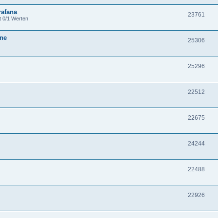
rafana
23761
t 0/1 Werten
one
25306
25296
22512
22675
24244
22488
22926