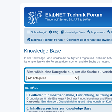
ElabNET Technik Forum
Timberwolf Server, BlitzART & 1-Wire
Schnellzugriff
FAQ
Knowledge Base
Impressum
ElabNET Technik Forum
Übersicht über forum.timberwolf.i
Knowledge Base
In der Knowledge Base werden die häufigsten Fragen und Probleme behande
ist, empfehlen wir, die Foren zu durchsuchen und die Suche zu nutzen.
Bitte wähle eine Kategorie aus, um die Suche zu verfei
BEITRÄGE
0 Leitfaden für Inbetriebnahme, Einrichtung, Nutzung
Grundwissen für alle Einsteiger / Beginner / Inbetriebnehmer und Plane
Kategorie:
Grundwissen
,
Grundeinrichtung und Inbetriebnahme
,
Konf
0. Inhaltsverzeichnis zur Knowledge Base
Übersicht zur Knowledge Base