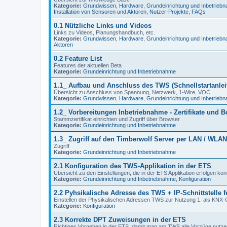
Kategorie:
Grundwissen
,
Hardware
,
Grundeinrichtung und Inbetrieb
Installation von Sensoren und Aktoren
,
Nutzer-Projekte
,
FAQs
0.1 Nützliche Links und Videos
Links zu Videos, Planungshandbuch, etc.
Kategorie:
Grundwissen
,
Hardware
,
Grundeinrichtung und Inbetrieb
Aktoren
0.2 Feature List
Features der aktuellen Beta
Kategorie:
Grundeinrichtung und Inbetriebnahme
1.1_ Aufbau und Anschluss des TWS (Schnellstartanlei
Übersicht zu Anschluss von Spannung, Netzwerk, 1-Wire, VOC
Kategorie:
Grundwissen
,
Hardware
,
Grundeinrichtung und Inbetrieb
1.2_ Vorbereitungen Inbetriebnahme - Zertifikate und B
Stammzertifikat einrichten und Zugriff über Browser
Kategorie:
Grundeinrichtung und Inbetriebnahme
1.3_ Zugriff auf den Timberwolf Server per LAN / WLAN
Zugriff
Kategorie:
Grundeinrichtung und Inbetriebnahme
2.1 Konfiguration des TWS-Applikation in der ETS
Übersicht zu den Einstellungen, die in der ETS Applikation erfolgen k
Kategorie:
Grundeinrichtung und Inbetriebnahme
,
Konfiguration
2.2 Pyhsikalische Adresse des TWS + IP-Schnittstelle f
Einstellen der Physikalischen Adressen TWS zur Nutzung 1. als KNX-Ger
Kategorie:
Konfiguration
2.3 Korrekte DPT Zuweisungen in der ETS
Richtiges Vorgehen in der ETS, damit man am TWS alle Vorzüge nutze