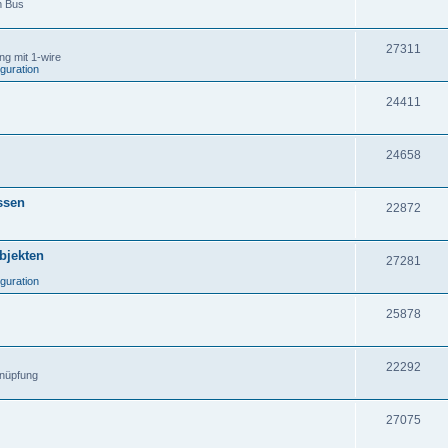
m Bus
27311
g mit 1-wire
iguration
24411
24658
ssen
22872
Objekten
27281
iguration
25878
22292
knüpfung
27075