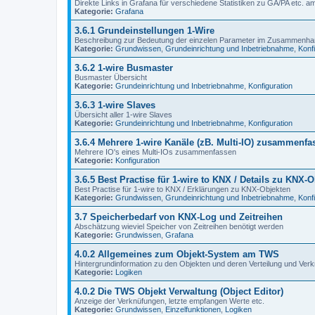
Direkte Links in Grafana für verschiedene Statistiken zu GA/PA etc. a
Kategorie:
Grafana
3.6.1 Grundeinstellungen 1-Wire
Beschreibung zur Bedeutung der einzelen Parameter im Zusammenhan
Kategorie:
Grundwissen
,
Grundeinrichtung und Inbetriebnahme
,
Konf
3.6.2 1-wire Busmaster
Busmaster Übersicht
Kategorie:
Grundeinrichtung und Inbetriebnahme
,
Konfiguration
3.6.3 1-wire Slaves
Übersicht aller 1-wire Slaves
Kategorie:
Grundeinrichtung und Inbetriebnahme
,
Konfiguration
3.6.4 Mehrere 1-wire Kanäle (zB. Multi-IO) zusammenfa
Mehrere IO's eines Multi-IOs zusammenfassen
Kategorie:
Konfiguration
3.6.5 Best Practise für 1-wire to KNX / Details zu KNX-
Best Practise für 1-wire to KNX / Erklärungen zu KNX-Objekten
Kategorie:
Grundwissen
,
Grundeinrichtung und Inbetriebnahme
,
Konf
3.7 Speicherbedarf von KNX-Log und Zeitreihen
Abschätzung wieviel Speicher von Zeitreihen benötigt werden
Kategorie:
Grundwissen
,
Grafana
4.0.2 Allgemeines zum Objekt-System am TWS
Hintergrundinformation zu den Objekten und deren Verteilung und Ver
Kategorie:
Logiken
4.0.2 Die TWS Objekt Verwaltung (Object Editor)
Anzeige der Verknüfungen, letzte empfangen Werte etc.
Kategorie:
Grundwissen
,
Einzelfunktionen
,
Logiken