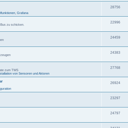
28756
lfunktionen
,
Grafana
22996
 Bus zu schicken.
24459
gen
24383
rzeugen
27768
gate zum TWS
stallation von Sensoren und Aktoren
or
26924
iguration
23297
24797