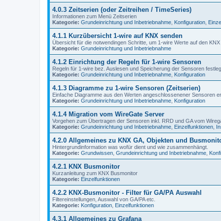
4.0.3 Zeitserien (oder Zeitreihen / TimeSeries)
Informationen zum Menü Zeitserien
Kategorie:
Grundeinrichtung und Inbetriebnahme
,
Konfiguration
,
Einze
4.1.1 Kurzübersicht 1-wire auf KNX senden
Übersicht für die notwendingen Schritte, um 1-wire Werte auf den KNX
Kategorie:
Grundeinrichtung und Inbetriebnahme
4.1.2 Einrichtung der Regeln für 1-wire Sensoren
Regeln für 1-wire bez. Auslesen und Speicherung der Sensoren festle
Kategorie:
Grundeinrichtung und Inbetriebnahme
,
Konfiguration
4.1.3 Diagramme zu 1-wire Sensoren (Zeitserien)
Einfache Diagramme aus den Werten angeschlossenener Sensoren e
Kategorie:
Grundeinrichtung und Inbetriebnahme
,
Konfiguration
4.1.4 Migration vom WireGate Server
Vorgehen zum Übertragen der Sensoren inkl. RRD und GA vom Wire
Kategorie:
Grundeinrichtung und Inbetriebnahme
,
Einzelfunktionen
,
In
4.2.0 Allgemeines zu KNX GA, Objekten und Busmonit
Hintergrundinformation was wofür dient und wie zusammenhängt.
Kategorie:
Grundwissen
,
Grundeinrichtung und Inbetriebnahme
,
Konf
4.2.1 KNX Busmonitor
Kurzanleitung zum KNX Busmonitor
Kategorie:
Einzelfunktionen
4.2.2 KNX-Busmonitor - Filter für GA/PA Auswahl
Filtereinstellungen, Auswahl von GA/PA etc.
Kategorie:
Konfiguration
,
Einzelfunktionen
4.3.1 Allgemeines zu Grafana