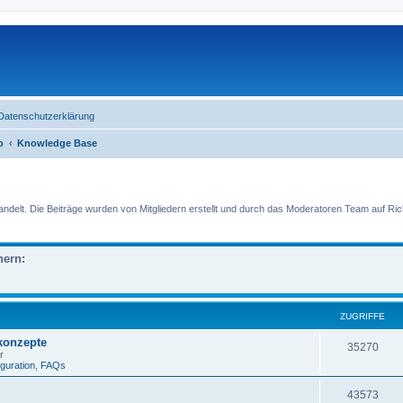
Datenschutzerklärung
o
Knowledge Base
lt. Die Beiträge wurden von Mitgliedern erstellt und durch das Moderatoren Team auf Richti
nern:
ZUGRIFFE
skonzepte
35270
r
iguration
,
FAQs
43573