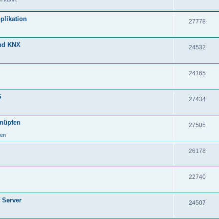
plikation
27778
und KNX
24532
24165
S
27434
knüpfen
27505
ken
26178
22740
 Server
24507