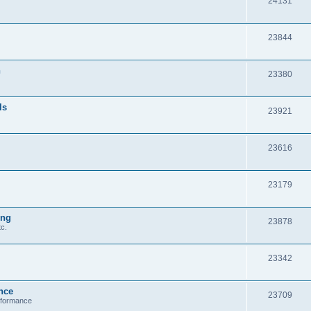
24131
23844
n
23380
ls
23921
23616
23179
ung
23878
c.
23342
nce
23709
erformance