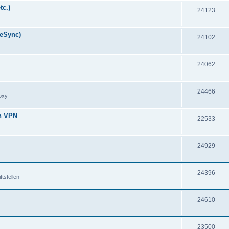
tc.)
24123
meSync)
24102
24062
24466
oxy
en VPN
22533
24929
24396
tstellen
24610
23500