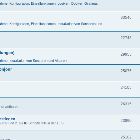
nahme
,
Konfiguration
,
Einzelfunktionen
,
Logiken
,
Docker
,
Grafana
,
33546
nahme
,
Konfiguration
,
Einzelfunktionen
,
Installation von Sensoren und
22745
tungen)
29955
nahme
,
Installation von Sensoren und Aktoren
onjour
25075
24105
26315
önnen/müssen.
estlegen
23890
ät und 2. als IP-Schnittstelle in der ETS
25102
n kann.