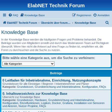
ElabNET Technik Forum
FAQ
Knowledge Base
Registrieren
Anmelden
S
ElabNET Technik Forum
Übersicht über forum.timberwolf.io
Knowledge Base
u
Knowledge Base
c
In der Knowledge Base werden die häufigsten Fragen und Probleme behandelt. Die
h
Beiträge wurden von Mitgliedern erstellt und durch das Moderatoren Team auf Richtigkeit
überprüft. Wenn hier nicht die Antwort auf eine Frage zu finden ist, empfehlen wir, die
e
Foren zu durchsuchen und die Suche zu nutzen.
Bitte wähle eine Kategorie aus, um die Suche zu verfeinern:
Beiträge
0 Leitfaden für Inbetriebnahme, Einrichtung, Nutzungskonzepte
Grundwissen für alle Einsteiger / Beginner / Inbetriebnehmer und Planer
Kategorie:
Grundwissen
,
Grundeinrichtung und Inbetriebnahme
,
Konfiguration
,
FAQs
0. Inhaltsverzeichnis zur Knowledge Base
Übersicht zur Knowledge Base
Kategorie:
Grundwissen
,
Hardware
,
Grundeinrichtung und Inbetriebnahme
,
Konfiguration
,
Einzelfunktionen
,
Logiken
,
Docker
,
Grafana
,
Installation von Sensoren
und Aktoren
,
Nutzer-Projekte
,
FAQs