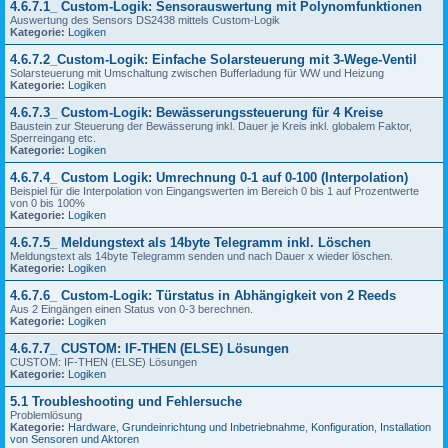
4.6.7.1_ Custom-Logik: Sensorauswertung mit Polynomfunktionen
Auswertung des Sensors DS2438 mittels Custom-Logik
Kategorie:
Logiken
4.6.7.2_Custom-Logik: Einfache Solarsteuerung mit 3-Wege-Ventil
Solarsteuerung mit Umschaltung zwischen Bufferladung für WW und Heizung
Kategorie:
Logiken
4.6.7.3_ Custom-Logik: Bewässerungssteuerung für 4 Kreise
Baustein zur Steuerung der Bewässerung inkl. Dauer je Kreis inkl. globalem Faktor,
Sperreingang etc.
Kategorie:
Logiken
4.6.7.4_ Custom Logik: Umrechnung 0-1 auf 0-100 (Interpolation)
Beispiel für die Interpolation von Eingangswerten im Bereich 0 bis 1 auf Prozentwerte
von 0 bis 100%
Kategorie:
Logiken
4.6.7.5_ Meldungstext als 14byte Telegramm inkl. Löschen
Meldungstext als 14byte Telegramm senden und nach Dauer x wieder löschen.
Kategorie:
Logiken
4.6.7.6_ Custom-Logik: Türstatus in Abhängigkeit von 2 Reeds
Aus 2 Eingängen einen Status von 0-3 berechnen.
Kategorie:
Logiken
4.6.7.7_ CUSTOM: IF-THEN (ELSE) Lösungen
CUSTOM: IF-THEN (ELSE) Lösungen
Kategorie:
Logiken
5.1 Troubleshooting und Fehlersuche
Problemlösung
Kategorie:
Hardware
,
Grundeinrichtung und Inbetriebnahme
,
Konfiguration
,
Installation
von Sensoren und Aktoren