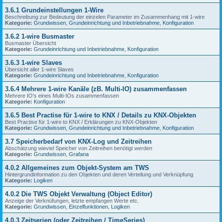
3.6.1 Grundeinstellungen 1-Wire
Beschreibung zur Bedeutung der einzelen Parameter im Zusammenhang mit 1-wire
Kategorie:
Grundwissen
,
Grundeinrichtung und Inbetriebnahme
,
Konfiguration
3.6.2 1-wire Busmaster
Busmaster Übersicht
Kategorie:
Grundeinrichtung und Inbetriebnahme
,
Konfiguration
3.6.3 1-wire Slaves
Übersicht aller 1-wire Slaves
Kategorie:
Grundeinrichtung und Inbetriebnahme
,
Konfiguration
3.6.4 Mehrere 1-wire Kanäle (zB. Multi-IO) zusammenfassen
Mehrere IO's eines Multi-IOs zusammenfassen
Kategorie:
Konfiguration
3.6.5 Best Practise für 1-wire to KNX / Details zu KNX-Objekten
Best Practise für 1-wire to KNX / Erklärungen zu KNX-Objekten
Kategorie:
Grundwissen
,
Grundeinrichtung und Inbetriebnahme
,
Konfiguration
3.7 Speicherbedarf von KNX-Log und Zeitreihen
Abschätzung wieviel Speicher von Zeitreihen benötigt werden
Kategorie:
Grundwissen
,
Grafana
4.0.2 Allgemeines zum Objekt-System am TWS
Hintergrundinformation zu den Objekten und deren Verteilung und Verknüpfung
Kategorie:
Logiken
4.0.2 Die TWS Objekt Verwaltung (Object Editor)
Anzeige der Verknüfungen, letzte empfangen Werte etc.
Kategorie:
Grundwissen
,
Einzelfunktionen
,
Logiken
4.0.3 Zeitserien (oder Zeitreihen / TimeSeries)