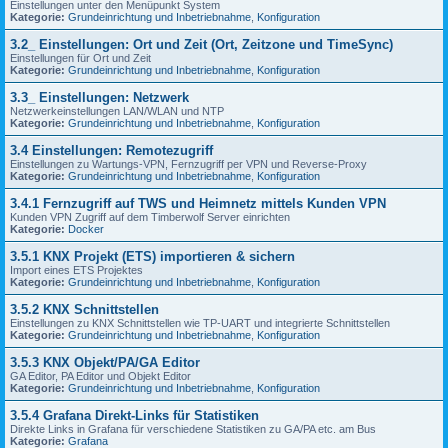
Einstellungen unter den Menüpunkt System
Kategorie:
Grundeinrichtung und Inbetriebnahme
,
Konfiguration
3.2_ Einstellungen: Ort und Zeit (Ort, Zeitzone und TimeSync)
Einstellungen für Ort und Zeit
Kategorie:
Grundeinrichtung und Inbetriebnahme
,
Konfiguration
3.3_ Einstellungen: Netzwerk
Netzwerkeinstellungen LAN/WLAN und NTP
Kategorie:
Grundeinrichtung und Inbetriebnahme
,
Konfiguration
3.4 Einstellungen: Remotezugriff
Einstellungen zu Wartungs-VPN, Fernzugriff per VPN und Reverse-Proxy
Kategorie:
Grundeinrichtung und Inbetriebnahme
,
Konfiguration
3.4.1 Fernzugriff auf TWS und Heimnetz mittels Kunden VPN
Kunden VPN Zugriff auf dem Timberwolf Server einrichten
Kategorie:
Docker
3.5.1 KNX Projekt (ETS) importieren & sichern
Import eines ETS Projektes
Kategorie:
Grundeinrichtung und Inbetriebnahme
,
Konfiguration
3.5.2 KNX Schnittstellen
Einstellungen zu KNX Schnittstellen wie TP-UART und integrierte Schnittstellen
Kategorie:
Grundeinrichtung und Inbetriebnahme
,
Konfiguration
3.5.3 KNX Objekt/PA/GA Editor
GA Editor, PA Editor und Objekt Editor
Kategorie:
Grundeinrichtung und Inbetriebnahme
,
Konfiguration
3.5.4 Grafana Direkt-Links für Statistiken
Direkte Links in Grafana für verschiedene Statistiken zu GA/PA etc. am Bus
Kategorie:
Grafana