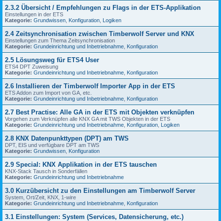
2.3.2 Übersicht / Empfehlungen zu Flags in der ETS-Applikation
Einstellungen in der ETS
Kategorie:
Grundwissen
,
Konfiguration
,
Logiken
2.4 Zeitsynchronisation zwischen Timberwolf Server und KNX
Einstellungen zum Thema Zeitsynchronisation
Kategorie:
Grundeinrichtung und Inbetriebnahme
,
Konfiguration
2.5 Lösungsweg für ETS4 User
ETS4 DPT Zuweisung
Kategorie:
Grundeinrichtung und Inbetriebnahme
,
Konfiguration
2.6 Installieren der Timberwolf Importer App in der ETS
ETS Addon zum Import von GA, etc.
Kategorie:
Grundeinrichtung und Inbetriebnahme
,
Konfiguration
2.7 Best Practise: Alle GA in der ETS mit Objekten verknüpfen
Vorgehen zum Verknüpfen alle KNX GA mit TWS Objekten in der ETS
Kategorie:
Grundeinrichtung und Inbetriebnahme
,
Konfiguration
,
Logiken
2.8 KNX Datenpunkttypen (DPT) am TWS
DPT, EIS und verfügbare DPT am TWS
Kategorie:
Grundwissen
,
Konfiguration
2.9 Special: KNX Applikation in der ETS tauschen
KNX-Stack Tausch in Sonderfällen
Kategorie:
Grundeinrichtung und Inbetriebnahme
3.0 Kurzübersicht zu den Einstellungen am Timberwolf Server
System, Ort/Zeit, KNX, 1-wire
Kategorie:
Grundeinrichtung und Inbetriebnahme
,
Konfiguration
3.1 Einstellungen: System (Services, Datensicherung, etc.)