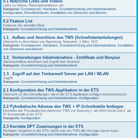
0.1 Nützliche Links und Videos
Links zu Videos, Planungshandbuch, etc.
Kategorie:
Grundwissen
,
Hardware
,
Grundeinrichtung und Inbetriebnahme
,
Konfiguration
,
Einzelfunktionen
,
Installation von Sensoren und Aktoren
0.2 Feature List
Features der aktuellen Beta
Kategorie:
Grundeinrichtung und Inbetriebnahme
1.1_ Aufbau und Anschluss des TWS (Schnellstartanleitungen)
Übersicht zu Anschluss von Spannung, Netzwerk, 1-Wire, VOC
Kategorie:
Grundwissen
,
Hardware
,
Grundeinrichtung und Inbetriebnahme
,
Installation
von Sensoren und Aktoren
1.2_ Vorbereitungen Inbetriebnahme - Zertifikate und Bonjour
Stammzertifikat einrichten und Zugriff über Browser
Kategorie:
Grundeinrichtung und Inbetriebnahme
1.3_ Zugriff auf den Timberwolf Server per LAN / WLAN
Zugriff
Kategorie:
Grundeinrichtung und Inbetriebnahme
2.1 Konfiguration des TWS-Applikation in der ETS
Übersicht zu den Einstellungen, die in der ETS Applikation erfolgen können/müssen.
Kategorie:
Grundeinrichtung und Inbetriebnahme
,
Konfiguration
2.2 Pyhsikalische Adresse des TWS + IP-Schnittstelle festlegen
Einstellen der Physikalischen Adressen TWS zur Nutzung 1. als KNX-Gerät und 2. als
IP-Schnittstelle in der ETS
Kategorie:
Konfiguration
2.3 Korrekte DPT Zuweisungen in der ETS
Richtiges Vorgehen in der ETS, damit man am TWS alle Vorzüge nutzen kann.
Kategorie:
Grundeinrichtung und Inbetriebnahme
,
Konfiguration