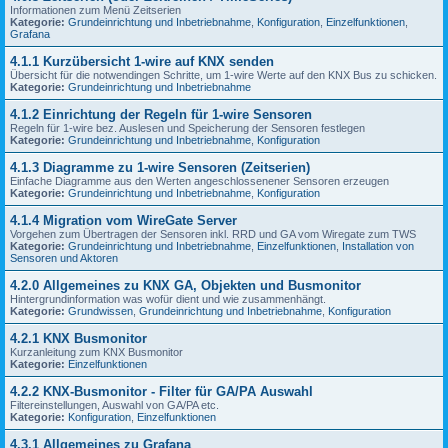
Informationen zum Menü Zeitserien
Kategorie:
Grundeinrichtung und Inbetriebnahme
,
Konfiguration
,
Einzelfunktionen
,
Grafana
4.1.1 Kurzübersicht 1-wire auf KNX senden
Übersicht für die notwendingen Schritte, um 1-wire Werte auf den KNX Bus zu schicken.
Kategorie:
Grundeinrichtung und Inbetriebnahme
4.1.2 Einrichtung der Regeln für 1-wire Sensoren
Regeln für 1-wire bez. Auslesen und Speicherung der Sensoren festlegen
Kategorie:
Grundeinrichtung und Inbetriebnahme
,
Konfiguration
4.1.3 Diagramme zu 1-wire Sensoren (Zeitserien)
Einfache Diagramme aus den Werten angeschlossenener Sensoren erzeugen
Kategorie:
Grundeinrichtung und Inbetriebnahme
,
Konfiguration
4.1.4 Migration vom WireGate Server
Vorgehen zum Übertragen der Sensoren inkl. RRD und GA vom Wiregate zum TWS
Kategorie:
Grundeinrichtung und Inbetriebnahme
,
Einzelfunktionen
,
Installation von
Sensoren und Aktoren
4.2.0 Allgemeines zu KNX GA, Objekten und Busmonitor
Hintergrundinformation was wofür dient und wie zusammenhängt.
Kategorie:
Grundwissen
,
Grundeinrichtung und Inbetriebnahme
,
Konfiguration
4.2.1 KNX Busmonitor
Kurzanleitung zum KNX Busmonitor
Kategorie:
Einzelfunktionen
4.2.2 KNX-Busmonitor - Filter für GA/PA Auswahl
Filtereinstellungen, Auswahl von GA/PA etc.
Kategorie:
Konfiguration
,
Einzelfunktionen
4.3.1 Allgemeines zu Grafana