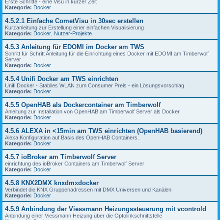
Erste Schritte - eine Visu in kurzer Zeit
Kategorie:
Docker
4.5.2.1 Einfache CometVisu in 30sec erstellen
Kurzanleitung zur Erstellung einer einfachen Visualisierung
Kategorie:
Docker
,
Nutzer-Projekte
4.5.3 Anleitung für EDOMI im Docker am TWS
Schritt für Schritt Anleitung für die Einrichtung eines Docker mit EDOMI am Timberwolf
Server
Kategorie:
Docker
4.5.4 Unifi Docker am TWS einrichten
Unifi Docker - Stabiles WLAN zum Consumer Preis - ein Lösungsvorschlag
Kategorie:
Docker
4.5.5 OpenHAB als Dockercontainer am Timberwolf
Anleitung zur Installation von OpenHAB am Timberwolf Server als Docker
Kategorie:
Docker
4.5.6 ALEXA in <15min am TWS einrichten (OpenHAB basierend)
Alexa Konfiguration auf Basis des OpenHAB Containers.
Kategorie:
Docker
4.5.7 ioBroker am Timberwolf Server
einrichtung des ioBroker Containers am Timberwolf Server
Kategorie:
Docker
4.5.8 KNX2DMX knxdmxdocker
Verbindet die KNX Gruppenadressen mit DMX Universen und Kanälen
Kategorie:
Docker
4.5.9 Anbindung der Viessmann Heizungssteuerung mit vcontrold
Anbindung einer Viessmann Heizung über die Optolinkschnittstelle