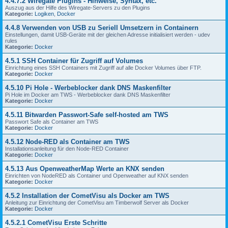
4.4.7.2 Wiregate Plugins - Hinweise, Syntax, etc.
Auszug aus der Hilfe des Wiregate-Servers zu den Plugins
Kategorie:
Logiken
,
Docker
4.4.8 Verwenden von USB zu Seriell Umsetzern in Containern
Einstellungen, damit USB-Geräte mit der gleichen Adresse initialisiert werden - udev
rules
Kategorie:
Docker
4.5.1 SSH Container für Zugriff auf Volumes
Einrichtung eines SSH Containers mit Zugriff auf alle Docker Volumes über FTP.
Kategorie:
Docker
4.5.10 Pi Hole - Werbeblocker dank DNS Maskenfilter
Pi Hole im Docker am TWS - Werbeblocker dank DNS Maskenfilter
Kategorie:
Docker
4.5.11 Bitwarden Passwort-Safe self-hosted am TWS
Passwort Safe als Container am TWS
Kategorie:
Docker
4.5.12 Node-RED als Container am TWS
Installationsanleitung für den Node-RED Container
Kategorie:
Docker
4.5.13 Aus OpenweatherMap Werte an KNX senden
Einrichten von NodeRED als Container und Openweather auf KNX senden
Kategorie:
Docker
4.5.2 Installation der CometVisu als Docker am TWS
Anleitung zur Einrichtung der CometVisu am Timberwolf Server als Docker
Kategorie:
Docker
4.5.2.1 CometVisu Erste Schritte