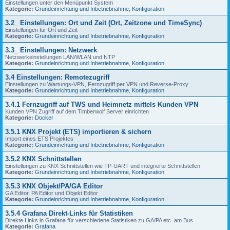
Einstellungen unter den Menüpunkt System
Kategorie:
Grundeinrichtung und Inbetriebnahme
,
Konfiguration
3.2_ Einstellungen: Ort und Zeit (Ort, Zeitzone und TimeSync)
Einstellungen für Ort und Zeit
Kategorie:
Grundeinrichtung und Inbetriebnahme
,
Konfiguration
3.3_ Einstellungen: Netzwerk
Netzwerkeinstellungen LAN/WLAN und NTP
Kategorie:
Grundeinrichtung und Inbetriebnahme
,
Konfiguration
3.4 Einstellungen: Remotezugriff
Einstellungen zu Wartungs-VPN, Fernzugriff per VPN und Reverse-Proxy
Kategorie:
Grundeinrichtung und Inbetriebnahme
,
Konfiguration
3.4.1 Fernzugriff auf TWS und Heimnetz mittels Kunden VPN
Kunden VPN Zugriff auf dem Timberwolf Server einrichten
Kategorie:
Docker
3.5.1 KNX Projekt (ETS) importieren & sichern
Import eines ETS Projektes
Kategorie:
Grundeinrichtung und Inbetriebnahme
,
Konfiguration
3.5.2 KNX Schnittstellen
Einstellungen zu KNX Schnittstellen wie TP-UART und integrierte Schnittstellen
Kategorie:
Grundeinrichtung und Inbetriebnahme
,
Konfiguration
3.5.3 KNX Objekt/PA/GA Editor
GA Editor, PA Editor und Objekt Editor
Kategorie:
Grundeinrichtung und Inbetriebnahme
,
Konfiguration
3.5.4 Grafana Direkt-Links für Statistiken
Direkte Links in Grafana für verschiedene Statistiken zu GA/PA etc. am Bus
Kategorie:
Grafana