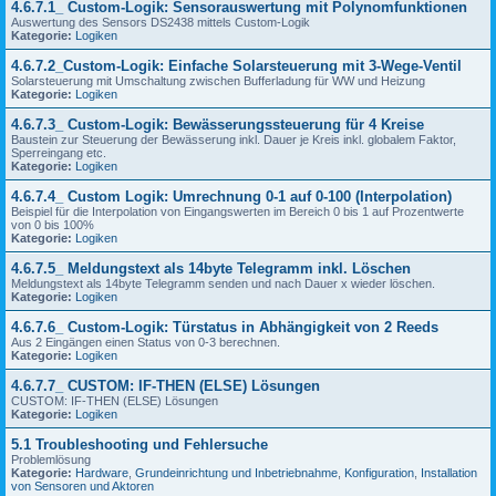
4.6.7.1_ Custom-Logik: Sensorauswertung mit Polynomfunktionen
Auswertung des Sensors DS2438 mittels Custom-Logik
Kategorie:
Logiken
4.6.7.2_Custom-Logik: Einfache Solarsteuerung mit 3-Wege-Ventil
Solarsteuerung mit Umschaltung zwischen Bufferladung für WW und Heizung
Kategorie:
Logiken
4.6.7.3_ Custom-Logik: Bewässerungssteuerung für 4 Kreise
Baustein zur Steuerung der Bewässerung inkl. Dauer je Kreis inkl. globalem Faktor,
Sperreingang etc.
Kategorie:
Logiken
4.6.7.4_ Custom Logik: Umrechnung 0-1 auf 0-100 (Interpolation)
Beispiel für die Interpolation von Eingangswerten im Bereich 0 bis 1 auf Prozentwerte
von 0 bis 100%
Kategorie:
Logiken
4.6.7.5_ Meldungstext als 14byte Telegramm inkl. Löschen
Meldungstext als 14byte Telegramm senden und nach Dauer x wieder löschen.
Kategorie:
Logiken
4.6.7.6_ Custom-Logik: Türstatus in Abhängigkeit von 2 Reeds
Aus 2 Eingängen einen Status von 0-3 berechnen.
Kategorie:
Logiken
4.6.7.7_ CUSTOM: IF-THEN (ELSE) Lösungen
CUSTOM: IF-THEN (ELSE) Lösungen
Kategorie:
Logiken
5.1 Troubleshooting und Fehlersuche
Problemlösung
Kategorie:
Hardware
,
Grundeinrichtung und Inbetriebnahme
,
Konfiguration
,
Installation
von Sensoren und Aktoren