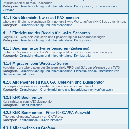
Informationen zum Menü Zeitserien
Kategorie:
Grundeinrichtung und Inbetriebnahme
,
Konfiguration
,
Einzelfunktionen
,
Grafana
4.1.1 Kurzübersicht 1-wire auf KNX senden
Übersicht für die notwendingen Schritte, um 1-wire Werte auf den KNX Bus zu schicken.
Kategorie:
Grundeinrichtung und Inbetriebnahme
4.1.2 Einrichtung der Regeln für 1-wire Sensoren
Regeln für 1-wire bez. Auslesen und Speicherung der Sensoren festlegen
Kategorie:
Grundeinrichtung und Inbetriebnahme
,
Konfiguration
4.1.3 Diagramme zu 1-wire Sensoren (Zeitserien)
Einfache Diagramme aus den Werten angeschlossenener Sensoren erzeugen
Kategorie:
Grundeinrichtung und Inbetriebnahme
,
Konfiguration
4.1.4 Migration vom WireGate Server
Vorgehen zum Übertragen der Sensoren inkl. RRD und GA vom Wiregate zum TWS
Kategorie:
Grundeinrichtung und Inbetriebnahme
,
Einzelfunktionen
,
Installation von
Sensoren und Aktoren
4.2.0 Allgemeines zu KNX GA, Objekten und Busmonitor
Hintergrundinformation was wofür dient und wie zusammenhängt.
Kategorie:
Grundwissen
,
Grundeinrichtung und Inbetriebnahme
,
Konfiguration
4.2.1 KNX Busmonitor
Kurzanleitung zum KNX Busmonitor
Kategorie:
Einzelfunktionen
4.2.2 KNX-Busmonitor - Filter für GA/PA Auswahl
Filtereinstellungen, Auswahl von GA/PA etc.
Kategorie:
Konfiguration
,
Einzelfunktionen
4.3.1 Allgemeines zu Grafana