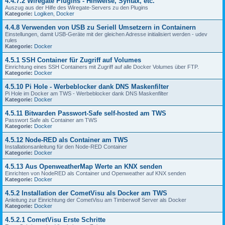
4.4.7.2 Wiregate Plugins - Hinweise, Syntax, etc.
Auszug aus der Hilfe des Wiregate-Servers zu den Plugins
Kategorie:
Logiken
,
Docker
4.4.8 Verwenden von USB zu Seriell Umsetzern in Containern
Einstellungen, damit USB-Geräte mit der gleichen Adresse initialisiert werden - udev
rules
Kategorie:
Docker
4.5.1 SSH Container für Zugriff auf Volumes
Einrichtung eines SSH Containers mit Zugriff auf alle Docker Volumes über FTP.
Kategorie:
Docker
4.5.10 Pi Hole - Werbeblocker dank DNS Maskenfilter
Pi Hole im Docker am TWS - Werbeblocker dank DNS Maskenfilter
Kategorie:
Docker
4.5.11 Bitwarden Passwort-Safe self-hosted am TWS
Passwort Safe als Container am TWS
Kategorie:
Docker
4.5.12 Node-RED als Container am TWS
Installationsanleitung für den Node-RED Container
Kategorie:
Docker
4.5.13 Aus OpenweatherMap Werte an KNX senden
Einrichten von NodeRED als Container und Openweather auf KNX senden
Kategorie:
Docker
4.5.2 Installation der CometVisu als Docker am TWS
Anleitung zur Einrichtung der CometVisu am Timberwolf Server als Docker
Kategorie:
Docker
4.5.2.1 CometVisu Erste Schritte