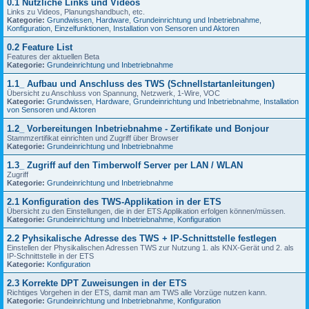
0.1 Nützliche Links und Videos
Links zu Videos, Planungshandbuch, etc.
Kategorie:
Grundwissen
,
Hardware
,
Grundeinrichtung und Inbetriebnahme
,
Konfiguration
,
Einzelfunktionen
,
Installation von Sensoren und Aktoren
0.2 Feature List
Features der aktuellen Beta
Kategorie:
Grundeinrichtung und Inbetriebnahme
1.1_ Aufbau und Anschluss des TWS (Schnellstartanleitungen)
Übersicht zu Anschluss von Spannung, Netzwerk, 1-Wire, VOC
Kategorie:
Grundwissen
,
Hardware
,
Grundeinrichtung und Inbetriebnahme
,
Installation
von Sensoren und Aktoren
1.2_ Vorbereitungen Inbetriebnahme - Zertifikate und Bonjour
Stammzertifikat einrichten und Zugriff über Browser
Kategorie:
Grundeinrichtung und Inbetriebnahme
1.3_ Zugriff auf den Timberwolf Server per LAN / WLAN
Zugriff
Kategorie:
Grundeinrichtung und Inbetriebnahme
2.1 Konfiguration des TWS-Applikation in der ETS
Übersicht zu den Einstellungen, die in der ETS Applikation erfolgen können/müssen.
Kategorie:
Grundeinrichtung und Inbetriebnahme
,
Konfiguration
2.2 Pyhsikalische Adresse des TWS + IP-Schnittstelle festlegen
Einstellen der Physikalischen Adressen TWS zur Nutzung 1. als KNX-Gerät und 2. als
IP-Schnittstelle in der ETS
Kategorie:
Konfiguration
2.3 Korrekte DPT Zuweisungen in der ETS
Richtiges Vorgehen in der ETS, damit man am TWS alle Vorzüge nutzen kann.
Kategorie:
Grundeinrichtung und Inbetriebnahme
,
Konfiguration