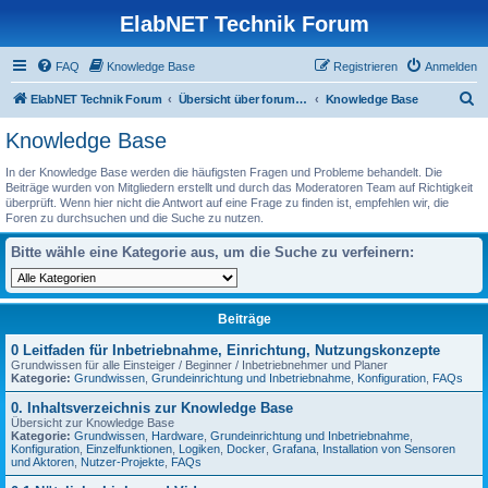
ElabNET Technik Forum
FAQ
Knowledge Base
Registrieren
Anmelden
S
ElabNET Technik Forum
Übersicht über forum.timberwolf.io
Knowledge Base
u
Knowledge Base
c
In der Knowledge Base werden die häufigsten Fragen und Probleme behandelt. Die
h
Beiträge wurden von Mitgliedern erstellt und durch das Moderatoren Team auf Richtigkeit
überprüft. Wenn hier nicht die Antwort auf eine Frage zu finden ist, empfehlen wir, die
e
Foren zu durchsuchen und die Suche zu nutzen.
Bitte wähle eine Kategorie aus, um die Suche zu verfeinern:
Beiträge
0 Leitfaden für Inbetriebnahme, Einrichtung, Nutzungskonzepte
Grundwissen für alle Einsteiger / Beginner / Inbetriebnehmer und Planer
Kategorie:
Grundwissen
,
Grundeinrichtung und Inbetriebnahme
,
Konfiguration
,
FAQs
0. Inhaltsverzeichnis zur Knowledge Base
Übersicht zur Knowledge Base
Kategorie:
Grundwissen
,
Hardware
,
Grundeinrichtung und Inbetriebnahme
,
Konfiguration
,
Einzelfunktionen
,
Logiken
,
Docker
,
Grafana
,
Installation von Sensoren
und Aktoren
,
Nutzer-Projekte
,
FAQs