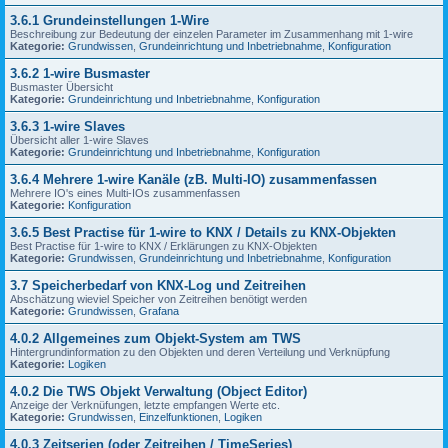
3.6.1 Grundeinstellungen 1-Wire
Beschreibung zur Bedeutung der einzelen Parameter im Zusammenhang mit 1-wire
Kategorie:
Grundwissen
,
Grundeinrichtung und Inbetriebnahme
,
Konfiguration
3.6.2 1-wire Busmaster
Busmaster Übersicht
Kategorie:
Grundeinrichtung und Inbetriebnahme
,
Konfiguration
3.6.3 1-wire Slaves
Übersicht aller 1-wire Slaves
Kategorie:
Grundeinrichtung und Inbetriebnahme
,
Konfiguration
3.6.4 Mehrere 1-wire Kanäle (zB. Multi-IO) zusammenfassen
Mehrere IO's eines Multi-IOs zusammenfassen
Kategorie:
Konfiguration
3.6.5 Best Practise für 1-wire to KNX / Details zu KNX-Objekten
Best Practise für 1-wire to KNX / Erklärungen zu KNX-Objekten
Kategorie:
Grundwissen
,
Grundeinrichtung und Inbetriebnahme
,
Konfiguration
3.7 Speicherbedarf von KNX-Log und Zeitreihen
Abschätzung wieviel Speicher von Zeitreihen benötigt werden
Kategorie:
Grundwissen
,
Grafana
4.0.2 Allgemeines zum Objekt-System am TWS
Hintergrundinformation zu den Objekten und deren Verteilung und Verknüpfung
Kategorie:
Logiken
4.0.2 Die TWS Objekt Verwaltung (Object Editor)
Anzeige der Verknüfungen, letzte empfangen Werte etc.
Kategorie:
Grundwissen
,
Einzelfunktionen
,
Logiken
4.0.3 Zeitserien (oder Zeitreihen / TimeSeries)