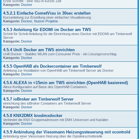
Erste Schritte - eine Visu in kurzer Zeit
Kategorie:
Docker
4.5.2.1 Einfache CometVisu in 30sec erstellen
Kurzanleitung zur Erstellung einer einfachen Visualisierung
Kategorie:
Docker
,
Nutzer-Projekte
4.5.3 Anleitung für EDOMI im Docker am TWS
Schritt für Schritt Anleitung für die Einrichtung eines Docker mit EDOMI am Timberwolf
Server
Kategorie:
Docker
4.5.4 Unifi Docker am TWS einrichten
Unifi Docker - Stabiles WLAN zum Consumer Preis - ein Lösungsvorschlag
Kategorie:
Docker
4.5.5 OpenHAB als Dockercontainer am Timberwolf
Anleitung zur Installation von OpenHAB am Timberwolf Server als Docker
Kategorie:
Docker
4.5.6 ALEXA in <15min am TWS einrichten (OpenHAB basierend)
Alexa Konfiguration auf Basis des OpenHAB Containers.
Kategorie:
Docker
4.5.7 ioBroker am Timberwolf Server
einrichtung des ioBroker Containers am Timberwolf Server
Kategorie:
Docker
4.5.8 KNX2DMX knxdmxdocker
Verbindet die KNX Gruppenadressen mit DMX Universen und Kanälen
Kategorie:
Docker
4.5.9 Anbindung der Viessmann Heizungssteuerung mit vcontrold
Anbindung einer Viessmann Heizung über die Optolinkschnittstelle