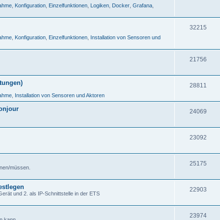
nahme
,
Konfiguration
,
Einzelfunktionen
,
Logiken
,
Docker
,
Grafana
,
32215
nahme
,
Konfiguration
,
Einzelfunktionen
,
Installation von Sensoren und
21756
tungen)
28811
nahme
,
Installation von Sensoren und Aktoren
onjour
24069
23092
25175
önnen/müssen.
estlegen
22903
ät und 2. als IP-Schnittstelle in der ETS
23974
n kann.