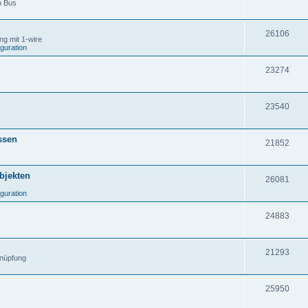
m Bus
26106
g mit 1-wire
iguration
23274
23540
ssen
21852
Objekten
26081
iguration
24883
21293
knüpfung
25950