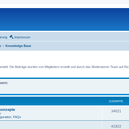
ärung
Impressum
o
Knowledge Base
lt. Die Beiträge wurden von Mitgliedern erstellt und durch das Moderatoren Team auf Richti
nern:
ZUGRIFFE
skonzepte
34021
r
iguration
,
FAQs
41922