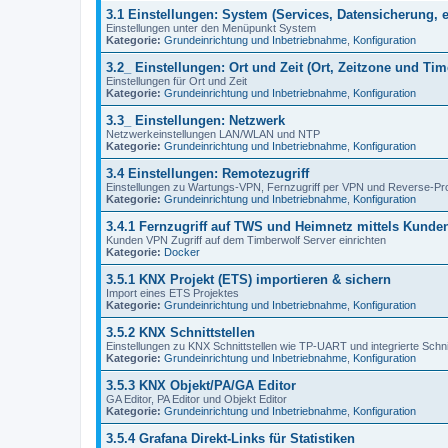
3.1 Einstellungen: System (Services, Datensicherung, e
Einstellungen unter den Menüpunkt System
Kategorie:
Grundeinrichtung und Inbetriebnahme
,
Konfiguration
3.2_ Einstellungen: Ort und Zeit (Ort, Zeitzone und Ti
Einstellungen für Ort und Zeit
Kategorie:
Grundeinrichtung und Inbetriebnahme
,
Konfiguration
3.3_ Einstellungen: Netzwerk
Netzwerkeinstellungen LAN/WLAN und NTP
Kategorie:
Grundeinrichtung und Inbetriebnahme
,
Konfiguration
3.4 Einstellungen: Remotezugriff
Einstellungen zu Wartungs-VPN, Fernzugriff per VPN und Reverse-Pr
Kategorie:
Grundeinrichtung und Inbetriebnahme
,
Konfiguration
3.4.1 Fernzugriff auf TWS und Heimnetz mittels Kund
Kunden VPN Zugriff auf dem Timberwolf Server einrichten
Kategorie:
Docker
3.5.1 KNX Projekt (ETS) importieren & sichern
Import eines ETS Projektes
Kategorie:
Grundeinrichtung und Inbetriebnahme
,
Konfiguration
3.5.2 KNX Schnittstellen
Einstellungen zu KNX Schnittstellen wie TP-UART und integrierte Schnit
Kategorie:
Grundeinrichtung und Inbetriebnahme
,
Konfiguration
3.5.3 KNX Objekt/PA/GA Editor
GA Editor, PA Editor und Objekt Editor
Kategorie:
Grundeinrichtung und Inbetriebnahme
,
Konfiguration
3.5.4 Grafana Direkt-Links für Statistiken