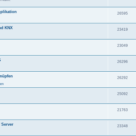
plikation
26595
und KNX
23419
23049
S
26296
knüpfen
26292
ken
25092
21763
 Server
23348