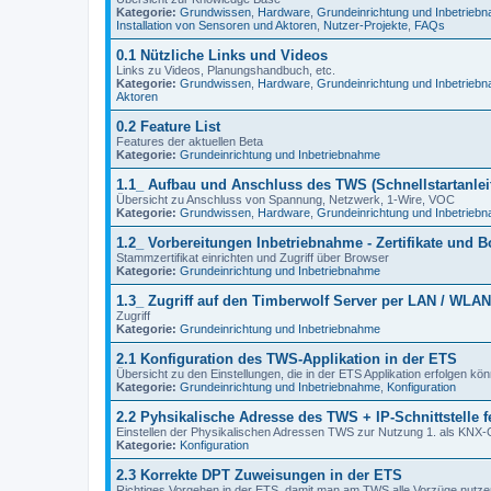
Kategorie:
Grundwissen
,
Hardware
,
Grundeinrichtung und Inbetrieb
Installation von Sensoren und Aktoren
,
Nutzer-Projekte
,
FAQs
0.1 Nützliche Links und Videos
Links zu Videos, Planungshandbuch, etc.
Kategorie:
Grundwissen
,
Hardware
,
Grundeinrichtung und Inbetrieb
Aktoren
0.2 Feature List
Features der aktuellen Beta
Kategorie:
Grundeinrichtung und Inbetriebnahme
1.1_ Aufbau und Anschluss des TWS (Schnellstartanlei
Übersicht zu Anschluss von Spannung, Netzwerk, 1-Wire, VOC
Kategorie:
Grundwissen
,
Hardware
,
Grundeinrichtung und Inbetrieb
1.2_ Vorbereitungen Inbetriebnahme - Zertifikate und B
Stammzertifikat einrichten und Zugriff über Browser
Kategorie:
Grundeinrichtung und Inbetriebnahme
1.3_ Zugriff auf den Timberwolf Server per LAN / WLAN
Zugriff
Kategorie:
Grundeinrichtung und Inbetriebnahme
2.1 Konfiguration des TWS-Applikation in der ETS
Übersicht zu den Einstellungen, die in der ETS Applikation erfolgen k
Kategorie:
Grundeinrichtung und Inbetriebnahme
,
Konfiguration
2.2 Pyhsikalische Adresse des TWS + IP-Schnittstelle f
Einstellen der Physikalischen Adressen TWS zur Nutzung 1. als KNX-Ger
Kategorie:
Konfiguration
2.3 Korrekte DPT Zuweisungen in der ETS
Richtiges Vorgehen in der ETS, damit man am TWS alle Vorzüge nutze