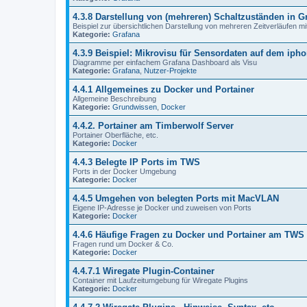
4.3.8 Darstellung von (mehreren) Schaltzuständen in G
Beispiel zur übersichtlichen Darstellung von mehreren Zeitverläufen mi
Kategorie:
Grafana
4.3.9 Beispiel: Mikrovisu für Sensordaten auf dem iph
Diagramme per einfachem Grafana Dashboard als Visu
Kategorie:
Grafana
,
Nutzer-Projekte
4.4.1 Allgemeines zu Docker und Portainer
Allgemeine Beschreibung
Kategorie:
Grundwissen
,
Docker
4.4.2. Portainer am Timberwolf Server
Portainer Oberfläche, etc.
Kategorie:
Docker
4.4.3 Belegte IP Ports im TWS
Ports in der Docker Umgebung
Kategorie:
Docker
4.4.5 Umgehen von belegten Ports mit MacVLAN
Eigene IP-Adresse je Docker und zuweisen von Ports
Kategorie:
Docker
4.4.6 Häufige Fragen zu Docker und Portainer am TWS
Fragen rund um Docker & Co.
Kategorie:
Docker
4.4.7.1 Wiregate Plugin-Container
Container mit Laufzeitumgebung für Wiregate Plugins
Kategorie:
Docker