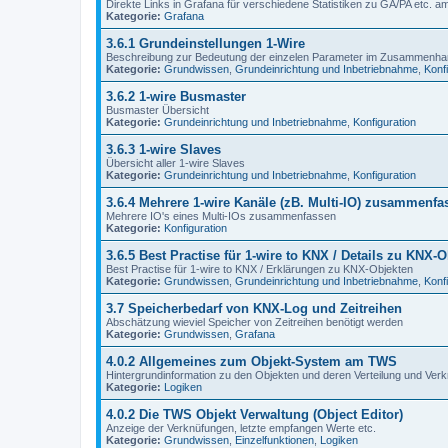
Direkte Links in Grafana für verschiedene Statistiken zu GA/PA etc. a
Kategorie:
Grafana
3.6.1 Grundeinstellungen 1-Wire
Beschreibung zur Bedeutung der einzelen Parameter im Zusammenhan
Kategorie:
Grundwissen
,
Grundeinrichtung und Inbetriebnahme
,
Konf
3.6.2 1-wire Busmaster
Busmaster Übersicht
Kategorie:
Grundeinrichtung und Inbetriebnahme
,
Konfiguration
3.6.3 1-wire Slaves
Übersicht aller 1-wire Slaves
Kategorie:
Grundeinrichtung und Inbetriebnahme
,
Konfiguration
3.6.4 Mehrere 1-wire Kanäle (zB. Multi-IO) zusammenfa
Mehrere IO's eines Multi-IOs zusammenfassen
Kategorie:
Konfiguration
3.6.5 Best Practise für 1-wire to KNX / Details zu KNX-
Best Practise für 1-wire to KNX / Erklärungen zu KNX-Objekten
Kategorie:
Grundwissen
,
Grundeinrichtung und Inbetriebnahme
,
Konf
3.7 Speicherbedarf von KNX-Log und Zeitreihen
Abschätzung wieviel Speicher von Zeitreihen benötigt werden
Kategorie:
Grundwissen
,
Grafana
4.0.2 Allgemeines zum Objekt-System am TWS
Hintergrundinformation zu den Objekten und deren Verteilung und Ver
Kategorie:
Logiken
4.0.2 Die TWS Objekt Verwaltung (Object Editor)
Anzeige der Verknüfungen, letzte empfangen Werte etc.
Kategorie:
Grundwissen
,
Einzelfunktionen
,
Logiken