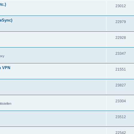
tc.)
23012
meSync)
22979
22928
23347
oxy
en VPN
21551
23827
23304
tstellen
23512
22542