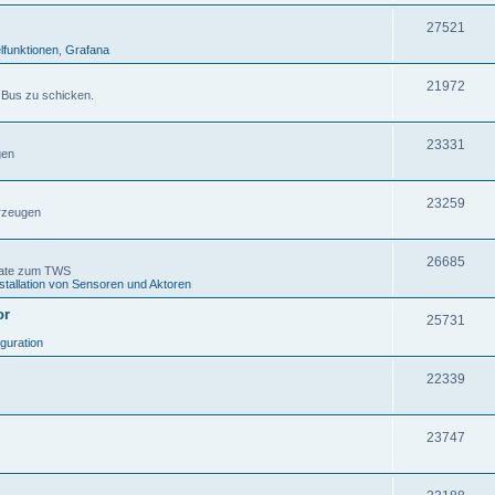
27521
lfunktionen
,
Grafana
21972
 Bus zu schicken.
23331
gen
23259
rzeugen
26685
gate zum TWS
stallation von Sensoren und Aktoren
or
25731
iguration
22339
23747