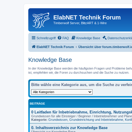
ElabNET Technik Forum
Timberwolf Server, BlitzART & 1-Wire
Schnellzugriff
FAQ
Knowledge Base
Datenschutzerkl
ElabNET Technik Forum
Übersicht über forum.timberwolf.i
Knowledge Base
In der Knowledge Base werden die häufigsten Fragen und Probleme behande
ist, empfehlen wir, die Foren zu durchsuchen und die Suche zu nutzen.
Bitte wähle eine Kategorie aus, um die Suche zu verfei
BEITRÄGE
0 Leitfaden für Inbetriebnahme, Einrichtung, Nutzung
Grundwissen für alle Einsteiger / Beginner / Inbetriebnehmer und Plane
Kategorie:
Grundwissen
,
Grundeinrichtung und Inbetriebnahme
,
Konf
0. Inhaltsverzeichnis zur Knowledge Base
Übersicht zur Knowledge Base