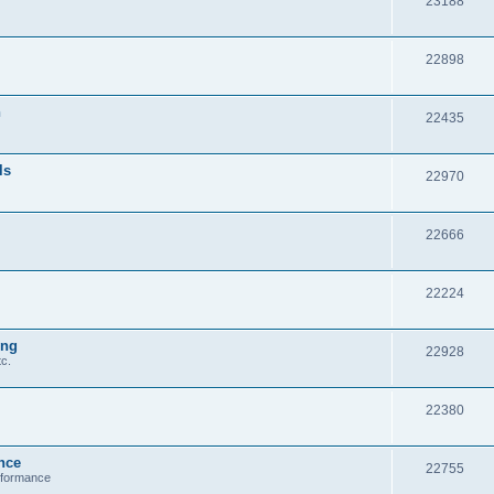
23188
22898
n
22435
ls
22970
22666
22224
ung
22928
c.
22380
nce
22755
erformance