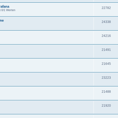
rafana
22782
t 0/1 Werten
one
24338
24216
21491
21645
23223
21488
21920