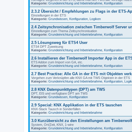
Kategorie:
Grundeinrichtung und Inbetriebnahme
,
Konfiguration
2.3.2 Übersicht / Empfehlungen zu Flags in der ETS-Ap
Einstellungen in der ETS
Kategorie:
Grundwissen
,
Konfiguration
,
Logiken
2.4 Zeitsynchronisation zwischen Timberwolf Server 
Einstellungen zum Thema Zeitsynchronisation
Kategorie:
Grundeinrichtung und Inbetriebnahme
,
Konfiguration
2.5 Lösungsweg für ETS4 User
ETS4 DPT Zuweisung
Kategorie:
Grundeinrichtung und Inbetriebnahme
,
Konfiguration
2.6 Installieren der Timberwolf Importer App in der ET
ETS Addon zum Import von GA, etc.
Kategorie:
Grundeinrichtung und Inbetriebnahme
,
Konfiguration
2.7 Best Practise: Alle GA in der ETS mit Objekten ver
Vorgehen zum Verknüpfen alle KNX GA mit TWS Objekten in der ETS
Kategorie:
Grundeinrichtung und Inbetriebnahme
,
Konfiguration
,
Logi
2.8 KNX Datenpunkttypen (DPT) am TWS
DPT, EIS und verfügbare DPT am TWS
Kategorie:
Grundwissen
,
Konfiguration
2.9 Special: KNX Applikation in der ETS tauschen
KNX-Stack Tausch in Sonderfällen
Kategorie:
Grundeinrichtung und Inbetriebnahme
3.0 Kurzübersicht zu den Einstellungen am Timberwolf
System, Ort/Zeit, KNX, 1-wire
Kategorie:
Grundeinrichtung und Inbetriebnahme
,
Konfiguration