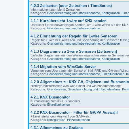
4.0.3 Zeitserien (oder Zeitreihen / TimeSeries)
Informationen zum Menü Zeitserien
Kategorie:
Grundeinrichtung und Inbetriebnahme
,
Konfiguration
,
Einze
4.1.1 Kurzübersicht 1-wire auf KNX senden
Übersicht für die notwendingen Schritte, um 1-wire Werte auf den KNX
Kategorie:
Grundeinrichtung und Inbetriebnahme
4.1.2 Einrichtung der Regeln für 1-wire Sensoren
Regeln für 1-wire bez. Auslesen und Speicherung der Sensoren festle
Kategorie:
Grundeinrichtung und Inbetriebnahme
,
Konfiguration
4.1.3 Diagramme zu 1-wire Sensoren (Zeitserien)
Einfache Diagramme aus den Werten angeschlossenener Sensoren e
Kategorie:
Grundeinrichtung und Inbetriebnahme
,
Konfiguration
4.1.4 Migration vom WireGate Server
Vorgehen zum Übertragen der Sensoren inkl. RRD und GA vom Wire
Kategorie:
Grundeinrichtung und Inbetriebnahme
,
Einzelfunktionen
,
In
4.2.0 Allgemeines zu KNX GA, Objekten und Busmonit
Hintergrundinformation was wofür dient und wie zusammenhängt.
Kategorie:
Grundwissen
,
Grundeinrichtung und Inbetriebnahme
,
Konf
4.2.1 KNX Busmonitor
Kurzanleitung zum KNX Busmonitor
Kategorie:
Einzelfunktionen
4.2.2 KNX-Busmonitor - Filter für GA/PA Auswahl
Filtereinstellungen, Auswahl von GA/PA etc.
Kategorie:
Konfiguration
,
Einzelfunktionen
4.3.1 Allgemeines zu Grafana