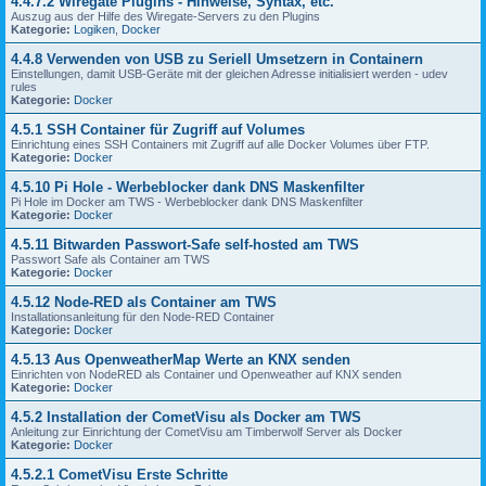
4.4.7.2 Wiregate Plugins - Hinweise, Syntax, etc.
Auszug aus der Hilfe des Wiregate-Servers zu den Plugins
Kategorie:
Logiken
,
Docker
4.4.8 Verwenden von USB zu Seriell Umsetzern in Containern
Einstellungen, damit USB-Geräte mit der gleichen Adresse initialisiert werden - udev
rules
Kategorie:
Docker
4.5.1 SSH Container für Zugriff auf Volumes
Einrichtung eines SSH Containers mit Zugriff auf alle Docker Volumes über FTP.
Kategorie:
Docker
4.5.10 Pi Hole - Werbeblocker dank DNS Maskenfilter
Pi Hole im Docker am TWS - Werbeblocker dank DNS Maskenfilter
Kategorie:
Docker
4.5.11 Bitwarden Passwort-Safe self-hosted am TWS
Passwort Safe als Container am TWS
Kategorie:
Docker
4.5.12 Node-RED als Container am TWS
Installationsanleitung für den Node-RED Container
Kategorie:
Docker
4.5.13 Aus OpenweatherMap Werte an KNX senden
Einrichten von NodeRED als Container und Openweather auf KNX senden
Kategorie:
Docker
4.5.2 Installation der CometVisu als Docker am TWS
Anleitung zur Einrichtung der CometVisu am Timberwolf Server als Docker
Kategorie:
Docker
4.5.2.1 CometVisu Erste Schritte