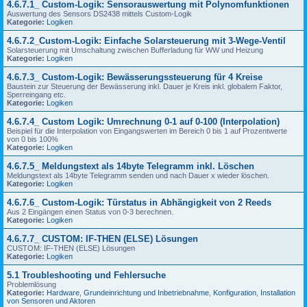
4.6.7.1_ Custom-Logik: Sensorauswertung mit Polynomfunktionen
Auswertung des Sensors DS2438 mittels Custom-Logik
Kategorie:
Logiken
4.6.7.2_Custom-Logik: Einfache Solarsteuerung mit 3-Wege-Ventil
Solarsteuerung mit Umschaltung zwischen Bufferladung für WW und Heizung
Kategorie:
Logiken
4.6.7.3_ Custom-Logik: Bewässerungssteuerung für 4 Kreise
Baustein zur Steuerung der Bewässerung inkl. Dauer je Kreis inkl. globalem Faktor,
Sperreingang etc.
Kategorie:
Logiken
4.6.7.4_ Custom Logik: Umrechnung 0-1 auf 0-100 (Interpolation)
Beispiel für die Interpolation von Eingangswerten im Bereich 0 bis 1 auf Prozentwerte
von 0 bis 100%
Kategorie:
Logiken
4.6.7.5_ Meldungstext als 14byte Telegramm inkl. Löschen
Meldungstext als 14byte Telegramm senden und nach Dauer x wieder löschen.
Kategorie:
Logiken
4.6.7.6_ Custom-Logik: Türstatus in Abhängigkeit von 2 Reeds
Aus 2 Eingängen einen Status von 0-3 berechnen.
Kategorie:
Logiken
4.6.7.7_ CUSTOM: IF-THEN (ELSE) Lösungen
CUSTOM: IF-THEN (ELSE) Lösungen
Kategorie:
Logiken
5.1 Troubleshooting und Fehlersuche
Problemlösung
Kategorie:
Hardware
,
Grundeinrichtung und Inbetriebnahme
,
Konfiguration
,
Installation
von Sensoren und Aktoren