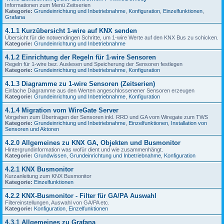
Informationen zum Menü Zeitserien
Kategorie:
Grundeinrichtung und Inbetriebnahme
,
Konfiguration
,
Einzelfunktionen
,
Grafana
4.1.1 Kurzübersicht 1-wire auf KNX senden
Übersicht für die notwendingen Schritte, um 1-wire Werte auf den KNX Bus zu schicken.
Kategorie:
Grundeinrichtung und Inbetriebnahme
4.1.2 Einrichtung der Regeln für 1-wire Sensoren
Regeln für 1-wire bez. Auslesen und Speicherung der Sensoren festlegen
Kategorie:
Grundeinrichtung und Inbetriebnahme
,
Konfiguration
4.1.3 Diagramme zu 1-wire Sensoren (Zeitserien)
Einfache Diagramme aus den Werten angeschlossenener Sensoren erzeugen
Kategorie:
Grundeinrichtung und Inbetriebnahme
,
Konfiguration
4.1.4 Migration vom WireGate Server
Vorgehen zum Übertragen der Sensoren inkl. RRD und GA vom Wiregate zum TWS
Kategorie:
Grundeinrichtung und Inbetriebnahme
,
Einzelfunktionen
,
Installation von
Sensoren und Aktoren
4.2.0 Allgemeines zu KNX GA, Objekten und Busmonitor
Hintergrundinformation was wofür dient und wie zusammenhängt.
Kategorie:
Grundwissen
,
Grundeinrichtung und Inbetriebnahme
,
Konfiguration
4.2.1 KNX Busmonitor
Kurzanleitung zum KNX Busmonitor
Kategorie:
Einzelfunktionen
4.2.2 KNX-Busmonitor - Filter für GA/PA Auswahl
Filtereinstellungen, Auswahl von GA/PA etc.
Kategorie:
Konfiguration
,
Einzelfunktionen
4.3.1 Allgemeines zu Grafana