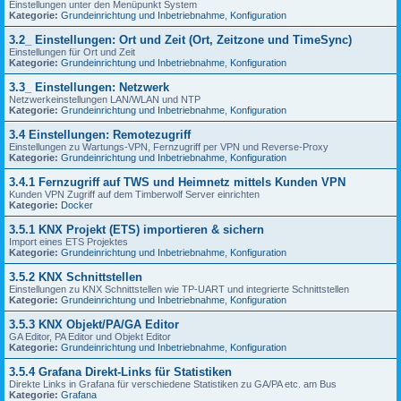
Einstellungen unter den Menüpunkt System
Kategorie:
Grundeinrichtung und Inbetriebnahme
,
Konfiguration
3.2_ Einstellungen: Ort und Zeit (Ort, Zeitzone und TimeSync)
Einstellungen für Ort und Zeit
Kategorie:
Grundeinrichtung und Inbetriebnahme
,
Konfiguration
3.3_ Einstellungen: Netzwerk
Netzwerkeinstellungen LAN/WLAN und NTP
Kategorie:
Grundeinrichtung und Inbetriebnahme
,
Konfiguration
3.4 Einstellungen: Remotezugriff
Einstellungen zu Wartungs-VPN, Fernzugriff per VPN und Reverse-Proxy
Kategorie:
Grundeinrichtung und Inbetriebnahme
,
Konfiguration
3.4.1 Fernzugriff auf TWS und Heimnetz mittels Kunden VPN
Kunden VPN Zugriff auf dem Timberwolf Server einrichten
Kategorie:
Docker
3.5.1 KNX Projekt (ETS) importieren & sichern
Import eines ETS Projektes
Kategorie:
Grundeinrichtung und Inbetriebnahme
,
Konfiguration
3.5.2 KNX Schnittstellen
Einstellungen zu KNX Schnittstellen wie TP-UART und integrierte Schnittstellen
Kategorie:
Grundeinrichtung und Inbetriebnahme
,
Konfiguration
3.5.3 KNX Objekt/PA/GA Editor
GA Editor, PA Editor und Objekt Editor
Kategorie:
Grundeinrichtung und Inbetriebnahme
,
Konfiguration
3.5.4 Grafana Direkt-Links für Statistiken
Direkte Links in Grafana für verschiedene Statistiken zu GA/PA etc. am Bus
Kategorie:
Grafana