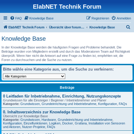
ElabNET Technik Forum
FAQ
Knowledge Base
Registrieren
Anmelden
S
ElabNET Technik Forum
Übersicht über forum.timberwolf.io
Knowledge Base
u
Knowledge Base
c
In der Knowledge Base werden die häufigsten Fragen und Probleme behandelt. Die
h
Beiträge wurden von Mitgliedern erstellt und durch das Moderatoren Team auf Richtigkeit
überprüft. Wenn hier nicht die Antwort auf eine Frage zu finden ist, empfehlen wir, die
e
Foren zu durchsuchen und die Suche zu nutzen.
Bitte wähle eine Kategorie aus, um die Suche zu verfeinern:
Beiträge
0 Leitfaden für Inbetriebnahme, Einrichtung, Nutzungskonzepte
Grundwissen für alle Einsteiger / Beginner / Inbetriebnehmer und Planer
Kategorie:
Grundwissen
,
Grundeinrichtung und Inbetriebnahme
,
Konfiguration
,
FAQs
0. Inhaltsverzeichnis zur Knowledge Base
Übersicht zur Knowledge Base
Kategorie:
Grundwissen
,
Hardware
,
Grundeinrichtung und Inbetriebnahme
,
Konfiguration
,
Einzelfunktionen
,
Logiken
,
Docker
,
Grafana
,
Installation von Sensoren
und Aktoren
,
Nutzer-Projekte
,
FAQs