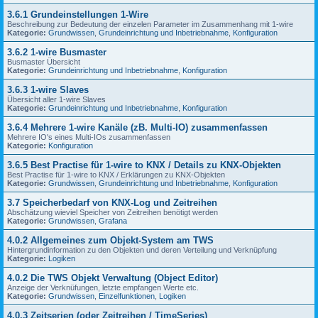
3.6.1 Grundeinstellungen 1-Wire
Beschreibung zur Bedeutung der einzelen Parameter im Zusammenhang mit 1-wire
Kategorie:
Grundwissen
,
Grundeinrichtung und Inbetriebnahme
,
Konfiguration
3.6.2 1-wire Busmaster
Busmaster Übersicht
Kategorie:
Grundeinrichtung und Inbetriebnahme
,
Konfiguration
3.6.3 1-wire Slaves
Übersicht aller 1-wire Slaves
Kategorie:
Grundeinrichtung und Inbetriebnahme
,
Konfiguration
3.6.4 Mehrere 1-wire Kanäle (zB. Multi-IO) zusammenfassen
Mehrere IO's eines Multi-IOs zusammenfassen
Kategorie:
Konfiguration
3.6.5 Best Practise für 1-wire to KNX / Details zu KNX-Objekten
Best Practise für 1-wire to KNX / Erklärungen zu KNX-Objekten
Kategorie:
Grundwissen
,
Grundeinrichtung und Inbetriebnahme
,
Konfiguration
3.7 Speicherbedarf von KNX-Log und Zeitreihen
Abschätzung wieviel Speicher von Zeitreihen benötigt werden
Kategorie:
Grundwissen
,
Grafana
4.0.2 Allgemeines zum Objekt-System am TWS
Hintergrundinformation zu den Objekten und deren Verteilung und Verknüpfung
Kategorie:
Logiken
4.0.2 Die TWS Objekt Verwaltung (Object Editor)
Anzeige der Verknüfungen, letzte empfangen Werte etc.
Kategorie:
Grundwissen
,
Einzelfunktionen
,
Logiken
4.0.3 Zeitserien (oder Zeitreihen / TimeSeries)