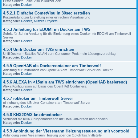
Erste Schritte - eine Visu in kurzer Zeit
Kategorie:
Docker
4.5.2.1 Einfache CometVisu in 30sec erstellen
Kurzanleitung zur Erstellung einer einfachen Visualisierung
Kategorie:
Docker
,
Nutzer-Projekte
4.5.3 Anleitung für EDOMI im Docker am TWS
Schritt für Schritt Anleitung für die Einrichtung eines Docker mit EDOMI am Timberwolf
Server
Kategorie:
Docker
4.5.4 Unifi Docker am TWS einrichten
Unifi Docker - Stabiles WLAN zum Consumer Preis - ein Lösungsvorschlag
Kategorie:
Docker
4.5.5 OpenHAB als Dockercontainer am Timberwolf
Anleitung zur Installation von OpenHAB am Timberwolf Server als Docker
Kategorie:
Docker
4.5.6 ALEXA in <15min am TWS einrichten (OpenHAB basierend)
Alexa Konfiguration auf Basis des OpenHAB Containers.
Kategorie:
Docker
4.5.7 ioBroker am Timberwolf Server
einrichtung des ioBroker Containers am Timberwolf Server
Kategorie:
Docker
4.5.8 KNX2DMX knxdmxdocker
Verbindet die KNX Gruppenadressen mit DMX Universen und Kanälen
Kategorie:
Docker
4.5.9 Anbindung der Viessmann Heizungssteuerung mit vcontrold
Anbindung einer Viessmann Heizung über die Optolinkschnittstelle