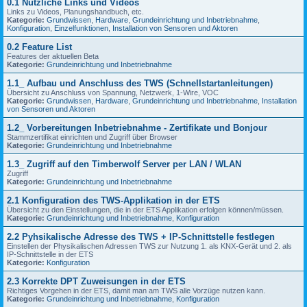
0.1 Nützliche Links und Videos
Links zu Videos, Planungshandbuch, etc.
Kategorie:
Grundwissen
,
Hardware
,
Grundeinrichtung und Inbetriebnahme
,
Konfiguration
,
Einzelfunktionen
,
Installation von Sensoren und Aktoren
0.2 Feature List
Features der aktuellen Beta
Kategorie:
Grundeinrichtung und Inbetriebnahme
1.1_ Aufbau und Anschluss des TWS (Schnellstartanleitungen)
Übersicht zu Anschluss von Spannung, Netzwerk, 1-Wire, VOC
Kategorie:
Grundwissen
,
Hardware
,
Grundeinrichtung und Inbetriebnahme
,
Installation
von Sensoren und Aktoren
1.2_ Vorbereitungen Inbetriebnahme - Zertifikate und Bonjour
Stammzertifikat einrichten und Zugriff über Browser
Kategorie:
Grundeinrichtung und Inbetriebnahme
1.3_ Zugriff auf den Timberwolf Server per LAN / WLAN
Zugriff
Kategorie:
Grundeinrichtung und Inbetriebnahme
2.1 Konfiguration des TWS-Applikation in der ETS
Übersicht zu den Einstellungen, die in der ETS Applikation erfolgen können/müssen.
Kategorie:
Grundeinrichtung und Inbetriebnahme
,
Konfiguration
2.2 Pyhsikalische Adresse des TWS + IP-Schnittstelle festlegen
Einstellen der Physikalischen Adressen TWS zur Nutzung 1. als KNX-Gerät und 2. als
IP-Schnittstelle in der ETS
Kategorie:
Konfiguration
2.3 Korrekte DPT Zuweisungen in der ETS
Richtiges Vorgehen in der ETS, damit man am TWS alle Vorzüge nutzen kann.
Kategorie:
Grundeinrichtung und Inbetriebnahme
,
Konfiguration