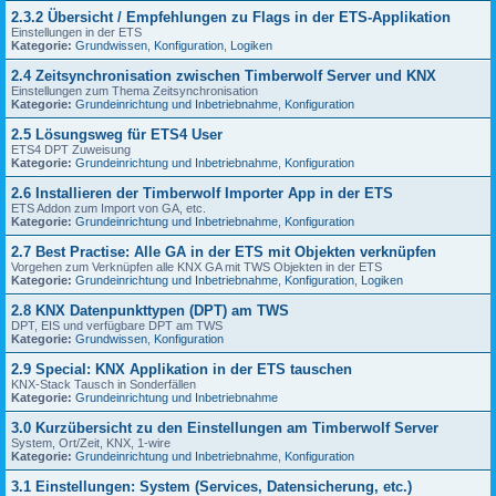
2.3.2 Übersicht / Empfehlungen zu Flags in der ETS-Applikation
Einstellungen in der ETS
Kategorie:
Grundwissen
,
Konfiguration
,
Logiken
2.4 Zeitsynchronisation zwischen Timberwolf Server und KNX
Einstellungen zum Thema Zeitsynchronisation
Kategorie:
Grundeinrichtung und Inbetriebnahme
,
Konfiguration
2.5 Lösungsweg für ETS4 User
ETS4 DPT Zuweisung
Kategorie:
Grundeinrichtung und Inbetriebnahme
,
Konfiguration
2.6 Installieren der Timberwolf Importer App in der ETS
ETS Addon zum Import von GA, etc.
Kategorie:
Grundeinrichtung und Inbetriebnahme
,
Konfiguration
2.7 Best Practise: Alle GA in der ETS mit Objekten verknüpfen
Vorgehen zum Verknüpfen alle KNX GA mit TWS Objekten in der ETS
Kategorie:
Grundeinrichtung und Inbetriebnahme
,
Konfiguration
,
Logiken
2.8 KNX Datenpunkttypen (DPT) am TWS
DPT, EIS und verfügbare DPT am TWS
Kategorie:
Grundwissen
,
Konfiguration
2.9 Special: KNX Applikation in der ETS tauschen
KNX-Stack Tausch in Sonderfällen
Kategorie:
Grundeinrichtung und Inbetriebnahme
3.0 Kurzübersicht zu den Einstellungen am Timberwolf Server
System, Ort/Zeit, KNX, 1-wire
Kategorie:
Grundeinrichtung und Inbetriebnahme
,
Konfiguration
3.1 Einstellungen: System (Services, Datensicherung, etc.)