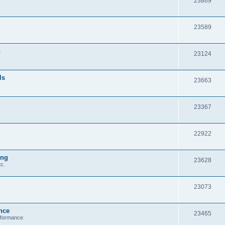
23869
23589
n
23124
ls
23663
23367
22922
ung
23628
c.
23073
nce
23465
erformance