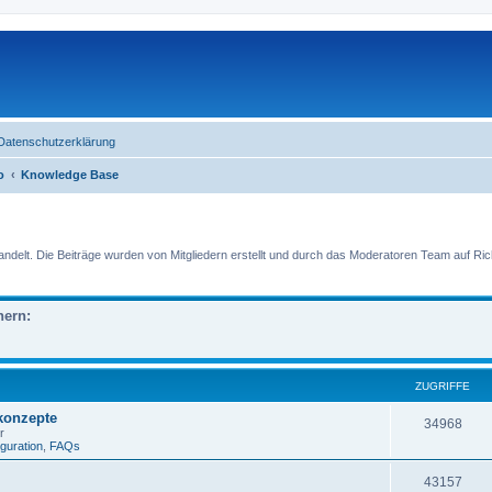
Datenschutzerklärung
o
Knowledge Base
lt. Die Beiträge wurden von Mitgliedern erstellt und durch das Moderatoren Team auf Richti
nern:
ZUGRIFFE
skonzepte
34968
r
iguration
,
FAQs
43157