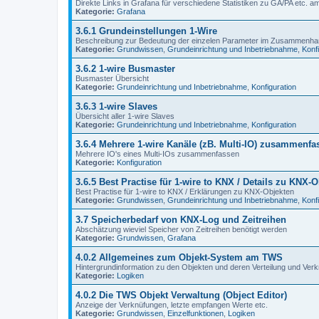
Direkte Links in Grafana für verschiedene Statistiken zu GA/PA etc. a
Kategorie:
Grafana
3.6.1 Grundeinstellungen 1-Wire
Beschreibung zur Bedeutung der einzelen Parameter im Zusammenhan
Kategorie:
Grundwissen
,
Grundeinrichtung und Inbetriebnahme
,
Konf
3.6.2 1-wire Busmaster
Busmaster Übersicht
Kategorie:
Grundeinrichtung und Inbetriebnahme
,
Konfiguration
3.6.3 1-wire Slaves
Übersicht aller 1-wire Slaves
Kategorie:
Grundeinrichtung und Inbetriebnahme
,
Konfiguration
3.6.4 Mehrere 1-wire Kanäle (zB. Multi-IO) zusammenfa
Mehrere IO's eines Multi-IOs zusammenfassen
Kategorie:
Konfiguration
3.6.5 Best Practise für 1-wire to KNX / Details zu KNX-
Best Practise für 1-wire to KNX / Erklärungen zu KNX-Objekten
Kategorie:
Grundwissen
,
Grundeinrichtung und Inbetriebnahme
,
Konf
3.7 Speicherbedarf von KNX-Log und Zeitreihen
Abschätzung wieviel Speicher von Zeitreihen benötigt werden
Kategorie:
Grundwissen
,
Grafana
4.0.2 Allgemeines zum Objekt-System am TWS
Hintergrundinformation zu den Objekten und deren Verteilung und Ver
Kategorie:
Logiken
4.0.2 Die TWS Objekt Verwaltung (Object Editor)
Anzeige der Verknüfungen, letzte empfangen Werte etc.
Kategorie:
Grundwissen
,
Einzelfunktionen
,
Logiken