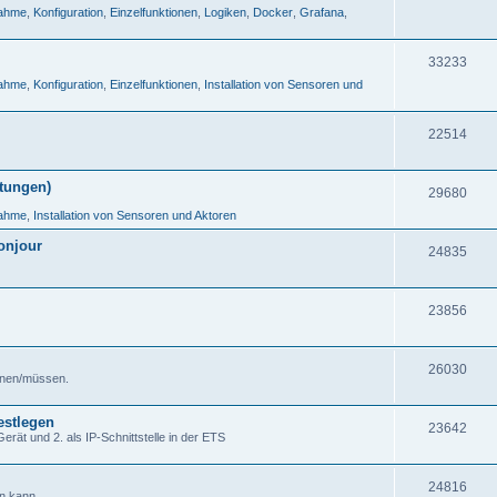
nahme
,
Konfiguration
,
Einzelfunktionen
,
Logiken
,
Docker
,
Grafana
,
33233
nahme
,
Konfiguration
,
Einzelfunktionen
,
Installation von Sensoren und
22514
tungen)
29680
nahme
,
Installation von Sensoren und Aktoren
onjour
24835
23856
26030
önnen/müssen.
estlegen
23642
ät und 2. als IP-Schnittstelle in der ETS
24816
n kann.