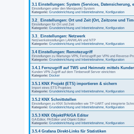
3.1 Einstellungen: System (Services, Datensicherung, e
Einstellungen unter den Menüpunkt System
Kategorie:
Grundeinrichtung und Inbetriebnahme
,
Konfiguration
3.2_ Einstellungen: Ort und Zeit (Ort, Zeitzone und Ti
Einstellungen für Ort und Zeit
Kategorie:
Grundeinrichtung und Inbetriebnahme
,
Konfiguration
3.3_ Einstellungen: Netzwerk
Netzwerkeinstellungen LAN/WLAN und NTP
Kategorie:
Grundeinrichtung und Inbetriebnahme
,
Konfiguration
3.4 Einstellungen: Remotezugriff
Einstellungen zu Wartungs-VPN, Fernzugriff per VPN und Reverse-Pr
Kategorie:
Grundeinrichtung und Inbetriebnahme
,
Konfiguration
3.4.1 Fernzugriff auf TWS und Heimnetz mittels Kund
Kunden VPN Zugriff auf dem Timberwolf Server einrichten
Kategorie:
Docker
3.5.1 KNX Projekt (ETS) importieren & sichern
Import eines ETS Projektes
Kategorie:
Grundeinrichtung und Inbetriebnahme
,
Konfiguration
3.5.2 KNX Schnittstellen
Einstellungen zu KNX Schnittstellen wie TP-UART und integrierte Schnit
Kategorie:
Grundeinrichtung und Inbetriebnahme
,
Konfiguration
3.5.3 KNX Objekt/PA/GA Editor
GA Editor, PA Editor und Objekt Editor
Kategorie:
Grundeinrichtung und Inbetriebnahme
,
Konfiguration
3.5.4 Grafana Direkt-Links für Statistiken