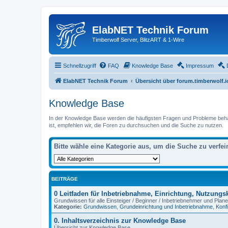
ElabNET Technik Forum
Timberwolf Server, BlitzART & 1-Wire
Schnellzugriff
FAQ
Knowledge Base
Impressum
ElabNET Technik Forum
Übersicht über forum.timberwolf.i
Knowledge Base
In der Knowledge Base werden die häufigsten Fragen und Probleme behande
ist, empfehlen wir, die Foren zu durchsuchen und die Suche zu nutzen.
Bitte wähle eine Kategorie aus, um die Suche zu verfei
BEITRÄGE
0 Leitfaden für Inbetriebnahme, Einrichtung, Nutzung
Grundwissen für alle Einsteiger / Beginner / Inbetriebnehmer und Plane
Kategorie:
Grundwissen
,
Grundeinrichtung und Inbetriebnahme
,
Konf
0. Inhaltsverzeichnis zur Knowledge Base
Übersicht zur Knowledge Base