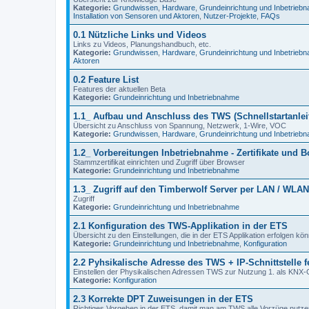
Kategorie:
Grundwissen
,
Hardware
,
Grundeinrichtung und Inbetrieb
Installation von Sensoren und Aktoren
,
Nutzer-Projekte
,
FAQs
0.1 Nützliche Links und Videos
Links zu Videos, Planungshandbuch, etc.
Kategorie:
Grundwissen
,
Hardware
,
Grundeinrichtung und Inbetrieb
Aktoren
0.2 Feature List
Features der aktuellen Beta
Kategorie:
Grundeinrichtung und Inbetriebnahme
1.1_ Aufbau und Anschluss des TWS (Schnellstartanlei
Übersicht zu Anschluss von Spannung, Netzwerk, 1-Wire, VOC
Kategorie:
Grundwissen
,
Hardware
,
Grundeinrichtung und Inbetrieb
1.2_ Vorbereitungen Inbetriebnahme - Zertifikate und B
Stammzertifikat einrichten und Zugriff über Browser
Kategorie:
Grundeinrichtung und Inbetriebnahme
1.3_ Zugriff auf den Timberwolf Server per LAN / WLAN
Zugriff
Kategorie:
Grundeinrichtung und Inbetriebnahme
2.1 Konfiguration des TWS-Applikation in der ETS
Übersicht zu den Einstellungen, die in der ETS Applikation erfolgen k
Kategorie:
Grundeinrichtung und Inbetriebnahme
,
Konfiguration
2.2 Pyhsikalische Adresse des TWS + IP-Schnittstelle f
Einstellen der Physikalischen Adressen TWS zur Nutzung 1. als KNX-Ger
Kategorie:
Konfiguration
2.3 Korrekte DPT Zuweisungen in der ETS
Richtiges Vorgehen in der ETS, damit man am TWS alle Vorzüge nutze