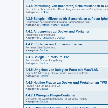
4.3.8 Darstellung von (mehreren) Schaltzuständen in G
Beispiel zur übersichtlichen Darstellung von mehreren Zeitverläufen mi
Kategorie:
Grafana
4.3.9 Beispiel: Mikrovisu für Sensordaten auf dem iph
Diagramme per einfachem Grafana Dashboard als Visu
Kategorie:
Grafana
,
Nutzer-Projekte
4.4.1 Allgemeines zu Docker und Portainer
Allgemeine Beschreibung
Kategorie:
Grundwissen
,
Docker
4.4.2. Portainer am Timberwolf Server
Portainer Oberfläche, etc.
Kategorie:
Docker
4.4.3 Belegte IP Ports im TWS
Ports in der Docker Umgebung
Kategorie:
Docker
4.4.5 Umgehen von belegten Ports mit MacVLAN
Eigene IP-Adresse je Docker und zuweisen von Ports
Kategorie:
Docker
4.4.6 Häufige Fragen zu Docker und Portainer am TWS
Fragen rund um Docker & Co.
Kategorie:
Docker
4.4.7.1 Wiregate Plugin-Container
Container mit Laufzeitumgebung für Wiregate Plugins
Kategorie:
Docker