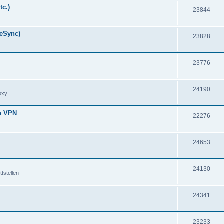
tc.)
23844
meSync)
23828
23776
24190
oxy
en VPN
22276
24653
24130
tstellen
24341
23233