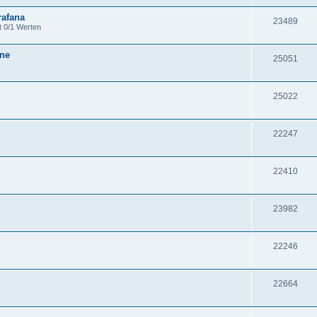
rafana
23489
t 0/1 Werten
one
25051
25022
22247
22410
23982
22246
22664