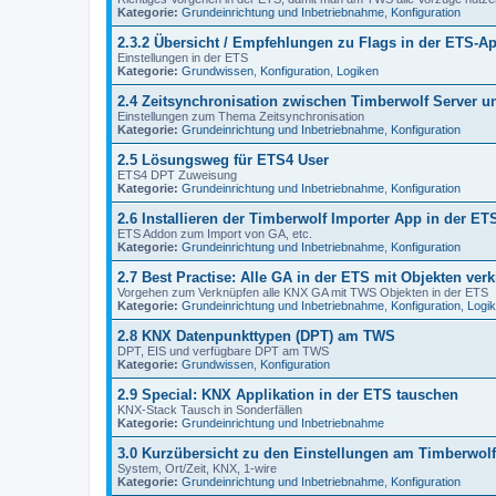
Kategorie:
Grundeinrichtung und Inbetriebnahme
,
Konfiguration
2.3.2 Übersicht / Empfehlungen zu Flags in der ETS-Ap
Einstellungen in der ETS
Kategorie:
Grundwissen
,
Konfiguration
,
Logiken
2.4 Zeitsynchronisation zwischen Timberwolf Server 
Einstellungen zum Thema Zeitsynchronisation
Kategorie:
Grundeinrichtung und Inbetriebnahme
,
Konfiguration
2.5 Lösungsweg für ETS4 User
ETS4 DPT Zuweisung
Kategorie:
Grundeinrichtung und Inbetriebnahme
,
Konfiguration
2.6 Installieren der Timberwolf Importer App in der ET
ETS Addon zum Import von GA, etc.
Kategorie:
Grundeinrichtung und Inbetriebnahme
,
Konfiguration
2.7 Best Practise: Alle GA in der ETS mit Objekten ver
Vorgehen zum Verknüpfen alle KNX GA mit TWS Objekten in der ETS
Kategorie:
Grundeinrichtung und Inbetriebnahme
,
Konfiguration
,
Logi
2.8 KNX Datenpunkttypen (DPT) am TWS
DPT, EIS und verfügbare DPT am TWS
Kategorie:
Grundwissen
,
Konfiguration
2.9 Special: KNX Applikation in der ETS tauschen
KNX-Stack Tausch in Sonderfällen
Kategorie:
Grundeinrichtung und Inbetriebnahme
3.0 Kurzübersicht zu den Einstellungen am Timberwolf
System, Ort/Zeit, KNX, 1-wire
Kategorie:
Grundeinrichtung und Inbetriebnahme
,
Konfiguration