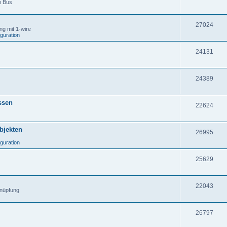
m Bus
27024
g mit 1-wire
iguration
24131
24389
ssen
22624
Objekten
26995
iguration
25629
22043
knüpfung
26797