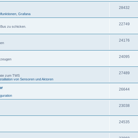
28432
lfunktionen
,
Grafana
22749
 Bus zu schicken.
24176
gen
24095
rzeugen
27489
gate zum TWS
stallation von Sensoren und Aktoren
or
26644
iguration
23038
24535