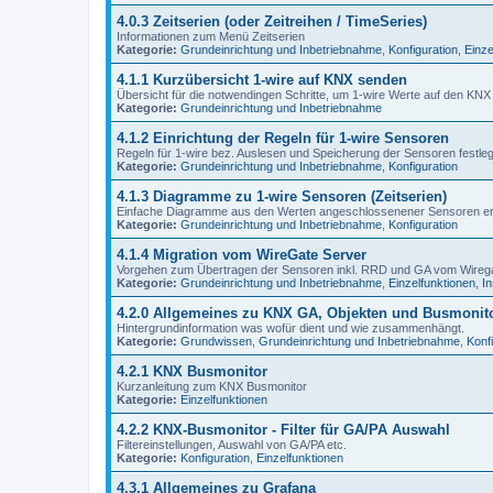
4.0.3 Zeitserien (oder Zeitreihen / TimeSeries)
Informationen zum Menü Zeitserien
Kategorie:
Grundeinrichtung und Inbetriebnahme
,
Konfiguration
,
Einze
4.1.1 Kurzübersicht 1-wire auf KNX senden
Übersicht für die notwendingen Schritte, um 1-wire Werte auf den KNX
Kategorie:
Grundeinrichtung und Inbetriebnahme
4.1.2 Einrichtung der Regeln für 1-wire Sensoren
Regeln für 1-wire bez. Auslesen und Speicherung der Sensoren festle
Kategorie:
Grundeinrichtung und Inbetriebnahme
,
Konfiguration
4.1.3 Diagramme zu 1-wire Sensoren (Zeitserien)
Einfache Diagramme aus den Werten angeschlossenener Sensoren e
Kategorie:
Grundeinrichtung und Inbetriebnahme
,
Konfiguration
4.1.4 Migration vom WireGate Server
Vorgehen zum Übertragen der Sensoren inkl. RRD und GA vom Wire
Kategorie:
Grundeinrichtung und Inbetriebnahme
,
Einzelfunktionen
,
In
4.2.0 Allgemeines zu KNX GA, Objekten und Busmonit
Hintergrundinformation was wofür dient und wie zusammenhängt.
Kategorie:
Grundwissen
,
Grundeinrichtung und Inbetriebnahme
,
Konf
4.2.1 KNX Busmonitor
Kurzanleitung zum KNX Busmonitor
Kategorie:
Einzelfunktionen
4.2.2 KNX-Busmonitor - Filter für GA/PA Auswahl
Filtereinstellungen, Auswahl von GA/PA etc.
Kategorie:
Konfiguration
,
Einzelfunktionen
4.3.1 Allgemeines zu Grafana