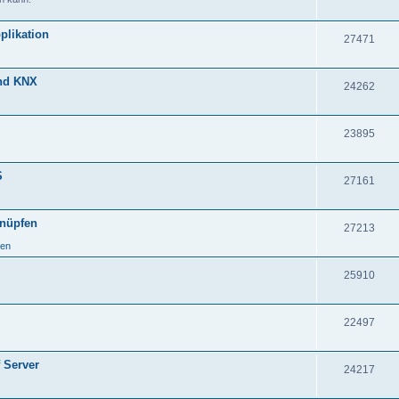
plikation
27471
und KNX
24262
23895
S
27161
knüpfen
27213
ken
25910
22497
 Server
24217