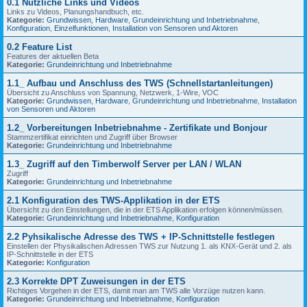
0.1 Nützliche Links und Videos
Links zu Videos, Planungshandbuch, etc.
Kategorie:
Grundwissen
,
Hardware
,
Grundeinrichtung und Inbetriebnahme
,
Konfiguration
,
Einzelfunktionen
,
Installation von Sensoren und Aktoren
0.2 Feature List
Features der aktuellen Beta
Kategorie:
Grundeinrichtung und Inbetriebnahme
1.1_ Aufbau und Anschluss des TWS (Schnellstartanleitungen)
Übersicht zu Anschluss von Spannung, Netzwerk, 1-Wire, VOC
Kategorie:
Grundwissen
,
Hardware
,
Grundeinrichtung und Inbetriebnahme
,
Installation
von Sensoren und Aktoren
1.2_ Vorbereitungen Inbetriebnahme - Zertifikate und Bonjour
Stammzertifikat einrichten und Zugriff über Browser
Kategorie:
Grundeinrichtung und Inbetriebnahme
1.3_ Zugriff auf den Timberwolf Server per LAN / WLAN
Zugriff
Kategorie:
Grundeinrichtung und Inbetriebnahme
2.1 Konfiguration des TWS-Applikation in der ETS
Übersicht zu den Einstellungen, die in der ETS Applikation erfolgen können/müssen.
Kategorie:
Grundeinrichtung und Inbetriebnahme
,
Konfiguration
2.2 Pyhsikalische Adresse des TWS + IP-Schnittstelle festlegen
Einstellen der Physikalischen Adressen TWS zur Nutzung 1. als KNX-Gerät und 2. als
IP-Schnittstelle in der ETS
Kategorie:
Konfiguration
2.3 Korrekte DPT Zuweisungen in der ETS
Richtiges Vorgehen in der ETS, damit man am TWS alle Vorzüge nutzen kann.
Kategorie:
Grundeinrichtung und Inbetriebnahme
,
Konfiguration