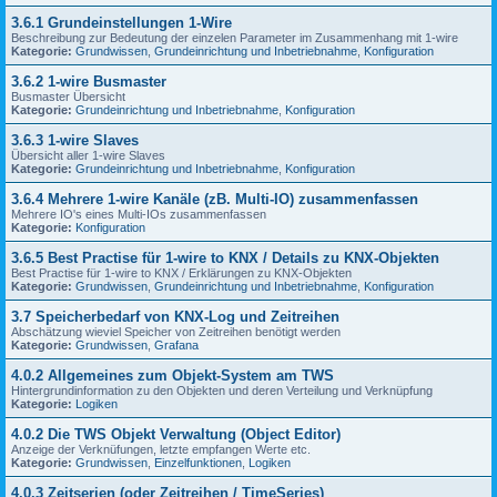
3.6.1 Grundeinstellungen 1-Wire
Beschreibung zur Bedeutung der einzelen Parameter im Zusammenhang mit 1-wire
Kategorie:
Grundwissen
,
Grundeinrichtung und Inbetriebnahme
,
Konfiguration
3.6.2 1-wire Busmaster
Busmaster Übersicht
Kategorie:
Grundeinrichtung und Inbetriebnahme
,
Konfiguration
3.6.3 1-wire Slaves
Übersicht aller 1-wire Slaves
Kategorie:
Grundeinrichtung und Inbetriebnahme
,
Konfiguration
3.6.4 Mehrere 1-wire Kanäle (zB. Multi-IO) zusammenfassen
Mehrere IO's eines Multi-IOs zusammenfassen
Kategorie:
Konfiguration
3.6.5 Best Practise für 1-wire to KNX / Details zu KNX-Objekten
Best Practise für 1-wire to KNX / Erklärungen zu KNX-Objekten
Kategorie:
Grundwissen
,
Grundeinrichtung und Inbetriebnahme
,
Konfiguration
3.7 Speicherbedarf von KNX-Log und Zeitreihen
Abschätzung wieviel Speicher von Zeitreihen benötigt werden
Kategorie:
Grundwissen
,
Grafana
4.0.2 Allgemeines zum Objekt-System am TWS
Hintergrundinformation zu den Objekten und deren Verteilung und Verknüpfung
Kategorie:
Logiken
4.0.2 Die TWS Objekt Verwaltung (Object Editor)
Anzeige der Verknüfungen, letzte empfangen Werte etc.
Kategorie:
Grundwissen
,
Einzelfunktionen
,
Logiken
4.0.3 Zeitserien (oder Zeitreihen / TimeSeries)