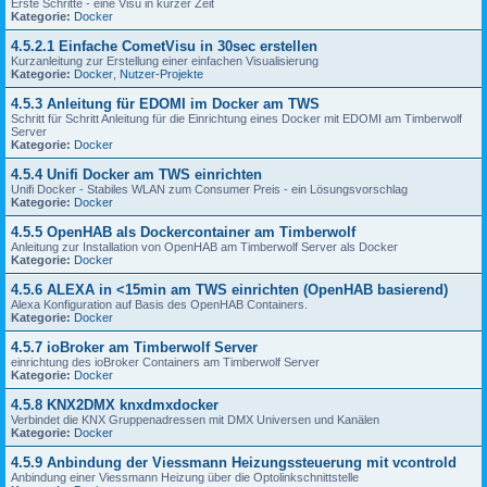
Erste Schritte - eine Visu in kurzer Zeit
Kategorie:
Docker
4.5.2.1 Einfache CometVisu in 30sec erstellen
Kurzanleitung zur Erstellung einer einfachen Visualisierung
Kategorie:
Docker
,
Nutzer-Projekte
4.5.3 Anleitung für EDOMI im Docker am TWS
Schritt für Schritt Anleitung für die Einrichtung eines Docker mit EDOMI am Timberwolf
Server
Kategorie:
Docker
4.5.4 Unifi Docker am TWS einrichten
Unifi Docker - Stabiles WLAN zum Consumer Preis - ein Lösungsvorschlag
Kategorie:
Docker
4.5.5 OpenHAB als Dockercontainer am Timberwolf
Anleitung zur Installation von OpenHAB am Timberwolf Server als Docker
Kategorie:
Docker
4.5.6 ALEXA in <15min am TWS einrichten (OpenHAB basierend)
Alexa Konfiguration auf Basis des OpenHAB Containers.
Kategorie:
Docker
4.5.7 ioBroker am Timberwolf Server
einrichtung des ioBroker Containers am Timberwolf Server
Kategorie:
Docker
4.5.8 KNX2DMX knxdmxdocker
Verbindet die KNX Gruppenadressen mit DMX Universen und Kanälen
Kategorie:
Docker
4.5.9 Anbindung der Viessmann Heizungssteuerung mit vcontrold
Anbindung einer Viessmann Heizung über die Optolinkschnittstelle