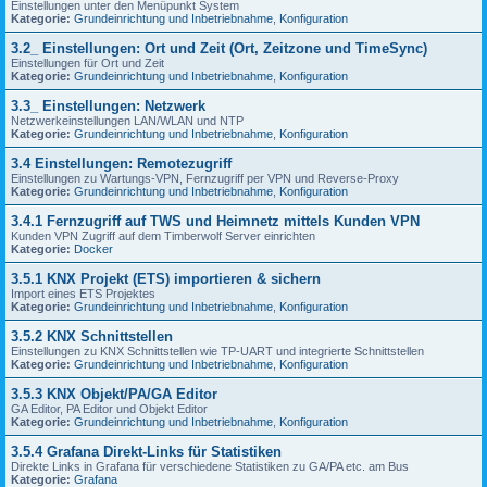
Einstellungen unter den Menüpunkt System
Kategorie:
Grundeinrichtung und Inbetriebnahme
,
Konfiguration
3.2_ Einstellungen: Ort und Zeit (Ort, Zeitzone und TimeSync)
Einstellungen für Ort und Zeit
Kategorie:
Grundeinrichtung und Inbetriebnahme
,
Konfiguration
3.3_ Einstellungen: Netzwerk
Netzwerkeinstellungen LAN/WLAN und NTP
Kategorie:
Grundeinrichtung und Inbetriebnahme
,
Konfiguration
3.4 Einstellungen: Remotezugriff
Einstellungen zu Wartungs-VPN, Fernzugriff per VPN und Reverse-Proxy
Kategorie:
Grundeinrichtung und Inbetriebnahme
,
Konfiguration
3.4.1 Fernzugriff auf TWS und Heimnetz mittels Kunden VPN
Kunden VPN Zugriff auf dem Timberwolf Server einrichten
Kategorie:
Docker
3.5.1 KNX Projekt (ETS) importieren & sichern
Import eines ETS Projektes
Kategorie:
Grundeinrichtung und Inbetriebnahme
,
Konfiguration
3.5.2 KNX Schnittstellen
Einstellungen zu KNX Schnittstellen wie TP-UART und integrierte Schnittstellen
Kategorie:
Grundeinrichtung und Inbetriebnahme
,
Konfiguration
3.5.3 KNX Objekt/PA/GA Editor
GA Editor, PA Editor und Objekt Editor
Kategorie:
Grundeinrichtung und Inbetriebnahme
,
Konfiguration
3.5.4 Grafana Direkt-Links für Statistiken
Direkte Links in Grafana für verschiedene Statistiken zu GA/PA etc. am Bus
Kategorie:
Grafana