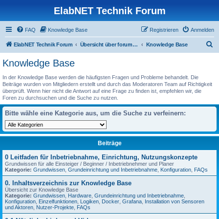
ElabNET Technik Forum
FAQ
Knowledge Base
Registrieren
Anmelden
S
ElabNET Technik Forum
Übersicht über forum.timberwolf.io
Knowledge Base
u
Knowledge Base
c
In der Knowledge Base werden die häufigsten Fragen und Probleme behandelt. Die
h
Beiträge wurden von Mitgliedern erstellt und durch das Moderatoren Team auf Richtigkeit
überprüft. Wenn hier nicht die Antwort auf eine Frage zu finden ist, empfehlen wir, die
e
Foren zu durchsuchen und die Suche zu nutzen.
Bitte wähle eine Kategorie aus, um die Suche zu verfeinern:
Beiträge
0 Leitfaden für Inbetriebnahme, Einrichtung, Nutzungskonzepte
Grundwissen für alle Einsteiger / Beginner / Inbetriebnehmer und Planer
Kategorie:
Grundwissen
,
Grundeinrichtung und Inbetriebnahme
,
Konfiguration
,
FAQs
0. Inhaltsverzeichnis zur Knowledge Base
Übersicht zur Knowledge Base
Kategorie:
Grundwissen
,
Hardware
,
Grundeinrichtung und Inbetriebnahme
,
Konfiguration
,
Einzelfunktionen
,
Logiken
,
Docker
,
Grafana
,
Installation von Sensoren
und Aktoren
,
Nutzer-Projekte
,
FAQs