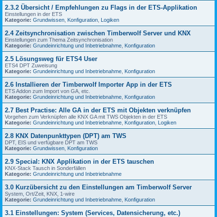
2.3.2 Übersicht / Empfehlungen zu Flags in der ETS-Applikation
Einstellungen in der ETS
Kategorie:
Grundwissen
,
Konfiguration
,
Logiken
2.4 Zeitsynchronisation zwischen Timberwolf Server und KNX
Einstellungen zum Thema Zeitsynchronisation
Kategorie:
Grundeinrichtung und Inbetriebnahme
,
Konfiguration
2.5 Lösungsweg für ETS4 User
ETS4 DPT Zuweisung
Kategorie:
Grundeinrichtung und Inbetriebnahme
,
Konfiguration
2.6 Installieren der Timberwolf Importer App in der ETS
ETS Addon zum Import von GA, etc.
Kategorie:
Grundeinrichtung und Inbetriebnahme
,
Konfiguration
2.7 Best Practise: Alle GA in der ETS mit Objekten verknüpfen
Vorgehen zum Verknüpfen alle KNX GA mit TWS Objekten in der ETS
Kategorie:
Grundeinrichtung und Inbetriebnahme
,
Konfiguration
,
Logiken
2.8 KNX Datenpunkttypen (DPT) am TWS
DPT, EIS und verfügbare DPT am TWS
Kategorie:
Grundwissen
,
Konfiguration
2.9 Special: KNX Applikation in der ETS tauschen
KNX-Stack Tausch in Sonderfällen
Kategorie:
Grundeinrichtung und Inbetriebnahme
3.0 Kurzübersicht zu den Einstellungen am Timberwolf Server
System, Ort/Zeit, KNX, 1-wire
Kategorie:
Grundeinrichtung und Inbetriebnahme
,
Konfiguration
3.1 Einstellungen: System (Services, Datensicherung, etc.)