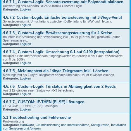
4.6.7.1_ Custom-Logik: Sensorauswertung mit Polynomfunktionen
Auswertung des Sensors DS2438 mittels Custom-Logik
Kategorie:
Logiken
4.6.7.2_Custom-Logik: Einfache Solarsteuerung mit 3-Wege-Ventil
Solarsteuerung mit Umschaltung zwischen Bufferladung für WW und Heizung
Kategorie:
Logiken
4.6.7.3_ Custom-Logik: Bewässerungssteuerung für 4 Kreise
Baustein zur Steuerung der Bewässerung inkl. Dauer je Kreis inkl. globalem Faktor,
Sperreingang etc.
Kategorie:
Logiken
4.6.7.4_ Custom Logik: Umrechnung 0-1 auf 0-100 (Interpolation)
Beispiel für die Interpolation von Eingangswerten im Bereich 0 bis 1 auf Prozentwerte
von 0 bis 100%
Kategorie:
Logiken
4.6.7.5_ Meldungstext als 14byte Telegramm inkl. Löschen
Meldungstext als 14byte Telegramm senden und nach Dauer x wieder löschen.
Kategorie:
Logiken
4.6.7.6_ Custom-Logik: Türstatus in Abhängigkeit von 2 Reeds
Aus 2 Eingängen einen Status von 0-3 berechnen.
Kategorie:
Logiken
4.6.7.7_ CUSTOM: IF-THEN (ELSE) Lösungen
CUSTOM: IF-THEN (ELSE) Lösungen
Kategorie:
Logiken
5.1 Troubleshooting und Fehlersuche
Problemlösung
Kategorie:
Hardware
,
Grundeinrichtung und Inbetriebnahme
,
Konfiguration
,
Installation
von Sensoren und Aktoren