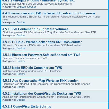
4.4.7.2 Wiregate Plugins - Hinweise, Syntax, etc.
Auszug aus der Hilfe des Wiregate-Servers zu den Plugins
Kategorie:
Logiken
,
Docker
4.4.8 Verwenden von USB zu Seriell Umsetzern in Containern
Einstellungen, damit USB-Geräte mit der gleichen Adresse initialisiert werden - udev
rules
Kategorie:
Docker
4.5.1 SSH Container für Zugriff auf Volumes
Einrichtung eines SSH Containers mit Zugriff auf alle Docker Volumes über FTP.
Kategorie:
Docker
4.5.10 Pi Hole - Werbeblocker dank DNS Maskenfilter
Pi Hole im Docker am TWS - Werbeblocker dank DNS Maskenfilter
Kategorie:
Docker
4.5.11 Bitwarden Passwort-Safe self-hosted am TWS
Passwort Safe als Container am TWS
Kategorie:
Docker
4.5.12 Node-RED als Container am TWS
Installationsanleitung für den Node-RED Container
Kategorie:
Docker
4.5.13 Aus OpenweatherMap Werte an KNX senden
Einrichten von NodeRED als Container und Openweather auf KNX senden
Kategorie:
Docker
4.5.2 Installation der CometVisu als Docker am TWS
Anleitung zur Einrichtung der CometVisu am Timberwolf Server als Docker
Kategorie:
Docker
4.5.2.1 CometVisu Erste Schritte