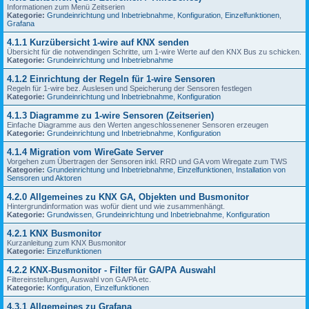
Informationen zum Menü Zeitserien
Kategorie:
Grundeinrichtung und Inbetriebnahme
,
Konfiguration
,
Einzelfunktionen
,
Grafana
4.1.1 Kurzübersicht 1-wire auf KNX senden
Übersicht für die notwendingen Schritte, um 1-wire Werte auf den KNX Bus zu schicken.
Kategorie:
Grundeinrichtung und Inbetriebnahme
4.1.2 Einrichtung der Regeln für 1-wire Sensoren
Regeln für 1-wire bez. Auslesen und Speicherung der Sensoren festlegen
Kategorie:
Grundeinrichtung und Inbetriebnahme
,
Konfiguration
4.1.3 Diagramme zu 1-wire Sensoren (Zeitserien)
Einfache Diagramme aus den Werten angeschlossenener Sensoren erzeugen
Kategorie:
Grundeinrichtung und Inbetriebnahme
,
Konfiguration
4.1.4 Migration vom WireGate Server
Vorgehen zum Übertragen der Sensoren inkl. RRD und GA vom Wiregate zum TWS
Kategorie:
Grundeinrichtung und Inbetriebnahme
,
Einzelfunktionen
,
Installation von
Sensoren und Aktoren
4.2.0 Allgemeines zu KNX GA, Objekten und Busmonitor
Hintergrundinformation was wofür dient und wie zusammenhängt.
Kategorie:
Grundwissen
,
Grundeinrichtung und Inbetriebnahme
,
Konfiguration
4.2.1 KNX Busmonitor
Kurzanleitung zum KNX Busmonitor
Kategorie:
Einzelfunktionen
4.2.2 KNX-Busmonitor - Filter für GA/PA Auswahl
Filtereinstellungen, Auswahl von GA/PA etc.
Kategorie:
Konfiguration
,
Einzelfunktionen
4.3.1 Allgemeines zu Grafana