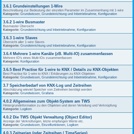
3.6.1 Grundeinstellungen 1-Wire
Beschreibung zur Bedeutung der einzelen Parameter im Zusammenhang mit 1-wire
Kategorie:
Grundwissen
,
Grundeinrichtung und Inbetriebnahme
,
Konfiguration
3.6.2 1-wire Busmaster
Busmaster Übersicht
Kategorie:
Grundeinrichtung und Inbetriebnahme
,
Konfiguration
3.6.3 1-wire Slaves
Übersicht aller 1-wire Slaves
Kategorie:
Grundeinrichtung und Inbetriebnahme
,
Konfiguration
3.6.4 Mehrere 1-wire Kanäle (zB. Multi-IO) zusammenfassen
Mehrere IO's eines Multi-IOs zusammenfassen
Kategorie:
Konfiguration
3.6.5 Best Practise für 1-wire to KNX / Details zu KNX-Objekten
Best Practise für 1-wire to KNX / Erklärungen zu KNX-Objekten
Kategorie:
Grundwissen
,
Grundeinrichtung und Inbetriebnahme
,
Konfiguration
3.7 Speicherbedarf von KNX-Log und Zeitreihen
Abschätzung wieviel Speicher von Zeitreihen benötigt werden
Kategorie:
Grundwissen
,
Grafana
4.0.2 Allgemeines zum Objekt-System am TWS
Hintergrundinformation zu den Objekten und deren Verteilung und Verknüpfung
Kategorie:
Logiken
4.0.2 Die TWS Objekt Verwaltung (Object Editor)
Anzeige der Verknüfungen, letzte empfangen Werte etc.
Kategorie:
Grundwissen
,
Einzelfunktionen
,
Logiken
4.0.3 Zeitserien (oder Zeitreihen / TimeSeries)