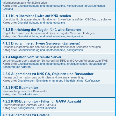
Informationen zum Menü Zeitserien
Kategorie:
Grundeinrichtung und Inbetriebnahme
,
Konfiguration
,
Einzelfunktionen
,
Grafana
4.1.1 Kurzübersicht 1-wire auf KNX senden
Übersicht für die notwendingen Schritte, um 1-wire Werte auf den KNX Bus zu schicken.
Kategorie:
Grundeinrichtung und Inbetriebnahme
4.1.2 Einrichtung der Regeln für 1-wire Sensoren
Regeln für 1-wire bez. Auslesen und Speicherung der Sensoren festlegen
Kategorie:
Grundeinrichtung und Inbetriebnahme
,
Konfiguration
4.1.3 Diagramme zu 1-wire Sensoren (Zeitserien)
Einfache Diagramme aus den Werten angeschlossenener Sensoren erzeugen
Kategorie:
Grundeinrichtung und Inbetriebnahme
,
Konfiguration
4.1.4 Migration vom WireGate Server
Vorgehen zum Übertragen der Sensoren inkl. RRD und GA vom Wiregate zum TWS
Kategorie:
Grundeinrichtung und Inbetriebnahme
,
Einzelfunktionen
,
Installation von
Sensoren und Aktoren
4.2.0 Allgemeines zu KNX GA, Objekten und Busmonitor
Hintergrundinformation was wofür dient und wie zusammenhängt.
Kategorie:
Grundwissen
,
Grundeinrichtung und Inbetriebnahme
,
Konfiguration
4.2.1 KNX Busmonitor
Kurzanleitung zum KNX Busmonitor
Kategorie:
Einzelfunktionen
4.2.2 KNX-Busmonitor - Filter für GA/PA Auswahl
Filtereinstellungen, Auswahl von GA/PA etc.
Kategorie:
Konfiguration
,
Einzelfunktionen
4.3.1 Allgemeines zu Grafana