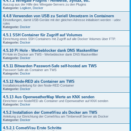
4.4.7.2 Wiregate Plugins - Hinweise, Syntax, etc.
Auszug aus der Hilfe des Wiregate-Servers zu den Plugins
Kategorie:
Logiken
,
Docker
4.4.8 Verwenden von USB zu Seriell Umsetzern in Containern
Einstellungen, damit USB-Geräte mit der gleichen Adresse initialisiert werden - udev
rules
Kategorie:
Docker
4.5.1 SSH Container für Zugriff auf Volumes
Einrichtung eines SSH Containers mit Zugriff auf alle Docker Volumes über FTP.
Kategorie:
Docker
4.5.10 Pi Hole - Werbeblocker dank DNS Maskenfilter
Pi Hole im Docker am TWS - Werbeblocker dank DNS Maskenfilter
Kategorie:
Docker
4.5.11 Bitwarden Passwort-Safe self-hosted am TWS
Passwort Safe als Container am TWS
Kategorie:
Docker
4.5.12 Node-RED als Container am TWS
Installationsanleitung für den Node-RED Container
Kategorie:
Docker
4.5.13 Aus OpenweatherMap Werte an KNX senden
Einrichten von NodeRED als Container und Openweather auf KNX senden
Kategorie:
Docker
4.5.2 Installation der CometVisu als Docker am TWS
Anleitung zur Einrichtung der CometVisu am Timberwolf Server als Docker
Kategorie:
Docker
4.5.2.1 CometVisu Erste Schritte