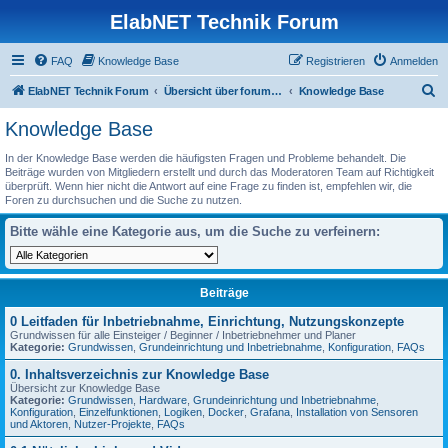
ElabNET Technik Forum
FAQ
Knowledge Base
Registrieren
Anmelden
S
ElabNET Technik Forum
Übersicht über forum.timberwolf.io
Knowledge Base
u
Knowledge Base
c
In der Knowledge Base werden die häufigsten Fragen und Probleme behandelt. Die
h
Beiträge wurden von Mitgliedern erstellt und durch das Moderatoren Team auf Richtigkeit
überprüft. Wenn hier nicht die Antwort auf eine Frage zu finden ist, empfehlen wir, die
e
Foren zu durchsuchen und die Suche zu nutzen.
Bitte wähle eine Kategorie aus, um die Suche zu verfeinern:
Beiträge
0 Leitfaden für Inbetriebnahme, Einrichtung, Nutzungskonzepte
Grundwissen für alle Einsteiger / Beginner / Inbetriebnehmer und Planer
Kategorie:
Grundwissen
,
Grundeinrichtung und Inbetriebnahme
,
Konfiguration
,
FAQs
0. Inhaltsverzeichnis zur Knowledge Base
Übersicht zur Knowledge Base
Kategorie:
Grundwissen
,
Hardware
,
Grundeinrichtung und Inbetriebnahme
,
Konfiguration
,
Einzelfunktionen
,
Logiken
,
Docker
,
Grafana
,
Installation von Sensoren
und Aktoren
,
Nutzer-Projekte
,
FAQs