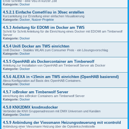
Erste Schritte - eine Visu in kurzer Zeit
Kategorie:
Docker
4.5.2.1 Einfache CometVisu in 30sec erstellen
Kurzanleitung zur Erstellung einer einfachen Visualisierung
Kategorie:
Docker
,
Nutzer-Projekte
4.5.3 Anleitung für EDOMI im Docker am TWS
Schritt für Schritt Anleitung für die Einrichtung eines Docker mit EDOMI am Timberwolf
Server
Kategorie:
Docker
4.5.4 Unifi Docker am TWS einrichten
Unifi Docker - Stabiles WLAN zum Consumer Preis - ein Lösungsvorschlag
Kategorie:
Docker
4.5.5 OpenHAB als Dockercontainer am Timberwolf
Anleitung zur Installation von OpenHAB am Timberwolf Server als Docker
Kategorie:
Docker
4.5.6 ALEXA in <15min am TWS einrichten (OpenHAB basierend)
Alexa Konfiguration auf Basis des OpenHAB Containers.
Kategorie:
Docker
4.5.7 ioBroker am Timberwolf Server
einrichtung des ioBroker Containers am Timberwolf Server
Kategorie:
Docker
4.5.8 KNX2DMX knxdmxdocker
Verbindet die KNX Gruppenadressen mit DMX Universen und Kanälen
Kategorie:
Docker
4.5.9 Anbindung der Viessmann Heizungssteuerung mit vcontrold
Anbindung einer Viessmann Heizung über die Optolinkschnittstelle