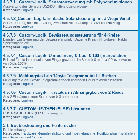
4.6.7.1_ Custom-Logik: Sensorauswertung mit Polynomfunktionen
Auswertung des Sensors DS2438 mittels Custom-Logik
Kategorie:
Logiken
4.6.7.2_Custom-Logik: Einfache Solarsteuerung mit 3-Wege-Ventil
Solarsteuerung mit Umschaltung zwischen Bufferladung für WW und Heizung
Kategorie:
Logiken
4.6.7.3_ Custom-Logik: Bewässerungssteuerung für 4 Kreise
Baustein zur Steuerung der Bewässerung inkl. Dauer je Kreis inkl. globalem Faktor,
Sperreingang etc.
Kategorie:
Logiken
4.6.7.4_ Custom Logik: Umrechnung 0-1 auf 0-100 (Interpolation)
Beispiel für die Interpolation von Eingangswerten im Bereich 0 bis 1 auf Prozentwerte
von 0 bis 100%
Kategorie:
Logiken
4.6.7.5_ Meldungstext als 14byte Telegramm inkl. Löschen
Meldungstext als 14byte Telegramm senden und nach Dauer x wieder löschen.
Kategorie:
Logiken
4.6.7.6_ Custom-Logik: Türstatus in Abhängigkeit von 2 Reeds
Aus 2 Eingängen einen Status von 0-3 berechnen.
Kategorie:
Logiken
4.6.7.7_ CUSTOM: IF-THEN (ELSE) Lösungen
CUSTOM: IF-THEN (ELSE) Lösungen
Kategorie:
Logiken
5.1 Troubleshooting und Fehlersuche
Problemlösung
Kategorie:
Hardware
,
Grundeinrichtung und Inbetriebnahme
,
Konfiguration
,
Installation
von Sensoren und Aktoren