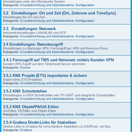
Einstellungen unter den Menüpunkt System
Kategorie:
Grundeinrichtung und Inbetriebnahme
,
Konfiguration
3.2_ Einstellungen: Ort und Zeit (Ort, Zeitzone und TimeSync)
Einstellungen für Ort und Zeit
Kategorie:
Grundeinrichtung und Inbetriebnahme
,
Konfiguration
3.3_ Einstellungen: Netzwerk
Netzwerkeinstellungen LAN/WLAN und NTP
Kategorie:
Grundeinrichtung und Inbetriebnahme
,
Konfiguration
3.4 Einstellungen: Remotezugriff
Einstellungen zu Wartungs-VPN, Fernzugriff per VPN und Reverse-Proxy
Kategorie:
Grundeinrichtung und Inbetriebnahme
,
Konfiguration
3.4.1 Fernzugriff auf TWS und Heimnetz mittels Kunden VPN
Kunden VPN Zugriff auf dem Timberwolf Server einrichten
Kategorie:
Docker
3.5.1 KNX Projekt (ETS) importieren & sichern
Import eines ETS Projektes
Kategorie:
Grundeinrichtung und Inbetriebnahme
,
Konfiguration
3.5.2 KNX Schnittstellen
Einstellungen zu KNX Schnittstellen wie TP-UART und integrierte Schnittstellen
Kategorie:
Grundeinrichtung und Inbetriebnahme
,
Konfiguration
3.5.3 KNX Objekt/PA/GA Editor
GA Editor, PA Editor und Objekt Editor
Kategorie:
Grundeinrichtung und Inbetriebnahme
,
Konfiguration
3.5.4 Grafana Direkt-Links für Statistiken
Direkte Links in Grafana für verschiedene Statistiken zu GA/PA etc. am Bus
Kategorie:
Grafana