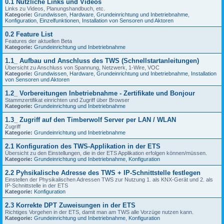
0.1 Nützliche Links und Videos
Links zu Videos, Planungshandbuch, etc.
Kategorie:
Grundwissen
,
Hardware
,
Grundeinrichtung und Inbetriebnahme
,
Konfiguration
,
Einzelfunktionen
,
Installation von Sensoren und Aktoren
0.2 Feature List
Features der aktuellen Beta
Kategorie:
Grundeinrichtung und Inbetriebnahme
1.1_ Aufbau und Anschluss des TWS (Schnellstartanleitungen)
Übersicht zu Anschluss von Spannung, Netzwerk, 1-Wire, VOC
Kategorie:
Grundwissen
,
Hardware
,
Grundeinrichtung und Inbetriebnahme
,
Installation
von Sensoren und Aktoren
1.2_ Vorbereitungen Inbetriebnahme - Zertifikate und Bonjour
Stammzertifikat einrichten und Zugriff über Browser
Kategorie:
Grundeinrichtung und Inbetriebnahme
1.3_ Zugriff auf den Timberwolf Server per LAN / WLAN
Zugriff
Kategorie:
Grundeinrichtung und Inbetriebnahme
2.1 Konfiguration des TWS-Applikation in der ETS
Übersicht zu den Einstellungen, die in der ETS Applikation erfolgen können/müssen.
Kategorie:
Grundeinrichtung und Inbetriebnahme
,
Konfiguration
2.2 Pyhsikalische Adresse des TWS + IP-Schnittstelle festlegen
Einstellen der Physikalischen Adressen TWS zur Nutzung 1. als KNX-Gerät und 2. als
IP-Schnittstelle in der ETS
Kategorie:
Konfiguration
2.3 Korrekte DPT Zuweisungen in der ETS
Richtiges Vorgehen in der ETS, damit man am TWS alle Vorzüge nutzen kann.
Kategorie:
Grundeinrichtung und Inbetriebnahme
,
Konfiguration