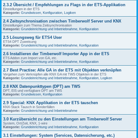
2.3.2 Übersicht / Empfehlungen zu Flags in der ETS-Applikation
Einstellungen in der ETS
Kategorie:
Grundwissen
,
Konfiguration
,
Logiken
2.4 Zeitsynchronisation zwischen Timberwolf Server und KNX
Einstellungen zum Thema Zeitsynchronisation
Kategorie:
Grundeinrichtung und Inbetriebnahme
,
Konfiguration
2.5 Lösungsweg für ETS4 User
ETS4 DPT Zuweisung
Kategorie:
Grundeinrichtung und Inbetriebnahme
,
Konfiguration
2.6 Installieren der Timberwolf Importer App in der ETS
ETS Addon zum Import von GA, etc.
Kategorie:
Grundeinrichtung und Inbetriebnahme
,
Konfiguration
2.7 Best Practise: Alle GA in der ETS mit Objekten verknüpfen
Vorgehen zum Verknüpfen alle KNX GA mit TWS Objekten in der ETS
Kategorie:
Grundeinrichtung und Inbetriebnahme
,
Konfiguration
,
Logiken
2.8 KNX Datenpunkttypen (DPT) am TWS
DPT, EIS und verfügbare DPT am TWS
Kategorie:
Grundwissen
,
Konfiguration
2.9 Special: KNX Applikation in der ETS tauschen
KNX-Stack Tausch in Sonderfällen
Kategorie:
Grundeinrichtung und Inbetriebnahme
3.0 Kurzübersicht zu den Einstellungen am Timberwolf Server
System, Ort/Zeit, KNX, 1-wire
Kategorie:
Grundeinrichtung und Inbetriebnahme
,
Konfiguration
3.1 Einstellungen: System (Services, Datensicherung, etc.)