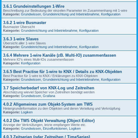
3.6.1 Grundeinstellungen 1-Wire
Beschreibung zur Bedeutung der einzelen Parameter im Zusammenhang mit 1-wire
Kategorie:
Grundwissen
,
Grundeinrichtung und Inbetriebnahme
,
Konfiguration
3.6.2 1-wire Busmaster
Busmaster Übersicht
Kategorie:
Grundeinrichtung und Inbetriebnahme
,
Konfiguration
3.6.3 1-wire Slaves
Übersicht aller 1-wire Slaves
Kategorie:
Grundeinrichtung und Inbetriebnahme
,
Konfiguration
3.6.4 Mehrere 1-wire Kanäle (zB. Multi-IO) zusammenfassen
Mehrere IO's eines Multi-IOs zusammenfassen
Kategorie:
Konfiguration
3.6.5 Best Practise für 1-wire to KNX / Details zu KNX-Objekten
Best Practise für 1-wire to KNX / Erklärungen zu KNX-Objekten
Kategorie:
Grundwissen
,
Grundeinrichtung und Inbetriebnahme
,
Konfiguration
3.7 Speicherbedarf von KNX-Log und Zeitreihen
Abschätzung wieviel Speicher von Zeitreihen benötigt werden
Kategorie:
Grundwissen
,
Grafana
4.0.2 Allgemeines zum Objekt-System am TWS
Hintergrundinformation zu den Objekten und deren Verteilung und Verknüpfung
Kategorie:
Logiken
4.0.2 Die TWS Objekt Verwaltung (Object Editor)
Anzeige der Verknüfungen, letzte empfangen Werte etc.
Kategorie:
Grundwissen
,
Einzelfunktionen
,
Logiken
4.0.3 Zeitserien (oder Zeitreihen / TimeSeries)