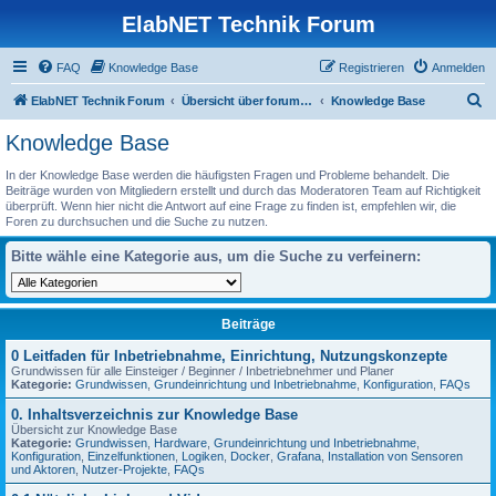
ElabNET Technik Forum
FAQ
Knowledge Base
Registrieren
Anmelden
S
ElabNET Technik Forum
Übersicht über forum.timberwolf.io
Knowledge Base
u
Knowledge Base
c
In der Knowledge Base werden die häufigsten Fragen und Probleme behandelt. Die
h
Beiträge wurden von Mitgliedern erstellt und durch das Moderatoren Team auf Richtigkeit
überprüft. Wenn hier nicht die Antwort auf eine Frage zu finden ist, empfehlen wir, die
e
Foren zu durchsuchen und die Suche zu nutzen.
Bitte wähle eine Kategorie aus, um die Suche zu verfeinern:
Beiträge
0 Leitfaden für Inbetriebnahme, Einrichtung, Nutzungskonzepte
Grundwissen für alle Einsteiger / Beginner / Inbetriebnehmer und Planer
Kategorie:
Grundwissen
,
Grundeinrichtung und Inbetriebnahme
,
Konfiguration
,
FAQs
0. Inhaltsverzeichnis zur Knowledge Base
Übersicht zur Knowledge Base
Kategorie:
Grundwissen
,
Hardware
,
Grundeinrichtung und Inbetriebnahme
,
Konfiguration
,
Einzelfunktionen
,
Logiken
,
Docker
,
Grafana
,
Installation von Sensoren
und Aktoren
,
Nutzer-Projekte
,
FAQs