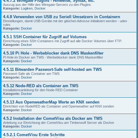
4.4.7.2 Wiregate Plugins - Hinweise, Syntax, etc.
Auszug aus der Hilfe des Wiregate-Servers zu den Plugins
Kategorie:
Logiken
,
Docker
4.4.8 Verwenden von USB zu Seriell Umsetzern in Containern
Einstellungen, damit USB-Geräte mit der gleichen Adresse initialisiert werden - udev
rules
Kategorie:
Docker
4.5.1 SSH Container für Zugriff auf Volumes
Einrichtung eines SSH Containers mit Zugriff auf alle Docker Volumes über FTP.
Kategorie:
Docker
4.5.10 Pi Hole - Werbeblocker dank DNS Maskenfilter
Pi Hole im Docker am TWS - Werbeblocker dank DNS Maskenfilter
Kategorie:
Docker
4.5.11 Bitwarden Passwort-Safe self-hosted am TWS
Passwort Safe als Container am TWS
Kategorie:
Docker
4.5.12 Node-RED als Container am TWS
Installationsanleitung für den Node-RED Container
Kategorie:
Docker
4.5.13 Aus OpenweatherMap Werte an KNX senden
Einrichten von NodeRED als Container und Openweather auf KNX senden
Kategorie:
Docker
4.5.2 Installation der CometVisu als Docker am TWS
Anleitung zur Einrichtung der CometVisu am Timberwolf Server als Docker
Kategorie:
Docker
4.5.2.1 CometVisu Erste Schritte