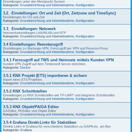
Einstellungen unter den Menüpunkt System
Kategorie:
Grundeinrichtung und Inbetriebnahme
,
Konfiguration
3.2_ Einstellungen: Ort und Zeit (Ort, Zeitzone und TimeSync)
Einstellungen für Ort und Zeit
Kategorie:
Grundeinrichtung und Inbetriebnahme
,
Konfiguration
3.3_ Einstellungen: Netzwerk
Netzwerkeinstellungen LAN/WLAN und NTP
Kategorie:
Grundeinrichtung und Inbetriebnahme
,
Konfiguration
3.4 Einstellungen: Remotezugriff
Einstellungen zu Wartungs-VPN, Fernzugriff per VPN und Reverse-Proxy
Kategorie:
Grundeinrichtung und Inbetriebnahme
,
Konfiguration
3.4.1 Fernzugriff auf TWS und Heimnetz mittels Kunden VPN
Kunden VPN Zugriff auf dem Timberwolf Server einrichten
Kategorie:
Docker
3.5.1 KNX Projekt (ETS) importieren & sichern
Import eines ETS Projektes
Kategorie:
Grundeinrichtung und Inbetriebnahme
,
Konfiguration
3.5.2 KNX Schnittstellen
Einstellungen zu KNX Schnittstellen wie TP-UART und integrierte Schnittstellen
Kategorie:
Grundeinrichtung und Inbetriebnahme
,
Konfiguration
3.5.3 KNX Objekt/PA/GA Editor
GA Editor, PA Editor und Objekt Editor
Kategorie:
Grundeinrichtung und Inbetriebnahme
,
Konfiguration
3.5.4 Grafana Direkt-Links für Statistiken
Direkte Links in Grafana für verschiedene Statistiken zu GA/PA etc. am Bus
Kategorie:
Grafana