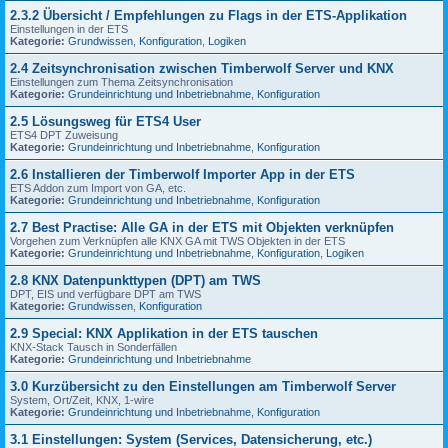
2.3.2 Übersicht / Empfehlungen zu Flags in der ETS-Applikation
Einstellungen in der ETS
Kategorie:
Grundwissen
,
Konfiguration
,
Logiken
2.4 Zeitsynchronisation zwischen Timberwolf Server und KNX
Einstellungen zum Thema Zeitsynchronisation
Kategorie:
Grundeinrichtung und Inbetriebnahme
,
Konfiguration
2.5 Lösungsweg für ETS4 User
ETS4 DPT Zuweisung
Kategorie:
Grundeinrichtung und Inbetriebnahme
,
Konfiguration
2.6 Installieren der Timberwolf Importer App in der ETS
ETS Addon zum Import von GA, etc.
Kategorie:
Grundeinrichtung und Inbetriebnahme
,
Konfiguration
2.7 Best Practise: Alle GA in der ETS mit Objekten verknüpfen
Vorgehen zum Verknüpfen alle KNX GA mit TWS Objekten in der ETS
Kategorie:
Grundeinrichtung und Inbetriebnahme
,
Konfiguration
,
Logiken
2.8 KNX Datenpunkttypen (DPT) am TWS
DPT, EIS und verfügbare DPT am TWS
Kategorie:
Grundwissen
,
Konfiguration
2.9 Special: KNX Applikation in der ETS tauschen
KNX-Stack Tausch in Sonderfällen
Kategorie:
Grundeinrichtung und Inbetriebnahme
3.0 Kurzübersicht zu den Einstellungen am Timberwolf Server
System, Ort/Zeit, KNX, 1-wire
Kategorie:
Grundeinrichtung und Inbetriebnahme
,
Konfiguration
3.1 Einstellungen: System (Services, Datensicherung, etc.)