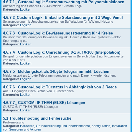
4.6.7.1_ Custom-Logik: Sensorauswertung mit Polynomfunktionen
Auswertung des Sensors DS2438 mittels Custom-Logik
Kategorie:
Logiken
4.6.7.2_Custom-Logik: Einfache Solarsteuerung mit 3-Wege-Ventil
Solarsteuerung mit Umschaltung zwischen Bufferladung für WW und Heizung
Kategorie:
Logiken
4.6.7.3_ Custom-Logik: Bewässerungssteuerung für 4 Kreise
Baustein zur Steuerung der Bewässerung inkl. Dauer je Kreis inkl. globalem Faktor,
Sperreingang etc.
Kategorie:
Logiken
4.6.7.4_ Custom Logik: Umrechnung 0-1 auf 0-100 (Interpolation)
Beispiel für die Interpolation von Eingangswerten im Bereich 0 bis 1 auf Prozentwerte
von 0 bis 100%
Kategorie:
Logiken
4.6.7.5_ Meldungstext als 14byte Telegramm inkl. Löschen
Meldungstext als 14byte Telegramm senden und nach Dauer x wieder löschen.
Kategorie:
Logiken
4.6.7.6_ Custom-Logik: Türstatus in Abhängigkeit von 2 Reeds
Aus 2 Eingängen einen Status von 0-3 berechnen.
Kategorie:
Logiken
4.6.7.7_ CUSTOM: IF-THEN (ELSE) Lösungen
CUSTOM: IF-THEN (ELSE) Lösungen
Kategorie:
Logiken
5.1 Troubleshooting und Fehlersuche
Problemlösung
Kategorie:
Hardware
,
Grundeinrichtung und Inbetriebnahme
,
Konfiguration
,
Installation
von Sensoren und Aktoren