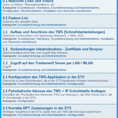
0.1 Nützliche Links und Videos
Links zu Videos, Planungshandbuch, etc.
Kategorie:
Grundwissen
,
Hardware
,
Grundeinrichtung und Inbetriebnahme
,
Konfiguration
,
Einzelfunktionen
,
Installation von Sensoren und Aktoren
0.2 Feature List
Features der aktuellen Beta
Kategorie:
Grundeinrichtung und Inbetriebnahme
1.1_ Aufbau und Anschluss des TWS (Schnellstartanleitungen)
Übersicht zu Anschluss von Spannung, Netzwerk, 1-Wire, VOC
Kategorie:
Grundwissen
,
Hardware
,
Grundeinrichtung und Inbetriebnahme
,
Installation
von Sensoren und Aktoren
1.2_ Vorbereitungen Inbetriebnahme - Zertifikate und Bonjour
Stammzertifikat einrichten und Zugriff über Browser
Kategorie:
Grundeinrichtung und Inbetriebnahme
1.3_ Zugriff auf den Timberwolf Server per LAN / WLAN
Zugriff
Kategorie:
Grundeinrichtung und Inbetriebnahme
2.1 Konfiguration des TWS-Applikation in der ETS
Übersicht zu den Einstellungen, die in der ETS Applikation erfolgen können/müssen.
Kategorie:
Grundeinrichtung und Inbetriebnahme
,
Konfiguration
2.2 Pyhsikalische Adresse des TWS + IP-Schnittstelle festlegen
Einstellen der Physikalischen Adressen TWS zur Nutzung 1. als KNX-Gerät und 2. als
IP-Schnittstelle in der ETS
Kategorie:
Konfiguration
2.3 Korrekte DPT Zuweisungen in der ETS
Richtiges Vorgehen in der ETS, damit man am TWS alle Vorzüge nutzen kann.
Kategorie:
Grundeinrichtung und Inbetriebnahme
,
Konfiguration