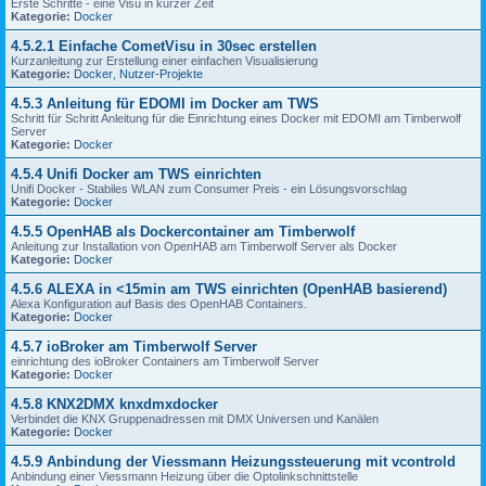
Erste Schritte - eine Visu in kurzer Zeit
Kategorie:
Docker
4.5.2.1 Einfache CometVisu in 30sec erstellen
Kurzanleitung zur Erstellung einer einfachen Visualisierung
Kategorie:
Docker
,
Nutzer-Projekte
4.5.3 Anleitung für EDOMI im Docker am TWS
Schritt für Schritt Anleitung für die Einrichtung eines Docker mit EDOMI am Timberwolf
Server
Kategorie:
Docker
4.5.4 Unifi Docker am TWS einrichten
Unifi Docker - Stabiles WLAN zum Consumer Preis - ein Lösungsvorschlag
Kategorie:
Docker
4.5.5 OpenHAB als Dockercontainer am Timberwolf
Anleitung zur Installation von OpenHAB am Timberwolf Server als Docker
Kategorie:
Docker
4.5.6 ALEXA in <15min am TWS einrichten (OpenHAB basierend)
Alexa Konfiguration auf Basis des OpenHAB Containers.
Kategorie:
Docker
4.5.7 ioBroker am Timberwolf Server
einrichtung des ioBroker Containers am Timberwolf Server
Kategorie:
Docker
4.5.8 KNX2DMX knxdmxdocker
Verbindet die KNX Gruppenadressen mit DMX Universen und Kanälen
Kategorie:
Docker
4.5.9 Anbindung der Viessmann Heizungssteuerung mit vcontrold
Anbindung einer Viessmann Heizung über die Optolinkschnittstelle