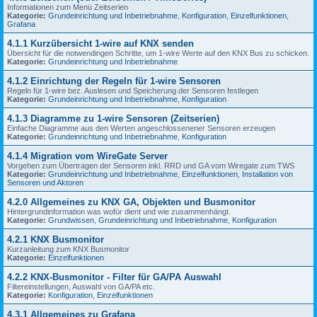
Informationen zum Menü Zeitserien
Kategorie:
Grundeinrichtung und Inbetriebnahme
,
Konfiguration
,
Einzelfunktionen
,
Grafana
4.1.1 Kurzübersicht 1-wire auf KNX senden
Übersicht für die notwendingen Schritte, um 1-wire Werte auf den KNX Bus zu schicken.
Kategorie:
Grundeinrichtung und Inbetriebnahme
4.1.2 Einrichtung der Regeln für 1-wire Sensoren
Regeln für 1-wire bez. Auslesen und Speicherung der Sensoren festlegen
Kategorie:
Grundeinrichtung und Inbetriebnahme
,
Konfiguration
4.1.3 Diagramme zu 1-wire Sensoren (Zeitserien)
Einfache Diagramme aus den Werten angeschlossenener Sensoren erzeugen
Kategorie:
Grundeinrichtung und Inbetriebnahme
,
Konfiguration
4.1.4 Migration vom WireGate Server
Vorgehen zum Übertragen der Sensoren inkl. RRD und GA vom Wiregate zum TWS
Kategorie:
Grundeinrichtung und Inbetriebnahme
,
Einzelfunktionen
,
Installation von
Sensoren und Aktoren
4.2.0 Allgemeines zu KNX GA, Objekten und Busmonitor
Hintergrundinformation was wofür dient und wie zusammenhängt.
Kategorie:
Grundwissen
,
Grundeinrichtung und Inbetriebnahme
,
Konfiguration
4.2.1 KNX Busmonitor
Kurzanleitung zum KNX Busmonitor
Kategorie:
Einzelfunktionen
4.2.2 KNX-Busmonitor - Filter für GA/PA Auswahl
Filtereinstellungen, Auswahl von GA/PA etc.
Kategorie:
Konfiguration
,
Einzelfunktionen
4.3.1 Allgemeines zu Grafana