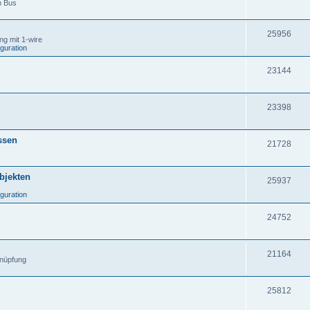
m Bus
25956
g mit 1-wire
iguration
23144
23398
ssen
21728
Objekten
25937
iguration
24752
21164
knüpfung
25812