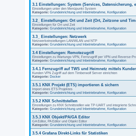
3.1 Einstellungen: System (Services, Datensicherung, e
Einstellungen unter den Menüpunkt System
Kategorie:
Grundeinrichtung und Inbetriebnahme
,
Konfiguration
3.2_ Einstellungen: Ort und Zeit (Ort, Zeitzone und Ti
Einstellungen für Ort und Zeit
Kategorie:
Grundeinrichtung und Inbetriebnahme
,
Konfiguration
3.3_ Einstellungen: Netzwerk
Netzwerkeinstellungen LAN/WLAN und NTP
Kategorie:
Grundeinrichtung und Inbetriebnahme
,
Konfiguration
3.4 Einstellungen: Remotezugriff
Einstellungen zu Wartungs-VPN, Fernzugriff per VPN und Reverse-Pr
Kategorie:
Grundeinrichtung und Inbetriebnahme
,
Konfiguration
3.4.1 Fernzugriff auf TWS und Heimnetz mittels Kund
Kunden VPN Zugriff auf dem Timberwolf Server einrichten
Kategorie:
Docker
3.5.1 KNX Projekt (ETS) importieren & sichern
Import eines ETS Projektes
Kategorie:
Grundeinrichtung und Inbetriebnahme
,
Konfiguration
3.5.2 KNX Schnittstellen
Einstellungen zu KNX Schnittstellen wie TP-UART und integrierte Schnit
Kategorie:
Grundeinrichtung und Inbetriebnahme
,
Konfiguration
3.5.3 KNX Objekt/PA/GA Editor
GA Editor, PA Editor und Objekt Editor
Kategorie:
Grundeinrichtung und Inbetriebnahme
,
Konfiguration
3.5.4 Grafana Direkt-Links für Statistiken