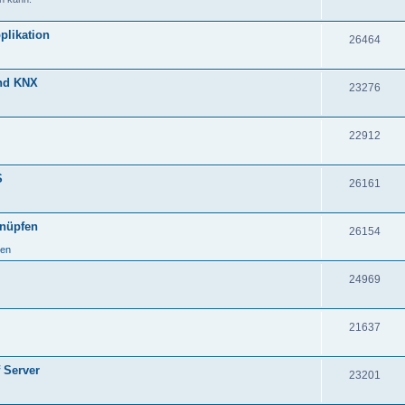
plikation
26464
und KNX
23276
22912
S
26161
knüpfen
26154
ken
24969
21637
 Server
23201