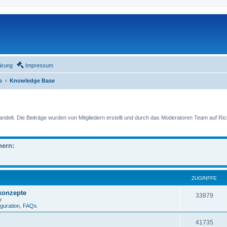
ärung
Impressum
o
Knowledge Base
lt. Die Beiträge wurden von Mitgliedern erstellt und durch das Moderatoren Team auf Richti
nern:
ZUGRIFFE
skonzepte
33879
r
iguration
,
FAQs
41735