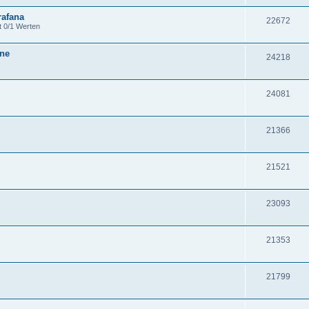
rafana
22672
t 0/1 Werten
one
24218
24081
21366
21521
23093
21353
21799