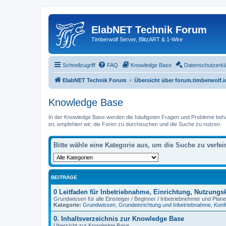
ElabNET Technik Forum
Timberwolf Server, BlitzART & 1-Wire
Schnellzugriff
FAQ
Knowledge Base
Datenschutzerkl
ElabNET Technik Forum
Übersicht über forum.timberwolf.i
Knowledge Base
In der Knowledge Base werden die häufigsten Fragen und Probleme behande
ist, empfehlen wir, die Foren zu durchsuchen und die Suche zu nutzen.
Bitte wähle eine Kategorie aus, um die Suche zu verfei
BEITRÄGE
0 Leitfaden für Inbetriebnahme, Einrichtung, Nutzung
Grundwissen für alle Einsteiger / Beginner / Inbetriebnehmer und Plane
Kategorie:
Grundwissen
,
Grundeinrichtung und Inbetriebnahme
,
Konf
0. Inhaltsverzeichnis zur Knowledge Base
Übersicht zur Knowledge Base