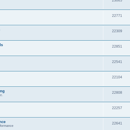
23065
22771
n
22309
ls
22851
22541
22104
ung
22808
c.
22257
nce
22641
erformance