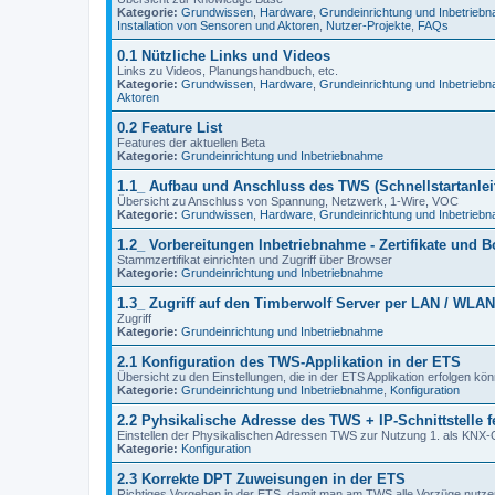
Kategorie:
Grundwissen
,
Hardware
,
Grundeinrichtung und Inbetrieb
Installation von Sensoren und Aktoren
,
Nutzer-Projekte
,
FAQs
0.1 Nützliche Links und Videos
Links zu Videos, Planungshandbuch, etc.
Kategorie:
Grundwissen
,
Hardware
,
Grundeinrichtung und Inbetrieb
Aktoren
0.2 Feature List
Features der aktuellen Beta
Kategorie:
Grundeinrichtung und Inbetriebnahme
1.1_ Aufbau und Anschluss des TWS (Schnellstartanlei
Übersicht zu Anschluss von Spannung, Netzwerk, 1-Wire, VOC
Kategorie:
Grundwissen
,
Hardware
,
Grundeinrichtung und Inbetrieb
1.2_ Vorbereitungen Inbetriebnahme - Zertifikate und B
Stammzertifikat einrichten und Zugriff über Browser
Kategorie:
Grundeinrichtung und Inbetriebnahme
1.3_ Zugriff auf den Timberwolf Server per LAN / WLAN
Zugriff
Kategorie:
Grundeinrichtung und Inbetriebnahme
2.1 Konfiguration des TWS-Applikation in der ETS
Übersicht zu den Einstellungen, die in der ETS Applikation erfolgen k
Kategorie:
Grundeinrichtung und Inbetriebnahme
,
Konfiguration
2.2 Pyhsikalische Adresse des TWS + IP-Schnittstelle f
Einstellen der Physikalischen Adressen TWS zur Nutzung 1. als KNX-Ger
Kategorie:
Konfiguration
2.3 Korrekte DPT Zuweisungen in der ETS
Richtiges Vorgehen in der ETS, damit man am TWS alle Vorzüge nutze