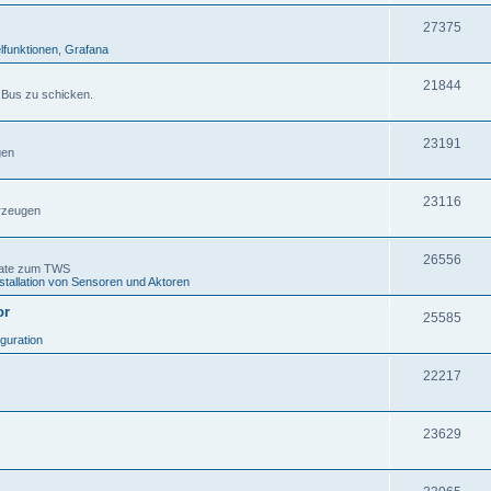
27375
lfunktionen
,
Grafana
21844
 Bus zu schicken.
23191
gen
23116
rzeugen
26556
gate zum TWS
stallation von Sensoren und Aktoren
or
25585
iguration
22217
23629