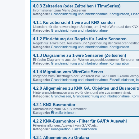
4.0.3 Zeitserien (oder Zeitreihen / TimeSeries)
Informationen zum Menü Zeitserien
Kategorie:
Grundeinrichtung und Inbetriebnahme
,
Konfiguration
,
Einze
4.1.1 Kurzübersicht 1-wire auf KNX senden
Übersicht für die notwendingen Schritte, um 1-wire Werte auf den KNX
Kategorie:
Grundeinrichtung und Inbetriebnahme
4.1.2 Einrichtung der Regeln für 1-wire Sensoren
Regeln für 1-wire bez. Auslesen und Speicherung der Sensoren festle
Kategorie:
Grundeinrichtung und Inbetriebnahme
,
Konfiguration
4.1.3 Diagramme zu 1-wire Sensoren (Zeitserien)
Einfache Diagramme aus den Werten angeschlossenener Sensoren e
Kategorie:
Grundeinrichtung und Inbetriebnahme
,
Konfiguration
4.1.4 Migration vom WireGate Server
Vorgehen zum Übertragen der Sensoren inkl. RRD und GA vom Wire
Kategorie:
Grundeinrichtung und Inbetriebnahme
,
Einzelfunktionen
,
In
4.2.0 Allgemeines zu KNX GA, Objekten und Busmonit
Hintergrundinformation was wofür dient und wie zusammenhängt.
Kategorie:
Grundwissen
,
Grundeinrichtung und Inbetriebnahme
,
Konf
4.2.1 KNX Busmonitor
Kurzanleitung zum KNX Busmonitor
Kategorie:
Einzelfunktionen
4.2.2 KNX-Busmonitor - Filter für GA/PA Auswahl
Filtereinstellungen, Auswahl von GA/PA etc.
Kategorie:
Konfiguration
,
Einzelfunktionen
4.3.1 Allgemeines zu Grafana