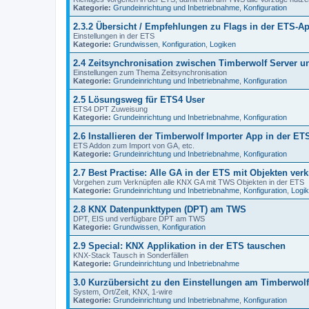
Kategorie:
Grundeinrichtung und Inbetriebnahme
,
Konfiguration
2.3.2 Übersicht / Empfehlungen zu Flags in der ETS-Ap
Einstellungen in der ETS
Kategorie:
Grundwissen
,
Konfiguration
,
Logiken
2.4 Zeitsynchronisation zwischen Timberwolf Server 
Einstellungen zum Thema Zeitsynchronisation
Kategorie:
Grundeinrichtung und Inbetriebnahme
,
Konfiguration
2.5 Lösungsweg für ETS4 User
ETS4 DPT Zuweisung
Kategorie:
Grundeinrichtung und Inbetriebnahme
,
Konfiguration
2.6 Installieren der Timberwolf Importer App in der ET
ETS Addon zum Import von GA, etc.
Kategorie:
Grundeinrichtung und Inbetriebnahme
,
Konfiguration
2.7 Best Practise: Alle GA in der ETS mit Objekten ver
Vorgehen zum Verknüpfen alle KNX GA mit TWS Objekten in der ETS
Kategorie:
Grundeinrichtung und Inbetriebnahme
,
Konfiguration
,
Logi
2.8 KNX Datenpunkttypen (DPT) am TWS
DPT, EIS und verfügbare DPT am TWS
Kategorie:
Grundwissen
,
Konfiguration
2.9 Special: KNX Applikation in der ETS tauschen
KNX-Stack Tausch in Sonderfällen
Kategorie:
Grundeinrichtung und Inbetriebnahme
3.0 Kurzübersicht zu den Einstellungen am Timberwolf
System, Ort/Zeit, KNX, 1-wire
Kategorie:
Grundeinrichtung und Inbetriebnahme
,
Konfiguration