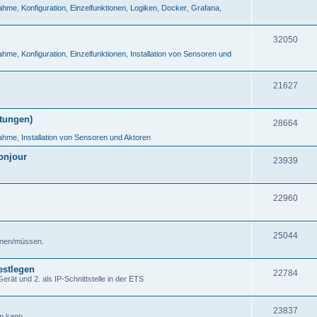
nahme
,
Konfiguration
,
Einzelfunktionen
,
Logiken
,
Docker
,
Grafana
,
32050
nahme
,
Konfiguration
,
Einzelfunktionen
,
Installation von Sensoren und
21627
tungen)
28664
nahme
,
Installation von Sensoren und Aktoren
onjour
23939
22960
25044
önnen/müssen.
estlegen
22784
ät und 2. als IP-Schnittstelle in der ETS
23837
n kann.