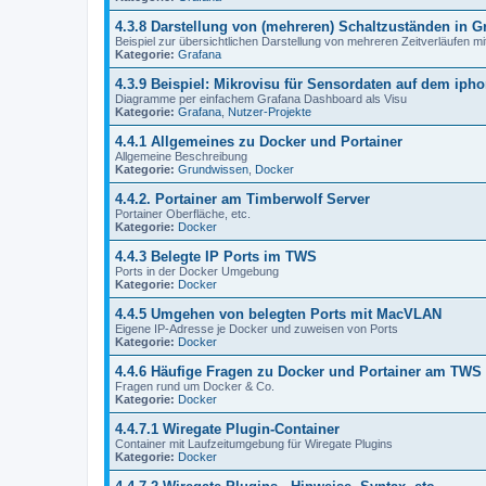
4.3.8 Darstellung von (mehreren) Schaltzuständen in G
Beispiel zur übersichtlichen Darstellung von mehreren Zeitverläufen mi
Kategorie:
Grafana
4.3.9 Beispiel: Mikrovisu für Sensordaten auf dem iph
Diagramme per einfachem Grafana Dashboard als Visu
Kategorie:
Grafana
,
Nutzer-Projekte
4.4.1 Allgemeines zu Docker und Portainer
Allgemeine Beschreibung
Kategorie:
Grundwissen
,
Docker
4.4.2. Portainer am Timberwolf Server
Portainer Oberfläche, etc.
Kategorie:
Docker
4.4.3 Belegte IP Ports im TWS
Ports in der Docker Umgebung
Kategorie:
Docker
4.4.5 Umgehen von belegten Ports mit MacVLAN
Eigene IP-Adresse je Docker und zuweisen von Ports
Kategorie:
Docker
4.4.6 Häufige Fragen zu Docker und Portainer am TWS
Fragen rund um Docker & Co.
Kategorie:
Docker
4.4.7.1 Wiregate Plugin-Container
Container mit Laufzeitumgebung für Wiregate Plugins
Kategorie:
Docker