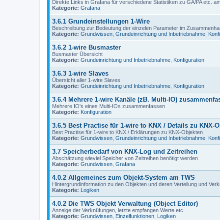
Direkte Links in Grafana für verschiedene Statistiken zu GA/PA etc. a
Kategorie:
Grafana
3.6.1 Grundeinstellungen 1-Wire
Beschreibung zur Bedeutung der einzelen Parameter im Zusammenhan
Kategorie:
Grundwissen
,
Grundeinrichtung und Inbetriebnahme
,
Konf
3.6.2 1-wire Busmaster
Busmaster Übersicht
Kategorie:
Grundeinrichtung und Inbetriebnahme
,
Konfiguration
3.6.3 1-wire Slaves
Übersicht aller 1-wire Slaves
Kategorie:
Grundeinrichtung und Inbetriebnahme
,
Konfiguration
3.6.4 Mehrere 1-wire Kanäle (zB. Multi-IO) zusammenfa
Mehrere IO's eines Multi-IOs zusammenfassen
Kategorie:
Konfiguration
3.6.5 Best Practise für 1-wire to KNX / Details zu KNX-
Best Practise für 1-wire to KNX / Erklärungen zu KNX-Objekten
Kategorie:
Grundwissen
,
Grundeinrichtung und Inbetriebnahme
,
Konf
3.7 Speicherbedarf von KNX-Log und Zeitreihen
Abschätzung wieviel Speicher von Zeitreihen benötigt werden
Kategorie:
Grundwissen
,
Grafana
4.0.2 Allgemeines zum Objekt-System am TWS
Hintergrundinformation zu den Objekten und deren Verteilung und Ver
Kategorie:
Logiken
4.0.2 Die TWS Objekt Verwaltung (Object Editor)
Anzeige der Verknüfungen, letzte empfangen Werte etc.
Kategorie:
Grundwissen
,
Einzelfunktionen
,
Logiken