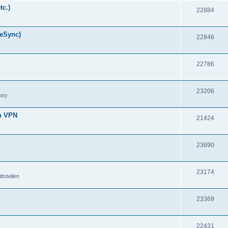
tc.)
22884
meSync)
22846
22786
23206
oxy
en VPN
21424
23690
23174
tstellen
23369
22431