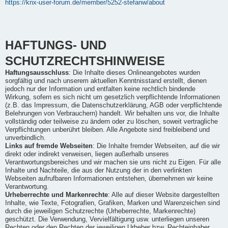
https://knx-user-forum.de/member/5252-stefanw/about
HAFTUNGS- UND
SCHUTZRECHTSHINWEISE
Haftungsausschluss
: Die Inhalte dieses Onlineangebotes wurden
sorgfältig und nach unserem aktuellen Kenntnisstand erstellt, dienen
jedoch nur der Information und entfalten keine rechtlich bindende
Wirkung, sofern es sich nicht um gesetzlich verpflichtende Informationen
(z.B. das Impressum, die Datenschutzerklärung, AGB oder verpflichtende
Belehrungen von Verbrauchern) handelt. Wir behalten uns vor, die Inhalte
vollständig oder teilweise zu ändern oder zu löschen, soweit vertragliche
Verpflichtungen unberührt bleiben. Alle Angebote sind freibleibend und
unverbindlich.
Links auf fremde Webseiten
: Die Inhalte fremder Webseiten, auf die wir
direkt oder indirekt verweisen, liegen außerhalb unseres
Verantwortungsbereiches und wir machen sie uns nicht zu Eigen. Für alle
Inhalte und Nachteile, die aus der Nutzung der in den verlinkten
Webseiten aufrufbaren Informationen entstehen, übernehmen wir keine
Verantwortung.
Urheberrechte und Markenrechte
: Alle auf dieser Website dargestellten
Inhalte, wie Texte, Fotografien, Grafiken, Marken und Warenzeichen sind
durch die jeweiligen Schutzrechte (Urheberrechte, Markenrechte)
geschützt. Die Verwendung, Vervielfältigung usw. unterliegen unseren
Rechten oder den Rechten der jeweiligen Urheber bzw. Rechteinhaber.