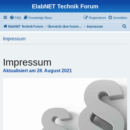
ElabNET Technik Forum
FAQ
Knowledge Base
Registrieren
Anmelden
S
ElabNET Technik Forum
Übersicht über forum.timberwolf.io
Impressum
u
Impressum
c
h
e
Impressum
Aktualisiert am 28. August 2021