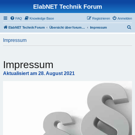
ElabNET Technik Forum
FAQ
Knowledge Base
Registrieren
Anmelden
S
ElabNET Technik Forum
Übersicht über forum.timberwolf.io
Impressum
u
Impressum
c
h
e
Impressum
Aktualisiert am 28. August 2021