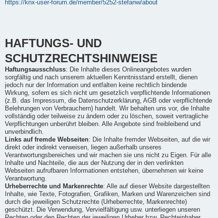
https://knx-user-forum.de/member/5252-stefanw/about
HAFTUNGS- UND
SCHUTZRECHTSHINWEISE
Haftungsausschluss
: Die Inhalte dieses Onlineangebotes wurden
sorgfältig und nach unserem aktuellen Kenntnisstand erstellt, dienen
jedoch nur der Information und entfalten keine rechtlich bindende
Wirkung, sofern es sich nicht um gesetzlich verpflichtende Informationen
(z.B. das Impressum, die Datenschutzerklärung, AGB oder verpflichtende
Belehrungen von Verbrauchern) handelt. Wir behalten uns vor, die Inhalte
vollständig oder teilweise zu ändern oder zu löschen, soweit vertragliche
Verpflichtungen unberührt bleiben. Alle Angebote sind freibleibend und
unverbindlich.
Links auf fremde Webseiten
: Die Inhalte fremder Webseiten, auf die wir
direkt oder indirekt verweisen, liegen außerhalb unseres
Verantwortungsbereiches und wir machen sie uns nicht zu Eigen. Für alle
Inhalte und Nachteile, die aus der Nutzung der in den verlinkten
Webseiten aufrufbaren Informationen entstehen, übernehmen wir keine
Verantwortung.
Urheberrechte und Markenrechte
: Alle auf dieser Website dargestellten
Inhalte, wie Texte, Fotografien, Grafiken, Marken und Warenzeichen sind
durch die jeweiligen Schutzrechte (Urheberrechte, Markenrechte)
geschützt. Die Verwendung, Vervielfältigung usw. unterliegen unseren
Rechten oder den Rechten der jeweiligen Urheber bzw. Rechteinhaber.