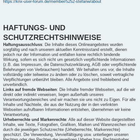
https://knx-user-forum.de/member/5252-stefanw/about
HAFTUNGS- UND
SCHUTZRECHTSHINWEISE
Haftungsausschluss
: Die Inhalte dieses Onlineangebotes wurden
sorgfältig und nach unserem aktuellen Kenntnisstand erstellt, dienen
jedoch nur der Information und entfalten keine rechtlich bindende
Wirkung, sofern es sich nicht um gesetzlich verpflichtende Informationen
(z.B. das Impressum, die Datenschutzerklärung, AGB oder verpflichtende
Belehrungen von Verbrauchern) handelt. Wir behalten uns vor, die Inhalte
vollständig oder teilweise zu ändern oder zu löschen, soweit vertragliche
Verpflichtungen unberührt bleiben. Alle Angebote sind freibleibend und
unverbindlich.
Links auf fremde Webseiten
: Die Inhalte fremder Webseiten, auf die wir
direkt oder indirekt verweisen, liegen außerhalb unseres
Verantwortungsbereiches und wir machen sie uns nicht zu Eigen. Für alle
Inhalte und Nachteile, die aus der Nutzung der in den verlinkten
Webseiten aufrufbaren Informationen entstehen, übernehmen wir keine
Verantwortung.
Urheberrechte und Markenrechte
: Alle auf dieser Website dargestellten
Inhalte, wie Texte, Fotografien, Grafiken, Marken und Warenzeichen sind
durch die jeweiligen Schutzrechte (Urheberrechte, Markenrechte)
geschützt. Die Verwendung, Vervielfältigung usw. unterliegen unseren
Rechten oder den Rechten der jeweiligen Urheber bzw. Rechteinhaber.