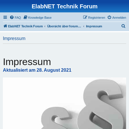
ElabNET Technik Forum
FAQ
Knowledge Base
Registrieren
Anmelden
S
ElabNET Technik Forum
Übersicht über forum.timberwolf.io
Impressum
u
Impressum
c
h
e
Impressum
Aktualisiert am 28. August 2021