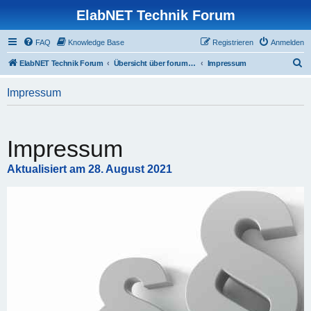
ElabNET Technik Forum
FAQ
Knowledge Base
Registrieren
Anmelden
S
ElabNET Technik Forum
Übersicht über forum.timberwolf.io
Impressum
u
Impressum
c
h
e
Impressum
Aktualisiert am 28. August 2021