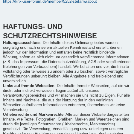
https://knx-user-forum.de/member/5252-stefanw/about
HAFTUNGS- UND
SCHUTZRECHTSHINWEISE
Haftungsausschluss
: Die Inhalte dieses Onlineangebotes wurden
sorgfältig und nach unserem aktuellen Kenntnisstand erstellt, dienen
jedoch nur der Information und entfalten keine rechtlich bindende
Wirkung, sofern es sich nicht um gesetzlich verpflichtende Informationen
(z.B. das Impressum, die Datenschutzerklärung, AGB oder verpflichtende
Belehrungen von Verbrauchern) handelt. Wir behalten uns vor, die Inhalte
vollständig oder teilweise zu ändern oder zu löschen, soweit vertragliche
Verpflichtungen unberührt bleiben. Alle Angebote sind freibleibend und
unverbindlich.
Links auf fremde Webseiten
: Die Inhalte fremder Webseiten, auf die wir
direkt oder indirekt verweisen, liegen außerhalb unseres
Verantwortungsbereiches und wir machen sie uns nicht zu Eigen. Für alle
Inhalte und Nachteile, die aus der Nutzung der in den verlinkten
Webseiten aufrufbaren Informationen entstehen, übernehmen wir keine
Verantwortung.
Urheberrechte und Markenrechte
: Alle auf dieser Website dargestellten
Inhalte, wie Texte, Fotografien, Grafiken, Marken und Warenzeichen sind
durch die jeweiligen Schutzrechte (Urheberrechte, Markenrechte)
geschützt. Die Verwendung, Vervielfältigung usw. unterliegen unseren
Rechten oder den Rechten der jeweiligen Urheber bzw. Rechteinhaber.