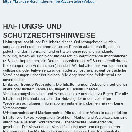
https://knx-user-forum.de/member/5252-stefanw/about
HAFTUNGS- UND
SCHUTZRECHTSHINWEISE
Haftungsausschluss
: Die Inhalte dieses Onlineangebotes wurden
sorgfältig und nach unserem aktuellen Kenntnisstand erstellt, dienen
jedoch nur der Information und entfalten keine rechtlich bindende
Wirkung, sofern es sich nicht um gesetzlich verpflichtende Informationen
(z.B. das Impressum, die Datenschutzerklärung, AGB oder verpflichtende
Belehrungen von Verbrauchern) handelt. Wir behalten uns vor, die Inhalte
vollständig oder teilweise zu ändern oder zu löschen, soweit vertragliche
Verpflichtungen unberührt bleiben. Alle Angebote sind freibleibend und
unverbindlich.
Links auf fremde Webseiten
: Die Inhalte fremder Webseiten, auf die wir
direkt oder indirekt verweisen, liegen außerhalb unseres
Verantwortungsbereiches und wir machen sie uns nicht zu Eigen. Für alle
Inhalte und Nachteile, die aus der Nutzung der in den verlinkten
Webseiten aufrufbaren Informationen entstehen, übernehmen wir keine
Verantwortung.
Urheberrechte und Markenrechte
: Alle auf dieser Website dargestellten
Inhalte, wie Texte, Fotografien, Grafiken, Marken und Warenzeichen sind
durch die jeweiligen Schutzrechte (Urheberrechte, Markenrechte)
geschützt. Die Verwendung, Vervielfältigung usw. unterliegen unseren
Rechten oder den Rechten der jeweiligen Urheber bzw. Rechteinhaber.