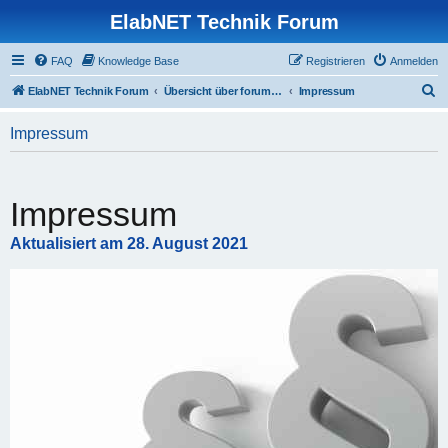
ElabNET Technik Forum
FAQ
Knowledge Base
Registrieren
Anmelden
S
ElabNET Technik Forum
Übersicht über forum.timberwolf.io
Impressum
u
Impressum
c
h
e
Impressum
Aktualisiert am 28. August 2021