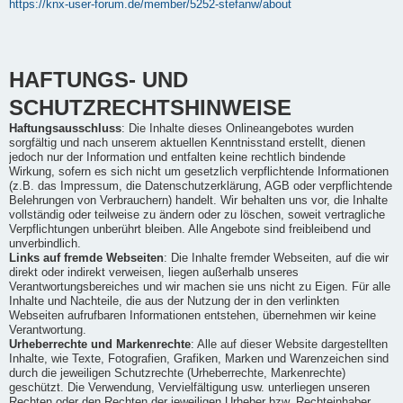
https://knx-user-forum.de/member/5252-stefanw/about
HAFTUNGS- UND
SCHUTZRECHTSHINWEISE
Haftungsausschluss
: Die Inhalte dieses Onlineangebotes wurden
sorgfältig und nach unserem aktuellen Kenntnisstand erstellt, dienen
jedoch nur der Information und entfalten keine rechtlich bindende
Wirkung, sofern es sich nicht um gesetzlich verpflichtende Informationen
(z.B. das Impressum, die Datenschutzerklärung, AGB oder verpflichtende
Belehrungen von Verbrauchern) handelt. Wir behalten uns vor, die Inhalte
vollständig oder teilweise zu ändern oder zu löschen, soweit vertragliche
Verpflichtungen unberührt bleiben. Alle Angebote sind freibleibend und
unverbindlich.
Links auf fremde Webseiten
: Die Inhalte fremder Webseiten, auf die wir
direkt oder indirekt verweisen, liegen außerhalb unseres
Verantwortungsbereiches und wir machen sie uns nicht zu Eigen. Für alle
Inhalte und Nachteile, die aus der Nutzung der in den verlinkten
Webseiten aufrufbaren Informationen entstehen, übernehmen wir keine
Verantwortung.
Urheberrechte und Markenrechte
: Alle auf dieser Website dargestellten
Inhalte, wie Texte, Fotografien, Grafiken, Marken und Warenzeichen sind
durch die jeweiligen Schutzrechte (Urheberrechte, Markenrechte)
geschützt. Die Verwendung, Vervielfältigung usw. unterliegen unseren
Rechten oder den Rechten der jeweiligen Urheber bzw. Rechteinhaber.