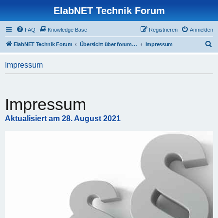
ElabNET Technik Forum
FAQ
Knowledge Base
Registrieren
Anmelden
S
ElabNET Technik Forum
Übersicht über forum.timberwolf.io
Impressum
u
Impressum
c
h
e
Impressum
Aktualisiert am 28. August 2021