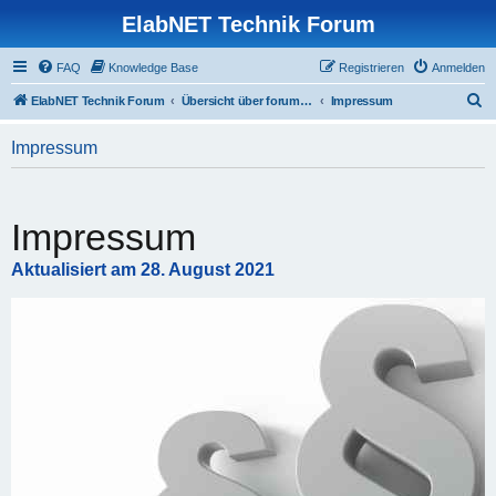
ElabNET Technik Forum
FAQ
Knowledge Base
Registrieren
Anmelden
S
ElabNET Technik Forum
Übersicht über forum.timberwolf.io
Impressum
u
Impressum
c
h
e
Impressum
Aktualisiert am 28. August 2021