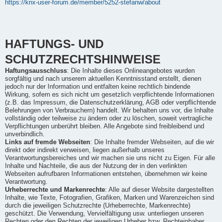
https://knx-user-forum.de/member/5252-stefanw/about
HAFTUNGS- UND
SCHUTZRECHTSHINWEISE
Haftungsausschluss
: Die Inhalte dieses Onlineangebotes wurden
sorgfältig und nach unserem aktuellen Kenntnisstand erstellt, dienen
jedoch nur der Information und entfalten keine rechtlich bindende
Wirkung, sofern es sich nicht um gesetzlich verpflichtende Informationen
(z.B. das Impressum, die Datenschutzerklärung, AGB oder verpflichtende
Belehrungen von Verbrauchern) handelt. Wir behalten uns vor, die Inhalte
vollständig oder teilweise zu ändern oder zu löschen, soweit vertragliche
Verpflichtungen unberührt bleiben. Alle Angebote sind freibleibend und
unverbindlich.
Links auf fremde Webseiten
: Die Inhalte fremder Webseiten, auf die wir
direkt oder indirekt verweisen, liegen außerhalb unseres
Verantwortungsbereiches und wir machen sie uns nicht zu Eigen. Für alle
Inhalte und Nachteile, die aus der Nutzung der in den verlinkten
Webseiten aufrufbaren Informationen entstehen, übernehmen wir keine
Verantwortung.
Urheberrechte und Markenrechte
: Alle auf dieser Website dargestellten
Inhalte, wie Texte, Fotografien, Grafiken, Marken und Warenzeichen sind
durch die jeweiligen Schutzrechte (Urheberrechte, Markenrechte)
geschützt. Die Verwendung, Vervielfältigung usw. unterliegen unseren
Rechten oder den Rechten der jeweiligen Urheber bzw. Rechteinhaber.