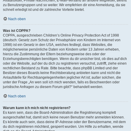
Avatarbilder, Private Nachrichten, E-Mail-Versand an andere Mitglieder, Beitritt
zu Benutzergruppen und so weiter. Wir empfehlen dir eine Anmeldung, da sie
schnell erledigt ist und dir zahlreiche Vorteile bietet.
Nach oben
Was ist COPPA?
COPPA, ausgeschrieben Children’s Online Privacy Protection Act of 1998
(deutsch: Gesetz zum Schutz der Privatsphäre von Kindern im Internet von
1998) ist ein Gesetz in den USA, welches festlegt, dass Websites, die
möglicherweise persönliche Daten von Kindern unter 13 Jahren erheben,
hierzu die Zustimmung der Eltern beziehungsweise des oder der
Erziehungsberechtigten benötigen. Wenn du dir unsicher bist, ob dies auf dich
oder die Website, auf der du dich zu registrieren versuchst, zutrifft, ziehe einen
rechtlichen Beistand zu Rate. Bitte beachte, dass phpBB Limited und der
Besitzer dieses Boards keine Rechtsberatung anbieten kann und nicht die
Anlaufstelle für Rechtsangelegenheiten jeglicher Art ist; außer solchen, die
unter der Frage „An wen soll ich mich wenden, falls es Beschwerden oder
juristische Anfragen zu diesem Forum gibt?“ behandelt werden.
Nach oben
Warum kann ich mich nicht registrieren?
Es kann sein, dass die Board-Administration die Registrierung komplett
ausgeschaltet hat, damit sich keine neuen Benutzer mehr anmelden können.
Es könnte auch sein, dass deine IP-Adresse oder der Benutzername, mit dem
du dich registrieren möchtest, gesperrt wurden. Um Hilfe zu erhalten, wende