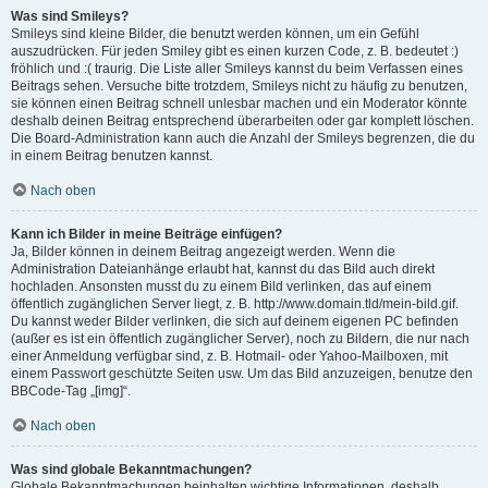
Was sind Smileys?
Smileys sind kleine Bilder, die benutzt werden können, um ein Gefühl
auszudrücken. Für jeden Smiley gibt es einen kurzen Code, z. B. bedeutet :)
fröhlich und :( traurig. Die Liste aller Smileys kannst du beim Verfassen eines
Beitrags sehen. Versuche bitte trotzdem, Smileys nicht zu häufig zu benutzen,
sie können einen Beitrag schnell unlesbar machen und ein Moderator könnte
deshalb deinen Beitrag entsprechend überarbeiten oder gar komplett löschen.
Die Board-Administration kann auch die Anzahl der Smileys begrenzen, die du
in einem Beitrag benutzen kannst.
Nach oben
Kann ich Bilder in meine Beiträge einfügen?
Ja, Bilder können in deinem Beitrag angezeigt werden. Wenn die
Administration Dateianhänge erlaubt hat, kannst du das Bild auch direkt
hochladen. Ansonsten musst du zu einem Bild verlinken, das auf einem
öffentlich zugänglichen Server liegt, z. B. http://www.domain.tld/mein-bild.gif.
Du kannst weder Bilder verlinken, die sich auf deinem eigenen PC befinden
(außer es ist ein öffentlich zugänglicher Server), noch zu Bildern, die nur nach
einer Anmeldung verfügbar sind, z. B. Hotmail- oder Yahoo-Mailboxen, mit
einem Passwort geschützte Seiten usw. Um das Bild anzuzeigen, benutze den
BBCode-Tag „[img]“.
Nach oben
Was sind globale Bekanntmachungen?
Globale Bekanntmachungen beinhalten wichtige Informationen, deshalb