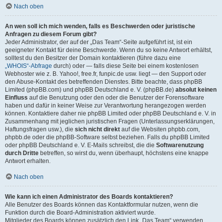
Nach oben
An wen soll ich mich wenden, falls es Beschwerden oder juristische
Anfragen zu diesem Forum gibt?
Jeder Administrator, der auf der „Das Team“-Seite aufgeführt ist, ist ein
geeigneter Kontakt für deine Beschwerde. Wenn du so keine Antwort erhältst,
solltest du den Besitzer der Domain kontaktieren (führe dazu eine
„WHOIS“-Abfrage
durch) oder — falls diese Seite bei einem kostenlosen
Webhoster wie z. B. Yahoo!, free.fr, funpic.de usw. liegt — den Support oder
den Abuse-Kontakt des betreffenden Dienstes. Bitte beachte, dass phpBB
Limited (phpBB.com) und phpBB Deutschland e. V. (phpBB.de)
absolut keinen
Einfluss
auf die Benutzung oder den oder die Benutzer der Forensoftware
haben und dafür in keiner Weise zur Verantwortung herangezogen werden
können. Kontaktiere daher nie phpBB Limited oder phpBB Deutschland e. V. in
Zusammenhang mit jeglichen juristischen Fragen (Unterlassungserklärungen,
Haftungsfragen usw.), die
sich nicht direkt
auf die Websiten phpbb.com,
phpbb.de oder die phpBB-Software selbst beziehen. Falls du phpBB Limited
oder phpBB Deutschland e. V. E-Mails schreibst, die die
Softwarenutzung
durch Dritte
betreffen, so wirst du, wenn überhaupt, höchstens eine knappe
Antwort erhalten.
Nach oben
Wie kann ich einen Administrator des Boards kontaktieren?
Alle Benutzer des Boards können das Kontaktformular nutzen, wenn die
Funktion durch die Board-Administration aktiviert wurde.
Mitglieder des Boards können zusätzlich den Link „Das Team“ verwenden.