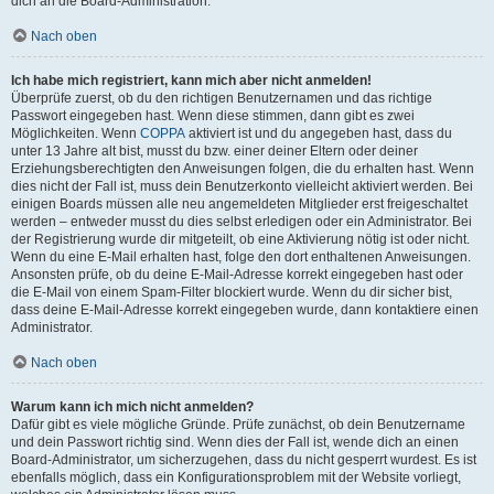
dich an die Board-Administration.
Nach oben
Ich habe mich registriert, kann mich aber nicht anmelden!
Überprüfe zuerst, ob du den richtigen Benutzernamen und das richtige
Passwort eingegeben hast. Wenn diese stimmen, dann gibt es zwei
Möglichkeiten. Wenn
COPPA
aktiviert ist und du angegeben hast, dass du
unter 13 Jahre alt bist, musst du bzw. einer deiner Eltern oder deiner
Erziehungsberechtigten den Anweisungen folgen, die du erhalten hast. Wenn
dies nicht der Fall ist, muss dein Benutzerkonto vielleicht aktiviert werden. Bei
einigen Boards müssen alle neu angemeldeten Mitglieder erst freigeschaltet
werden – entweder musst du dies selbst erledigen oder ein Administrator. Bei
der Registrierung wurde dir mitgeteilt, ob eine Aktivierung nötig ist oder nicht.
Wenn du eine E-Mail erhalten hast, folge den dort enthaltenen Anweisungen.
Ansonsten prüfe, ob du deine E-Mail-Adresse korrekt eingegeben hast oder
die E-Mail von einem Spam-Filter blockiert wurde. Wenn du dir sicher bist,
dass deine E-Mail-Adresse korrekt eingegeben wurde, dann kontaktiere einen
Administrator.
Nach oben
Warum kann ich mich nicht anmelden?
Dafür gibt es viele mögliche Gründe. Prüfe zunächst, ob dein Benutzername
und dein Passwort richtig sind. Wenn dies der Fall ist, wende dich an einen
Board-Administrator, um sicherzugehen, dass du nicht gesperrt wurdest. Es ist
ebenfalls möglich, dass ein Konfigurationsproblem mit der Website vorliegt,