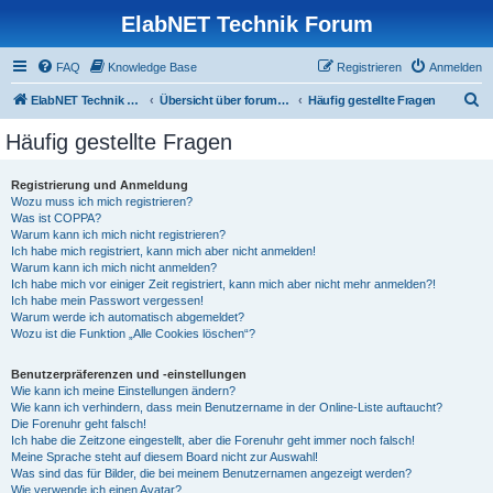
ElabNET Technik Forum
FAQ
Knowledge Base
Registrieren
Anmelden
S
ElabNET Technik Forum
Übersicht über forum.timberwolf.io
Häufig gestellte Fragen
u
Häufig gestellte Fragen
c
h
Registrierung und Anmeldung
Wozu muss ich mich registrieren?
e
Was ist COPPA?
Warum kann ich mich nicht registrieren?
Ich habe mich registriert, kann mich aber nicht anmelden!
Warum kann ich mich nicht anmelden?
Ich habe mich vor einiger Zeit registriert, kann mich aber nicht mehr anmelden?!
Ich habe mein Passwort vergessen!
Warum werde ich automatisch abgemeldet?
Wozu ist die Funktion „Alle Cookies löschen“?
Benutzerpräferenzen und -einstellungen
Wie kann ich meine Einstellungen ändern?
Wie kann ich verhindern, dass mein Benutzername in der Online-Liste auftaucht?
Die Forenuhr geht falsch!
Ich habe die Zeitzone eingestellt, aber die Forenuhr geht immer noch falsch!
Meine Sprache steht auf diesem Board nicht zur Auswahl!
Was sind das für Bilder, die bei meinem Benutzernamen angezeigt werden?
Wie verwende ich einen Avatar?