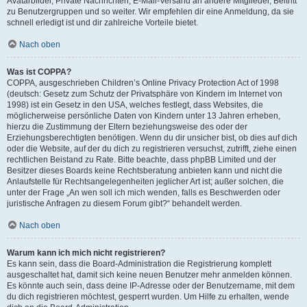
Avatarbilder, Private Nachrichten, E-Mail-Versand an andere Mitglieder, Beitritt
zu Benutzergruppen und so weiter. Wir empfehlen dir eine Anmeldung, da sie
schnell erledigt ist und dir zahlreiche Vorteile bietet.
Nach oben
Was ist COPPA?
COPPA, ausgeschrieben Children’s Online Privacy Protection Act of 1998
(deutsch: Gesetz zum Schutz der Privatsphäre von Kindern im Internet von
1998) ist ein Gesetz in den USA, welches festlegt, dass Websites, die
möglicherweise persönliche Daten von Kindern unter 13 Jahren erheben,
hierzu die Zustimmung der Eltern beziehungsweise des oder der
Erziehungsberechtigten benötigen. Wenn du dir unsicher bist, ob dies auf dich
oder die Website, auf der du dich zu registrieren versuchst, zutrifft, ziehe einen
rechtlichen Beistand zu Rate. Bitte beachte, dass phpBB Limited und der
Besitzer dieses Boards keine Rechtsberatung anbieten kann und nicht die
Anlaufstelle für Rechtsangelegenheiten jeglicher Art ist; außer solchen, die
unter der Frage „An wen soll ich mich wenden, falls es Beschwerden oder
juristische Anfragen zu diesem Forum gibt?“ behandelt werden.
Nach oben
Warum kann ich mich nicht registrieren?
Es kann sein, dass die Board-Administration die Registrierung komplett
ausgeschaltet hat, damit sich keine neuen Benutzer mehr anmelden können.
Es könnte auch sein, dass deine IP-Adresse oder der Benutzername, mit dem
du dich registrieren möchtest, gesperrt wurden. Um Hilfe zu erhalten, wende