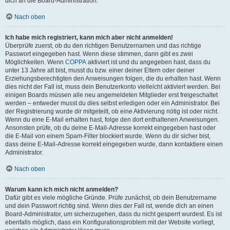
dich an die Board-Administration.
Nach oben
Ich habe mich registriert, kann mich aber nicht anmelden!
Überprüfe zuerst, ob du den richtigen Benutzernamen und das richtige
Passwort eingegeben hast. Wenn diese stimmen, dann gibt es zwei
Möglichkeiten. Wenn
COPPA
aktiviert ist und du angegeben hast, dass du
unter 13 Jahre alt bist, musst du bzw. einer deiner Eltern oder deiner
Erziehungsberechtigten den Anweisungen folgen, die du erhalten hast. Wenn
dies nicht der Fall ist, muss dein Benutzerkonto vielleicht aktiviert werden. Bei
einigen Boards müssen alle neu angemeldeten Mitglieder erst freigeschaltet
werden – entweder musst du dies selbst erledigen oder ein Administrator. Bei
der Registrierung wurde dir mitgeteilt, ob eine Aktivierung nötig ist oder nicht.
Wenn du eine E-Mail erhalten hast, folge den dort enthaltenen Anweisungen.
Ansonsten prüfe, ob du deine E-Mail-Adresse korrekt eingegeben hast oder
die E-Mail von einem Spam-Filter blockiert wurde. Wenn du dir sicher bist,
dass deine E-Mail-Adresse korrekt eingegeben wurde, dann kontaktiere einen
Administrator.
Nach oben
Warum kann ich mich nicht anmelden?
Dafür gibt es viele mögliche Gründe. Prüfe zunächst, ob dein Benutzername
und dein Passwort richtig sind. Wenn dies der Fall ist, wende dich an einen
Board-Administrator, um sicherzugehen, dass du nicht gesperrt wurdest. Es ist
ebenfalls möglich, dass ein Konfigurationsproblem mit der Website vorliegt,