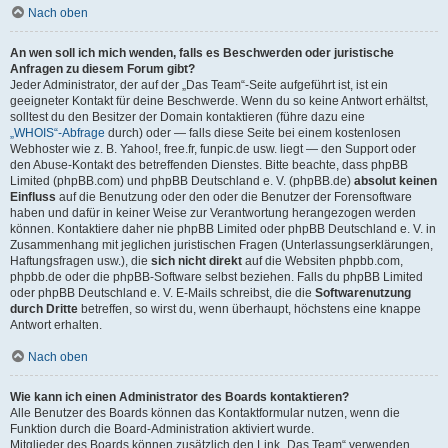
Nach oben
An wen soll ich mich wenden, falls es Beschwerden oder juristische
Anfragen zu diesem Forum gibt?
Jeder Administrator, der auf der „Das Team“-Seite aufgeführt ist, ist ein
geeigneter Kontakt für deine Beschwerde. Wenn du so keine Antwort erhältst,
solltest du den Besitzer der Domain kontaktieren (führe dazu eine
„WHOIS“-Abfrage
durch) oder — falls diese Seite bei einem kostenlosen
Webhoster wie z. B. Yahoo!, free.fr, funpic.de usw. liegt — den Support oder
den Abuse-Kontakt des betreffenden Dienstes. Bitte beachte, dass phpBB
Limited (phpBB.com) und phpBB Deutschland e. V. (phpBB.de)
absolut keinen
Einfluss
auf die Benutzung oder den oder die Benutzer der Forensoftware
haben und dafür in keiner Weise zur Verantwortung herangezogen werden
können. Kontaktiere daher nie phpBB Limited oder phpBB Deutschland e. V. in
Zusammenhang mit jeglichen juristischen Fragen (Unterlassungserklärungen,
Haftungsfragen usw.), die
sich nicht direkt
auf die Websiten phpbb.com,
phpbb.de oder die phpBB-Software selbst beziehen. Falls du phpBB Limited
oder phpBB Deutschland e. V. E-Mails schreibst, die die
Softwarenutzung
durch Dritte
betreffen, so wirst du, wenn überhaupt, höchstens eine knappe
Antwort erhalten.
Nach oben
Wie kann ich einen Administrator des Boards kontaktieren?
Alle Benutzer des Boards können das Kontaktformular nutzen, wenn die
Funktion durch die Board-Administration aktiviert wurde.
Mitglieder des Boards können zusätzlich den Link „Das Team“ verwenden.