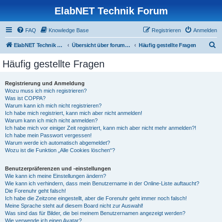
ElabNET Technik Forum
FAQ
Knowledge Base
Registrieren
Anmelden
S
ElabNET Technik Forum
Übersicht über forum.timberwolf.io
Häufig gestellte Fragen
u
Häufig gestellte Fragen
c
h
Registrierung und Anmeldung
Wozu muss ich mich registrieren?
e
Was ist COPPA?
Warum kann ich mich nicht registrieren?
Ich habe mich registriert, kann mich aber nicht anmelden!
Warum kann ich mich nicht anmelden?
Ich habe mich vor einiger Zeit registriert, kann mich aber nicht mehr anmelden?!
Ich habe mein Passwort vergessen!
Warum werde ich automatisch abgemeldet?
Wozu ist die Funktion „Alle Cookies löschen“?
Benutzerpräferenzen und -einstellungen
Wie kann ich meine Einstellungen ändern?
Wie kann ich verhindern, dass mein Benutzername in der Online-Liste auftaucht?
Die Forenuhr geht falsch!
Ich habe die Zeitzone eingestellt, aber die Forenuhr geht immer noch falsch!
Meine Sprache steht auf diesem Board nicht zur Auswahl!
Was sind das für Bilder, die bei meinem Benutzernamen angezeigt werden?
Wie verwende ich einen Avatar?