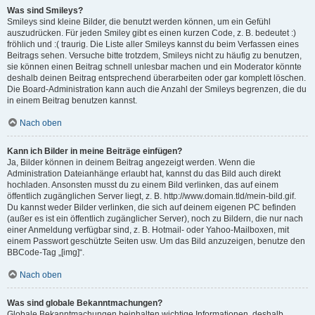
Was sind Smileys?
Smileys sind kleine Bilder, die benutzt werden können, um ein Gefühl
auszudrücken. Für jeden Smiley gibt es einen kurzen Code, z. B. bedeutet :)
fröhlich und :( traurig. Die Liste aller Smileys kannst du beim Verfassen eines
Beitrags sehen. Versuche bitte trotzdem, Smileys nicht zu häufig zu benutzen,
sie können einen Beitrag schnell unlesbar machen und ein Moderator könnte
deshalb deinen Beitrag entsprechend überarbeiten oder gar komplett löschen.
Die Board-Administration kann auch die Anzahl der Smileys begrenzen, die du
in einem Beitrag benutzen kannst.
Nach oben
Kann ich Bilder in meine Beiträge einfügen?
Ja, Bilder können in deinem Beitrag angezeigt werden. Wenn die
Administration Dateianhänge erlaubt hat, kannst du das Bild auch direkt
hochladen. Ansonsten musst du zu einem Bild verlinken, das auf einem
öffentlich zugänglichen Server liegt, z. B. http://www.domain.tld/mein-bild.gif.
Du kannst weder Bilder verlinken, die sich auf deinem eigenen PC befinden
(außer es ist ein öffentlich zugänglicher Server), noch zu Bildern, die nur nach
einer Anmeldung verfügbar sind, z. B. Hotmail- oder Yahoo-Mailboxen, mit
einem Passwort geschützte Seiten usw. Um das Bild anzuzeigen, benutze den
BBCode-Tag „[img]“.
Nach oben
Was sind globale Bekanntmachungen?
Globale Bekanntmachungen beinhalten wichtige Informationen, deshalb