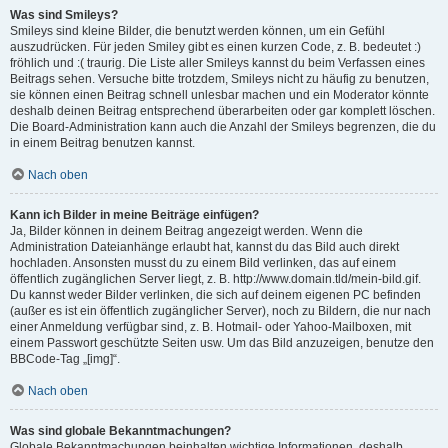
Was sind Smileys?
Smileys sind kleine Bilder, die benutzt werden können, um ein Gefühl
auszudrücken. Für jeden Smiley gibt es einen kurzen Code, z. B. bedeutet :)
fröhlich und :( traurig. Die Liste aller Smileys kannst du beim Verfassen eines
Beitrags sehen. Versuche bitte trotzdem, Smileys nicht zu häufig zu benutzen,
sie können einen Beitrag schnell unlesbar machen und ein Moderator könnte
deshalb deinen Beitrag entsprechend überarbeiten oder gar komplett löschen.
Die Board-Administration kann auch die Anzahl der Smileys begrenzen, die du
in einem Beitrag benutzen kannst.
Nach oben
Kann ich Bilder in meine Beiträge einfügen?
Ja, Bilder können in deinem Beitrag angezeigt werden. Wenn die
Administration Dateianhänge erlaubt hat, kannst du das Bild auch direkt
hochladen. Ansonsten musst du zu einem Bild verlinken, das auf einem
öffentlich zugänglichen Server liegt, z. B. http://www.domain.tld/mein-bild.gif.
Du kannst weder Bilder verlinken, die sich auf deinem eigenen PC befinden
(außer es ist ein öffentlich zugänglicher Server), noch zu Bildern, die nur nach
einer Anmeldung verfügbar sind, z. B. Hotmail- oder Yahoo-Mailboxen, mit
einem Passwort geschützte Seiten usw. Um das Bild anzuzeigen, benutze den
BBCode-Tag „[img]“.
Nach oben
Was sind globale Bekanntmachungen?
Globale Bekanntmachungen beinhalten wichtige Informationen, deshalb