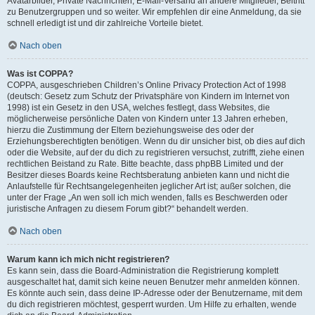
Avatarbilder, Private Nachrichten, E-Mail-Versand an andere Mitglieder, Beitritt
zu Benutzergruppen und so weiter. Wir empfehlen dir eine Anmeldung, da sie
schnell erledigt ist und dir zahlreiche Vorteile bietet.
Nach oben
Was ist COPPA?
COPPA, ausgeschrieben Children’s Online Privacy Protection Act of 1998
(deutsch: Gesetz zum Schutz der Privatsphäre von Kindern im Internet von
1998) ist ein Gesetz in den USA, welches festlegt, dass Websites, die
möglicherweise persönliche Daten von Kindern unter 13 Jahren erheben,
hierzu die Zustimmung der Eltern beziehungsweise des oder der
Erziehungsberechtigten benötigen. Wenn du dir unsicher bist, ob dies auf dich
oder die Website, auf der du dich zu registrieren versuchst, zutrifft, ziehe einen
rechtlichen Beistand zu Rate. Bitte beachte, dass phpBB Limited und der
Besitzer dieses Boards keine Rechtsberatung anbieten kann und nicht die
Anlaufstelle für Rechtsangelegenheiten jeglicher Art ist; außer solchen, die
unter der Frage „An wen soll ich mich wenden, falls es Beschwerden oder
juristische Anfragen zu diesem Forum gibt?“ behandelt werden.
Nach oben
Warum kann ich mich nicht registrieren?
Es kann sein, dass die Board-Administration die Registrierung komplett
ausgeschaltet hat, damit sich keine neuen Benutzer mehr anmelden können.
Es könnte auch sein, dass deine IP-Adresse oder der Benutzername, mit dem
du dich registrieren möchtest, gesperrt wurden. Um Hilfe zu erhalten, wende