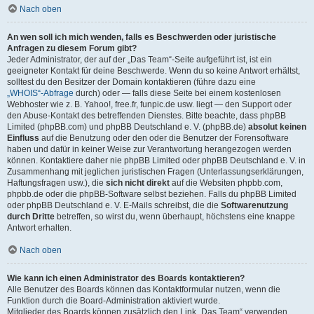
Nach oben
An wen soll ich mich wenden, falls es Beschwerden oder juristische
Anfragen zu diesem Forum gibt?
Jeder Administrator, der auf der „Das Team“-Seite aufgeführt ist, ist ein
geeigneter Kontakt für deine Beschwerde. Wenn du so keine Antwort erhältst,
solltest du den Besitzer der Domain kontaktieren (führe dazu eine
„WHOIS“-Abfrage
durch) oder — falls diese Seite bei einem kostenlosen
Webhoster wie z. B. Yahoo!, free.fr, funpic.de usw. liegt — den Support oder
den Abuse-Kontakt des betreffenden Dienstes. Bitte beachte, dass phpBB
Limited (phpBB.com) und phpBB Deutschland e. V. (phpBB.de)
absolut keinen
Einfluss
auf die Benutzung oder den oder die Benutzer der Forensoftware
haben und dafür in keiner Weise zur Verantwortung herangezogen werden
können. Kontaktiere daher nie phpBB Limited oder phpBB Deutschland e. V. in
Zusammenhang mit jeglichen juristischen Fragen (Unterlassungserklärungen,
Haftungsfragen usw.), die
sich nicht direkt
auf die Websiten phpbb.com,
phpbb.de oder die phpBB-Software selbst beziehen. Falls du phpBB Limited
oder phpBB Deutschland e. V. E-Mails schreibst, die die
Softwarenutzung
durch Dritte
betreffen, so wirst du, wenn überhaupt, höchstens eine knappe
Antwort erhalten.
Nach oben
Wie kann ich einen Administrator des Boards kontaktieren?
Alle Benutzer des Boards können das Kontaktformular nutzen, wenn die
Funktion durch die Board-Administration aktiviert wurde.
Mitglieder des Boards können zusätzlich den Link „Das Team“ verwenden.