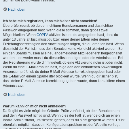
dich an die Board-Administration.
Nach oben
Ich habe mich registriert, kann mich aber nicht anmelden!
Überprüfe zuerst, ob du den richtigen Benutzernamen und das richtige
Passwort eingegeben hast. Wenn diese stimmen, dann gibt es zwei
Möglichkeiten. Wenn
COPPA
aktiviert ist und du angegeben hast, dass du
unter 13 Jahre alt bist, musst du bzw. einer deiner Eltern oder deiner
Erziehungsberechtigten den Anweisungen folgen, die du erhalten hast. Wenn
dies nicht der Fall ist, muss dein Benutzerkonto vielleicht aktiviert werden. Bei
einigen Boards müssen alle neu angemeldeten Mitglieder erst freigeschaltet
werden – entweder musst du dies selbst erledigen oder ein Administrator. Bei
der Registrierung wurde dir mitgeteilt, ob eine Aktivierung nötig ist oder nicht.
Wenn du eine E-Mail erhalten hast, folge den dort enthaltenen Anweisungen.
Ansonsten prüfe, ob du deine E-Mail-Adresse korrekt eingegeben hast oder
die E-Mail von einem Spam-Filter blockiert wurde. Wenn du dir sicher bist,
dass deine E-Mail-Adresse korrekt eingegeben wurde, dann kontaktiere einen
Administrator.
Nach oben
Warum kann ich mich nicht anmelden?
Dafür gibt es viele mögliche Gründe. Prüfe zunächst, ob dein Benutzername
und dein Passwort richtig sind. Wenn dies der Fall ist, wende dich an einen
Board-Administrator, um sicherzugehen, dass du nicht gesperrt wurdest. Es ist
ebenfalls möglich, dass ein Konfigurationsproblem mit der Website vorliegt,