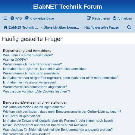
ElabNET Technik Forum
FAQ
Knowledge Base
Registrieren
Anmelden
S
ElabNET Technik Forum
Übersicht über forum.timberwolf.io
Häufig gestellte Fragen
u
Häufig gestellte Fragen
c
h
Registrierung und Anmeldung
Wozu muss ich mich registrieren?
e
Was ist COPPA?
Warum kann ich mich nicht registrieren?
Ich habe mich registriert, kann mich aber nicht anmelden!
Warum kann ich mich nicht anmelden?
Ich habe mich vor einiger Zeit registriert, kann mich aber nicht mehr anmelden?!
Ich habe mein Passwort vergessen!
Warum werde ich automatisch abgemeldet?
Wozu ist die Funktion „Alle Cookies löschen“?
Benutzerpräferenzen und -einstellungen
Wie kann ich meine Einstellungen ändern?
Wie kann ich verhindern, dass mein Benutzername in der Online-Liste auftaucht?
Die Forenuhr geht falsch!
Ich habe die Zeitzone eingestellt, aber die Forenuhr geht immer noch falsch!
Meine Sprache steht auf diesem Board nicht zur Auswahl!
Was sind das für Bilder, die bei meinem Benutzernamen angezeigt werden?
Wie verwende ich einen Avatar?