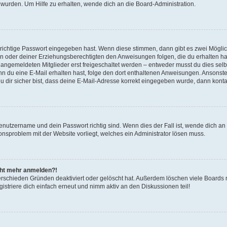
 wurden. Um Hilfe zu erhalten, wende dich an die Board-Administration.
 richtige Passwort eingegeben hast. Wenn diese stimmen, dann gibt es zwei Mögl
tern oder deiner Erziehungsberechtigten den Anweisungen folgen, die du erhalten ha
u angemeldeten Mitglieder erst freigeschaltet werden – entweder musst du dies selbs
. Wenn du eine E-Mail erhalten hast, folge den dort enthaltenen Anweisungen. Ansons
 dir sicher bist, dass deine E-Mail-Adresse korrekt eingegeben wurde, dann kontak
Benutzername und dein Passwort richtig sind. Wenn dies der Fall ist, wende dich a
ionsproblem mit der Website vorliegt, welches ein Administrator lösen muss.
icht mehr anmelden?!
erschieden Gründen deaktiviert oder gelöscht hat. Außerdem löschen viele Boards r
triere dich einfach erneut und nimm aktiv an den Diskussionen teil!