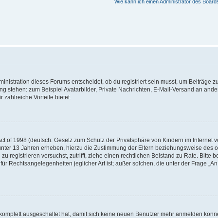
Wie kann ich einen Administrator des Board
istration dieses Forums entscheidet, ob du registriert sein musst, um Beiträge zu s
ung stehen: zum Beispiel Avatarbilder, Private Nachrichten, E-Mail-Versand an ander
 zahlreiche Vorteile bietet.
t of 1998 (deutsch: Gesetz zum Schutz der Privatsphäre von Kindern im Internet vo
unter 13 Jahren erheben, hierzu die Zustimmung der Eltern beziehungsweise des o
h zu registrieren versuchst, zutrifft, ziehe einen rechtlichen Beistand zu Rate. Bit
für Rechtsangelegenheiten jeglicher Art ist; außer solchen, die unter der Frage „
.
g komplett ausgeschaltet hat, damit sich keine neuen Benutzer mehr anmelden könn