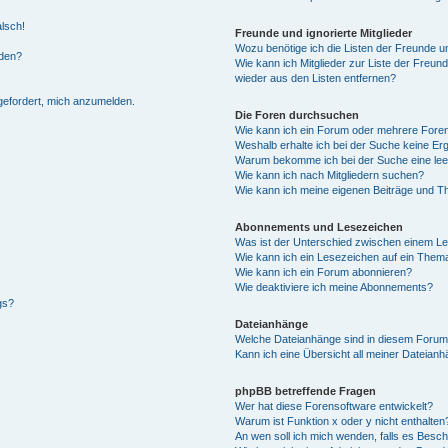
alsch!
Freunde und ignorierte Mitglieder
Wozu benötige ich die Listen der Freunde un
rden?
Wie kann ich Mitglieder zur Liste der Freund
wieder aus den Listen entfernen?
fgefordert, mich anzumelden.
Die Foren durchsuchen
Wie kann ich ein Forum oder mehrere For
Weshalb erhalte ich bei der Suche keine Er
Warum bekomme ich bei der Suche eine lee
Wie kann ich nach Mitgliedern suchen?
Wie kann ich meine eigenen Beiträge und T
Abonnements und Lesezeichen
Was ist der Unterschied zwischen einem L
Wie kann ich ein Lesezeichen auf ein Them
Wie kann ich ein Forum abonnieren?
Wie deaktiviere ich meine Abonnements?
gs?
Dateianhänge
Welche Dateianhänge sind in diesem Forum
Kann ich eine Übersicht all meiner Dateian
phpBB betreffende Fragen
Wer hat diese Forensoftware entwickelt?
Warum ist Funktion x oder y nicht enthalten
An wen soll ich mich wenden, falls es Besc