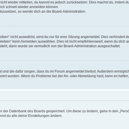
 nicht wieder mitteilen, du kannst es jedoch zurücksetzen. Dies machst du, indem 
 dich schnell wieder anmelden können.
ückzusetzen, so wende dich an die Board-Administration.
en“ nicht auswählst, wirst du nur für eine Sitzung angemeldet. Dies verhindert 
leiben“ beim Anmelden auswählen. Dies ist nicht empfehlenswert, wenn du dich an
 steht, dann wurde sie vermutlich von der Board-Administration ausgeschaltet.
 hat und die dafür sorgen, dass du im Forum angemeldet bleibst. Außerdem ermögli
tiviert wurden. Wenn du Probleme bei der An- oder Abmeldung hast, kann es helfen
n in der Datenbank des Boards gespeichert. Um diese zu ändern, gehe in den „Persö
nst du alle deine Einstellungen ändern.