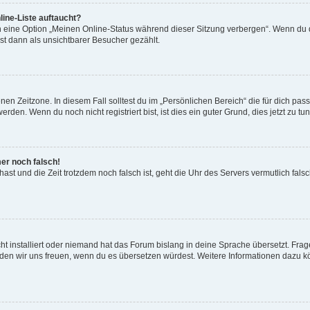
ine-Liste auftaucht?
n eine Option „Meinen Online-Status während dieser Sitzung verbergen“. Wenn du d
st dann als unsichtbarer Besucher gezählt.
en Zeitzone. In diesem Fall solltest du im „Persönlichen Bereich“ die für dich passe
den. Wenn du noch nicht registriert bist, ist dies ein guter Grund, dies jetzt zu tun
mer noch falsch!
t hast und die Zeit trotzdem noch falsch ist, geht die Uhr des Servers vermutlich fal
t installiert oder niemand hat das Forum bislang in deine Sprache übersetzt. Frag
, würden wir uns freuen, wenn du es übersetzen würdest. Weitere Informationen dazu