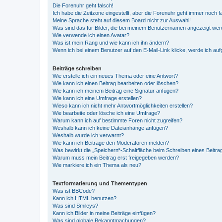
Die Forenuhr geht falsch!
Ich habe die Zeitzone eingestellt, aber die Forenuhr geht immer noch f
Meine Sprache steht auf diesem Board nicht zur Auswahl!
Was sind das für Bilder, die bei meinem Benutzernamen angezeigt we
Wie verwende ich einen Avatar?
Was ist mein Rang und wie kann ich ihn ändern?
Wenn ich bei einem Benutzer auf den E-Mail-Link klicke, werde ich au
Beiträge schreiben
Wie erstelle ich ein neues Thema oder eine Antwort?
Wie kann ich einen Beitrag bearbeiten oder löschen?
Wie kann ich meinem Beitrag eine Signatur anfügen?
Wie kann ich eine Umfrage erstellen?
Wieso kann ich nicht mehr Antwortmöglichkeiten erstellen?
Wie bearbeite oder lösche ich eine Umfrage?
Warum kann ich auf bestimmte Foren nicht zugreifen?
Weshalb kann ich keine Dateianhänge anfügen?
Weshalb wurde ich verwarnt?
Wie kann ich Beiträge den Moderatoren melden?
Was bewirkt die „Speichern“-Schaltfläche beim Schreiben eines Beitra
Warum muss mein Beitrag erst freigegeben werden?
Wie markiere ich ein Thema als neu?
Textformatierung und Thementypen
Was ist BBCode?
Kann ich HTML benutzen?
Was sind Smileys?
Kann ich Bilder in meine Beiträge einfügen?
Was sind globale Bekanntmachungen?