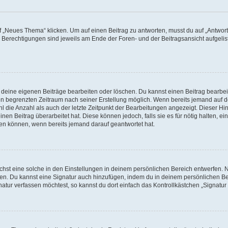
„Neues Thema“ klicken. Um auf einen Beitrag zu antworten, musst du auf „Antworte
e Berechtigungen sind jeweils am Ende der Foren- und der Beitragsansicht aufgeliste
r deine eigenen Beiträge bearbeiten oder löschen. Du kannst einen Beitrag bearbe
inen begrenzten Zeitraum nach seiner Erstellung möglich. Wenn bereits jemand auf de
 die Anzahl als auch der letzte Zeitpunkt der Bearbeitungen angezeigt. Dieser Hi
en Beitrag überarbeitet hat. Diese können jedoch, falls sie es für nötig halten, ei
hen können, wenn bereits jemand darauf geantwortet hat.
st eine solche in den Einstellungen in deinem persönlichen Bereich entwerfen. Na
eren. Du kannst eine Signatur auch hinzufügen, indem du in deinem persönlichen 
atur verfassen möchtest, so kannst du dort einfach das Kontrollkästchen „Signatu