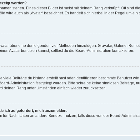
gezeigt werden?
amen stehen. Eines dieser Bilder ist meist mit deinem Rang verknüpft: Oft sind di
ld wird auch als „Avatar“ bezeichnet. Es handelt sich hierbei in der Regel um ein
 Avatar über eine der folgenden vier Methoden hinzufügen: Gravatar, Galerie, Rem
en Avatar benutzen kannst, solltest du die Board-Administration kontaktieren.
viele Beiträge du bislang erstellt hast oder identifizieren bestimmte Benutzer w
 Board-Administration festgelegt wurden. Bitte schreibe keine sinnlosen Beiträge
wird deinen Rang unter Umständen einfach wieder zurücksetzen.
rde ich aufgefordert, mich anzumelden.
ion für Nachrichten an andere Benutzer nutzen, falls diese von der Board-Administ