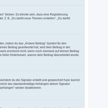
n“ klicken. Es könnte sein, dass eine Registrierung
t. Z. B. „Du darfst neue Themen erstellen“, „Du darfst
iten, indem du das „Ändere Beitrag“-Symbol für den
inen Beitrag geantwortet hat, wird dein Beitrag in der
nweis erscheint nicht, wenn noch niemand auf deinen Beitrag
ne Notiz hinterlassen, warum dein Beitrag überarbeitet wurde.
chdem du die Signatur erstellt und gespeichert hast, kannst
Bereich das standardmäßige Anhängen deiner Signatur
r anhängen“ wieder deaktivieren.