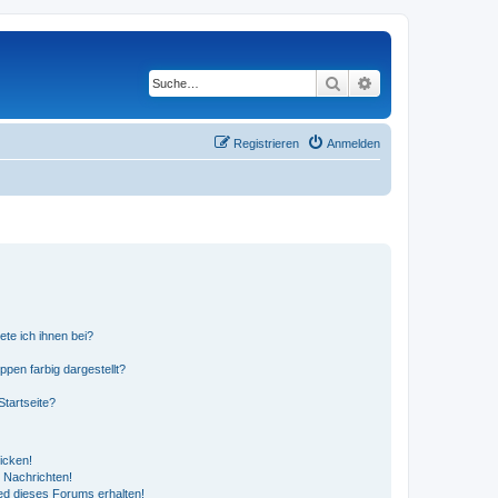
Suche
Erweiterte Suche
Registrieren
Anmelden
ete ich ihnen bei?
en farbig dargestellt?
tartseite?
icken!
 Nachrichten!
ed dieses Forums erhalten!