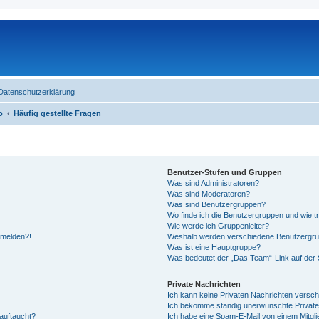
Datenschutzerklärung
o
Häufig gestellte Fragen
Benutzer-Stufen und Gruppen
Was sind Administratoren?
Was sind Moderatoren?
Was sind Benutzergruppen?
Wo finde ich die Benutzergruppen und wie tr
Wie werde ich Gruppenleiter?
anmelden?!
Weshalb werden verschiedene Benutzergrupp
Was ist eine Hauptgruppe?
Was bedeutet der „Das Team“-Link auf der S
Private Nachrichten
Ich kann keine Privaten Nachrichten versch
Ich bekomme ständig unerwünschte Private
auftaucht?
Ich habe eine Spam-E-Mail von einem Mitgli