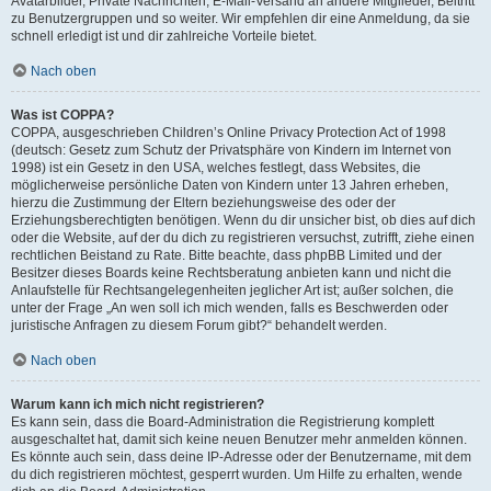
Avatarbilder, Private Nachrichten, E-Mail-Versand an andere Mitglieder, Beitritt
zu Benutzergruppen und so weiter. Wir empfehlen dir eine Anmeldung, da sie
schnell erledigt ist und dir zahlreiche Vorteile bietet.
Nach oben
Was ist COPPA?
COPPA, ausgeschrieben Children’s Online Privacy Protection Act of 1998
(deutsch: Gesetz zum Schutz der Privatsphäre von Kindern im Internet von
1998) ist ein Gesetz in den USA, welches festlegt, dass Websites, die
möglicherweise persönliche Daten von Kindern unter 13 Jahren erheben,
hierzu die Zustimmung der Eltern beziehungsweise des oder der
Erziehungsberechtigten benötigen. Wenn du dir unsicher bist, ob dies auf dich
oder die Website, auf der du dich zu registrieren versuchst, zutrifft, ziehe einen
rechtlichen Beistand zu Rate. Bitte beachte, dass phpBB Limited und der
Besitzer dieses Boards keine Rechtsberatung anbieten kann und nicht die
Anlaufstelle für Rechtsangelegenheiten jeglicher Art ist; außer solchen, die
unter der Frage „An wen soll ich mich wenden, falls es Beschwerden oder
juristische Anfragen zu diesem Forum gibt?“ behandelt werden.
Nach oben
Warum kann ich mich nicht registrieren?
Es kann sein, dass die Board-Administration die Registrierung komplett
ausgeschaltet hat, damit sich keine neuen Benutzer mehr anmelden können.
Es könnte auch sein, dass deine IP-Adresse oder der Benutzername, mit dem
du dich registrieren möchtest, gesperrt wurden. Um Hilfe zu erhalten, wende