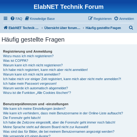
ElabNET Technik Forum
FAQ
Knowledge Base
Registrieren
Anmelden
S
ElabNET Technik Forum
Übersicht über forum.timberwolf.io
Häufig gestellte Fragen
u
Häufig gestellte Fragen
c
h
Registrierung und Anmeldung
Wozu muss ich mich registrieren?
e
Was ist COPPA?
Warum kann ich mich nicht registrieren?
Ich habe mich registriert, kann mich aber nicht anmelden!
Warum kann ich mich nicht anmelden?
Ich habe mich vor einiger Zeit registriert, kann mich aber nicht mehr anmelden?!
Ich habe mein Passwort vergessen!
Warum werde ich automatisch abgemeldet?
Wozu ist die Funktion „Alle Cookies löschen“?
Benutzerpräferenzen und -einstellungen
Wie kann ich meine Einstellungen ändern?
Wie kann ich verhindern, dass mein Benutzername in der Online-Liste auftaucht?
Die Forenuhr geht falsch!
Ich habe die Zeitzone eingestellt, aber die Forenuhr geht immer noch falsch!
Meine Sprache steht auf diesem Board nicht zur Auswahl!
Was sind das für Bilder, die bei meinem Benutzernamen angezeigt werden?
Wie verwende ich einen Avatar?