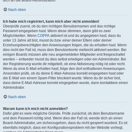
dich an die Board-Administration.
Nach oben
Ich habe mich registriert, kann mich aber nicht anmelden!
Überprüfe zuerst, ob du den richtigen Benutzernamen und das richtige
Passwort eingegeben hast. Wenn diese stimmen, dann gibt es zwei
Möglichkeiten. Wenn
COPPA
aktiviert ist und du angegeben hast, dass du
unter 13 Jahre alt bist, musst du bzw. einer deiner Eltern oder deiner
Erziehungsberechtigten den Anweisungen folgen, die du erhalten hast. Wenn
dies nicht der Fall ist, muss dein Benutzerkonto vielleicht aktiviert werden. Bei
einigen Boards müssen alle neu angemeldeten Mitglieder erst freigeschaltet
werden – entweder musst du dies selbst erledigen oder ein Administrator. Bei
der Registrierung wurde dir mitgeteilt, ob eine Aktivierung nötig ist oder nicht.
Wenn du eine E-Mail erhalten hast, folge den dort enthaltenen Anweisungen.
Ansonsten prüfe, ob du deine E-Mail-Adresse korrekt eingegeben hast oder
die E-Mail von einem Spam-Filter blockiert wurde. Wenn du dir sicher bist,
dass deine E-Mail-Adresse korrekt eingegeben wurde, dann kontaktiere einen
Administrator.
Nach oben
Warum kann ich mich nicht anmelden?
Dafür gibt es viele mögliche Gründe. Prüfe zunächst, ob dein Benutzername
und dein Passwort richtig sind. Wenn dies der Fall ist, wende dich an einen
Board-Administrator, um sicherzugehen, dass du nicht gesperrt wurdest. Es ist
ebenfalls möglich, dass ein Konfigurationsproblem mit der Website vorliegt,