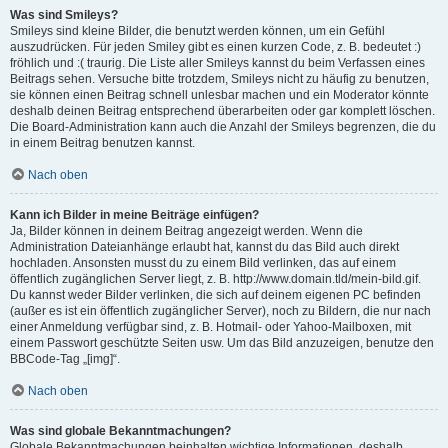
Was sind Smileys?
Smileys sind kleine Bilder, die benutzt werden können, um ein Gefühl
auszudrücken. Für jeden Smiley gibt es einen kurzen Code, z. B. bedeutet :)
fröhlich und :( traurig. Die Liste aller Smileys kannst du beim Verfassen eines
Beitrags sehen. Versuche bitte trotzdem, Smileys nicht zu häufig zu benutzen,
sie können einen Beitrag schnell unlesbar machen und ein Moderator könnte
deshalb deinen Beitrag entsprechend überarbeiten oder gar komplett löschen.
Die Board-Administration kann auch die Anzahl der Smileys begrenzen, die du
in einem Beitrag benutzen kannst.
Nach oben
Kann ich Bilder in meine Beiträge einfügen?
Ja, Bilder können in deinem Beitrag angezeigt werden. Wenn die
Administration Dateianhänge erlaubt hat, kannst du das Bild auch direkt
hochladen. Ansonsten musst du zu einem Bild verlinken, das auf einem
öffentlich zugänglichen Server liegt, z. B. http://www.domain.tld/mein-bild.gif.
Du kannst weder Bilder verlinken, die sich auf deinem eigenen PC befinden
(außer es ist ein öffentlich zugänglicher Server), noch zu Bildern, die nur nach
einer Anmeldung verfügbar sind, z. B. Hotmail- oder Yahoo-Mailboxen, mit
einem Passwort geschützte Seiten usw. Um das Bild anzuzeigen, benutze den
BBCode-Tag „[img]“.
Nach oben
Was sind globale Bekanntmachungen?
Globale Bekanntmachungen beinhalten wichtige Informationen, deshalb