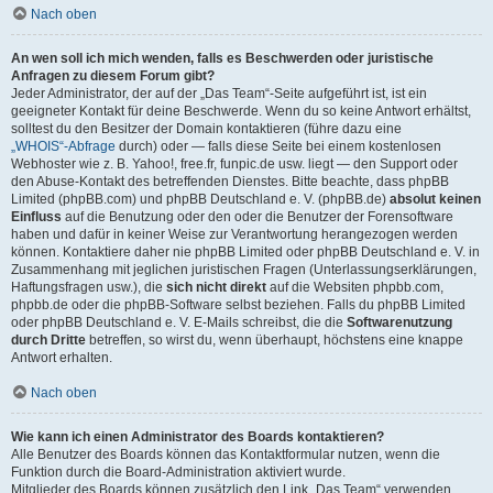
Nach oben
An wen soll ich mich wenden, falls es Beschwerden oder juristische
Anfragen zu diesem Forum gibt?
Jeder Administrator, der auf der „Das Team“-Seite aufgeführt ist, ist ein
geeigneter Kontakt für deine Beschwerde. Wenn du so keine Antwort erhältst,
solltest du den Besitzer der Domain kontaktieren (führe dazu eine
„WHOIS“-Abfrage
durch) oder — falls diese Seite bei einem kostenlosen
Webhoster wie z. B. Yahoo!, free.fr, funpic.de usw. liegt — den Support oder
den Abuse-Kontakt des betreffenden Dienstes. Bitte beachte, dass phpBB
Limited (phpBB.com) und phpBB Deutschland e. V. (phpBB.de)
absolut keinen
Einfluss
auf die Benutzung oder den oder die Benutzer der Forensoftware
haben und dafür in keiner Weise zur Verantwortung herangezogen werden
können. Kontaktiere daher nie phpBB Limited oder phpBB Deutschland e. V. in
Zusammenhang mit jeglichen juristischen Fragen (Unterlassungserklärungen,
Haftungsfragen usw.), die
sich nicht direkt
auf die Websiten phpbb.com,
phpbb.de oder die phpBB-Software selbst beziehen. Falls du phpBB Limited
oder phpBB Deutschland e. V. E-Mails schreibst, die die
Softwarenutzung
durch Dritte
betreffen, so wirst du, wenn überhaupt, höchstens eine knappe
Antwort erhalten.
Nach oben
Wie kann ich einen Administrator des Boards kontaktieren?
Alle Benutzer des Boards können das Kontaktformular nutzen, wenn die
Funktion durch die Board-Administration aktiviert wurde.
Mitglieder des Boards können zusätzlich den Link „Das Team“ verwenden.