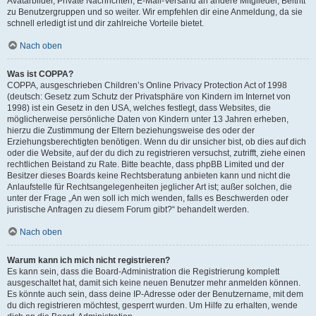
Avatarbilder, Private Nachrichten, E-Mail-Versand an andere Mitglieder, Beitritt
zu Benutzergruppen und so weiter. Wir empfehlen dir eine Anmeldung, da sie
schnell erledigt ist und dir zahlreiche Vorteile bietet.
Nach oben
Was ist COPPA?
COPPA, ausgeschrieben Children’s Online Privacy Protection Act of 1998
(deutsch: Gesetz zum Schutz der Privatsphäre von Kindern im Internet von
1998) ist ein Gesetz in den USA, welches festlegt, dass Websites, die
möglicherweise persönliche Daten von Kindern unter 13 Jahren erheben,
hierzu die Zustimmung der Eltern beziehungsweise des oder der
Erziehungsberechtigten benötigen. Wenn du dir unsicher bist, ob dies auf dich
oder die Website, auf der du dich zu registrieren versuchst, zutrifft, ziehe einen
rechtlichen Beistand zu Rate. Bitte beachte, dass phpBB Limited und der
Besitzer dieses Boards keine Rechtsberatung anbieten kann und nicht die
Anlaufstelle für Rechtsangelegenheiten jeglicher Art ist; außer solchen, die
unter der Frage „An wen soll ich mich wenden, falls es Beschwerden oder
juristische Anfragen zu diesem Forum gibt?“ behandelt werden.
Nach oben
Warum kann ich mich nicht registrieren?
Es kann sein, dass die Board-Administration die Registrierung komplett
ausgeschaltet hat, damit sich keine neuen Benutzer mehr anmelden können.
Es könnte auch sein, dass deine IP-Adresse oder der Benutzername, mit dem
du dich registrieren möchtest, gesperrt wurden. Um Hilfe zu erhalten, wende