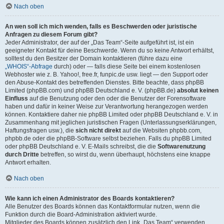
Nach oben
An wen soll ich mich wenden, falls es Beschwerden oder juristische
Anfragen zu diesem Forum gibt?
Jeder Administrator, der auf der „Das Team“-Seite aufgeführt ist, ist ein
geeigneter Kontakt für deine Beschwerde. Wenn du so keine Antwort erhältst,
solltest du den Besitzer der Domain kontaktieren (führe dazu eine
„WHOIS“-Abfrage
durch) oder — falls diese Seite bei einem kostenlosen
Webhoster wie z. B. Yahoo!, free.fr, funpic.de usw. liegt — den Support oder
den Abuse-Kontakt des betreffenden Dienstes. Bitte beachte, dass phpBB
Limited (phpBB.com) und phpBB Deutschland e. V. (phpBB.de)
absolut keinen
Einfluss
auf die Benutzung oder den oder die Benutzer der Forensoftware
haben und dafür in keiner Weise zur Verantwortung herangezogen werden
können. Kontaktiere daher nie phpBB Limited oder phpBB Deutschland e. V. in
Zusammenhang mit jeglichen juristischen Fragen (Unterlassungserklärungen,
Haftungsfragen usw.), die
sich nicht direkt
auf die Websiten phpbb.com,
phpbb.de oder die phpBB-Software selbst beziehen. Falls du phpBB Limited
oder phpBB Deutschland e. V. E-Mails schreibst, die die
Softwarenutzung
durch Dritte
betreffen, so wirst du, wenn überhaupt, höchstens eine knappe
Antwort erhalten.
Nach oben
Wie kann ich einen Administrator des Boards kontaktieren?
Alle Benutzer des Boards können das Kontaktformular nutzen, wenn die
Funktion durch die Board-Administration aktiviert wurde.
Mitglieder des Boards können zusätzlich den Link „Das Team“ verwenden.