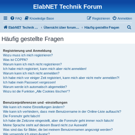
ElabNET Technik Forum
FAQ
Knowledge Base
Registrieren
Anmelden
S
ElabNET Technik Forum
Übersicht über forum.timberwolf.io
Häufig gestellte Fragen
u
Häufig gestellte Fragen
c
h
Registrierung und Anmeldung
Wozu muss ich mich registrieren?
e
Was ist COPPA?
Warum kann ich mich nicht registrieren?
Ich habe mich registriert, kann mich aber nicht anmelden!
Warum kann ich mich nicht anmelden?
Ich habe mich vor einiger Zeit registriert, kann mich aber nicht mehr anmelden?!
Ich habe mein Passwort vergessen!
Warum werde ich automatisch abgemeldet?
Wozu ist die Funktion „Alle Cookies löschen“?
Benutzerpräferenzen und -einstellungen
Wie kann ich meine Einstellungen ändern?
Wie kann ich verhindern, dass mein Benutzername in der Online-Liste auftaucht?
Die Forenuhr geht falsch!
Ich habe die Zeitzone eingestellt, aber die Forenuhr geht immer noch falsch!
Meine Sprache steht auf diesem Board nicht zur Auswahl!
Was sind das für Bilder, die bei meinem Benutzernamen angezeigt werden?
Wie verwende ich einen Avatar?