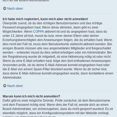
dich an die Board-Administration.
Nach oben
Ich habe mich registriert, kann mich aber nicht anmelden!
Überprüfe zuerst, ob du den richtigen Benutzernamen und das richtige
Passwort eingegeben hast. Wenn diese stimmen, dann gibt es zwei
Möglichkeiten. Wenn
COPPA
aktiviert ist und du angegeben hast, dass du
unter 13 Jahre alt bist, musst du bzw. einer deiner Eltern oder deiner
Erziehungsberechtigten den Anweisungen folgen, die du erhalten hast. Wenn
dies nicht der Fall ist, muss dein Benutzerkonto vielleicht aktiviert werden. Bei
einigen Boards müssen alle neu angemeldeten Mitglieder erst freigeschaltet
werden – entweder musst du dies selbst erledigen oder ein Administrator. Bei
der Registrierung wurde dir mitgeteilt, ob eine Aktivierung nötig ist oder nicht.
Wenn du eine E-Mail erhalten hast, folge den dort enthaltenen Anweisungen.
Ansonsten prüfe, ob du deine E-Mail-Adresse korrekt eingegeben hast oder
die E-Mail von einem Spam-Filter blockiert wurde. Wenn du dir sicher bist,
dass deine E-Mail-Adresse korrekt eingegeben wurde, dann kontaktiere einen
Administrator.
Nach oben
Warum kann ich mich nicht anmelden?
Dafür gibt es viele mögliche Gründe. Prüfe zunächst, ob dein Benutzername
und dein Passwort richtig sind. Wenn dies der Fall ist, wende dich an einen
Board-Administrator, um sicherzugehen, dass du nicht gesperrt wurdest. Es ist
ebenfalls möglich, dass ein Konfigurationsproblem mit der Website vorliegt,