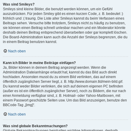
Was sind Smileys?
Smileys sind kleine Bilder, die benutzt werden können, um ein Gefühl
auszudrücken. Für jeden Smiley gibt es einen kurzen Code, z. B. bedeutet :)
fröhlich und :( traurig. Die Liste aller Smileys kannst du beim Verfassen eines
Beitrags sehen. Versuche bitte trotzdem, Smileys nicht zu häufig zu benutzen,
sie können einen Beitrag schnell unlesbar machen und ein Moderator könnte
deshalb deinen Beitrag entsprechend überarbeiten oder gar komplett löschen.
Die Board-Administration kann auch die Anzahl der Smileys begrenzen, die du
in einem Beitrag benutzen kannst.
Nach oben
Kann ich Bilder in meine Beiträge einfügen?
Ja, Bilder können in deinem Beitrag angezeigt werden. Wenn die
Administration Dateianhänge erlaubt hat, kannst du das Bild auch direkt
hochladen. Ansonsten musst du zu einem Bild verlinken, das auf einem
öffentlich zugänglichen Server liegt, z. B. http://www.domain.tld/mein-bild.gif.
Du kannst weder Bilder verlinken, die sich auf deinem eigenen PC befinden
(außer es ist ein öffentlich zugänglicher Server), noch zu Bildern, die nur nach
einer Anmeldung verfügbar sind, z. B. Hotmail- oder Yahoo-Mailboxen, mit
einem Passwort geschützte Seiten usw. Um das Bild anzuzeigen, benutze den
BBCode-Tag „[img]“.
Nach oben
Was sind globale Bekanntmachungen?
Globale Bekanntmachungen beinhalten wichtige Informationen, deshalb