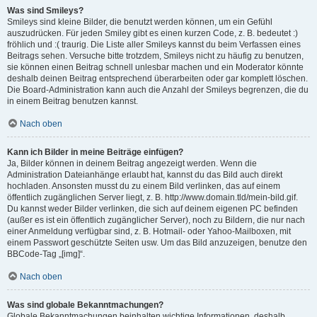
Was sind Smileys?
Smileys sind kleine Bilder, die benutzt werden können, um ein Gefühl
auszudrücken. Für jeden Smiley gibt es einen kurzen Code, z. B. bedeutet :)
fröhlich und :( traurig. Die Liste aller Smileys kannst du beim Verfassen eines
Beitrags sehen. Versuche bitte trotzdem, Smileys nicht zu häufig zu benutzen,
sie können einen Beitrag schnell unlesbar machen und ein Moderator könnte
deshalb deinen Beitrag entsprechend überarbeiten oder gar komplett löschen.
Die Board-Administration kann auch die Anzahl der Smileys begrenzen, die du
in einem Beitrag benutzen kannst.
Nach oben
Kann ich Bilder in meine Beiträge einfügen?
Ja, Bilder können in deinem Beitrag angezeigt werden. Wenn die
Administration Dateianhänge erlaubt hat, kannst du das Bild auch direkt
hochladen. Ansonsten musst du zu einem Bild verlinken, das auf einem
öffentlich zugänglichen Server liegt, z. B. http://www.domain.tld/mein-bild.gif.
Du kannst weder Bilder verlinken, die sich auf deinem eigenen PC befinden
(außer es ist ein öffentlich zugänglicher Server), noch zu Bildern, die nur nach
einer Anmeldung verfügbar sind, z. B. Hotmail- oder Yahoo-Mailboxen, mit
einem Passwort geschützte Seiten usw. Um das Bild anzuzeigen, benutze den
BBCode-Tag „[img]“.
Nach oben
Was sind globale Bekanntmachungen?
Globale Bekanntmachungen beinhalten wichtige Informationen, deshalb