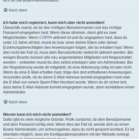
dich an die Board-Administration.
Nach oben
Ich habe mich registriert, kann mich aber nicht anmelden!
Überprüfe zuerst, ob du den richtigen Benutzernamen und das richtige
Passwort eingegeben hast. Wenn diese stimmen, dann gibt es zwei
Möglichkeiten. Wenn
COPPA
aktiviert ist und du angegeben hast, dass du
unter 13 Jahre alt bist, musst du bzw. einer deiner Eltern oder deiner
Erziehungsberechtigten den Anweisungen folgen, die du erhalten hast. Wenn
dies nicht der Fall ist, muss dein Benutzerkonto vielleicht aktiviert werden. Bei
einigen Boards müssen alle neu angemeldeten Mitglieder erst freigeschaltet
werden – entweder musst du dies selbst erledigen oder ein Administrator. Bei
der Registrierung wurde dir mitgeteilt, ob eine Aktivierung nötig ist oder nicht.
Wenn du eine E-Mail erhalten hast, folge den dort enthaltenen Anweisungen.
Ansonsten prüfe, ob du deine E-Mail-Adresse korrekt eingegeben hast oder
die E-Mail von einem Spam-Filter blockiert wurde. Wenn du dir sicher bist,
dass deine E-Mail-Adresse korrekt eingegeben wurde, dann kontaktiere einen
Administrator.
Nach oben
Warum kann ich mich nicht anmelden?
Dafür gibt es viele mögliche Gründe. Prüfe zunächst, ob dein Benutzername
und dein Passwort richtig sind. Wenn dies der Fall ist, wende dich an einen
Board-Administrator, um sicherzugehen, dass du nicht gesperrt wurdest. Es ist
ebenfalls möglich, dass ein Konfigurationsproblem mit der Website vorliegt,