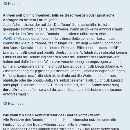
Nach oben
An wen soll ich mich wenden, falls es Beschwerden oder juristische
Anfragen zu diesem Forum gibt?
Jeder Administrator, der auf der „Das Team“-Seite aufgeführt ist, ist ein
geeigneter Kontakt für deine Beschwerde. Wenn du so keine Antwort erhältst,
solltest du den Besitzer der Domain kontaktieren (führe dazu eine
„WHOIS“-Abfrage
durch) oder — falls diese Seite bei einem kostenlosen
Webhoster wie z. B. Yahoo!, free.fr, funpic.de usw. liegt — den Support oder
den Abuse-Kontakt des betreffenden Dienstes. Bitte beachte, dass phpBB
Limited (phpBB.com) und phpBB Deutschland e. V. (phpBB.de)
absolut keinen
Einfluss
auf die Benutzung oder den oder die Benutzer der Forensoftware
haben und dafür in keiner Weise zur Verantwortung herangezogen werden
können. Kontaktiere daher nie phpBB Limited oder phpBB Deutschland e. V. in
Zusammenhang mit jeglichen juristischen Fragen (Unterlassungserklärungen,
Haftungsfragen usw.), die
sich nicht direkt
auf die Websiten phpbb.com,
phpbb.de oder die phpBB-Software selbst beziehen. Falls du phpBB Limited
oder phpBB Deutschland e. V. E-Mails schreibst, die die
Softwarenutzung
durch Dritte
betreffen, so wirst du, wenn überhaupt, höchstens eine knappe
Antwort erhalten.
Nach oben
Wie kann ich einen Administrator des Boards kontaktieren?
Alle Benutzer des Boards können das Kontaktformular nutzen, wenn die
Funktion durch die Board-Administration aktiviert wurde.
Mitglieder des Boards können zusätzlich den Link „Das Team“ verwenden.