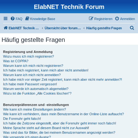
ElabNET Technik Forum
FAQ
Knowledge Base
Registrieren
Anmelden
S
ElabNET Technik Forum
Übersicht über forum.timberwolf.io
Häufig gestellte Fragen
u
Häufig gestellte Fragen
c
h
Registrierung und Anmeldung
Wozu muss ich mich registrieren?
e
Was ist COPPA?
Warum kann ich mich nicht registrieren?
Ich habe mich registriert, kann mich aber nicht anmelden!
Warum kann ich mich nicht anmelden?
Ich habe mich vor einiger Zeit registriert, kann mich aber nicht mehr anmelden?!
Ich habe mein Passwort vergessen!
Warum werde ich automatisch abgemeldet?
Wozu ist die Funktion „Alle Cookies löschen“?
Benutzerpräferenzen und -einstellungen
Wie kann ich meine Einstellungen ändern?
Wie kann ich verhindern, dass mein Benutzername in der Online-Liste auftaucht?
Die Forenuhr geht falsch!
Ich habe die Zeitzone eingestellt, aber die Forenuhr geht immer noch falsch!
Meine Sprache steht auf diesem Board nicht zur Auswahl!
Was sind das für Bilder, die bei meinem Benutzernamen angezeigt werden?
Wie verwende ich einen Avatar?