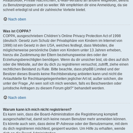
Avatarbilder, Private Nachrichten, E-Mail-Versand an andere Mitglieder, Beitritt
zu Benutzergruppen und so weiter. Wir empfehlen dir eine Anmeldung, da sie
schnell erledigt ist und dir zahlreiche Vorteile bietet.
Nach oben
Was ist COPPA?
COPPA, ausgeschrieben Children’s Online Privacy Protection Act of 1998
(deutsch: Gesetz zum Schutz der Privatsphäre von Kindern im Internet von
1998) ist ein Gesetz in den USA, welches festlegt, dass Websites, die
möglicherweise persönliche Daten von Kindern unter 13 Jahren erheben,
hierzu die Zustimmung der Eltern beziehungsweise des oder der
Erziehungsberechtigten benötigen. Wenn du dir unsicher bist, ob dies auf dich
oder die Website, auf der du dich zu registrieren versuchst, zutrifft, ziehe einen
rechtlichen Beistand zu Rate. Bitte beachte, dass phpBB Limited und der
Besitzer dieses Boards keine Rechtsberatung anbieten kann und nicht die
Anlaufstelle für Rechtsangelegenheiten jeglicher Art ist; außer solchen, die
unter der Frage „An wen soll ich mich wenden, falls es Beschwerden oder
juristische Anfragen zu diesem Forum gibt?“ behandelt werden.
Nach oben
Warum kann ich mich nicht registrieren?
Es kann sein, dass die Board-Administration die Registrierung komplett
ausgeschaltet hat, damit sich keine neuen Benutzer mehr anmelden können.
Es könnte auch sein, dass deine IP-Adresse oder der Benutzername, mit dem
du dich registrieren möchtest, gesperrt wurden. Um Hilfe zu erhalten, wende