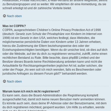
Avatarbilder, Private Nachrichten, E-Mail-Versand an andere Mitglieder, Beitritt
zu Benutzergruppen und so weiter. Wir empfehlen dir eine Anmeldung, da sie
schnell erledigt ist und dir zahlreiche Vorteile bietet.
Nach oben
Was ist COPPA?
COPPA, ausgeschrieben Children’s Online Privacy Protection Act of 1998
(deutsch: Gesetz zum Schutz der Privatsphäre von Kindern im Internet von
1998) ist ein Gesetz in den USA, welches festlegt, dass Websites, die
möglicherweise persönliche Daten von Kindern unter 13 Jahren erheben,
hierzu die Zustimmung der Eltern beziehungsweise des oder der
Erziehungsberechtigten benötigen. Wenn du dir unsicher bist, ob dies auf dich
oder die Website, auf der du dich zu registrieren versuchst, zutrifft, ziehe einen
rechtlichen Beistand zu Rate. Bitte beachte, dass phpBB Limited und der
Besitzer dieses Boards keine Rechtsberatung anbieten kann und nicht die
Anlaufstelle für Rechtsangelegenheiten jeglicher Art ist; außer solchen, die
unter der Frage „An wen soll ich mich wenden, falls es Beschwerden oder
juristische Anfragen zu diesem Forum gibt?“ behandelt werden.
Nach oben
Warum kann ich mich nicht registrieren?
Es kann sein, dass die Board-Administration die Registrierung komplett
ausgeschaltet hat, damit sich keine neuen Benutzer mehr anmelden können.
Es könnte auch sein, dass deine IP-Adresse oder der Benutzername, mit dem
du dich registrieren möchtest, gesperrt wurden. Um Hilfe zu erhalten, wende