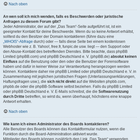
Nach oben
An wen soll ich mich wenden, falls es Beschwerden oder juristische
Anfragen zu diesem Forum gibt?
Jeder Administrator, der auf der „Das Team“-Seite aufgeführt ist, ist ein
geeigneter Kontakt für deine Beschwerde. Wenn du so keine Antwort erhältst,
solltest du den Besitzer der Domain kontaktieren (führe dazu eine
„WHOIS“-Abfrage
durch) oder — falls diese Seite bei einem kostenlosen
Webhoster wie z. B. Yahoo!, free.fr, funpic.de usw. liegt — den Support oder
den Abuse-Kontakt des betreffenden Dienstes. Bitte beachte, dass phpBB
Limited (phpBB.com) und phpBB Deutschland e. V. (phpBB.de)
absolut keinen
Einfluss
auf die Benutzung oder den oder die Benutzer der Forensoftware
haben und dafür in keiner Weise zur Verantwortung herangezogen werden
können. Kontaktiere daher nie phpBB Limited oder phpBB Deutschland e. V. in
Zusammenhang mit jeglichen juristischen Fragen (Unterlassungserklärungen,
Haftungsfragen usw.), die
sich nicht direkt
auf die Websiten phpbb.com,
phpbb.de oder die phpBB-Software selbst beziehen. Falls du phpBB Limited
oder phpBB Deutschland e. V. E-Mails schreibst, die die
Softwarenutzung
durch Dritte
betreffen, so wirst du, wenn überhaupt, höchstens eine knappe
Antwort erhalten.
Nach oben
Wie kann ich einen Administrator des Boards kontaktieren?
Alle Benutzer des Boards können das Kontaktformular nutzen, wenn die
Funktion durch die Board-Administration aktiviert wurde.
Mitglieder des Boards können zusätzlich den Link „Das Team“ verwenden.