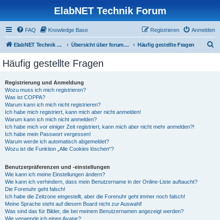
ElabNET Technik Forum
FAQ
Knowledge Base
Registrieren
Anmelden
S
ElabNET Technik Forum
Übersicht über forum.timberwolf.io
Häufig gestellte Fragen
u
Häufig gestellte Fragen
c
h
Registrierung und Anmeldung
Wozu muss ich mich registrieren?
e
Was ist COPPA?
Warum kann ich mich nicht registrieren?
Ich habe mich registriert, kann mich aber nicht anmelden!
Warum kann ich mich nicht anmelden?
Ich habe mich vor einiger Zeit registriert, kann mich aber nicht mehr anmelden?!
Ich habe mein Passwort vergessen!
Warum werde ich automatisch abgemeldet?
Wozu ist die Funktion „Alle Cookies löschen“?
Benutzerpräferenzen und -einstellungen
Wie kann ich meine Einstellungen ändern?
Wie kann ich verhindern, dass mein Benutzername in der Online-Liste auftaucht?
Die Forenuhr geht falsch!
Ich habe die Zeitzone eingestellt, aber die Forenuhr geht immer noch falsch!
Meine Sprache steht auf diesem Board nicht zur Auswahl!
Was sind das für Bilder, die bei meinem Benutzernamen angezeigt werden?
Wie verwende ich einen Avatar?