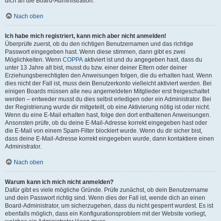
dich an die Board-Administration.
Nach oben
Ich habe mich registriert, kann mich aber nicht anmelden!
Überprüfe zuerst, ob du den richtigen Benutzernamen und das richtige
Passwort eingegeben hast. Wenn diese stimmen, dann gibt es zwei
Möglichkeiten. Wenn
COPPA
aktiviert ist und du angegeben hast, dass du
unter 13 Jahre alt bist, musst du bzw. einer deiner Eltern oder deiner
Erziehungsberechtigten den Anweisungen folgen, die du erhalten hast. Wenn
dies nicht der Fall ist, muss dein Benutzerkonto vielleicht aktiviert werden. Bei
einigen Boards müssen alle neu angemeldeten Mitglieder erst freigeschaltet
werden – entweder musst du dies selbst erledigen oder ein Administrator. Bei
der Registrierung wurde dir mitgeteilt, ob eine Aktivierung nötig ist oder nicht.
Wenn du eine E-Mail erhalten hast, folge den dort enthaltenen Anweisungen.
Ansonsten prüfe, ob du deine E-Mail-Adresse korrekt eingegeben hast oder
die E-Mail von einem Spam-Filter blockiert wurde. Wenn du dir sicher bist,
dass deine E-Mail-Adresse korrekt eingegeben wurde, dann kontaktiere einen
Administrator.
Nach oben
Warum kann ich mich nicht anmelden?
Dafür gibt es viele mögliche Gründe. Prüfe zunächst, ob dein Benutzername
und dein Passwort richtig sind. Wenn dies der Fall ist, wende dich an einen
Board-Administrator, um sicherzugehen, dass du nicht gesperrt wurdest. Es ist
ebenfalls möglich, dass ein Konfigurationsproblem mit der Website vorliegt,