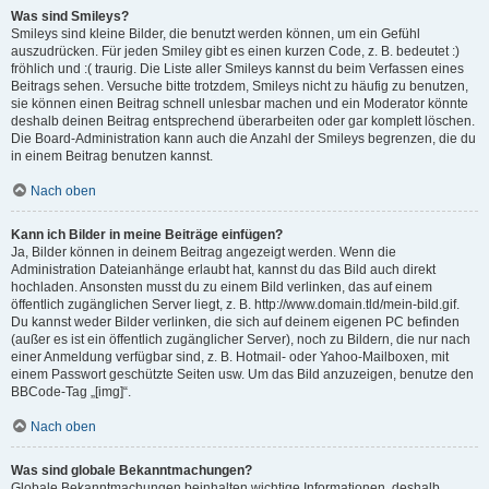
Was sind Smileys?
Smileys sind kleine Bilder, die benutzt werden können, um ein Gefühl
auszudrücken. Für jeden Smiley gibt es einen kurzen Code, z. B. bedeutet :)
fröhlich und :( traurig. Die Liste aller Smileys kannst du beim Verfassen eines
Beitrags sehen. Versuche bitte trotzdem, Smileys nicht zu häufig zu benutzen,
sie können einen Beitrag schnell unlesbar machen und ein Moderator könnte
deshalb deinen Beitrag entsprechend überarbeiten oder gar komplett löschen.
Die Board-Administration kann auch die Anzahl der Smileys begrenzen, die du
in einem Beitrag benutzen kannst.
Nach oben
Kann ich Bilder in meine Beiträge einfügen?
Ja, Bilder können in deinem Beitrag angezeigt werden. Wenn die
Administration Dateianhänge erlaubt hat, kannst du das Bild auch direkt
hochladen. Ansonsten musst du zu einem Bild verlinken, das auf einem
öffentlich zugänglichen Server liegt, z. B. http://www.domain.tld/mein-bild.gif.
Du kannst weder Bilder verlinken, die sich auf deinem eigenen PC befinden
(außer es ist ein öffentlich zugänglicher Server), noch zu Bildern, die nur nach
einer Anmeldung verfügbar sind, z. B. Hotmail- oder Yahoo-Mailboxen, mit
einem Passwort geschützte Seiten usw. Um das Bild anzuzeigen, benutze den
BBCode-Tag „[img]“.
Nach oben
Was sind globale Bekanntmachungen?
Globale Bekanntmachungen beinhalten wichtige Informationen, deshalb