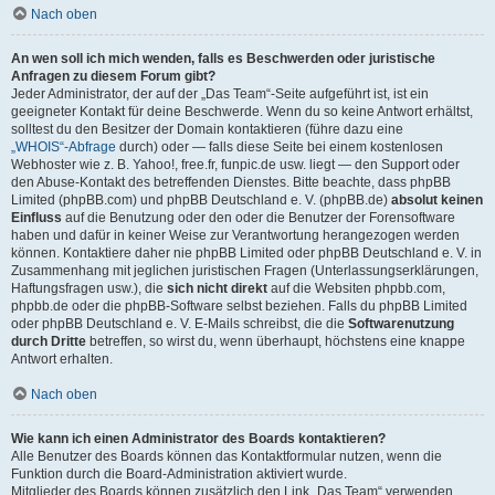
Nach oben
An wen soll ich mich wenden, falls es Beschwerden oder juristische
Anfragen zu diesem Forum gibt?
Jeder Administrator, der auf der „Das Team“-Seite aufgeführt ist, ist ein
geeigneter Kontakt für deine Beschwerde. Wenn du so keine Antwort erhältst,
solltest du den Besitzer der Domain kontaktieren (führe dazu eine
„WHOIS“-Abfrage
durch) oder — falls diese Seite bei einem kostenlosen
Webhoster wie z. B. Yahoo!, free.fr, funpic.de usw. liegt — den Support oder
den Abuse-Kontakt des betreffenden Dienstes. Bitte beachte, dass phpBB
Limited (phpBB.com) und phpBB Deutschland e. V. (phpBB.de)
absolut keinen
Einfluss
auf die Benutzung oder den oder die Benutzer der Forensoftware
haben und dafür in keiner Weise zur Verantwortung herangezogen werden
können. Kontaktiere daher nie phpBB Limited oder phpBB Deutschland e. V. in
Zusammenhang mit jeglichen juristischen Fragen (Unterlassungserklärungen,
Haftungsfragen usw.), die
sich nicht direkt
auf die Websiten phpbb.com,
phpbb.de oder die phpBB-Software selbst beziehen. Falls du phpBB Limited
oder phpBB Deutschland e. V. E-Mails schreibst, die die
Softwarenutzung
durch Dritte
betreffen, so wirst du, wenn überhaupt, höchstens eine knappe
Antwort erhalten.
Nach oben
Wie kann ich einen Administrator des Boards kontaktieren?
Alle Benutzer des Boards können das Kontaktformular nutzen, wenn die
Funktion durch die Board-Administration aktiviert wurde.
Mitglieder des Boards können zusätzlich den Link „Das Team“ verwenden.