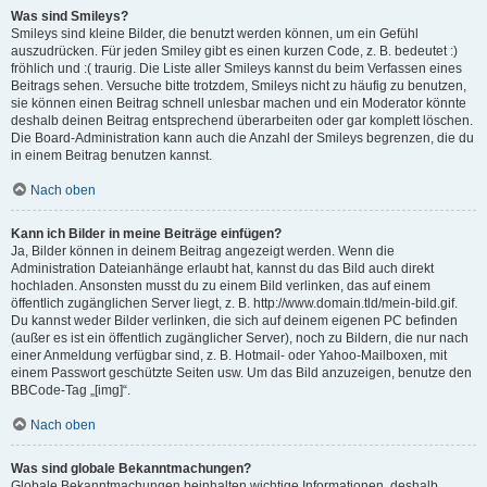
Was sind Smileys?
Smileys sind kleine Bilder, die benutzt werden können, um ein Gefühl
auszudrücken. Für jeden Smiley gibt es einen kurzen Code, z. B. bedeutet :)
fröhlich und :( traurig. Die Liste aller Smileys kannst du beim Verfassen eines
Beitrags sehen. Versuche bitte trotzdem, Smileys nicht zu häufig zu benutzen,
sie können einen Beitrag schnell unlesbar machen und ein Moderator könnte
deshalb deinen Beitrag entsprechend überarbeiten oder gar komplett löschen.
Die Board-Administration kann auch die Anzahl der Smileys begrenzen, die du
in einem Beitrag benutzen kannst.
Nach oben
Kann ich Bilder in meine Beiträge einfügen?
Ja, Bilder können in deinem Beitrag angezeigt werden. Wenn die
Administration Dateianhänge erlaubt hat, kannst du das Bild auch direkt
hochladen. Ansonsten musst du zu einem Bild verlinken, das auf einem
öffentlich zugänglichen Server liegt, z. B. http://www.domain.tld/mein-bild.gif.
Du kannst weder Bilder verlinken, die sich auf deinem eigenen PC befinden
(außer es ist ein öffentlich zugänglicher Server), noch zu Bildern, die nur nach
einer Anmeldung verfügbar sind, z. B. Hotmail- oder Yahoo-Mailboxen, mit
einem Passwort geschützte Seiten usw. Um das Bild anzuzeigen, benutze den
BBCode-Tag „[img]“.
Nach oben
Was sind globale Bekanntmachungen?
Globale Bekanntmachungen beinhalten wichtige Informationen, deshalb