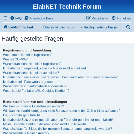
ElabNET Technik Forum
FAQ
Knowledge Base
Registrieren
Anmelden
S
ElabNET Technik Forum
Übersicht über forum.timberwolf.io
Häufig gestellte Fragen
u
Häufig gestellte Fragen
c
h
Registrierung und Anmeldung
Wozu muss ich mich registrieren?
e
Was ist COPPA?
Warum kann ich mich nicht registrieren?
Ich habe mich registriert, kann mich aber nicht anmelden!
Warum kann ich mich nicht anmelden?
Ich habe mich vor einiger Zeit registriert, kann mich aber nicht mehr anmelden?!
Ich habe mein Passwort vergessen!
Warum werde ich automatisch abgemeldet?
Wozu ist die Funktion „Alle Cookies löschen“?
Benutzerpräferenzen und -einstellungen
Wie kann ich meine Einstellungen ändern?
Wie kann ich verhindern, dass mein Benutzername in der Online-Liste auftaucht?
Die Forenuhr geht falsch!
Ich habe die Zeitzone eingestellt, aber die Forenuhr geht immer noch falsch!
Meine Sprache steht auf diesem Board nicht zur Auswahl!
Was sind das für Bilder, die bei meinem Benutzernamen angezeigt werden?
Wie verwende ich einen Avatar?