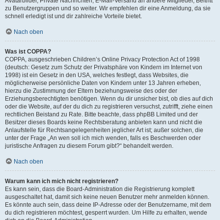
Avatarbilder, Private Nachrichten, E-Mail-Versand an andere Mitglieder, Beitritt
zu Benutzergruppen und so weiter. Wir empfehlen dir eine Anmeldung, da sie
schnell erledigt ist und dir zahlreiche Vorteile bietet.
Nach oben
Was ist COPPA?
COPPA, ausgeschrieben Children’s Online Privacy Protection Act of 1998
(deutsch: Gesetz zum Schutz der Privatsphäre von Kindern im Internet von
1998) ist ein Gesetz in den USA, welches festlegt, dass Websites, die
möglicherweise persönliche Daten von Kindern unter 13 Jahren erheben,
hierzu die Zustimmung der Eltern beziehungsweise des oder der
Erziehungsberechtigten benötigen. Wenn du dir unsicher bist, ob dies auf dich
oder die Website, auf der du dich zu registrieren versuchst, zutrifft, ziehe einen
rechtlichen Beistand zu Rate. Bitte beachte, dass phpBB Limited und der
Besitzer dieses Boards keine Rechtsberatung anbieten kann und nicht die
Anlaufstelle für Rechtsangelegenheiten jeglicher Art ist; außer solchen, die
unter der Frage „An wen soll ich mich wenden, falls es Beschwerden oder
juristische Anfragen zu diesem Forum gibt?“ behandelt werden.
Nach oben
Warum kann ich mich nicht registrieren?
Es kann sein, dass die Board-Administration die Registrierung komplett
ausgeschaltet hat, damit sich keine neuen Benutzer mehr anmelden können.
Es könnte auch sein, dass deine IP-Adresse oder der Benutzername, mit dem
du dich registrieren möchtest, gesperrt wurden. Um Hilfe zu erhalten, wende