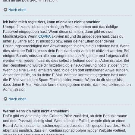
dich an die Board-Administration.
Nach oben
Ich habe mich registriert, kann mich aber nicht anmelden!
Überprüfe zuerst, ob du den richtigen Benutzernamen und das richtige
Passwort eingegeben hast. Wenn diese stimmen, dann gibt es zwei
Möglichkeiten. Wenn
COPPA
aktiviert ist und du angegeben hast, dass du
unter 13 Jahre alt bist, musst du bzw. einer deiner Eltern oder deiner
Erziehungsberechtigten den Anweisungen folgen, die du erhalten hast. Wenn
dies nicht der Fall ist, muss dein Benutzerkonto vielleicht aktiviert werden. Bei
einigen Boards müssen alle neu angemeldeten Mitglieder erst freigeschaltet
werden – entweder musst du dies selbst erledigen oder ein Administrator. Bei
der Registrierung wurde dir mitgeteilt, ob eine Aktivierung nötig ist oder nicht.
Wenn du eine E-Mail erhalten hast, folge den dort enthaltenen Anweisungen.
Ansonsten prüfe, ob du deine E-Mail-Adresse korrekt eingegeben hast oder
die E-Mail von einem Spam-Filter blockiert wurde. Wenn du dir sicher bist,
dass deine E-Mail-Adresse korrekt eingegeben wurde, dann kontaktiere einen
Administrator.
Nach oben
Warum kann ich mich nicht anmelden?
Dafür gibt es viele mögliche Gründe. Prüfe zunächst, ob dein Benutzername
und dein Passwort richtig sind. Wenn dies der Fall ist, wende dich an einen
Board-Administrator, um sicherzugehen, dass du nicht gesperrt wurdest. Es ist
ebenfalls möglich, dass ein Konfigurationsproblem mit der Website vorliegt,