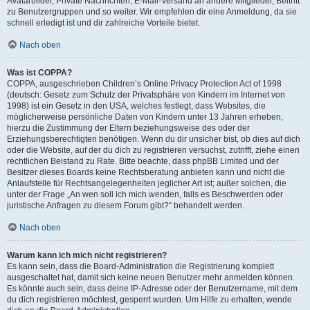
Avatarbilder, Private Nachrichten, E-Mail-Versand an andere Mitglieder, Beitritt
zu Benutzergruppen und so weiter. Wir empfehlen dir eine Anmeldung, da sie
schnell erledigt ist und dir zahlreiche Vorteile bietet.
Nach oben
Was ist COPPA?
COPPA, ausgeschrieben Children’s Online Privacy Protection Act of 1998
(deutsch: Gesetz zum Schutz der Privatsphäre von Kindern im Internet von
1998) ist ein Gesetz in den USA, welches festlegt, dass Websites, die
möglicherweise persönliche Daten von Kindern unter 13 Jahren erheben,
hierzu die Zustimmung der Eltern beziehungsweise des oder der
Erziehungsberechtigten benötigen. Wenn du dir unsicher bist, ob dies auf dich
oder die Website, auf der du dich zu registrieren versuchst, zutrifft, ziehe einen
rechtlichen Beistand zu Rate. Bitte beachte, dass phpBB Limited und der
Besitzer dieses Boards keine Rechtsberatung anbieten kann und nicht die
Anlaufstelle für Rechtsangelegenheiten jeglicher Art ist; außer solchen, die
unter der Frage „An wen soll ich mich wenden, falls es Beschwerden oder
juristische Anfragen zu diesem Forum gibt?“ behandelt werden.
Nach oben
Warum kann ich mich nicht registrieren?
Es kann sein, dass die Board-Administration die Registrierung komplett
ausgeschaltet hat, damit sich keine neuen Benutzer mehr anmelden können.
Es könnte auch sein, dass deine IP-Adresse oder der Benutzername, mit dem
du dich registrieren möchtest, gesperrt wurden. Um Hilfe zu erhalten, wende