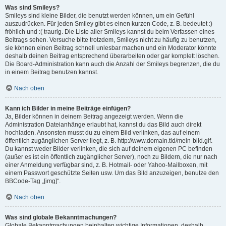
Was sind Smileys?
Smileys sind kleine Bilder, die benutzt werden können, um ein Gefühl
auszudrücken. Für jeden Smiley gibt es einen kurzen Code, z. B. bedeutet :)
fröhlich und :( traurig. Die Liste aller Smileys kannst du beim Verfassen eines
Beitrags sehen. Versuche bitte trotzdem, Smileys nicht zu häufig zu benutzen,
sie können einen Beitrag schnell unlesbar machen und ein Moderator könnte
deshalb deinen Beitrag entsprechend überarbeiten oder gar komplett löschen.
Die Board-Administration kann auch die Anzahl der Smileys begrenzen, die du
in einem Beitrag benutzen kannst.
Nach oben
Kann ich Bilder in meine Beiträge einfügen?
Ja, Bilder können in deinem Beitrag angezeigt werden. Wenn die
Administration Dateianhänge erlaubt hat, kannst du das Bild auch direkt
hochladen. Ansonsten musst du zu einem Bild verlinken, das auf einem
öffentlich zugänglichen Server liegt, z. B. http://www.domain.tld/mein-bild.gif.
Du kannst weder Bilder verlinken, die sich auf deinem eigenen PC befinden
(außer es ist ein öffentlich zugänglicher Server), noch zu Bildern, die nur nach
einer Anmeldung verfügbar sind, z. B. Hotmail- oder Yahoo-Mailboxen, mit
einem Passwort geschützte Seiten usw. Um das Bild anzuzeigen, benutze den
BBCode-Tag „[img]“.
Nach oben
Was sind globale Bekanntmachungen?
Globale Bekanntmachungen beinhalten wichtige Informationen, deshalb