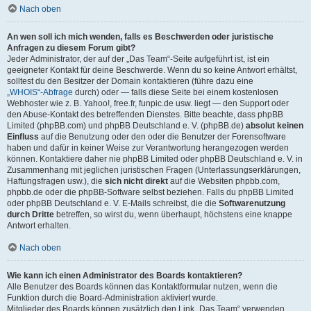
Nach oben
An wen soll ich mich wenden, falls es Beschwerden oder juristische
Anfragen zu diesem Forum gibt?
Jeder Administrator, der auf der „Das Team“-Seite aufgeführt ist, ist ein
geeigneter Kontakt für deine Beschwerde. Wenn du so keine Antwort erhältst,
solltest du den Besitzer der Domain kontaktieren (führe dazu eine
„WHOIS“-Abfrage
durch) oder — falls diese Seite bei einem kostenlosen
Webhoster wie z. B. Yahoo!, free.fr, funpic.de usw. liegt — den Support oder
den Abuse-Kontakt des betreffenden Dienstes. Bitte beachte, dass phpBB
Limited (phpBB.com) und phpBB Deutschland e. V. (phpBB.de)
absolut keinen
Einfluss
auf die Benutzung oder den oder die Benutzer der Forensoftware
haben und dafür in keiner Weise zur Verantwortung herangezogen werden
können. Kontaktiere daher nie phpBB Limited oder phpBB Deutschland e. V. in
Zusammenhang mit jeglichen juristischen Fragen (Unterlassungserklärungen,
Haftungsfragen usw.), die
sich nicht direkt
auf die Websiten phpbb.com,
phpbb.de oder die phpBB-Software selbst beziehen. Falls du phpBB Limited
oder phpBB Deutschland e. V. E-Mails schreibst, die die
Softwarenutzung
durch Dritte
betreffen, so wirst du, wenn überhaupt, höchstens eine knappe
Antwort erhalten.
Nach oben
Wie kann ich einen Administrator des Boards kontaktieren?
Alle Benutzer des Boards können das Kontaktformular nutzen, wenn die
Funktion durch die Board-Administration aktiviert wurde.
Mitglieder des Boards können zusätzlich den Link „Das Team“ verwenden.