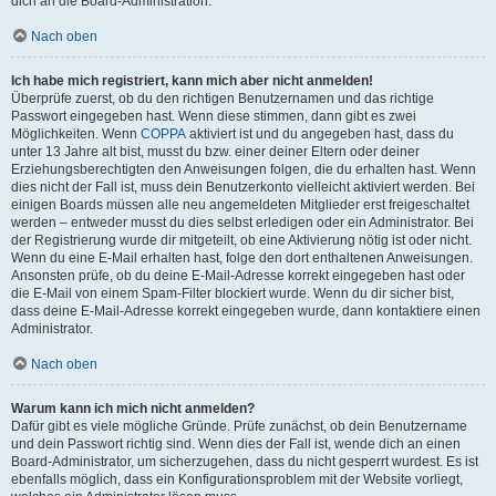
dich an die Board-Administration.
Nach oben
Ich habe mich registriert, kann mich aber nicht anmelden!
Überprüfe zuerst, ob du den richtigen Benutzernamen und das richtige
Passwort eingegeben hast. Wenn diese stimmen, dann gibt es zwei
Möglichkeiten. Wenn
COPPA
aktiviert ist und du angegeben hast, dass du
unter 13 Jahre alt bist, musst du bzw. einer deiner Eltern oder deiner
Erziehungsberechtigten den Anweisungen folgen, die du erhalten hast. Wenn
dies nicht der Fall ist, muss dein Benutzerkonto vielleicht aktiviert werden. Bei
einigen Boards müssen alle neu angemeldeten Mitglieder erst freigeschaltet
werden – entweder musst du dies selbst erledigen oder ein Administrator. Bei
der Registrierung wurde dir mitgeteilt, ob eine Aktivierung nötig ist oder nicht.
Wenn du eine E-Mail erhalten hast, folge den dort enthaltenen Anweisungen.
Ansonsten prüfe, ob du deine E-Mail-Adresse korrekt eingegeben hast oder
die E-Mail von einem Spam-Filter blockiert wurde. Wenn du dir sicher bist,
dass deine E-Mail-Adresse korrekt eingegeben wurde, dann kontaktiere einen
Administrator.
Nach oben
Warum kann ich mich nicht anmelden?
Dafür gibt es viele mögliche Gründe. Prüfe zunächst, ob dein Benutzername
und dein Passwort richtig sind. Wenn dies der Fall ist, wende dich an einen
Board-Administrator, um sicherzugehen, dass du nicht gesperrt wurdest. Es ist
ebenfalls möglich, dass ein Konfigurationsproblem mit der Website vorliegt,