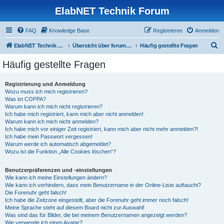
ElabNET Technik Forum
FAQ
Knowledge Base
Registrieren
Anmelden
S
ElabNET Technik Forum
Übersicht über forum.timberwolf.io
Häufig gestellte Fragen
u
Häufig gestellte Fragen
c
h
Registrierung und Anmeldung
Wozu muss ich mich registrieren?
e
Was ist COPPA?
Warum kann ich mich nicht registrieren?
Ich habe mich registriert, kann mich aber nicht anmelden!
Warum kann ich mich nicht anmelden?
Ich habe mich vor einiger Zeit registriert, kann mich aber nicht mehr anmelden?!
Ich habe mein Passwort vergessen!
Warum werde ich automatisch abgemeldet?
Wozu ist die Funktion „Alle Cookies löschen“?
Benutzerpräferenzen und -einstellungen
Wie kann ich meine Einstellungen ändern?
Wie kann ich verhindern, dass mein Benutzername in der Online-Liste auftaucht?
Die Forenuhr geht falsch!
Ich habe die Zeitzone eingestellt, aber die Forenuhr geht immer noch falsch!
Meine Sprache steht auf diesem Board nicht zur Auswahl!
Was sind das für Bilder, die bei meinem Benutzernamen angezeigt werden?
Wie verwende ich einen Avatar?