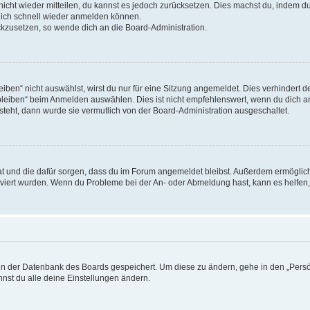
 nicht wieder mitteilen, du kannst es jedoch zurücksetzen. Dies machst du, indem 
 dich schnell wieder anmelden können.
ückzusetzen, so wende dich an die Board-Administration.
en“ nicht auswählst, wirst du nur für eine Sitzung angemeldet. Dies verhindert 
leiben“ beim Anmelden auswählen. Dies ist nicht empfehlenswert, wenn du dich an
 steht, dann wurde sie vermutlich von der Board-Administration ausgeschaltet.
 hat und die dafür sorgen, dass du im Forum angemeldet bleibst. Außerdem ermögli
tiviert wurden. Wenn du Probleme bei der An- oder Abmeldung hast, kann es helfen
n in der Datenbank des Boards gespeichert. Um diese zu ändern, gehe in den „Persö
nst du alle deine Einstellungen ändern.