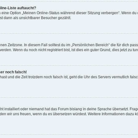
ine-Liste auftaucht?
n eine Option „Meinen Online-Status während dieser Sitzung verbergen“. Wenn du d
st dann als unsichtbarer Besucher gezählt.
en Zeitzone. In diesem Fall solltest du im „Persönlichen Bereich“ die für dich passe
den. Wenn du noch nicht registriert bist, ist dies ein guter Grund, dies jetzt zu tun
mer noch falsch!
t hast und die Zeit trotzdem noch falsch ist, geht die Uhr des Servers vermutlich fal
t installiert oder niemand hat das Forum bislang in deine Sprache übersetzt. Frag
, würden wir uns freuen, wenn du es übersetzen würdest. Weitere Informationen dazu