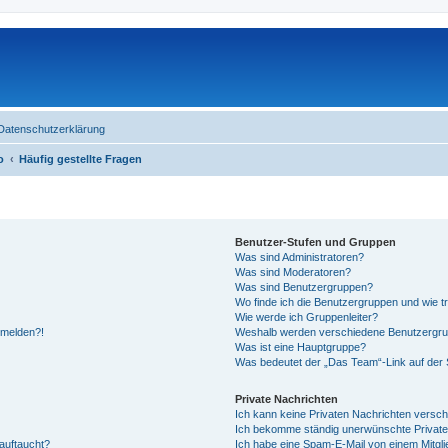
Datenschutzerklärung
o
Häufig gestellte Fragen
Benutzer-Stufen und Gruppen
Was sind Administratoren?
Was sind Moderatoren?
Was sind Benutzergruppen?
Wo finde ich die Benutzergruppen und wie tr
Wie werde ich Gruppenleiter?
anmelden?!
Weshalb werden verschiedene Benutzergrupp
Was ist eine Hauptgruppe?
Was bedeutet der „Das Team“-Link auf der S
Private Nachrichten
Ich kann keine Privaten Nachrichten versch
Ich bekomme ständig unerwünschte Private
auftaucht?
Ich habe eine Spam-E-Mail von einem Mitgli