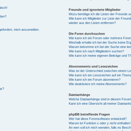
alsch!
Freunde und ignorierte Mitglieder
Wozu benötige ich die Listen der Freunde un
rden?
Wie kann ich Mitglieder zur Liste der Freund
wieder aus den Listen entfernen?
fgefordert, mich anzumelden.
Die Foren durchsuchen
Wie kann ich ein Forum oder mehrere For
Weshalb erhalte ich bei der Suche keine Er
Warum bekomme ich bei der Suche eine lee
Wie kann ich nach Mitgliedern suchen?
Wie kann ich meine eigenen Beiträge und T
Abonnements und Lesezeichen
Was ist der Unterschied zwischen einem L
Wie kann ich ein Lesezeichen auf ein Them
Wie kann ich ein Forum abonnieren?
Wie deaktiviere ich meine Abonnements?
gs?
Dateianhänge
Welche Dateianhänge sind in diesem Forum
Kann ich eine Übersicht all meiner Dateian
phpBB betreffende Fragen
Wer hat diese Forensoftware entwickelt?
Warum ist Funktion x oder y nicht enthalten
An wen soll ich mich wenden, falls es Besc