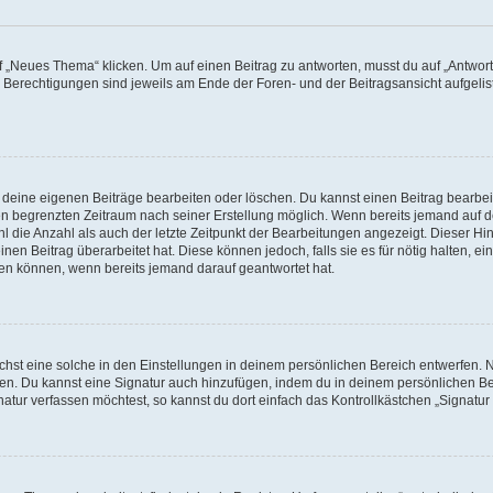
„Neues Thema“ klicken. Um auf einen Beitrag zu antworten, musst du auf „Antworte
e Berechtigungen sind jeweils am Ende der Foren- und der Beitragsansicht aufgeliste
r deine eigenen Beiträge bearbeiten oder löschen. Du kannst einen Beitrag bearbe
inen begrenzten Zeitraum nach seiner Erstellung möglich. Wenn bereits jemand auf de
 die Anzahl als auch der letzte Zeitpunkt der Bearbeitungen angezeigt. Dieser Hi
en Beitrag überarbeitet hat. Diese können jedoch, falls sie es für nötig halten, ei
hen können, wenn bereits jemand darauf geantwortet hat.
st eine solche in den Einstellungen in deinem persönlichen Bereich entwerfen. Na
eren. Du kannst eine Signatur auch hinzufügen, indem du in deinem persönlichen 
atur verfassen möchtest, so kannst du dort einfach das Kontrollkästchen „Signatu