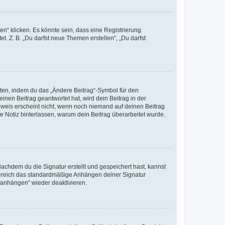
n“ klicken. Es könnte sein, dass eine Registrierung
t. Z. B. „Du darfst neue Themen erstellen“, „Du darfst
iten, indem du das „Ändere Beitrag“-Symbol für den
inen Beitrag geantwortet hat, wird dein Beitrag in der
nweis erscheint nicht, wenn noch niemand auf deinen Beitrag
ne Notiz hinterlassen, warum dein Beitrag überarbeitet wurde.
chdem du die Signatur erstellt und gespeichert hast, kannst
Bereich das standardmäßige Anhängen deiner Signatur
r anhängen“ wieder deaktivieren.