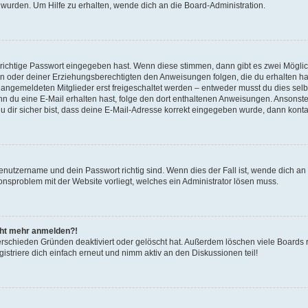
 wurden. Um Hilfe zu erhalten, wende dich an die Board-Administration.
 richtige Passwort eingegeben hast. Wenn diese stimmen, dann gibt es zwei Mögl
tern oder deiner Erziehungsberechtigten den Anweisungen folgen, die du erhalten ha
u angemeldeten Mitglieder erst freigeschaltet werden – entweder musst du dies selbs
. Wenn du eine E-Mail erhalten hast, folge den dort enthaltenen Anweisungen. Ansons
 dir sicher bist, dass deine E-Mail-Adresse korrekt eingegeben wurde, dann kontak
Benutzername und dein Passwort richtig sind. Wenn dies der Fall ist, wende dich a
ionsproblem mit der Website vorliegt, welches ein Administrator lösen muss.
icht mehr anmelden?!
erschieden Gründen deaktiviert oder gelöscht hat. Außerdem löschen viele Boards r
triere dich einfach erneut und nimm aktiv an den Diskussionen teil!