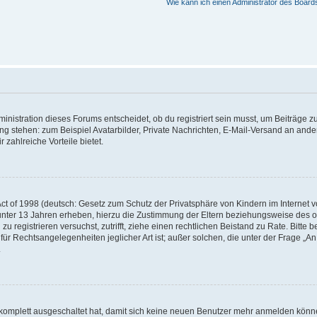
Wie kann ich einen Administrator des Board
istration dieses Forums entscheidet, ob du registriert sein musst, um Beiträge zu s
ung stehen: zum Beispiel Avatarbilder, Private Nachrichten, E-Mail-Versand an ander
 zahlreiche Vorteile bietet.
t of 1998 (deutsch: Gesetz zum Schutz der Privatsphäre von Kindern im Internet vo
unter 13 Jahren erheben, hierzu die Zustimmung der Eltern beziehungsweise des o
h zu registrieren versuchst, zutrifft, ziehe einen rechtlichen Beistand zu Rate. Bit
für Rechtsangelegenheiten jeglicher Art ist; außer solchen, die unter der Frage „
.
g komplett ausgeschaltet hat, damit sich keine neuen Benutzer mehr anmelden könn