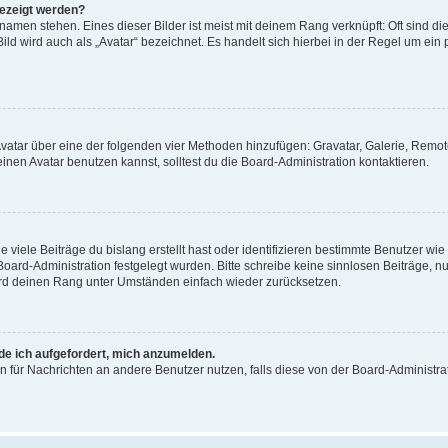
gezeigt werden?
amen stehen. Eines dieser Bilder ist meist mit deinem Rang verknüpft: Oft sind di
ld wird auch als „Avatar“ bezeichnet. Es handelt sich hierbei in der Regel um ein
 Avatar über eine der folgenden vier Methoden hinzufügen: Gravatar, Galerie, Rem
en Avatar benutzen kannst, solltest du die Board-Administration kontaktieren.
viele Beiträge du bislang erstellt hast oder identifizieren bestimmte Benutzer w
 Board-Administration festgelegt wurden. Bitte schreibe keine sinnlosen Beiträge
wird deinen Rang unter Umständen einfach wieder zurücksetzen.
rde ich aufgefordert, mich anzumelden.
ion für Nachrichten an andere Benutzer nutzen, falls diese von der Board-Administ