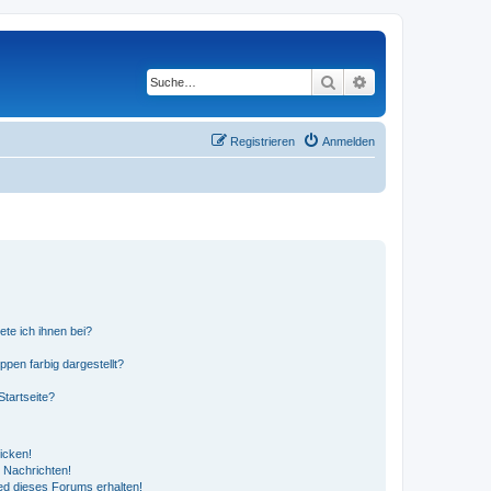
Suche
Erweiterte Suche
Registrieren
Anmelden
ete ich ihnen bei?
en farbig dargestellt?
tartseite?
icken!
 Nachrichten!
ed dieses Forums erhalten!