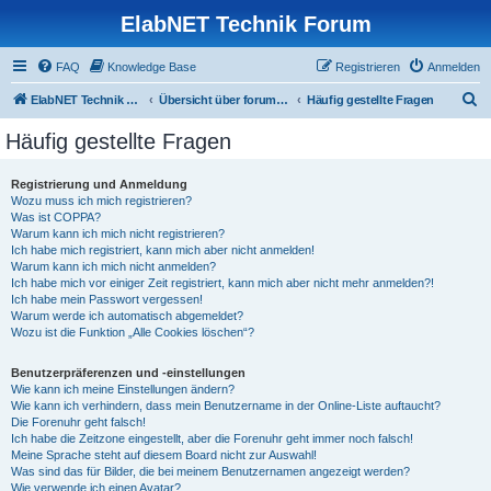
ElabNET Technik Forum
FAQ
Knowledge Base
Registrieren
Anmelden
S
ElabNET Technik Forum
Übersicht über forum.timberwolf.io
Häufig gestellte Fragen
u
Häufig gestellte Fragen
c
h
Registrierung und Anmeldung
Wozu muss ich mich registrieren?
e
Was ist COPPA?
Warum kann ich mich nicht registrieren?
Ich habe mich registriert, kann mich aber nicht anmelden!
Warum kann ich mich nicht anmelden?
Ich habe mich vor einiger Zeit registriert, kann mich aber nicht mehr anmelden?!
Ich habe mein Passwort vergessen!
Warum werde ich automatisch abgemeldet?
Wozu ist die Funktion „Alle Cookies löschen“?
Benutzerpräferenzen und -einstellungen
Wie kann ich meine Einstellungen ändern?
Wie kann ich verhindern, dass mein Benutzername in der Online-Liste auftaucht?
Die Forenuhr geht falsch!
Ich habe die Zeitzone eingestellt, aber die Forenuhr geht immer noch falsch!
Meine Sprache steht auf diesem Board nicht zur Auswahl!
Was sind das für Bilder, die bei meinem Benutzernamen angezeigt werden?
Wie verwende ich einen Avatar?