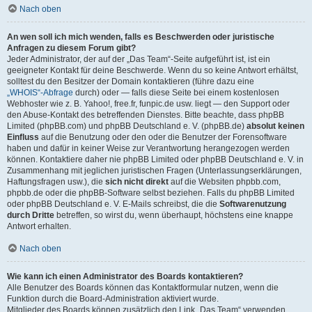
Nach oben
An wen soll ich mich wenden, falls es Beschwerden oder juristische
Anfragen zu diesem Forum gibt?
Jeder Administrator, der auf der „Das Team“-Seite aufgeführt ist, ist ein
geeigneter Kontakt für deine Beschwerde. Wenn du so keine Antwort erhältst,
solltest du den Besitzer der Domain kontaktieren (führe dazu eine
„WHOIS“-Abfrage
durch) oder — falls diese Seite bei einem kostenlosen
Webhoster wie z. B. Yahoo!, free.fr, funpic.de usw. liegt — den Support oder
den Abuse-Kontakt des betreffenden Dienstes. Bitte beachte, dass phpBB
Limited (phpBB.com) und phpBB Deutschland e. V. (phpBB.de)
absolut keinen
Einfluss
auf die Benutzung oder den oder die Benutzer der Forensoftware
haben und dafür in keiner Weise zur Verantwortung herangezogen werden
können. Kontaktiere daher nie phpBB Limited oder phpBB Deutschland e. V. in
Zusammenhang mit jeglichen juristischen Fragen (Unterlassungserklärungen,
Haftungsfragen usw.), die
sich nicht direkt
auf die Websiten phpbb.com,
phpbb.de oder die phpBB-Software selbst beziehen. Falls du phpBB Limited
oder phpBB Deutschland e. V. E-Mails schreibst, die die
Softwarenutzung
durch Dritte
betreffen, so wirst du, wenn überhaupt, höchstens eine knappe
Antwort erhalten.
Nach oben
Wie kann ich einen Administrator des Boards kontaktieren?
Alle Benutzer des Boards können das Kontaktformular nutzen, wenn die
Funktion durch die Board-Administration aktiviert wurde.
Mitglieder des Boards können zusätzlich den Link „Das Team“ verwenden.