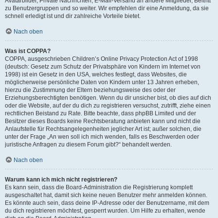
Avatarbilder, Private Nachrichten, E-Mail-Versand an andere Mitglieder, Beitritt
zu Benutzergruppen und so weiter. Wir empfehlen dir eine Anmeldung, da sie
schnell erledigt ist und dir zahlreiche Vorteile bietet.
Nach oben
Was ist COPPA?
COPPA, ausgeschrieben Children’s Online Privacy Protection Act of 1998
(deutsch: Gesetz zum Schutz der Privatsphäre von Kindern im Internet von
1998) ist ein Gesetz in den USA, welches festlegt, dass Websites, die
möglicherweise persönliche Daten von Kindern unter 13 Jahren erheben,
hierzu die Zustimmung der Eltern beziehungsweise des oder der
Erziehungsberechtigten benötigen. Wenn du dir unsicher bist, ob dies auf dich
oder die Website, auf der du dich zu registrieren versuchst, zutrifft, ziehe einen
rechtlichen Beistand zu Rate. Bitte beachte, dass phpBB Limited und der
Besitzer dieses Boards keine Rechtsberatung anbieten kann und nicht die
Anlaufstelle für Rechtsangelegenheiten jeglicher Art ist; außer solchen, die
unter der Frage „An wen soll ich mich wenden, falls es Beschwerden oder
juristische Anfragen zu diesem Forum gibt?“ behandelt werden.
Nach oben
Warum kann ich mich nicht registrieren?
Es kann sein, dass die Board-Administration die Registrierung komplett
ausgeschaltet hat, damit sich keine neuen Benutzer mehr anmelden können.
Es könnte auch sein, dass deine IP-Adresse oder der Benutzername, mit dem
du dich registrieren möchtest, gesperrt wurden. Um Hilfe zu erhalten, wende