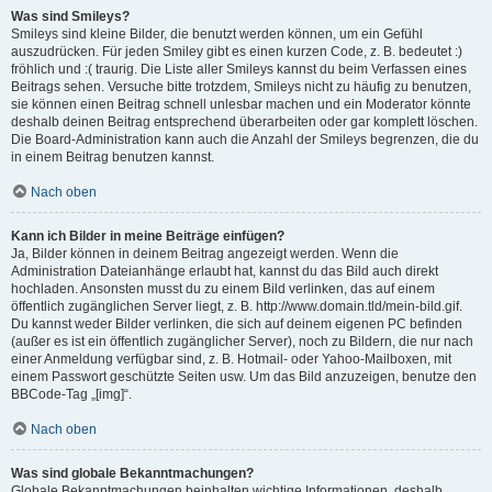
Was sind Smileys?
Smileys sind kleine Bilder, die benutzt werden können, um ein Gefühl
auszudrücken. Für jeden Smiley gibt es einen kurzen Code, z. B. bedeutet :)
fröhlich und :( traurig. Die Liste aller Smileys kannst du beim Verfassen eines
Beitrags sehen. Versuche bitte trotzdem, Smileys nicht zu häufig zu benutzen,
sie können einen Beitrag schnell unlesbar machen und ein Moderator könnte
deshalb deinen Beitrag entsprechend überarbeiten oder gar komplett löschen.
Die Board-Administration kann auch die Anzahl der Smileys begrenzen, die du
in einem Beitrag benutzen kannst.
Nach oben
Kann ich Bilder in meine Beiträge einfügen?
Ja, Bilder können in deinem Beitrag angezeigt werden. Wenn die
Administration Dateianhänge erlaubt hat, kannst du das Bild auch direkt
hochladen. Ansonsten musst du zu einem Bild verlinken, das auf einem
öffentlich zugänglichen Server liegt, z. B. http://www.domain.tld/mein-bild.gif.
Du kannst weder Bilder verlinken, die sich auf deinem eigenen PC befinden
(außer es ist ein öffentlich zugänglicher Server), noch zu Bildern, die nur nach
einer Anmeldung verfügbar sind, z. B. Hotmail- oder Yahoo-Mailboxen, mit
einem Passwort geschützte Seiten usw. Um das Bild anzuzeigen, benutze den
BBCode-Tag „[img]“.
Nach oben
Was sind globale Bekanntmachungen?
Globale Bekanntmachungen beinhalten wichtige Informationen, deshalb