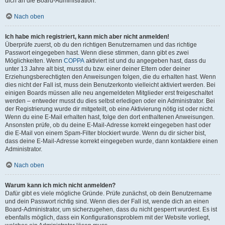
dich an die Board-Administration.
Nach oben
Ich habe mich registriert, kann mich aber nicht anmelden!
Überprüfe zuerst, ob du den richtigen Benutzernamen und das richtige
Passwort eingegeben hast. Wenn diese stimmen, dann gibt es zwei
Möglichkeiten. Wenn
COPPA
aktiviert ist und du angegeben hast, dass du
unter 13 Jahre alt bist, musst du bzw. einer deiner Eltern oder deiner
Erziehungsberechtigten den Anweisungen folgen, die du erhalten hast. Wenn
dies nicht der Fall ist, muss dein Benutzerkonto vielleicht aktiviert werden. Bei
einigen Boards müssen alle neu angemeldeten Mitglieder erst freigeschaltet
werden – entweder musst du dies selbst erledigen oder ein Administrator. Bei
der Registrierung wurde dir mitgeteilt, ob eine Aktivierung nötig ist oder nicht.
Wenn du eine E-Mail erhalten hast, folge den dort enthaltenen Anweisungen.
Ansonsten prüfe, ob du deine E-Mail-Adresse korrekt eingegeben hast oder
die E-Mail von einem Spam-Filter blockiert wurde. Wenn du dir sicher bist,
dass deine E-Mail-Adresse korrekt eingegeben wurde, dann kontaktiere einen
Administrator.
Nach oben
Warum kann ich mich nicht anmelden?
Dafür gibt es viele mögliche Gründe. Prüfe zunächst, ob dein Benutzername
und dein Passwort richtig sind. Wenn dies der Fall ist, wende dich an einen
Board-Administrator, um sicherzugehen, dass du nicht gesperrt wurdest. Es ist
ebenfalls möglich, dass ein Konfigurationsproblem mit der Website vorliegt,