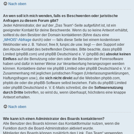
Nach oben
An wen soll ich mich wenden, falls es Beschwerden oder juristische
Anfragen zu diesem Forum gibt?
Jeder Administrator, der auf der „Das Team“-Seite aufgeführt ist, ist ein
geeigneter Kontakt für deine Beschwerde. Wenn du so keine Antwort erhältst,
solltest du den Besitzer der Domain kontaktieren (führe dazu eine
„WHOIS“-Abfrage
durch) oder — falls diese Seite bei einem kostenlosen
Webhoster wie z. B. Yahoo!, free.fr, funpic.de usw. liegt — den Support oder
den Abuse-Kontakt des betreffenden Dienstes. Bitte beachte, dass phpBB
Limited (phpBB.com) und phpBB Deutschland e. V. (phpBB.de)
absolut keinen
Einfluss
auf die Benutzung oder den oder die Benutzer der Forensoftware
haben und dafür in keiner Weise zur Verantwortung herangezogen werden
können. Kontaktiere daher nie phpBB Limited oder phpBB Deutschland e. V. in
Zusammenhang mit jeglichen juristischen Fragen (Unterlassungserklärungen,
Haftungsfragen usw.), die
sich nicht direkt
auf die Websiten phpbb.com,
phpbb.de oder die phpBB-Software selbst beziehen. Falls du phpBB Limited
oder phpBB Deutschland e. V. E-Mails schreibst, die die
Softwarenutzung
durch Dritte
betreffen, so wirst du, wenn überhaupt, höchstens eine knappe
Antwort erhalten.
Nach oben
Wie kann ich einen Administrator des Boards kontaktieren?
Alle Benutzer des Boards können das Kontaktformular nutzen, wenn die
Funktion durch die Board-Administration aktiviert wurde.
Mitglieder des Boards können zusätzlich den Link „Das Team“ verwenden.