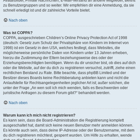
Avatarbilder, Private Nachrichten, E-Mail-Versand an andere Mitglieder, Beitritt
zu Benutzergruppen und so weiter. Wir empfehlen dir eine Anmeldung, da sie
schnell erledigt ist und dir zahlreiche Vorteile bietet.
Nach oben
Was ist COPPA?
COPPA, ausgeschrieben Children’s Online Privacy Protection Act of 1998
(deutsch: Gesetz zum Schutz der Privatsphäre von Kindern im Internet von
1998) ist ein Gesetz in den USA, welches festlegt, dass Websites, die
möglicherweise persönliche Daten von Kindern unter 13 Jahren erheben,
hierzu die Zustimmung der Eltern beziehungsweise des oder der
Erziehungsberechtigten benötigen. Wenn du dir unsicher bist, ob dies auf dich
oder die Website, auf der du dich zu registrieren versuchst, zutrifft, ziehe einen
rechtlichen Beistand zu Rate. Bitte beachte, dass phpBB Limited und der
Besitzer dieses Boards keine Rechtsberatung anbieten kann und nicht die
Anlaufstelle für Rechtsangelegenheiten jeglicher Art ist; außer solchen, die
unter der Frage „An wen soll ich mich wenden, falls es Beschwerden oder
juristische Anfragen zu diesem Forum gibt?“ behandelt werden.
Nach oben
Warum kann ich mich nicht registrieren?
Es kann sein, dass die Board-Administration die Registrierung komplett
ausgeschaltet hat, damit sich keine neuen Benutzer mehr anmelden können.
Es könnte auch sein, dass deine IP-Adresse oder der Benutzername, mit dem
du dich registrieren möchtest, gesperrt wurden. Um Hilfe zu erhalten, wende