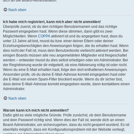
dich an die Board-Administration.
Nach oben
Ich habe mich registriert, kann mich aber nicht anmelden!
Überprüfe zuerst, ob du den richtigen Benutzernamen und das richtige
Passwort eingegeben hast. Wenn diese stimmen, dann gibt es zwei
Möglichkeiten. Wenn
COPPA
aktiviert ist und du angegeben hast, dass du
unter 13 Jahre alt bist, musst du bzw. einer deiner Eltern oder deiner
Erziehungsberechtigten den Anweisungen folgen, die du erhalten hast. Wenn
dies nicht der Fall ist, muss dein Benutzerkonto vielleicht aktiviert werden. Bei
einigen Boards müssen alle neu angemeldeten Mitglieder erst freigeschaltet
werden – entweder musst du dies selbst erledigen oder ein Administrator. Bei
der Registrierung wurde dir mitgeteilt, ob eine Aktivierung nötig ist oder nicht.
Wenn du eine E-Mail erhalten hast, folge den dort enthaltenen Anweisungen.
Ansonsten prüfe, ob du deine E-Mail-Adresse korrekt eingegeben hast oder
die E-Mail von einem Spam-Filter blockiert wurde. Wenn du dir sicher bist,
dass deine E-Mail-Adresse korrekt eingegeben wurde, dann kontaktiere einen
Administrator.
Nach oben
Warum kann ich mich nicht anmelden?
Dafür gibt es viele mögliche Gründe. Prüfe zunächst, ob dein Benutzername
und dein Passwort richtig sind. Wenn dies der Fall ist, wende dich an einen
Board-Administrator, um sicherzugehen, dass du nicht gesperrt wurdest. Es ist
ebenfalls möglich, dass ein Konfigurationsproblem mit der Website vorliegt,