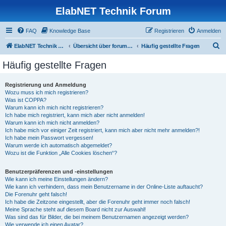
ElabNET Technik Forum
FAQ
Knowledge Base
Registrieren
Anmelden
S
ElabNET Technik Forum
Übersicht über forum.timberwolf.io
Häufig gestellte Fragen
u
Häufig gestellte Fragen
c
h
Registrierung und Anmeldung
Wozu muss ich mich registrieren?
e
Was ist COPPA?
Warum kann ich mich nicht registrieren?
Ich habe mich registriert, kann mich aber nicht anmelden!
Warum kann ich mich nicht anmelden?
Ich habe mich vor einiger Zeit registriert, kann mich aber nicht mehr anmelden?!
Ich habe mein Passwort vergessen!
Warum werde ich automatisch abgemeldet?
Wozu ist die Funktion „Alle Cookies löschen“?
Benutzerpräferenzen und -einstellungen
Wie kann ich meine Einstellungen ändern?
Wie kann ich verhindern, dass mein Benutzername in der Online-Liste auftaucht?
Die Forenuhr geht falsch!
Ich habe die Zeitzone eingestellt, aber die Forenuhr geht immer noch falsch!
Meine Sprache steht auf diesem Board nicht zur Auswahl!
Was sind das für Bilder, die bei meinem Benutzernamen angezeigt werden?
Wie verwende ich einen Avatar?