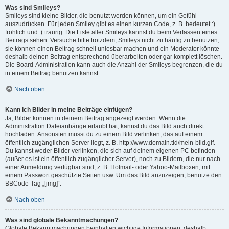
Was sind Smileys?
Smileys sind kleine Bilder, die benutzt werden können, um ein Gefühl
auszudrücken. Für jeden Smiley gibt es einen kurzen Code, z. B. bedeutet :)
fröhlich und :( traurig. Die Liste aller Smileys kannst du beim Verfassen eines
Beitrags sehen. Versuche bitte trotzdem, Smileys nicht zu häufig zu benutzen,
sie können einen Beitrag schnell unlesbar machen und ein Moderator könnte
deshalb deinen Beitrag entsprechend überarbeiten oder gar komplett löschen.
Die Board-Administration kann auch die Anzahl der Smileys begrenzen, die du
in einem Beitrag benutzen kannst.
Nach oben
Kann ich Bilder in meine Beiträge einfügen?
Ja, Bilder können in deinem Beitrag angezeigt werden. Wenn die
Administration Dateianhänge erlaubt hat, kannst du das Bild auch direkt
hochladen. Ansonsten musst du zu einem Bild verlinken, das auf einem
öffentlich zugänglichen Server liegt, z. B. http://www.domain.tld/mein-bild.gif.
Du kannst weder Bilder verlinken, die sich auf deinem eigenen PC befinden
(außer es ist ein öffentlich zugänglicher Server), noch zu Bildern, die nur nach
einer Anmeldung verfügbar sind, z. B. Hotmail- oder Yahoo-Mailboxen, mit
einem Passwort geschützte Seiten usw. Um das Bild anzuzeigen, benutze den
BBCode-Tag „[img]“.
Nach oben
Was sind globale Bekanntmachungen?
Globale Bekanntmachungen beinhalten wichtige Informationen, deshalb