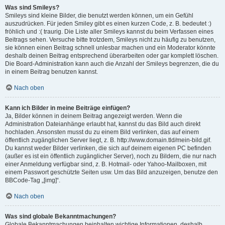
Was sind Smileys?
Smileys sind kleine Bilder, die benutzt werden können, um ein Gefühl
auszudrücken. Für jeden Smiley gibt es einen kurzen Code, z. B. bedeutet :)
fröhlich und :( traurig. Die Liste aller Smileys kannst du beim Verfassen eines
Beitrags sehen. Versuche bitte trotzdem, Smileys nicht zu häufig zu benutzen,
sie können einen Beitrag schnell unlesbar machen und ein Moderator könnte
deshalb deinen Beitrag entsprechend überarbeiten oder gar komplett löschen.
Die Board-Administration kann auch die Anzahl der Smileys begrenzen, die du
in einem Beitrag benutzen kannst.
Nach oben
Kann ich Bilder in meine Beiträge einfügen?
Ja, Bilder können in deinem Beitrag angezeigt werden. Wenn die
Administration Dateianhänge erlaubt hat, kannst du das Bild auch direkt
hochladen. Ansonsten musst du zu einem Bild verlinken, das auf einem
öffentlich zugänglichen Server liegt, z. B. http://www.domain.tld/mein-bild.gif.
Du kannst weder Bilder verlinken, die sich auf deinem eigenen PC befinden
(außer es ist ein öffentlich zugänglicher Server), noch zu Bildern, die nur nach
einer Anmeldung verfügbar sind, z. B. Hotmail- oder Yahoo-Mailboxen, mit
einem Passwort geschützte Seiten usw. Um das Bild anzuzeigen, benutze den
BBCode-Tag „[img]“.
Nach oben
Was sind globale Bekanntmachungen?
Globale Bekanntmachungen beinhalten wichtige Informationen, deshalb