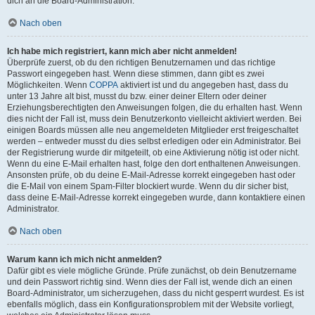
dich an die Board-Administration.
Nach oben
Ich habe mich registriert, kann mich aber nicht anmelden!
Überprüfe zuerst, ob du den richtigen Benutzernamen und das richtige
Passwort eingegeben hast. Wenn diese stimmen, dann gibt es zwei
Möglichkeiten. Wenn
COPPA
aktiviert ist und du angegeben hast, dass du
unter 13 Jahre alt bist, musst du bzw. einer deiner Eltern oder deiner
Erziehungsberechtigten den Anweisungen folgen, die du erhalten hast. Wenn
dies nicht der Fall ist, muss dein Benutzerkonto vielleicht aktiviert werden. Bei
einigen Boards müssen alle neu angemeldeten Mitglieder erst freigeschaltet
werden – entweder musst du dies selbst erledigen oder ein Administrator. Bei
der Registrierung wurde dir mitgeteilt, ob eine Aktivierung nötig ist oder nicht.
Wenn du eine E-Mail erhalten hast, folge den dort enthaltenen Anweisungen.
Ansonsten prüfe, ob du deine E-Mail-Adresse korrekt eingegeben hast oder
die E-Mail von einem Spam-Filter blockiert wurde. Wenn du dir sicher bist,
dass deine E-Mail-Adresse korrekt eingegeben wurde, dann kontaktiere einen
Administrator.
Nach oben
Warum kann ich mich nicht anmelden?
Dafür gibt es viele mögliche Gründe. Prüfe zunächst, ob dein Benutzername
und dein Passwort richtig sind. Wenn dies der Fall ist, wende dich an einen
Board-Administrator, um sicherzugehen, dass du nicht gesperrt wurdest. Es ist
ebenfalls möglich, dass ein Konfigurationsproblem mit der Website vorliegt,