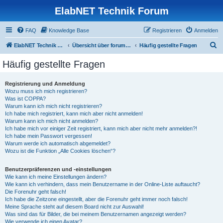
ElabNET Technik Forum
FAQ
Knowledge Base
Registrieren
Anmelden
S
ElabNET Technik Forum
Übersicht über forum.timberwolf.io
Häufig gestellte Fragen
u
Häufig gestellte Fragen
c
h
Registrierung und Anmeldung
Wozu muss ich mich registrieren?
e
Was ist COPPA?
Warum kann ich mich nicht registrieren?
Ich habe mich registriert, kann mich aber nicht anmelden!
Warum kann ich mich nicht anmelden?
Ich habe mich vor einiger Zeit registriert, kann mich aber nicht mehr anmelden?!
Ich habe mein Passwort vergessen!
Warum werde ich automatisch abgemeldet?
Wozu ist die Funktion „Alle Cookies löschen“?
Benutzerpräferenzen und -einstellungen
Wie kann ich meine Einstellungen ändern?
Wie kann ich verhindern, dass mein Benutzername in der Online-Liste auftaucht?
Die Forenuhr geht falsch!
Ich habe die Zeitzone eingestellt, aber die Forenuhr geht immer noch falsch!
Meine Sprache steht auf diesem Board nicht zur Auswahl!
Was sind das für Bilder, die bei meinem Benutzernamen angezeigt werden?
Wie verwende ich einen Avatar?