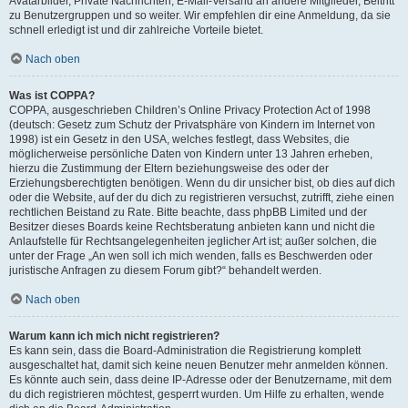
Avatarbilder, Private Nachrichten, E-Mail-Versand an andere Mitglieder, Beitritt
zu Benutzergruppen und so weiter. Wir empfehlen dir eine Anmeldung, da sie
schnell erledigt ist und dir zahlreiche Vorteile bietet.
Nach oben
Was ist COPPA?
COPPA, ausgeschrieben Children’s Online Privacy Protection Act of 1998
(deutsch: Gesetz zum Schutz der Privatsphäre von Kindern im Internet von
1998) ist ein Gesetz in den USA, welches festlegt, dass Websites, die
möglicherweise persönliche Daten von Kindern unter 13 Jahren erheben,
hierzu die Zustimmung der Eltern beziehungsweise des oder der
Erziehungsberechtigten benötigen. Wenn du dir unsicher bist, ob dies auf dich
oder die Website, auf der du dich zu registrieren versuchst, zutrifft, ziehe einen
rechtlichen Beistand zu Rate. Bitte beachte, dass phpBB Limited und der
Besitzer dieses Boards keine Rechtsberatung anbieten kann und nicht die
Anlaufstelle für Rechtsangelegenheiten jeglicher Art ist; außer solchen, die
unter der Frage „An wen soll ich mich wenden, falls es Beschwerden oder
juristische Anfragen zu diesem Forum gibt?“ behandelt werden.
Nach oben
Warum kann ich mich nicht registrieren?
Es kann sein, dass die Board-Administration die Registrierung komplett
ausgeschaltet hat, damit sich keine neuen Benutzer mehr anmelden können.
Es könnte auch sein, dass deine IP-Adresse oder der Benutzername, mit dem
du dich registrieren möchtest, gesperrt wurden. Um Hilfe zu erhalten, wende