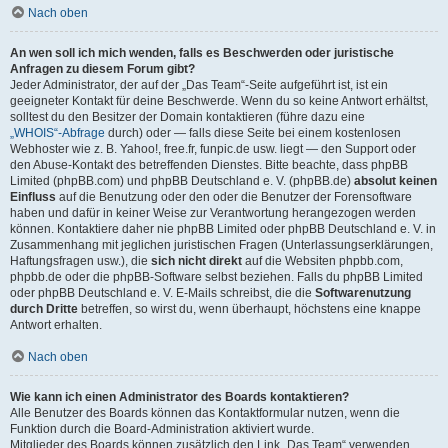
Nach oben
An wen soll ich mich wenden, falls es Beschwerden oder juristische
Anfragen zu diesem Forum gibt?
Jeder Administrator, der auf der „Das Team“-Seite aufgeführt ist, ist ein
geeigneter Kontakt für deine Beschwerde. Wenn du so keine Antwort erhältst,
solltest du den Besitzer der Domain kontaktieren (führe dazu eine
„WHOIS“-Abfrage
durch) oder — falls diese Seite bei einem kostenlosen
Webhoster wie z. B. Yahoo!, free.fr, funpic.de usw. liegt — den Support oder
den Abuse-Kontakt des betreffenden Dienstes. Bitte beachte, dass phpBB
Limited (phpBB.com) und phpBB Deutschland e. V. (phpBB.de)
absolut keinen
Einfluss
auf die Benutzung oder den oder die Benutzer der Forensoftware
haben und dafür in keiner Weise zur Verantwortung herangezogen werden
können. Kontaktiere daher nie phpBB Limited oder phpBB Deutschland e. V. in
Zusammenhang mit jeglichen juristischen Fragen (Unterlassungserklärungen,
Haftungsfragen usw.), die
sich nicht direkt
auf die Websiten phpbb.com,
phpbb.de oder die phpBB-Software selbst beziehen. Falls du phpBB Limited
oder phpBB Deutschland e. V. E-Mails schreibst, die die
Softwarenutzung
durch Dritte
betreffen, so wirst du, wenn überhaupt, höchstens eine knappe
Antwort erhalten.
Nach oben
Wie kann ich einen Administrator des Boards kontaktieren?
Alle Benutzer des Boards können das Kontaktformular nutzen, wenn die
Funktion durch die Board-Administration aktiviert wurde.
Mitglieder des Boards können zusätzlich den Link „Das Team“ verwenden.