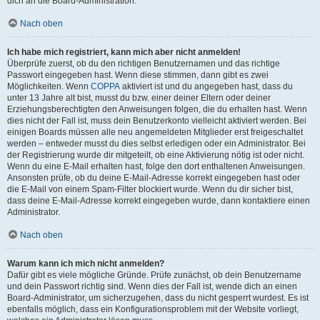
dich an die Board-Administration.
Nach oben
Ich habe mich registriert, kann mich aber nicht anmelden!
Überprüfe zuerst, ob du den richtigen Benutzernamen und das richtige
Passwort eingegeben hast. Wenn diese stimmen, dann gibt es zwei
Möglichkeiten. Wenn
COPPA
aktiviert ist und du angegeben hast, dass du
unter 13 Jahre alt bist, musst du bzw. einer deiner Eltern oder deiner
Erziehungsberechtigten den Anweisungen folgen, die du erhalten hast. Wenn
dies nicht der Fall ist, muss dein Benutzerkonto vielleicht aktiviert werden. Bei
einigen Boards müssen alle neu angemeldeten Mitglieder erst freigeschaltet
werden – entweder musst du dies selbst erledigen oder ein Administrator. Bei
der Registrierung wurde dir mitgeteilt, ob eine Aktivierung nötig ist oder nicht.
Wenn du eine E-Mail erhalten hast, folge den dort enthaltenen Anweisungen.
Ansonsten prüfe, ob du deine E-Mail-Adresse korrekt eingegeben hast oder
die E-Mail von einem Spam-Filter blockiert wurde. Wenn du dir sicher bist,
dass deine E-Mail-Adresse korrekt eingegeben wurde, dann kontaktiere einen
Administrator.
Nach oben
Warum kann ich mich nicht anmelden?
Dafür gibt es viele mögliche Gründe. Prüfe zunächst, ob dein Benutzername
und dein Passwort richtig sind. Wenn dies der Fall ist, wende dich an einen
Board-Administrator, um sicherzugehen, dass du nicht gesperrt wurdest. Es ist
ebenfalls möglich, dass ein Konfigurationsproblem mit der Website vorliegt,