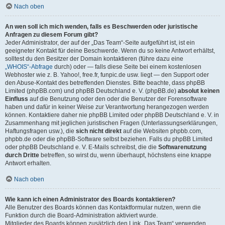
Nach oben
An wen soll ich mich wenden, falls es Beschwerden oder juristische
Anfragen zu diesem Forum gibt?
Jeder Administrator, der auf der „Das Team“-Seite aufgeführt ist, ist ein
geeigneter Kontakt für deine Beschwerde. Wenn du so keine Antwort erhältst,
solltest du den Besitzer der Domain kontaktieren (führe dazu eine
„WHOIS“-Abfrage
durch) oder — falls diese Seite bei einem kostenlosen
Webhoster wie z. B. Yahoo!, free.fr, funpic.de usw. liegt — den Support oder
den Abuse-Kontakt des betreffenden Dienstes. Bitte beachte, dass phpBB
Limited (phpBB.com) und phpBB Deutschland e. V. (phpBB.de)
absolut keinen
Einfluss
auf die Benutzung oder den oder die Benutzer der Forensoftware
haben und dafür in keiner Weise zur Verantwortung herangezogen werden
können. Kontaktiere daher nie phpBB Limited oder phpBB Deutschland e. V. in
Zusammenhang mit jeglichen juristischen Fragen (Unterlassungserklärungen,
Haftungsfragen usw.), die
sich nicht direkt
auf die Websiten phpbb.com,
phpbb.de oder die phpBB-Software selbst beziehen. Falls du phpBB Limited
oder phpBB Deutschland e. V. E-Mails schreibst, die die
Softwarenutzung
durch Dritte
betreffen, so wirst du, wenn überhaupt, höchstens eine knappe
Antwort erhalten.
Nach oben
Wie kann ich einen Administrator des Boards kontaktieren?
Alle Benutzer des Boards können das Kontaktformular nutzen, wenn die
Funktion durch die Board-Administration aktiviert wurde.
Mitglieder des Boards können zusätzlich den Link „Das Team“ verwenden.