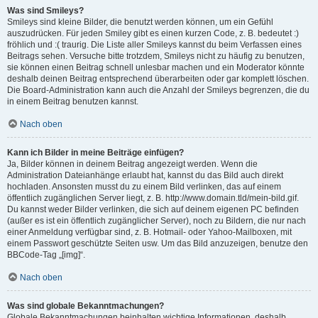
Was sind Smileys?
Smileys sind kleine Bilder, die benutzt werden können, um ein Gefühl
auszudrücken. Für jeden Smiley gibt es einen kurzen Code, z. B. bedeutet :)
fröhlich und :( traurig. Die Liste aller Smileys kannst du beim Verfassen eines
Beitrags sehen. Versuche bitte trotzdem, Smileys nicht zu häufig zu benutzen,
sie können einen Beitrag schnell unlesbar machen und ein Moderator könnte
deshalb deinen Beitrag entsprechend überarbeiten oder gar komplett löschen.
Die Board-Administration kann auch die Anzahl der Smileys begrenzen, die du
in einem Beitrag benutzen kannst.
Nach oben
Kann ich Bilder in meine Beiträge einfügen?
Ja, Bilder können in deinem Beitrag angezeigt werden. Wenn die
Administration Dateianhänge erlaubt hat, kannst du das Bild auch direkt
hochladen. Ansonsten musst du zu einem Bild verlinken, das auf einem
öffentlich zugänglichen Server liegt, z. B. http://www.domain.tld/mein-bild.gif.
Du kannst weder Bilder verlinken, die sich auf deinem eigenen PC befinden
(außer es ist ein öffentlich zugänglicher Server), noch zu Bildern, die nur nach
einer Anmeldung verfügbar sind, z. B. Hotmail- oder Yahoo-Mailboxen, mit
einem Passwort geschützte Seiten usw. Um das Bild anzuzeigen, benutze den
BBCode-Tag „[img]“.
Nach oben
Was sind globale Bekanntmachungen?
Globale Bekanntmachungen beinhalten wichtige Informationen, deshalb