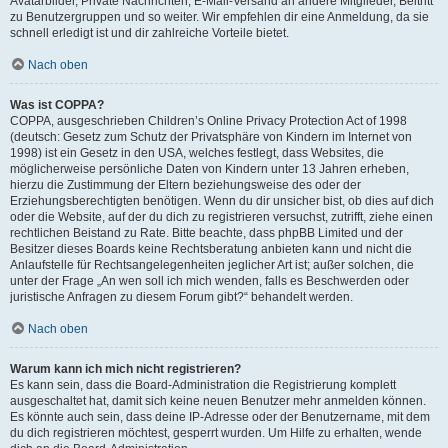
Avatarbilder, Private Nachrichten, E-Mail-Versand an andere Mitglieder, Beitritt
zu Benutzergruppen und so weiter. Wir empfehlen dir eine Anmeldung, da sie
schnell erledigt ist und dir zahlreiche Vorteile bietet.
Nach oben
Was ist COPPA?
COPPA, ausgeschrieben Children’s Online Privacy Protection Act of 1998
(deutsch: Gesetz zum Schutz der Privatsphäre von Kindern im Internet von
1998) ist ein Gesetz in den USA, welches festlegt, dass Websites, die
möglicherweise persönliche Daten von Kindern unter 13 Jahren erheben,
hierzu die Zustimmung der Eltern beziehungsweise des oder der
Erziehungsberechtigten benötigen. Wenn du dir unsicher bist, ob dies auf dich
oder die Website, auf der du dich zu registrieren versuchst, zutrifft, ziehe einen
rechtlichen Beistand zu Rate. Bitte beachte, dass phpBB Limited und der
Besitzer dieses Boards keine Rechtsberatung anbieten kann und nicht die
Anlaufstelle für Rechtsangelegenheiten jeglicher Art ist; außer solchen, die
unter der Frage „An wen soll ich mich wenden, falls es Beschwerden oder
juristische Anfragen zu diesem Forum gibt?“ behandelt werden.
Nach oben
Warum kann ich mich nicht registrieren?
Es kann sein, dass die Board-Administration die Registrierung komplett
ausgeschaltet hat, damit sich keine neuen Benutzer mehr anmelden können.
Es könnte auch sein, dass deine IP-Adresse oder der Benutzername, mit dem
du dich registrieren möchtest, gesperrt wurden. Um Hilfe zu erhalten, wende