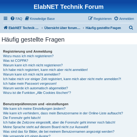
ElabNET Technik Forum
FAQ
Knowledge Base
Registrieren
Anmelden
S
ElabNET Technik Forum
Übersicht über forum.timberwolf.io
Häufig gestellte Fragen
u
Häufig gestellte Fragen
c
h
Registrierung und Anmeldung
Wozu muss ich mich registrieren?
e
Was ist COPPA?
Warum kann ich mich nicht registrieren?
Ich habe mich registriert, kann mich aber nicht anmelden!
Warum kann ich mich nicht anmelden?
Ich habe mich vor einiger Zeit registriert, kann mich aber nicht mehr anmelden?!
Ich habe mein Passwort vergessen!
Warum werde ich automatisch abgemeldet?
Wozu ist die Funktion „Alle Cookies löschen“?
Benutzerpräferenzen und -einstellungen
Wie kann ich meine Einstellungen ändern?
Wie kann ich verhindern, dass mein Benutzername in der Online-Liste auftaucht?
Die Forenuhr geht falsch!
Ich habe die Zeitzone eingestellt, aber die Forenuhr geht immer noch falsch!
Meine Sprache steht auf diesem Board nicht zur Auswahl!
Was sind das für Bilder, die bei meinem Benutzernamen angezeigt werden?
Wie verwende ich einen Avatar?