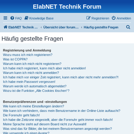
ElabNET Technik Forum
FAQ
Knowledge Base
Registrieren
Anmelden
S
ElabNET Technik Forum
Übersicht über forum.timberwolf.io
Häufig gestellte Fragen
u
Häufig gestellte Fragen
c
h
Registrierung und Anmeldung
Wozu muss ich mich registrieren?
e
Was ist COPPA?
Warum kann ich mich nicht registrieren?
Ich habe mich registriert, kann mich aber nicht anmelden!
Warum kann ich mich nicht anmelden?
Ich habe mich vor einiger Zeit registriert, kann mich aber nicht mehr anmelden?!
Ich habe mein Passwort vergessen!
Warum werde ich automatisch abgemeldet?
Wozu ist die Funktion „Alle Cookies löschen“?
Benutzerpräferenzen und -einstellungen
Wie kann ich meine Einstellungen ändern?
Wie kann ich verhindern, dass mein Benutzername in der Online-Liste auftaucht?
Die Forenuhr geht falsch!
Ich habe die Zeitzone eingestellt, aber die Forenuhr geht immer noch falsch!
Meine Sprache steht auf diesem Board nicht zur Auswahl!
Was sind das für Bilder, die bei meinem Benutzernamen angezeigt werden?
Wie verwende ich einen Avatar?