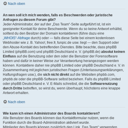
Nach oben
An wen soll ich mich wenden, falls es Beschwerden oder juristische
Anfragen zu diesem Forum gibt?
Jeder Administrator, der auf der „Das Team“-Seite aufgeführt ist, ist ein
geeigneter Kontakt für deine Beschwerde. Wenn du so keine Antwort erhältst,
solltest du den Besitzer der Domain kontaktieren (führe dazu eine
„WHOIS“-Abfrage
durch) oder — falls diese Seite bei einem kostenlosen
Webhoster wie z. B. Yahoo!, free.fr, funpic.de usw. liegt — den Support oder
den Abuse-Kontakt des betreffenden Dienstes. Bitte beachte, dass phpBB
Limited (phpBB.com) und phpBB Deutschland e. V. (phpBB.de)
absolut keinen
Einfluss
auf die Benutzung oder den oder die Benutzer der Forensoftware
haben und dafür in keiner Weise zur Verantwortung herangezogen werden
können. Kontaktiere daher nie phpBB Limited oder phpBB Deutschland e. V. in
Zusammenhang mit jeglichen juristischen Fragen (Unterlassungserklärungen,
Haftungsfragen usw.), die
sich nicht direkt
auf die Websiten phpbb.com,
phpbb.de oder die phpBB-Software selbst beziehen. Falls du phpBB Limited
oder phpBB Deutschland e. V. E-Mails schreibst, die die
Softwarenutzung
durch Dritte
betreffen, so wirst du, wenn überhaupt, höchstens eine knappe
Antwort erhalten.
Nach oben
Wie kann ich einen Administrator des Boards kontaktieren?
Alle Benutzer des Boards können das Kontaktformular nutzen, wenn die
Funktion durch die Board-Administration aktiviert wurde.
Mitglieder des Boards können zusätzlich den Link „Das Team“ verwenden.