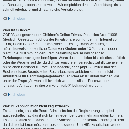
Avatarbilder, Private Nachrichten, E-Mail-Versand an andere Mitglieder, Beitritt
zu Benutzergruppen und so weiter. Wir empfehlen dir eine Anmeldung, da sie
schnell erledigt ist und dir zahlreiche Vorteile bietet.
Nach oben
Was ist COPPA?
COPPA, ausgeschrieben Children’s Online Privacy Protection Act of 1998
(deutsch: Gesetz zum Schutz der Privatsphäre von Kindern im Internet von
1998) ist ein Gesetz in den USA, welches festlegt, dass Websites, die
möglicherweise persönliche Daten von Kindern unter 13 Jahren erheben,
hierzu die Zustimmung der Eltern beziehungsweise des oder der
Erziehungsberechtigten benötigen. Wenn du dir unsicher bist, ob dies auf dich
oder die Website, auf der du dich zu registrieren versuchst, zutrifft, ziehe einen
rechtlichen Beistand zu Rate. Bitte beachte, dass phpBB Limited und der
Besitzer dieses Boards keine Rechtsberatung anbieten kann und nicht die
Anlaufstelle für Rechtsangelegenheiten jeglicher Art ist; außer solchen, die
unter der Frage „An wen soll ich mich wenden, falls es Beschwerden oder
juristische Anfragen zu diesem Forum gibt?“ behandelt werden.
Nach oben
Warum kann ich mich nicht registrieren?
Es kann sein, dass die Board-Administration die Registrierung komplett
ausgeschaltet hat, damit sich keine neuen Benutzer mehr anmelden können.
Es könnte auch sein, dass deine IP-Adresse oder der Benutzername, mit dem
du dich registrieren möchtest, gesperrt wurden. Um Hilfe zu erhalten, wende