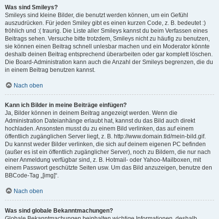
Was sind Smileys?
Smileys sind kleine Bilder, die benutzt werden können, um ein Gefühl
auszudrücken. Für jeden Smiley gibt es einen kurzen Code, z. B. bedeutet :)
fröhlich und :( traurig. Die Liste aller Smileys kannst du beim Verfassen eines
Beitrags sehen. Versuche bitte trotzdem, Smileys nicht zu häufig zu benutzen,
sie können einen Beitrag schnell unlesbar machen und ein Moderator könnte
deshalb deinen Beitrag entsprechend überarbeiten oder gar komplett löschen.
Die Board-Administration kann auch die Anzahl der Smileys begrenzen, die du
in einem Beitrag benutzen kannst.
Nach oben
Kann ich Bilder in meine Beiträge einfügen?
Ja, Bilder können in deinem Beitrag angezeigt werden. Wenn die
Administration Dateianhänge erlaubt hat, kannst du das Bild auch direkt
hochladen. Ansonsten musst du zu einem Bild verlinken, das auf einem
öffentlich zugänglichen Server liegt, z. B. http://www.domain.tld/mein-bild.gif.
Du kannst weder Bilder verlinken, die sich auf deinem eigenen PC befinden
(außer es ist ein öffentlich zugänglicher Server), noch zu Bildern, die nur nach
einer Anmeldung verfügbar sind, z. B. Hotmail- oder Yahoo-Mailboxen, mit
einem Passwort geschützte Seiten usw. Um das Bild anzuzeigen, benutze den
BBCode-Tag „[img]“.
Nach oben
Was sind globale Bekanntmachungen?
Globale Bekanntmachungen beinhalten wichtige Informationen, deshalb