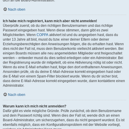
dich an die Board-Administration.
Nach oben
Ich habe mich registriert, kann mich aber nicht anmelden!
Überprüfe zuerst, ob du den richtigen Benutzernamen und das richtige
Passwort eingegeben hast. Wenn diese stimmen, dann gibt es zwei
Möglichkeiten. Wenn
COPPA
aktiviert ist und du angegeben hast, dass du
unter 13 Jahre alt bist, musst du bzw. einer deiner Eltern oder deiner
Erziehungsberechtigten den Anweisungen folgen, die du erhalten hast. Wenn
dies nicht der Fall ist, muss dein Benutzerkonto vielleicht aktiviert werden. Bei
einigen Boards müssen alle neu angemeldeten Mitglieder erst freigeschaltet
werden – entweder musst du dies selbst erledigen oder ein Administrator. Bei
der Registrierung wurde dir mitgeteilt, ob eine Aktivierung nötig ist oder nicht.
Wenn du eine E-Mail erhalten hast, folge den dort enthaltenen Anweisungen.
Ansonsten prüfe, ob du deine E-Mail-Adresse korrekt eingegeben hast oder
die E-Mail von einem Spam-Filter blockiert wurde. Wenn du dir sicher bist,
dass deine E-Mail-Adresse korrekt eingegeben wurde, dann kontaktiere einen
Administrator.
Nach oben
Warum kann ich mich nicht anmelden?
Dafür gibt es viele mögliche Gründe. Prüfe zunächst, ob dein Benutzername
und dein Passwort richtig sind. Wenn dies der Fall ist, wende dich an einen
Board-Administrator, um sicherzugehen, dass du nicht gesperrt wurdest. Es ist
ebenfalls möglich, dass ein Konfigurationsproblem mit der Website vorliegt,