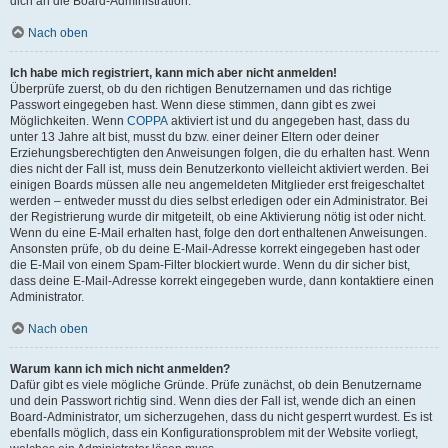
dich an die Board-Administration.
Nach oben
Ich habe mich registriert, kann mich aber nicht anmelden!
Überprüfe zuerst, ob du den richtigen Benutzernamen und das richtige
Passwort eingegeben hast. Wenn diese stimmen, dann gibt es zwei
Möglichkeiten. Wenn
COPPA
aktiviert ist und du angegeben hast, dass du
unter 13 Jahre alt bist, musst du bzw. einer deiner Eltern oder deiner
Erziehungsberechtigten den Anweisungen folgen, die du erhalten hast. Wenn
dies nicht der Fall ist, muss dein Benutzerkonto vielleicht aktiviert werden. Bei
einigen Boards müssen alle neu angemeldeten Mitglieder erst freigeschaltet
werden – entweder musst du dies selbst erledigen oder ein Administrator. Bei
der Registrierung wurde dir mitgeteilt, ob eine Aktivierung nötig ist oder nicht.
Wenn du eine E-Mail erhalten hast, folge den dort enthaltenen Anweisungen.
Ansonsten prüfe, ob du deine E-Mail-Adresse korrekt eingegeben hast oder
die E-Mail von einem Spam-Filter blockiert wurde. Wenn du dir sicher bist,
dass deine E-Mail-Adresse korrekt eingegeben wurde, dann kontaktiere einen
Administrator.
Nach oben
Warum kann ich mich nicht anmelden?
Dafür gibt es viele mögliche Gründe. Prüfe zunächst, ob dein Benutzername
und dein Passwort richtig sind. Wenn dies der Fall ist, wende dich an einen
Board-Administrator, um sicherzugehen, dass du nicht gesperrt wurdest. Es ist
ebenfalls möglich, dass ein Konfigurationsproblem mit der Website vorliegt,