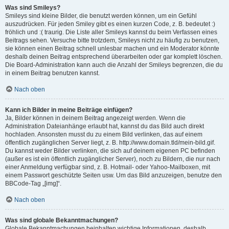
Was sind Smileys?
Smileys sind kleine Bilder, die benutzt werden können, um ein Gefühl
auszudrücken. Für jeden Smiley gibt es einen kurzen Code, z. B. bedeutet :)
fröhlich und :( traurig. Die Liste aller Smileys kannst du beim Verfassen eines
Beitrags sehen. Versuche bitte trotzdem, Smileys nicht zu häufig zu benutzen,
sie können einen Beitrag schnell unlesbar machen und ein Moderator könnte
deshalb deinen Beitrag entsprechend überarbeiten oder gar komplett löschen.
Die Board-Administration kann auch die Anzahl der Smileys begrenzen, die du
in einem Beitrag benutzen kannst.
Nach oben
Kann ich Bilder in meine Beiträge einfügen?
Ja, Bilder können in deinem Beitrag angezeigt werden. Wenn die
Administration Dateianhänge erlaubt hat, kannst du das Bild auch direkt
hochladen. Ansonsten musst du zu einem Bild verlinken, das auf einem
öffentlich zugänglichen Server liegt, z. B. http://www.domain.tld/mein-bild.gif.
Du kannst weder Bilder verlinken, die sich auf deinem eigenen PC befinden
(außer es ist ein öffentlich zugänglicher Server), noch zu Bildern, die nur nach
einer Anmeldung verfügbar sind, z. B. Hotmail- oder Yahoo-Mailboxen, mit
einem Passwort geschützte Seiten usw. Um das Bild anzuzeigen, benutze den
BBCode-Tag „[img]“.
Nach oben
Was sind globale Bekanntmachungen?
Globale Bekanntmachungen beinhalten wichtige Informationen, deshalb