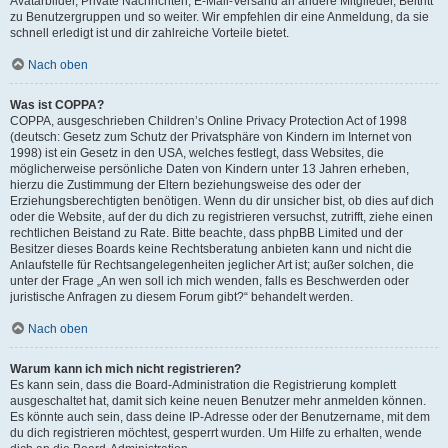
Avatarbilder, Private Nachrichten, E-Mail-Versand an andere Mitglieder, Beitritt
zu Benutzergruppen und so weiter. Wir empfehlen dir eine Anmeldung, da sie
schnell erledigt ist und dir zahlreiche Vorteile bietet.
Nach oben
Was ist COPPA?
COPPA, ausgeschrieben Children’s Online Privacy Protection Act of 1998
(deutsch: Gesetz zum Schutz der Privatsphäre von Kindern im Internet von
1998) ist ein Gesetz in den USA, welches festlegt, dass Websites, die
möglicherweise persönliche Daten von Kindern unter 13 Jahren erheben,
hierzu die Zustimmung der Eltern beziehungsweise des oder der
Erziehungsberechtigten benötigen. Wenn du dir unsicher bist, ob dies auf dich
oder die Website, auf der du dich zu registrieren versuchst, zutrifft, ziehe einen
rechtlichen Beistand zu Rate. Bitte beachte, dass phpBB Limited und der
Besitzer dieses Boards keine Rechtsberatung anbieten kann und nicht die
Anlaufstelle für Rechtsangelegenheiten jeglicher Art ist; außer solchen, die
unter der Frage „An wen soll ich mich wenden, falls es Beschwerden oder
juristische Anfragen zu diesem Forum gibt?“ behandelt werden.
Nach oben
Warum kann ich mich nicht registrieren?
Es kann sein, dass die Board-Administration die Registrierung komplett
ausgeschaltet hat, damit sich keine neuen Benutzer mehr anmelden können.
Es könnte auch sein, dass deine IP-Adresse oder der Benutzername, mit dem
du dich registrieren möchtest, gesperrt wurden. Um Hilfe zu erhalten, wende