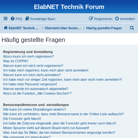
ElabNET Technik Forum
FAQ
Knowledge Base
Registrieren
Anmelden
S
ElabNET Technik Forum
Übersicht über forum.timberwolf.io
Häufig gestellte Fragen
u
Häufig gestellte Fragen
c
h
Registrierung und Anmeldung
Wozu muss ich mich registrieren?
e
Was ist COPPA?
Warum kann ich mich nicht registrieren?
Ich habe mich registriert, kann mich aber nicht anmelden!
Warum kann ich mich nicht anmelden?
Ich habe mich vor einiger Zeit registriert, kann mich aber nicht mehr anmelden?!
Ich habe mein Passwort vergessen!
Warum werde ich automatisch abgemeldet?
Wozu ist die Funktion „Alle Cookies löschen“?
Benutzerpräferenzen und -einstellungen
Wie kann ich meine Einstellungen ändern?
Wie kann ich verhindern, dass mein Benutzername in der Online-Liste auftaucht?
Die Forenuhr geht falsch!
Ich habe die Zeitzone eingestellt, aber die Forenuhr geht immer noch falsch!
Meine Sprache steht auf diesem Board nicht zur Auswahl!
Was sind das für Bilder, die bei meinem Benutzernamen angezeigt werden?
Wie verwende ich einen Avatar?