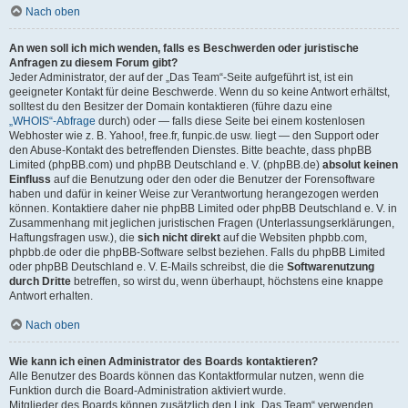
Nach oben
An wen soll ich mich wenden, falls es Beschwerden oder juristische
Anfragen zu diesem Forum gibt?
Jeder Administrator, der auf der „Das Team“-Seite aufgeführt ist, ist ein
geeigneter Kontakt für deine Beschwerde. Wenn du so keine Antwort erhältst,
solltest du den Besitzer der Domain kontaktieren (führe dazu eine
„WHOIS“-Abfrage
durch) oder — falls diese Seite bei einem kostenlosen
Webhoster wie z. B. Yahoo!, free.fr, funpic.de usw. liegt — den Support oder
den Abuse-Kontakt des betreffenden Dienstes. Bitte beachte, dass phpBB
Limited (phpBB.com) und phpBB Deutschland e. V. (phpBB.de)
absolut keinen
Einfluss
auf die Benutzung oder den oder die Benutzer der Forensoftware
haben und dafür in keiner Weise zur Verantwortung herangezogen werden
können. Kontaktiere daher nie phpBB Limited oder phpBB Deutschland e. V. in
Zusammenhang mit jeglichen juristischen Fragen (Unterlassungserklärungen,
Haftungsfragen usw.), die
sich nicht direkt
auf die Websiten phpbb.com,
phpbb.de oder die phpBB-Software selbst beziehen. Falls du phpBB Limited
oder phpBB Deutschland e. V. E-Mails schreibst, die die
Softwarenutzung
durch Dritte
betreffen, so wirst du, wenn überhaupt, höchstens eine knappe
Antwort erhalten.
Nach oben
Wie kann ich einen Administrator des Boards kontaktieren?
Alle Benutzer des Boards können das Kontaktformular nutzen, wenn die
Funktion durch die Board-Administration aktiviert wurde.
Mitglieder des Boards können zusätzlich den Link „Das Team“ verwenden.