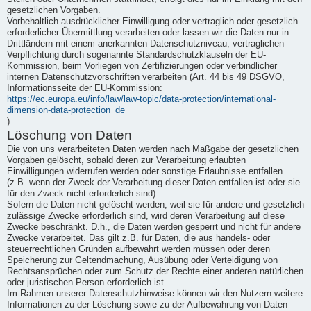
gesetzlichen Vorgaben.
Vorbehaltlich ausdrücklicher Einwilligung oder vertraglich oder gesetzlich
erforderlicher Übermittlung verarbeiten oder lassen wir die Daten nur in
Drittländern mit einem anerkannten Datenschutzniveau, vertraglichen
Verpflichtung durch sogenannte Standardschutzklauseln der EU-
Kommission, beim Vorliegen von Zertifizierungen oder verbindlicher
internen Datenschutzvorschriften verarbeiten (Art. 44 bis 49 DSGVO,
Informationsseite der EU-Kommission:
https://ec.europa.eu/info/law/law-topic/data-protection/international-
dimension-data-protection_de
).
Löschung von Daten
Die von uns verarbeiteten Daten werden nach Maßgabe der gesetzlichen
Vorgaben gelöscht, sobald deren zur Verarbeitung erlaubten
Einwilligungen widerrufen werden oder sonstige Erlaubnisse entfallen
(z.B. wenn der Zweck der Verarbeitung dieser Daten entfallen ist oder sie
für den Zweck nicht erforderlich sind).
Sofern die Daten nicht gelöscht werden, weil sie für andere und gesetzlich
zulässige Zwecke erforderlich sind, wird deren Verarbeitung auf diese
Zwecke beschränkt. D.h., die Daten werden gesperrt und nicht für andere
Zwecke verarbeitet. Das gilt z.B. für Daten, die aus handels- oder
steuerrechtlichen Gründen aufbewahrt werden müssen oder deren
Speicherung zur Geltendmachung, Ausübung oder Verteidigung von
Rechtsansprüchen oder zum Schutz der Rechte einer anderen natürlichen
oder juristischen Person erforderlich ist.
Im Rahmen unserer Datenschutzhinweise können wir den Nutzern weitere
Informationen zu der Löschung sowie zu der Aufbewahrung von Daten