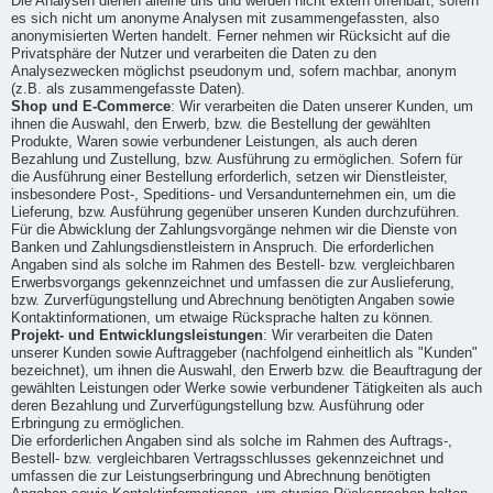
Die Analysen dienen alleine uns und werden nicht extern offenbart, sofern
es sich nicht um anonyme Analysen mit zusammengefassten, also
anonymisierten Werten handelt. Ferner nehmen wir Rücksicht auf die
Privatsphäre der Nutzer und verarbeiten die Daten zu den
Analysezwecken möglichst pseudonym und, sofern machbar, anonym
(z.B. als zusammengefasste Daten).
Shop und E-Commerce
: Wir verarbeiten die Daten unserer Kunden, um
ihnen die Auswahl, den Erwerb, bzw. die Bestellung der gewählten
Produkte, Waren sowie verbundener Leistungen, als auch deren
Bezahlung und Zustellung, bzw. Ausführung zu ermöglichen. Sofern für
die Ausführung einer Bestellung erforderlich, setzen wir Dienstleister,
insbesondere Post-, Speditions- und Versandunternehmen ein, um die
Lieferung, bzw. Ausführung gegenüber unseren Kunden durchzuführen.
Für die Abwicklung der Zahlungsvorgänge nehmen wir die Dienste von
Banken und Zahlungsdienstleistern in Anspruch. Die erforderlichen
Angaben sind als solche im Rahmen des Bestell- bzw. vergleichbaren
Erwerbsvorgangs gekennzeichnet und umfassen die zur Auslieferung,
bzw. Zurverfügungstellung und Abrechnung benötigten Angaben sowie
Kontaktinformationen, um etwaige Rücksprache halten zu können.
Projekt- und Entwicklungsleistungen
: Wir verarbeiten die Daten
unserer Kunden sowie Auftraggeber (nachfolgend einheitlich als "Kunden"
bezeichnet), um ihnen die Auswahl, den Erwerb bzw. die Beauftragung der
gewählten Leistungen oder Werke sowie verbundener Tätigkeiten als auch
deren Bezahlung und Zurverfügungstellung bzw. Ausführung oder
Erbringung zu ermöglichen.
Die erforderlichen Angaben sind als solche im Rahmen des Auftrags-,
Bestell- bzw. vergleichbaren Vertragsschlusses gekennzeichnet und
umfassen die zur Leistungserbringung und Abrechnung benötigten