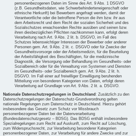
personenbezogenen Daten im Sinne des Art. 9 Abs. 1 DSGVO
(z.B. Gesundheitsdaten, wie Schwerbehinderteneigenschaft oder
ethnische Herkunft) bei Bewerbern angefragt werden, damit der
Verantwortliche oder die betroffene Person die ihm bzw. ihr aus
dem Arbeitsrecht und dem Recht der sozialen Sicherheit und des
Sozialschutzes erwachsenden Rechte ausüben und seinen bzw.
ihren diesbezüglichen Pflichten nachkommen kann, erfolgt deren
Verarbeitung nach Art. 9 Abs. 2 lit. b. DSGVO, im Fall des
Schutzes lebenswichtiger Interessen der Bewerber oder anderer
Personen gem. Art. 9 Abs. 2 lit. c. DSGVO oder für Zwecke der
Gesundheitsvorsorge oder der Arbeitsmedizin, für die Beurteilung
der Arbeitsfähigkeit des Beschäftigten, für die medizinische
Diagnostik, die Versorgung oder Behandlung im Gesundheits- oder
Sozialbereich oder für die Verwaltung von Systemen und Diensten
im Gesundheits- oder Sozialbereich gem. Art. 9 Abs. 2 lit. h.
DSGVO. Im Fall einer auf freiwilliger Einwilligung beruhenden
Mitteilung von besonderen Kategorien von Daten, erfolgt deren
Verarbeitung auf Grundlage von Art. 9 Abs. 2 lit. a. DSGVO.
Nationale Datenschutzregelungen in Deutschland
: Zusätzlich zu den
Datenschutzregelungen der Datenschutz-Grundverordnung gelten
nationale Regelungen zum Datenschutz in Deutschland. Hierzu gehört
insbesondere das Gesetz zum Schutz vor Missbrauch
personenbezogener Daten bei der Datenverarbeitung
(Bundesdatenschutzgesetz – BDSG). Das BDSG enthält insbesondere
Spezialregelungen zum Recht auf Auskunft, zum Recht auf Löschung,
zum Widerspruchsrecht, zur Verarbeitung besonderer Kategorien
personenbezogener Daten, zur Verarbeitung für andere Zwecke und zur