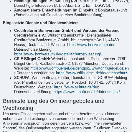
Rechtsgrundlagen:
Einwilligung (Art. 6 Abs. 1 S. 1 lit. a. DSGVO),
Berechtigte Interessen (Art. 6 Abs. 1 S. 1 lit. f. DSGVO).
Automatisierte Entscheidungen im Einzelfall:
Bonitätsauskunft
(Entscheidung auf Grundlage einer Bonitätsprüfung).
Eingesetzte Dienste und Diensteanbieter:
Creditreform Boniversum GmbH und Verband der Vereine
Creditreform e.V.:
Wirtschaftsauskunftei; Dienstanbieter:
Creditreform Boniversum GmbH, Hellersbergstraße 11, 41460
Neuss, Deutschland; Website:
https://www.boniversum.de/
;
Datenschutzerklärung:
https://www.boniversum.de/datenschutzerklaerung/
.
CRIF Bürgel GmbH:
Wirtschaftsauskunftei; Dienstanbieter: CRIF
Bürgel GmbH, Radlkoferstraße 2, 81373 München, Deutschland;
Website:
https://www.crifbuergel.de/dehttps://www.crifbuergel.de/en
; Datenschutzerklärung:
https://www.crifbuergel.de/de/datenschutz
.
SCHUFA:
Wirtschaftsauskunftei; Dienstanbieter: SCHUFA Holding
AG, Privatkunden ServiceCenter, Postfach 10 34 41, 50474 Köln,
Deutschland; Website:
https://www.schufa.de/de/
;
Datenschutzerklärung:
https://www.schufa.de/de/datenschutz/
.
Bereitstellung des Onlineangebotes und
Webhosting
Um unser Onlineangebot sicher und effizient bereitstellen zu können,
nehmen wir die Leistungen von einem oder mehreren Webhosting-
Anbietern in Anspruch, von deren Servern (bzw. von ihnen verwalteten
Servern) das Onlineangebot abgerufen werden kann. Zu diesen Zwecken