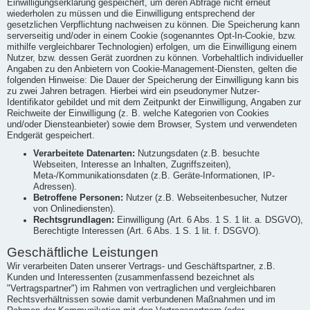
Einwilligungserklärung gespeichert, um deren Abfrage nicht erneut
wiederholen zu müssen und die Einwilligung entsprechend der
gesetzlichen Verpflichtung nachweisen zu können. Die Speicherung kann
serverseitig und/oder in einem Cookie (sogenanntes Opt-In-Cookie, bzw.
mithilfe vergleichbarer Technologien) erfolgen, um die Einwilligung einem
Nutzer, bzw. dessen Gerät zuordnen zu können. Vorbehaltlich individueller
Angaben zu den Anbietern von Cookie-Management-Diensten, gelten die
folgenden Hinweise: Die Dauer der Speicherung der Einwilligung kann bis
zu zwei Jahren betragen. Hierbei wird ein pseudonymer Nutzer-
Identifikator gebildet und mit dem Zeitpunkt der Einwilligung, Angaben zur
Reichweite der Einwilligung (z. B. welche Kategorien von Cookies
und/oder Diensteanbieter) sowie dem Browser, System und verwendeten
Endgerät gespeichert.
Verarbeitete Datenarten:
Nutzungsdaten (z.B. besuchte
Webseiten, Interesse an Inhalten, Zugriffszeiten),
Meta-/Kommunikationsdaten (z.B. Geräte-Informationen, IP-
Adressen).
Betroffene Personen:
Nutzer (z.B. Webseitenbesucher, Nutzer
von Onlinediensten).
Rechtsgrundlagen:
Einwilligung (Art. 6 Abs. 1 S. 1 lit. a. DSGVO),
Berechtigte Interessen (Art. 6 Abs. 1 S. 1 lit. f. DSGVO).
Geschäftliche Leistungen
Wir verarbeiten Daten unserer Vertrags- und Geschäftspartner, z.B.
Kunden und Interessenten (zusammenfassend bezeichnet als
"Vertragspartner") im Rahmen von vertraglichen und vergleichbaren
Rechtsverhältnissen sowie damit verbundenen Maßnahmen und im