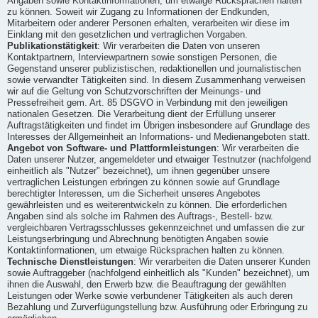
Angaben sowie Kontaktinformationen, um etwaige Rücksprachen halten
zu können. Soweit wir Zugang zu Informationen der Endkunden,
Mitarbeitern oder anderer Personen erhalten, verarbeiten wir diese im
Einklang mit den gesetzlichen und vertraglichen Vorgaben.
Publikationstätigkeit
: Wir verarbeiten die Daten von unseren
Kontaktpartnern, Interviewpartnern sowie sonstigen Personen, die
Gegenstand unserer publizistischen, redaktionellen und journalistischen
sowie verwandter Tätigkeiten sind. In diesem Zusammenhang verweisen
wir auf die Geltung von Schutzvorschriften der Meinungs- und
Pressefreiheit gem. Art. 85 DSGVO in Verbindung mit den jeweiligen
nationalen Gesetzen. Die Verarbeitung dient der Erfüllung unserer
Auftragstätigkeiten und findet im Übrigen insbesondere auf Grundlage des
Interesses der Allgemeinheit an Informations- und Medienangeboten statt.
Angebot von Software- und Plattformleistungen
: Wir verarbeiten die
Daten unserer Nutzer, angemeldeter und etwaiger Testnutzer (nachfolgend
einheitlich als "Nutzer" bezeichnet), um ihnen gegenüber unsere
vertraglichen Leistungen erbringen zu können sowie auf Grundlage
berechtigter Interessen, um die Sicherheit unseres Angebotes
gewährleisten und es weiterentwickeln zu können. Die erforderlichen
Angaben sind als solche im Rahmen des Auftrags-, Bestell- bzw.
vergleichbaren Vertragsschlusses gekennzeichnet und umfassen die zur
Leistungserbringung und Abrechnung benötigten Angaben sowie
Kontaktinformationen, um etwaige Rücksprachen halten zu können.
Technische Dienstleistungen
: Wir verarbeiten die Daten unserer Kunden
sowie Auftraggeber (nachfolgend einheitlich als "Kunden" bezeichnet), um
ihnen die Auswahl, den Erwerb bzw. die Beauftragung der gewählten
Leistungen oder Werke sowie verbundener Tätigkeiten als auch deren
Bezahlung und Zurverfügungstellung bzw. Ausführung oder Erbringung zu