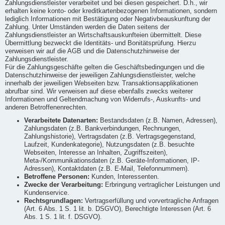
Zahlungsdienstleister verarbeitet und bei diesen gespeichert. D.h., wir
erhalten keine konto- oder kreditkartenbezogenen Informationen, sondern
lediglich Informationen mit Bestätigung oder Negativbeauskunftung der
Zahlung. Unter Umständen werden die Daten seitens der
Zahlungsdienstleister an Wirtschaftsauskunfteien übermittelt. Diese
Übermittlung bezweckt die Identitäts- und Bonitätsprüfung. Hierzu
verweisen wir auf die AGB und die Datenschutzhinweise der
Zahlungsdienstleister.
Für die Zahlungsgeschäfte gelten die Geschäftsbedingungen und die
Datenschutzhinweise der jeweiligen Zahlungsdienstleister, welche
innerhalb der jeweiligen Webseiten bzw. Transaktionsapplikationen
abrufbar sind. Wir verweisen auf diese ebenfalls zwecks weiterer
Informationen und Geltendmachung von Widerrufs-, Auskunfts- und
anderen Betroffenenrechten.
Verarbeitete Datenarten:
Bestandsdaten (z.B. Namen, Adressen),
Zahlungsdaten (z.B. Bankverbindungen, Rechnungen,
Zahlungshistorie), Vertragsdaten (z.B. Vertragsgegenstand,
Laufzeit, Kundenkategorie), Nutzungsdaten (z.B. besuchte
Webseiten, Interesse an Inhalten, Zugriffszeiten),
Meta-/Kommunikationsdaten (z.B. Geräte-Informationen, IP-
Adressen), Kontaktdaten (z.B. E-Mail, Telefonnummern).
Betroffene Personen:
Kunden, Interessenten.
Zwecke der Verarbeitung:
Erbringung vertraglicher Leistungen und
Kundenservice.
Rechtsgrundlagen:
Vertragserfüllung und vorvertragliche Anfragen
(Art. 6 Abs. 1 S. 1 lit. b. DSGVO), Berechtigte Interessen (Art. 6
Abs. 1 S. 1 lit. f. DSGVO).