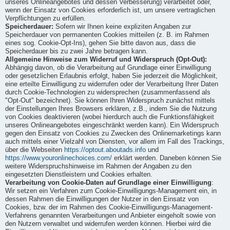
unseres Onlineangebotes und dessen Verbesserung) verarbeitet oder,
wenn der Einsatz von Cookies erforderlich ist, um unsere vertraglichen
Verpflichtungen zu erfüllen.
Speicherdauer:
Sofern wir Ihnen keine expliziten Angaben zur
Speicherdauer von permanenten Cookies mitteilen (z. B. im Rahmen
eines sog. Cookie-Opt-Ins), gehen Sie bitte davon aus, dass die
Speicherdauer bis zu zwei Jahre betragen kann.
Allgemeine Hinweise zum Widerruf und Widerspruch (Opt-Out):
Abhängig davon, ob die Verarbeitung auf Grundlage einer Einwilligung
oder gesetzlichen Erlaubnis erfolgt, haben Sie jederzeit die Möglichkeit,
eine erteilte Einwilligung zu widerrufen oder der Verarbeitung Ihrer Daten
durch Cookie-Technologien zu widersprechen (zusammenfassend als
"Opt-Out" bezeichnet). Sie können Ihren Widerspruch zunächst mittels
der Einstellungen Ihres Browsers erklären, z.B., indem Sie die Nutzung
von Cookies deaktivieren (wobei hierdurch auch die Funktionsfähigkeit
unseres Onlineangebotes eingeschränkt werden kann). Ein Widerspruch
gegen den Einsatz von Cookies zu Zwecken des Onlinemarketings kann
auch mittels einer Vielzahl von Diensten, vor allem im Fall des Trackings,
über die Webseiten
https://optout.aboutads.info
und
https://www.youronlinechoices.com/
erklärt werden. Daneben können Sie
weitere Widerspruchshinweise im Rahmen der Angaben zu den
eingesetzten Dienstleistern und Cookies erhalten.
Verarbeitung von Cookie-Daten auf Grundlage einer Einwilligung
:
Wir setzen ein Verfahren zum Cookie-Einwilligungs-Management ein, in
dessen Rahmen die Einwilligungen der Nutzer in den Einsatz von
Cookies, bzw. der im Rahmen des Cookie-Einwilligungs-Management-
Verfahrens genannten Verarbeitungen und Anbieter eingeholt sowie von
den Nutzern verwaltet und widerrufen werden können. Hierbei wird die