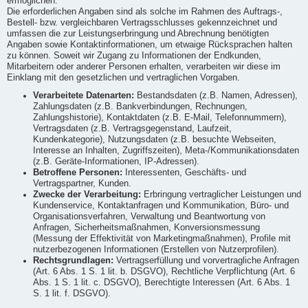
ermöglichen.
Die erforderlichen Angaben sind als solche im Rahmen des Auftrags-,
Bestell- bzw. vergleichbaren Vertragsschlusses gekennzeichnet und
umfassen die zur Leistungserbringung und Abrechnung benötigten
Angaben sowie Kontaktinformationen, um etwaige Rücksprachen halten
zu können. Soweit wir Zugang zu Informationen der Endkunden,
Mitarbeitern oder anderer Personen erhalten, verarbeiten wir diese im
Einklang mit den gesetzlichen und vertraglichen Vorgaben.
Verarbeitete Datenarten:
Bestandsdaten (z.B. Namen, Adressen),
Zahlungsdaten (z.B. Bankverbindungen, Rechnungen,
Zahlungshistorie), Kontaktdaten (z.B. E-Mail, Telefonnummern),
Vertragsdaten (z.B. Vertragsgegenstand, Laufzeit,
Kundenkategorie), Nutzungsdaten (z.B. besuchte Webseiten,
Interesse an Inhalten, Zugriffszeiten), Meta-/Kommunikationsdaten
(z.B. Geräte-Informationen, IP-Adressen).
Betroffene Personen:
Interessenten, Geschäfts- und
Vertragspartner, Kunden.
Zwecke der Verarbeitung:
Erbringung vertraglicher Leistungen und
Kundenservice, Kontaktanfragen und Kommunikation, Büro- und
Organisationsverfahren, Verwaltung und Beantwortung von
Anfragen, Sicherheitsmaßnahmen, Konversionsmessung
(Messung der Effektivität von Marketingmaßnahmen), Profile mit
nutzerbezogenen Informationen (Erstellen von Nutzerprofilen).
Rechtsgrundlagen:
Vertragserfüllung und vorvertragliche Anfragen
(Art. 6 Abs. 1 S. 1 lit. b. DSGVO), Rechtliche Verpflichtung (Art. 6
Abs. 1 S. 1 lit. c. DSGVO), Berechtigte Interessen (Art. 6 Abs. 1
S. 1 lit. f. DSGVO).