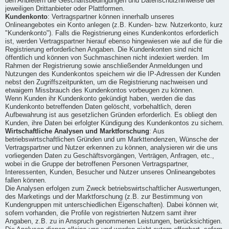
den Anbietern die Geschäftsbedingungen und Datenschutzhinweise der
jeweiligen Drittanbieter oder Plattformen.
Kundenkonto
: Vertragspartner können innerhalb unseres
Onlineangebotes ein Konto anlegen (z.B. Kunden- bzw. Nutzerkonto, kurz
"Kundenkonto"). Falls die Registrierung eines Kundenkontos erforderlich
ist, werden Vertragspartner hierauf ebenso hingewiesen wie auf die für die
Registrierung erforderlichen Angaben. Die Kundenkonten sind nicht
öffentlich und können von Suchmaschinen nicht indexiert werden. Im
Rahmen der Registrierung sowie anschließender Anmeldungen und
Nutzungen des Kundenkontos speichern wir die IP-Adressen der Kunden
nebst den Zugriffszeitpunkten, um die Registrierung nachweisen und
etwaigem Missbrauch des Kundenkontos vorbeugen zu können.
Wenn Kunden ihr Kundenkonto gekündigt haben, werden die das
Kundenkonto betreffenden Daten gelöscht, vorbehaltlich, deren
Aufbewahrung ist aus gesetzlichen Gründen erforderlich. Es obliegt den
Kunden, ihre Daten bei erfolgter Kündigung des Kundenkontos zu sichern.
Wirtschaftliche Analysen und Marktforschung
: Aus
betriebswirtschaftlichen Gründen und um Markttendenzen, Wünsche der
Vertragspartner und Nutzer erkennen zu können, analysieren wir die uns
vorliegenden Daten zu Geschäftsvorgängen, Verträgen, Anfragen, etc.,
wobei in die Gruppe der betroffenen Personen Vertragspartner,
Interessenten, Kunden, Besucher und Nutzer unseres Onlineangebotes
fallen können.
Die Analysen erfolgen zum Zweck betriebswirtschaftlicher Auswertungen,
des Marketings und der Marktforschung (z.B. zur Bestimmung von
Kundengruppen mit unterschiedlichen Eigenschaften). Dabei können wir,
sofern vorhanden, die Profile von registrierten Nutzern samt ihrer
Angaben, z.B. zu in Anspruch genommenen Leistungen, berücksichtigen.