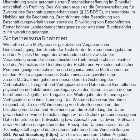
Übermittlung sowie automatisierten Entscheidungsfindung im Einzelfall
einschließlich Profiling. Des Weiteren regelt es die Datenverarbeitung für
Zwecke des Beschäftigungsverhältnisses (§ 26 BDSG), insbesondere im
Hinblick auf die Begründung, Durchführung oder Beendigung von
Beschäftigungsverhältnissen sowie die Einwilligung von Beschäftigten.
Ferner können Landesdatenschutzgesetze der einzelnen Bundesländer
zur Anwendung gelangen.
Sicherheitsmaßnahmen
Wir treffen nach Maßgabe der gesetzlichen Vorgaben unter
Berücksichtigung des Stands der Technik, der Implementierungskosten
und der Art, des Umfangs, der Umstände und der Zwecke der
Verarbeitung sowie der unterschiedlichen Eintrittswahrscheinlichkeiten
und des Ausmaßes der Bedrohung der Rechte und Freiheiten natürlicher
Personen geeignete technische und organisatorische Maßnahmen, um
ein dem Risiko angemessenes Schutzniveau zu gewährleisten.
Zu den Maßnahmen gehören insbesondere die Sicherung der
Vertraulichkeit, Integrität und Verfügbarkeit von Daten durch Kontrolle des
physischen und elektronischen Zugangs zu den Daten als auch des sie
betreffenden Zugriffs, der Eingabe, der Weitergabe, der Sicherung der
Verfügbarkeit und ihrer Trennung. Des Weiteren haben wir Verfahren
eingerichtet, die eine Wahrnehmung von Betroffenenrechten, die
Löschung von Daten und Reaktionen auf die Gefährdung der Daten
gewährleisten. Ferner berücksichtigen wir den Schutz personenbezogener
Daten bereits bei der Entwicklung bzw. Auswahl von Hardware, Software
sowie Verfahren entsprechend dem Prinzip des Datenschutzes, durch
Technikgestaltung und durch datenschutzfreundliche Voreinstellungen.
SSL-Verschlüsselung (https)
: Um Ihre via unserem Online-Angebot
übermittelten Daten zu schützen, nutzen wir eine SSL-Verschlüsselung.