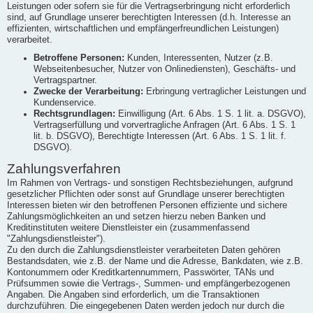
Leistungen oder sofern sie für die Vertragserbringung nicht erforderlich
sind, auf Grundlage unserer berechtigten Interessen (d.h. Interesse an
effizienten, wirtschaftlichen und empfängerfreundlichen Leistungen)
verarbeitet.
Betroffene Personen:
Kunden, Interessenten, Nutzer (z.B.
Webseitenbesucher, Nutzer von Onlinediensten), Geschäfts- und
Vertragspartner.
Zwecke der Verarbeitung:
Erbringung vertraglicher Leistungen und
Kundenservice.
Rechtsgrundlagen:
Einwilligung (Art. 6 Abs. 1 S. 1 lit. a. DSGVO),
Vertragserfüllung und vorvertragliche Anfragen (Art. 6 Abs. 1 S. 1
lit. b. DSGVO), Berechtigte Interessen (Art. 6 Abs. 1 S. 1 lit. f.
DSGVO).
Zahlungsverfahren
Im Rahmen von Vertrags- und sonstigen Rechtsbeziehungen, aufgrund
gesetzlicher Pflichten oder sonst auf Grundlage unserer berechtigten
Interessen bieten wir den betroffenen Personen effiziente und sichere
Zahlungsmöglichkeiten an und setzen hierzu neben Banken und
Kreditinstituten weitere Dienstleister ein (zusammenfassend
"Zahlungsdienstleister").
Zu den durch die Zahlungsdienstleister verarbeiteten Daten gehören
Bestandsdaten, wie z.B. der Name und die Adresse, Bankdaten, wie z.B.
Kontonummern oder Kreditkartennummern, Passwörter, TANs und
Prüfsummen sowie die Vertrags-, Summen- und empfängerbezogenen
Angaben. Die Angaben sind erforderlich, um die Transaktionen
durchzuführen. Die eingegebenen Daten werden jedoch nur durch die