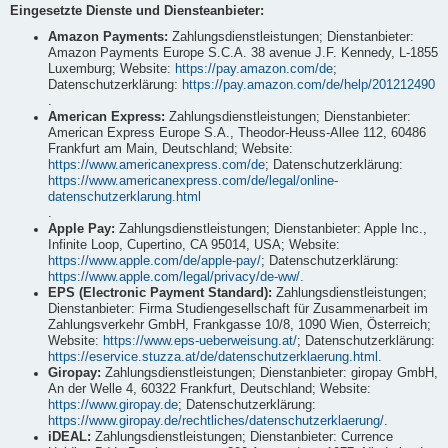
Eingesetzte Dienste und Diensteanbieter:
Amazon Payments:
Zahlungsdienstleistungen; Dienstanbieter:
Amazon Payments Europe S.C.A. 38 avenue J.F. Kennedy, L-1855
Luxemburg; Website:
https://pay.amazon.com/de
;
Datenschutzerklärung:
https://pay.amazon.com/de/help/201212490
.
American Express:
Zahlungsdienstleistungen; Dienstanbieter:
American Express Europe S.A., Theodor-Heuss-Allee 112, 60486
Frankfurt am Main, Deutschland; Website:
https://www.americanexpress.com/de
; Datenschutzerklärung:
https://www.americanexpress.com/de/legal/online-
datenschutzerklarung.html
.
Apple Pay:
Zahlungsdienstleistungen; Dienstanbieter: Apple Inc.,
Infinite Loop, Cupertino, CA 95014, USA; Website:
https://www.apple.com/de/apple-pay/
; Datenschutzerklärung:
https://www.apple.com/legal/privacy/de-ww/
.
EPS (Electronic Payment Standard):
Zahlungsdienstleistungen;
Dienstanbieter: Firma Studiengesellschaft für Zusammenarbeit im
Zahlungsverkehr GmbH, Frankgasse 10/8, 1090 Wien, Österreich;
Website:
https://www.eps-ueberweisung.at/
; Datenschutzerklärung:
https://eservice.stuzza.at/de/datenschutzerklaerung.html
.
Giropay:
Zahlungsdienstleistungen; Dienstanbieter: giropay GmbH,
An der Welle 4, 60322 Frankfurt, Deutschland; Website:
https://www.giropay.de
; Datenschutzerklärung:
https://www.giropay.de/rechtliches/datenschutzerklaerung/
.
iDEAL:
Zahlungsdienstleistungen; Dienstanbieter: Currence