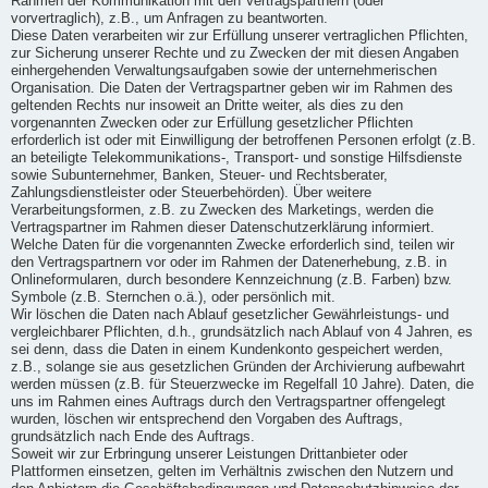
Rahmen der Kommunikation mit den Vertragspartnern (oder
vorvertraglich), z.B., um Anfragen zu beantworten.
Diese Daten verarbeiten wir zur Erfüllung unserer vertraglichen Pflichten,
zur Sicherung unserer Rechte und zu Zwecken der mit diesen Angaben
einhergehenden Verwaltungsaufgaben sowie der unternehmerischen
Organisation. Die Daten der Vertragspartner geben wir im Rahmen des
geltenden Rechts nur insoweit an Dritte weiter, als dies zu den
vorgenannten Zwecken oder zur Erfüllung gesetzlicher Pflichten
erforderlich ist oder mit Einwilligung der betroffenen Personen erfolgt (z.B.
an beteiligte Telekommunikations-, Transport- und sonstige Hilfsdienste
sowie Subunternehmer, Banken, Steuer- und Rechtsberater,
Zahlungsdienstleister oder Steuerbehörden). Über weitere
Verarbeitungsformen, z.B. zu Zwecken des Marketings, werden die
Vertragspartner im Rahmen dieser Datenschutzerklärung informiert.
Welche Daten für die vorgenannten Zwecke erforderlich sind, teilen wir
den Vertragspartnern vor oder im Rahmen der Datenerhebung, z.B. in
Onlineformularen, durch besondere Kennzeichnung (z.B. Farben) bzw.
Symbole (z.B. Sternchen o.ä.), oder persönlich mit.
Wir löschen die Daten nach Ablauf gesetzlicher Gewährleistungs- und
vergleichbarer Pflichten, d.h., grundsätzlich nach Ablauf von 4 Jahren, es
sei denn, dass die Daten in einem Kundenkonto gespeichert werden,
z.B., solange sie aus gesetzlichen Gründen der Archivierung aufbewahrt
werden müssen (z.B. für Steuerzwecke im Regelfall 10 Jahre). Daten, die
uns im Rahmen eines Auftrags durch den Vertragspartner offengelegt
wurden, löschen wir entsprechend den Vorgaben des Auftrags,
grundsätzlich nach Ende des Auftrags.
Soweit wir zur Erbringung unserer Leistungen Drittanbieter oder
Plattformen einsetzen, gelten im Verhältnis zwischen den Nutzern und