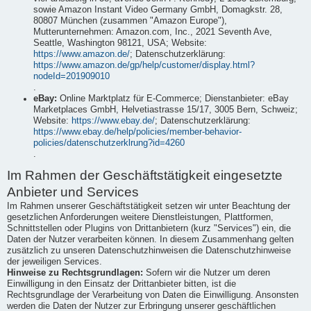
sowie Amazon Instant Video Germany GmbH, Domagkstr. 28,
80807 München (zusammen "Amazon Europe"),
Mutterunternehmen: Amazon.com, Inc., 2021 Seventh Ave,
Seattle, Washington 98121, USA; Website:
https://www.amazon.de/
; Datenschutzerklärung:
https://www.amazon.de/gp/help/customer/display.html?
nodeId=201909010
.
eBay:
Online Marktplatz für E-Commerce; Dienstanbieter: eBay
Marketplaces GmbH, Helvetiastrasse 15/17, 3005 Bern, Schweiz;
Website:
https://www.ebay.de/
; Datenschutzerklärung:
https://www.ebay.de/help/policies/member-behavior-
policies/datenschutzerklrung?id=4260
.
Im Rahmen der Geschäftstätigkeit eingesetzte
Anbieter und Services
Im Rahmen unserer Geschäftstätigkeit setzen wir unter Beachtung der
gesetzlichen Anforderungen weitere Dienstleistungen, Plattformen,
Schnittstellen oder Plugins von Drittanbietern (kurz "Services") ein, die
Daten der Nutzer verarbeiten können. In diesem Zusammenhang gelten
zusätzlich zu unseren Datenschutzhinweisen die Datenschutzhinweise
der jeweiligen Services.
Hinweise zu Rechtsgrundlagen:
Sofern wir die Nutzer um deren
Einwilligung in den Einsatz der Drittanbieter bitten, ist die
Rechtsgrundlage der Verarbeitung von Daten die Einwilligung. Ansonsten
werden die Daten der Nutzer zur Erbringung unserer geschäftlichen