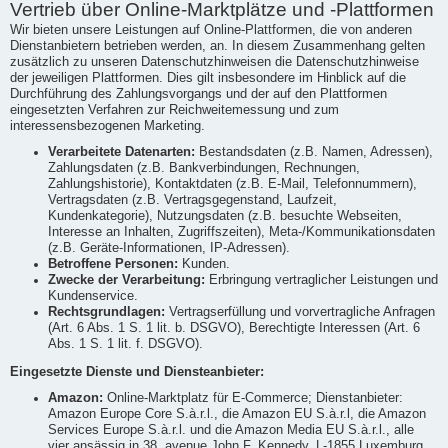
Vertrieb über Online-Marktplätze und -Plattformen
Wir bieten unsere Leistungen auf Online-Plattformen, die von anderen
Dienstanbietern betrieben werden, an. In diesem Zusammenhang gelten
zusätzlich zu unseren Datenschutzhinweisen die Datenschutzhinweise
der jeweiligen Plattformen. Dies gilt insbesondere im Hinblick auf die
Durchführung des Zahlungsvorgangs und der auf den Plattformen
eingesetzten Verfahren zur Reichweitemessung und zum
interessensbezogenen Marketing.
Verarbeitete Datenarten:
Bestandsdaten (z.B. Namen, Adressen),
Zahlungsdaten (z.B. Bankverbindungen, Rechnungen,
Zahlungshistorie), Kontaktdaten (z.B. E-Mail, Telefonnummern),
Vertragsdaten (z.B. Vertragsgegenstand, Laufzeit,
Kundenkategorie), Nutzungsdaten (z.B. besuchte Webseiten,
Interesse an Inhalten, Zugriffszeiten), Meta-/Kommunikationsdaten
(z.B. Geräte-Informationen, IP-Adressen).
Betroffene Personen:
Kunden.
Zwecke der Verarbeitung:
Erbringung vertraglicher Leistungen und
Kundenservice.
Rechtsgrundlagen:
Vertragserfüllung und vorvertragliche Anfragen
(Art. 6 Abs. 1 S. 1 lit. b. DSGVO), Berechtigte Interessen (Art. 6
Abs. 1 S. 1 lit. f. DSGVO).
Eingesetzte Dienste und Diensteanbieter:
Amazon:
Online-Marktplatz für E-Commerce; Dienstanbieter:
Amazon Europe Core S.à.r.l., die Amazon EU S.à.r.l, die Amazon
Services Europe S.à.r.l. und die Amazon Media EU S.à.r.l., alle
vier ansässig in 38, avenue John F. Kennedy, L-1855 Luxemburg,