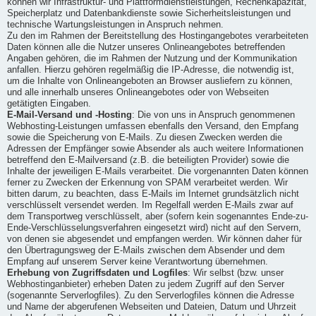
können wir Infrastruktur- und Plattformdienstleistungen, Rechenkapazität,
Speicherplatz und Datenbankdienste sowie Sicherheitsleistungen und
technische Wartungsleistungen in Anspruch nehmen.
Zu den im Rahmen der Bereitstellung des Hostingangebotes verarbeiteten
Daten können alle die Nutzer unseres Onlineangebotes betreffenden
Angaben gehören, die im Rahmen der Nutzung und der Kommunikation
anfallen. Hierzu gehören regelmäßig die IP-Adresse, die notwendig ist,
um die Inhalte von Onlineangeboten an Browser ausliefern zu können,
und alle innerhalb unseres Onlineangebotes oder von Webseiten
getätigten Eingaben.
E-Mail-Versand und -Hosting
: Die von uns in Anspruch genommenen
Webhosting-Leistungen umfassen ebenfalls den Versand, den Empfang
sowie die Speicherung von E-Mails. Zu diesen Zwecken werden die
Adressen der Empfänger sowie Absender als auch weitere Informationen
betreffend den E-Mailversand (z.B. die beteiligten Provider) sowie die
Inhalte der jeweiligen E-Mails verarbeitet. Die vorgenannten Daten können
ferner zu Zwecken der Erkennung von SPAM verarbeitet werden. Wir
bitten darum, zu beachten, dass E-Mails im Internet grundsätzlich nicht
verschlüsselt versendet werden. Im Regelfall werden E-Mails zwar auf
dem Transportweg verschlüsselt, aber (sofern kein sogenanntes Ende-zu-
Ende-Verschlüsselungsverfahren eingesetzt wird) nicht auf den Servern,
von denen sie abgesendet und empfangen werden. Wir können daher für
den Übertragungsweg der E-Mails zwischen dem Absender und dem
Empfang auf unserem Server keine Verantwortung übernehmen.
Erhebung von Zugriffsdaten und Logfiles
: Wir selbst (bzw. unser
Webhostinganbieter) erheben Daten zu jedem Zugriff auf den Server
(sogenannte Serverlogfiles). Zu den Serverlogfiles können die Adresse
und Name der abgerufenen Webseiten und Dateien, Datum und Uhrzeit