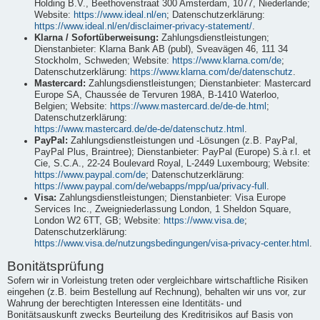
Holding B.V., Beethovenstraat 300 Amsterdam, 1077, Niederlande;
Website:
https://www.ideal.nl/en
; Datenschutzerklärung:
https://www.ideal.nl/en/disclaimer-privacy-statement/
.
Klarna / Sofortüberweisung:
Zahlungsdienstleistungen;
Dienstanbieter: Klarna Bank AB (publ), Sveavägen 46, 111 34
Stockholm, Schweden; Website:
https://www.klarna.com/de
;
Datenschutzerklärung:
https://www.klarna.com/de/datenschutz
.
Mastercard:
Zahlungsdienstleistungen; Dienstanbieter: Mastercard
Europe SA, Chaussée de Tervuren 198A, B-1410 Waterloo,
Belgien; Website:
https://www.mastercard.de/de-de.html
;
Datenschutzerklärung:
https://www.mastercard.de/de-de/datenschutz.html
.
PayPal:
Zahlungsdienstleistungen und -Lösungen (z.B. PayPal,
PayPal Plus, Braintree); Dienstanbieter: PayPal (Europe) S.à r.l. et
Cie, S.C.A., 22-24 Boulevard Royal, L-2449 Luxembourg; Website:
https://www.paypal.com/de
; Datenschutzerklärung:
https://www.paypal.com/de/webapps/mpp/ua/privacy-full
.
Visa:
Zahlungsdienstleistungen; Dienstanbieter: Visa Europe
Services Inc., Zweigniederlassung London, 1 Sheldon Square,
London W2 6TT, GB; Website:
https://www.visa.de
;
Datenschutzerklärung:
https://www.visa.de/nutzungsbedingungen/visa-privacy-center.html
.
Bonitätsprüfung
Sofern wir in Vorleistung treten oder vergleichbare wirtschaftliche Risiken
eingehen (z.B. beim Bestellung auf Rechnung), behalten wir uns vor, zur
Wahrung der berechtigten Interessen eine Identitäts- und
Bonitätsauskunft zwecks Beurteilung des Kreditrisikos auf Basis von