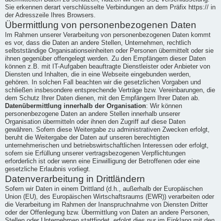
Sie erkennen derart verschlüsselte Verbindungen an dem Präfix https:// in
der Adresszeile Ihres Browsers.
Übermittlung von personenbezogenen Daten
Im Rahmen unserer Verarbeitung von personenbezogenen Daten kommt
es vor, dass die Daten an andere Stellen, Unternehmen, rechtlich
selbstständige Organisationseinheiten oder Personen übermittelt oder sie
ihnen gegenüber offengelegt werden. Zu den Empfängern dieser Daten
können z.B. mit IT-Aufgaben beauftragte Dienstleister oder Anbieter von
Diensten und Inhalten, die in eine Webseite eingebunden werden,
gehören. In solchen Fall beachten wir die gesetzlichen Vorgaben und
schließen insbesondere entsprechende Verträge bzw. Vereinbarungen, die
dem Schutz Ihrer Daten dienen, mit den Empfängern Ihrer Daten ab.
Datenübermittlung innerhalb der Organisation
: Wir können
personenbezogene Daten an andere Stellen innerhalb unserer
Organisation übermitteln oder ihnen den Zugriff auf diese Daten
gewähren. Sofern diese Weitergabe zu administrativen Zwecken erfolgt,
beruht die Weitergabe der Daten auf unseren berechtigten
unternehmerischen und betriebswirtschaftlichen Interessen oder erfolgt,
sofern sie Erfüllung unserer vertragsbezogenen Verpflichtungen
erforderlich ist oder wenn eine Einwilligung der Betroffenen oder eine
gesetzliche Erlaubnis vorliegt.
Datenverarbeitung in Drittländern
Sofern wir Daten in einem Drittland (d.h., außerhalb der Europäischen
Union (EU), des Europäischen Wirtschaftsraums (EWR)) verarbeiten oder
die Verarbeitung im Rahmen der Inanspruchnahme von Diensten Dritter
oder der Offenlegung bzw. Übermittlung von Daten an andere Personen,
Stellen oder Unternehmen stattfindet, erfolgt dies nur im Einklang mit den