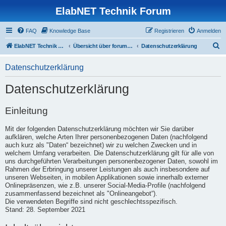
ElabNET Technik Forum
FAQ
Knowledge Base
Registrieren
Anmelden
S
ElabNET Technik Forum
Übersicht über forum.timberwolf.io
Datenschutzerklärung
u
Datenschutzerklärung
c
h
Datenschutzerklärung
e
Einleitung
Mit der folgenden Datenschutzerklärung möchten wir Sie darüber
aufklären, welche Arten Ihrer personenbezogenen Daten (nachfolgend
auch kurz als "Daten“ bezeichnet) wir zu welchen Zwecken und in
welchem Umfang verarbeiten. Die Datenschutzerklärung gilt für alle von
uns durchgeführten Verarbeitungen personenbezogener Daten, sowohl im
Rahmen der Erbringung unserer Leistungen als auch insbesondere auf
unseren Webseiten, in mobilen Applikationen sowie innerhalb externer
Onlinepräsenzen, wie z.B. unserer Social-Media-Profile (nachfolgend
zusammenfassend bezeichnet als "Onlineangebot“).
Die verwendeten Begriffe sind nicht geschlechtsspezifisch.
Stand: 28. September 2021