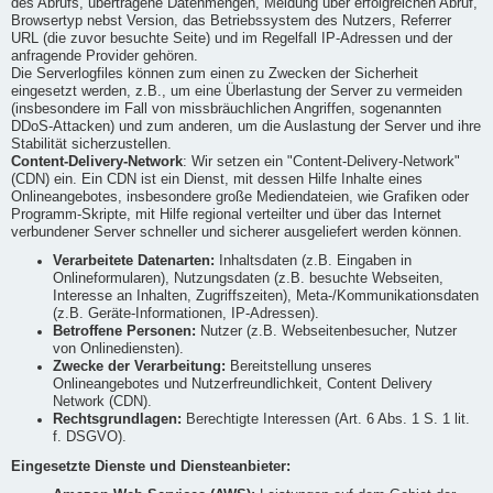
des Abrufs, übertragene Datenmengen, Meldung über erfolgreichen Abruf,
Browsertyp nebst Version, das Betriebssystem des Nutzers, Referrer
URL (die zuvor besuchte Seite) und im Regelfall IP-Adressen und der
anfragende Provider gehören.
Die Serverlogfiles können zum einen zu Zwecken der Sicherheit
eingesetzt werden, z.B., um eine Überlastung der Server zu vermeiden
(insbesondere im Fall von missbräuchlichen Angriffen, sogenannten
DDoS-Attacken) und zum anderen, um die Auslastung der Server und ihre
Stabilität sicherzustellen.
Content-Delivery-Network
: Wir setzen ein "Content-Delivery-Network"
(CDN) ein. Ein CDN ist ein Dienst, mit dessen Hilfe Inhalte eines
Onlineangebotes, insbesondere große Mediendateien, wie Grafiken oder
Programm-Skripte, mit Hilfe regional verteilter und über das Internet
verbundener Server schneller und sicherer ausgeliefert werden können.
Verarbeitete Datenarten:
Inhaltsdaten (z.B. Eingaben in
Onlineformularen), Nutzungsdaten (z.B. besuchte Webseiten,
Interesse an Inhalten, Zugriffszeiten), Meta-/Kommunikationsdaten
(z.B. Geräte-Informationen, IP-Adressen).
Betroffene Personen:
Nutzer (z.B. Webseitenbesucher, Nutzer
von Onlinediensten).
Zwecke der Verarbeitung:
Bereitstellung unseres
Onlineangebotes und Nutzerfreundlichkeit, Content Delivery
Network (CDN).
Rechtsgrundlagen:
Berechtigte Interessen (Art. 6 Abs. 1 S. 1 lit.
f. DSGVO).
Eingesetzte Dienste und Diensteanbieter: