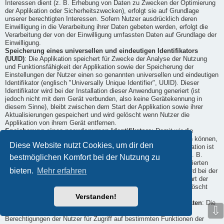
Interessen dient (z. B. Erhebung von Daten zu Zwecken der Optimierung
der Applikation oder Sicherheitszwecken), erfolgt sie auf Grundlage
unserer berechtigten Interessen. Sofern Nutzer ausdrücklich deren
Einwilligung in die Verarbeitung ihrer Daten gebeten werden, erfolgt die
Verarbeitung der von der Einwilligung umfassten Daten auf Grundlage der
Einwilligung.
Speicherung eines universellen und eindeutigen Identifikators
(UUID)
: Die Applikation speichert für Zwecke der Analyse der Nutzung
und Funktionsfähigkeit der Applikation sowie der Speicherung der
Einstellungen der Nutzer einen so genannten universellen und eindeutigen
Identifikator (englisch "Universally Unique Identifier", UUID). Dieser
Identifikator wird bei der Installation dieser Anwendung generiert (ist
jedoch nicht mit dem Gerät verbunden, also keine Gerätekennung in
diesem Sinne), bleibt zwischen dem Start der Applikation sowie ihrer
Aktualisierungen gespeichert und wird gelöscht wenn Nutzer die
Applikation von ihrem Gerät entfernen.
Speicherung eines pseudonymen Identifikators
: Damit wir die
Applikation bereitstellen und ihre Funktionsfähigkeit sicherstellen können,
Diese Website nutzt Cookies, um dir den
verwenden wir einen pseudonymen Identifikator. Der die Identifikation ist
ein mathematischer Wert (d. h. es werden keine Klardaten, wie z. B.
bestmöglichen Komfort bei der Nutzung zu
Namen verwendet), der einem Gerät und/ oder der auf ihm installierten
bieten.
Mehr erfahren
Installation der Applikation zugeordnet ist. Dieser Identifikator wird bei der
Installation dieser Anwendung generiert, bleibt zwischen dem Start der
Applikation sowie ihrer Aktualisierungen gespeichert und wird gelöscht
wenn Nutzer die Applikation von dem Gerät entfernen.
Verstanden!
Geräteberechtigungen für den Zugriff auf Funktionen und Daten
: Die
⇩
Nutzung unserer Applikation oder ihrer Funktionalitäten kann
Berechtigungen der Nutzer für Zugriff auf bestimmten Funktionen der