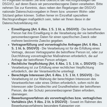
Im Folgenden erhalten Sie eine Übersicht der Rechtsgrundlagen der
DSGVO, auf deren Basis wir personenbezogene Daten verarbeiten. Bitte
nehmen Sie zur Kenntnis, dass neben den Regelungen der DSGVO
nationale Datenschutzvorgaben in Ihrem bzw. unserem Wohn- oder
Sitzland gelten können. Sollten ferner im Einzelfall speziellere
Rechtsgrundlagen maßgeblich sein, teilen wir Ihnen diese in der
Datenschutzerklärung mit.
Einwilligung (Art. 6 Abs. 1 S. 1 lit. a. DSGVO)
- Die betroffene
Person hat ihre Einwilligung in die Verarbeitung der sie betreffenden
personenbezogenen Daten für einen spezifischen Zweck oder
mehrere bestimmte Zwecke gegeben.
Vertragserfüllung und vorvertragliche Anfragen (Art. 6 Abs. 1
S. 1 lit. b. DSGVO)
- Die Verarbeitung ist für die Erfüllung eines
Vertrags, dessen Vertragspartei die betroffene Person ist, oder zur
Durchführung vorvertraglicher Maßnahmen erforderlich, die auf
Anfrage der betroffenen Person erfolgen.
Rechtliche Verpflichtung (Art. 6 Abs. 1 S. 1 lit. c. DSGVO)
- Die
Verarbeitung ist zur Erfüllung einer rechtlichen Verpflichtung
erforderlich, der der Verantwortliche unterliegt.
Berechtigte Interessen (Art. 6 Abs. 1 S. 1 lit. f. DSGVO)
- Die
Verarbeitung ist zur Wahrung der berechtigten Interessen des
Verantwortlichen oder eines Dritten erforderlich, sofern nicht die
Interessen oder Grundrechte und Grundfreiheiten der betroffenen
Person, die den Schutz personenbezogener Daten erfordern,
überwiegen.
Bewerbungsverfahren als vorvertragliches bzw. vertragliches
Verhältnis (Art. 9 Abs. 2 lit. b DSGVO)
- Soweit im Rahmen des
Bewerbungsverfahrens besondere Kategorien von